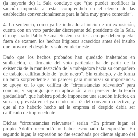
(la mayoría de) la Sala concluye que “(no puede) modificar la
sanción impuesta al estar comprendida en el elenco de las
establecidas convencionalmente para la falta muy grave cometida”.
4. La sentencia, como ya he indicado al inicio de mi exposición,
cuenta con un voto particular discrepante del presidente de la Sala,
el magistrado Pablo Sesma. Sustenta su tesis en que deben quedar
fuera de examen los hechos litigiosos acaecidos antes del insulto
que provocó el despido, y solo enjuiciar este.
Dado que los hechos probados han quedado inalterados en
suplicación, el firmante del voto particular ha de partir de la
existencia de la manifestación de la trabajadora hacia su compañero
de trabajo, calificándolo de “puto negro”. Sin embargo, y de forma
un tanto sorprendente a mi parecer para minimizar su importancia,
se apoya en lo que califica de “circunstancias relevantes” para
concluir, y supongo que en aplicación a su parecer de la teoría
gradualista”, que hubiera podido imponerse una sanción inferior, en
su caso, prevista en el ya citado art. 52 del convenio colectivo, y
que al no haberlo hecho así la empresa el despido debía ser
calificado de improcedente.
Dichas “circunstancias relevantes” serían “En primer lugar, el
propio Adolfo reconoció no haber escuchado la expresión. En
segundo lugar, la expresión no fue escuchada por cliente alguno del