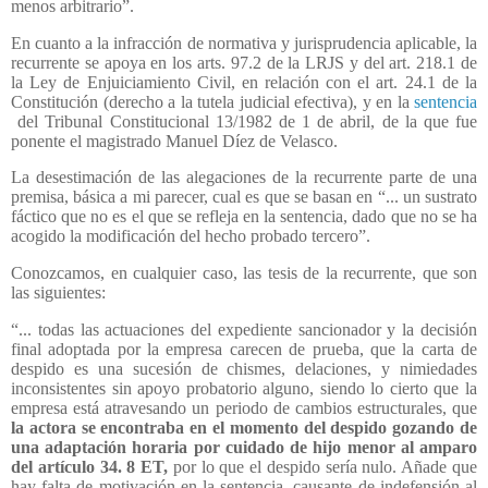
menos arbitrario”.
En cuanto a la infracción de normativa y jurisprudencia aplicable, la
recurrente se apoya en los arts. 97.2 de la LRJS y del art. 218.1 de
la Ley de Enjuiciamiento Civil, en relación con el art. 24.1 de la
Constitución (derecho a la tutela judicial efectiva), y en la
sentencia
del Tribunal Constitucional 13/1982 de 1 de abril, de la que fue
ponente el magistrado Manuel Díez de Velasco.
La desestimación de las alegaciones de la recurrente parte de una
premisa, básica a mi parecer, cual es que se basan en “... un sustrato
fáctico que no es el que se refleja en la sentencia, dado que no se ha
acogido la modificación del hecho probado tercero”.
Conozcamos, en cualquier caso, las tesis de la recurrente, que son
las siguientes:
“... todas las actuaciones del expediente sancionador y la decisión
final adoptada por la empresa carecen de prueba, que la carta de
despido es una sucesión de chismes, delaciones, y nimiedades
inconsistentes sin apoyo probatorio alguno, siendo lo cierto que la
empresa está atravesando un periodo de cambios estructurales, que
la actora se encontraba en el momento del despido gozando de
una adaptación horaria por cuidado de hijo menor al amparo
del artículo 34. 8 ET,
por lo que el despido sería nulo. Añade que
hay falta de motivación en la sentencia, causante de indefensión al