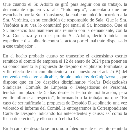
Que cuando el Sr. Adolfo se giró para seguir con su trabajo, la
demandante dijo en voz alta "Puto negro", comentario que fue
escuchado por la Sra. Constanza, la cual comunicó lo ocurrido a la
Sra. Verónica, en su condición de responsable de Sala. Que la Sra.
Verónica a su vez lo comunicó por email al Sr. Inocencio. Que el
Sr. Inocencio tras mantener una reunión con la demandante, con la
Sra. Constanza y con el propio Sr. Adolfo, decidió iniciar un
expediente disciplinario contra la actora por el mal trato dispensado
a este trabajador”.
En el hecho probado cuarto se transcribe el extensísimo escrito
remitido al comité de empresa el 12 de enero de 2024 para poner en
su conocimiento la propuesta de despido disciplinario formulada, a
y fin efecto de dar cumplimiento a lo dispuesto en el art. 25 B) del
convenio colectivo aplicable, de alojamientos deGuipúzcoa
, que
dispone que en los despidos disciplinarios “los/as Delegados/as
Sindicales, Comités de Empresa o Delegados/as de Personal,
tendrán un plazo de 5 días desde la fecha de notificación, para
emitir informe al respecto”, informando a la trabajadora que “En
caso de ser ratificada la propuesta de Despido Disciplinario una vez
valorado el lnforme del Comité, le entregaremos la Correspondiente
Carta de Despido indicando los antecedentes y causa; así como la
fecha de efectos”, y ello ocurrió el día 18.
En la carta de despido se incorpora íntegramente el escrito remitido