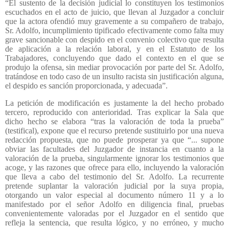
“El sustento de la decisión judicial lo constituyen los testimonios
escuchados en el acto de juicio, que llevan al Juzgador a concluir
que la actora ofendió muy gravemente a su compañero de trabajo,
Sr. Adolfo, incumplimiento tipificado efectivamente como falta muy
grave sancionable con despido en el convenio colectivo que resulta
de aplicación a la relación laboral, y en el Estatuto de los
Trabajadores, concluyendo que dado el contexto en el que se
produjo la ofensa, sin mediar provocación por parte del Sr. Adolfo,
tratándose en todo caso de un insulto racista sin justificación alguna,
el despido es sanción proporcionada, y adecuada”.
La petición de modificación es justamente la del hecho probado
tercero, reproducido con anterioridad. Tras explicar la Sala que
dicho hecho se elabora “tras la valoración de toda la prueba”
(testifical), expone que el recurso pretende sustituirlo por una nueva
redacción propuesta, que no puede prosperar ya que “... supone
obviar las facultades del Juzgador de instancia en cuanto a la
valoración de la prueba, singularmente ignorar los testimonios que
acoge, y las razones que ofrece para ello, incluyendo la valoración
que lleva a cabo del testimonio del Sr. Adolfo. La recurrente
pretende suplantar la valoración judicial por la suya propia,
otorgando un valor especial al documento número 11 y a lo
manifestado por el señor Adolfo en diligencia final, pruebas
convenientemente valoradas por el Juzgador en el sentido que
refleja la sentencia, que resulta lógico, y no erróneo, y mucho