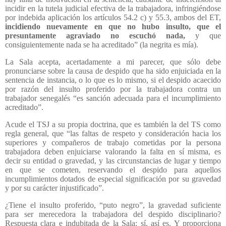
incidir en la tutela judicial efectiva de la trabajadora, infringiéndose
por indebida aplicación los artículos 54.2 c) y 55.3, ambos del ET,
incidiendo nuevamente en que no hubo insulto, que el
presuntamente agraviado no escuchó nada,
y que
consiguientemente nada se ha acreditado” (la negrita es mía).
La Sala acepta, acertadamente a mi parecer, que sólo debe
pronunciarse sobre la causa de despido que ha sido enjuiciada en la
sentencia de instancia, o lo que es lo mismo, si el despido acaecido
por razón del insulto proferido por la trabajadora contra un
trabajador senegalés “es sanción adecuada para el incumplimiento
acreditado”.
Acude el TSJ a su propia doctrina, que es también la del TS como
regla general, que “las faltas de respeto y consideración hacia los
superiores y compañeros de trabajo cometidas por la persona
trabajadora deben enjuiciarse valorando la falta en sí misma, es
decir su entidad o gravedad, y las circunstancias de lugar y tiempo
en que se cometen, reservando el despido para aquellos
incumplimientos dotados de especial significación por su gravedad
y por su carácter injustificado”.
¿Tiene el insulto proferido, “puto negro”, la gravedad suficiente
para ser merecedora la trabajadora del despido disciplinario?
Respuesta clara e indubitada de la Sala: sí, así es. Y proporciona