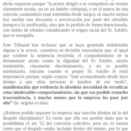
dicha respuesta porque “la actora dirigió a su compañero un insulto
claramente racista, no en un ámbito coloquial, o en el marco de una
estrecha camaradería (mal entendida desde luego), ni mucho menos
tras mediar una discusión o provocación por parte del ofendido
(tampoco lo justificaría), sino que lo profirió de forma intencionada,
con ánimo de ofender considerando el origen racial del Sr. Adolfo,
que es senegalés.
Este Tribunal tras rechazar que se haya generado indefensión
alguna a la actora, considera en decisión mayoritaria que, al igual
que sostiene la sentencia recurrida, el comportamiento de la
demandante atenta contra la dignidad del Sr. Adolfo, siendo
inadmisible, claramente discriminatorio, y no es posible
minimizarlo, máxime cuando el propio Sr. Adolfo le restó
importancia porque, según expuso "está acostumbrado desde hace
tiempo a que otras personas le insulten de ese modo",
manifestación que evidencia la absoluta necesidad de erradicar
estos intolerables comportamientos, sin que sea posible restarles
trascendencia, y mucho menos que la empresa los pase por
alto”
(la
negrita es mía).
¿Hubiera podido imponer la empresa una sanción distinta de la del
despido disciplinario? Es cierto que ello era posible dado que lo
posibilitaba el art. 52 del convenio colectivo, pero no es menos
cierto que el despido estaba incluido dentro del mismo, por lo que