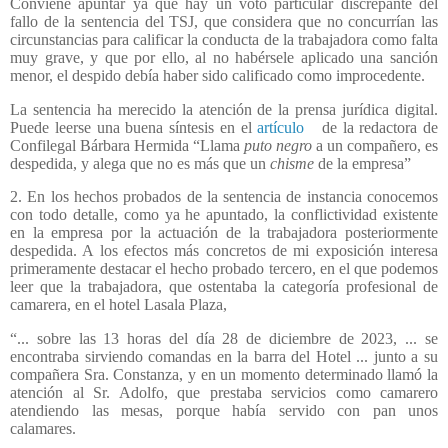
Conviene apuntar ya que hay un voto particular discrepante del
fallo de la sentencia del TSJ, que considera que no concurrían las
circunstancias para calificar la conducta de la trabajadora como falta
muy grave, y que por ello, al no habérsele aplicado una sanción
menor, el despido debía haber sido calificado como improcedente.
La sentencia ha merecido la atención de la prensa jurídica digital.
Puede leerse una buena síntesis en el
artículo
de la redactora de
Confilegal Bárbara Hermida “Llama
puto negro
a un compañero, es
despedida, y alega que no es más que un
chisme
de la empresa”
2. En los hechos probados de la sentencia de instancia conocemos
con todo detalle, como ya he apuntado, la conflictividad existente
en la empresa por la actuación de la trabajadora posteriormente
despedida. A los efectos más concretos de mi exposición interesa
primeramente destacar el hecho probado tercero, en el que podemos
leer que la trabajadora, que ostentaba la categoría profesional de
camarera, en el hotel Lasala Plaza,
“... sobre las 13 horas del día 28 de diciembre de 2023, ... se
encontraba sirviendo comandas en la barra del Hotel ... junto a su
compañera Sra. Constanza, y en un momento determinado llamó la
atención al Sr. Adolfo, que prestaba servicios como camarero
atendiendo las mesas, porque había servido con pan unos
calamares.