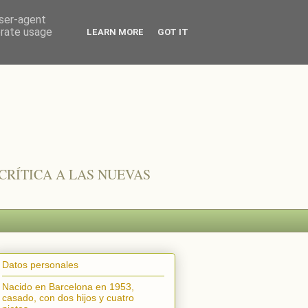
user-agent
erate usage
LEARN MORE
GOT IT
CRÍTICA A LAS NUEVAS
Datos personales
Nacido en Barcelona en 1953,
casado, con dos hijos y cuatro