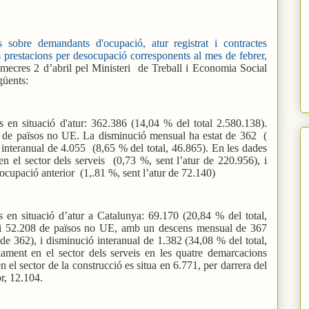
s sobre demandants d'ocupació, atur registrat i contractes
 prestacions per desocupació corresponents al mes de febrer,
mecres 2 d’abril pel Ministeri
de Treball i Economia Social
güents:
 en situació d'atur: 362.386 (14,04 % del total 2.580.138).
 de països no UE. La disminució mensual ha estat de 362
(
s interanual de 4.055
(8,65 % del total, 46.865). En les dades
n el sector dels serveis
(0,73 %, sent l’atur de 220.956), i
 ocupació anterior
(1,.81 %, sent l’atur de 72.140)
 en situació d’atur a Catalunya: 69.170 (20,84 % del total,
 i 52.208 de països no UE, amb un descens mensual de 367
 de 362), i disminució interanual de 1.382 (34,08 % del total,
iament en el sector dels serveis en les quatre demarcacions
 en el sector de la construcció es situa en 6.771, per darrera del
r, 12.104.