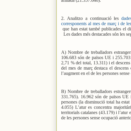
afiliada (21.357.646).
2. Analitzo a continuació les
dade
corresponents al mes de març i de les
que han estat també publicades el di
Les dades més destacades són les se
A) Nombre de treballadors estrangers
106.683 són de països UE i 255.703
2,71 % del total, 13.311) i el descen
del mes de març destaca el descens e
l’augment en el de les persones sense
B) Nombre de treballadors estrangers
331.765). 16.962 són de països UE
persones (la disminució total ha estat
4.055) L’atur es concentra majoritàr
territorials catalanes (43.179) i l’atur
de les persones sense ocupació anterio