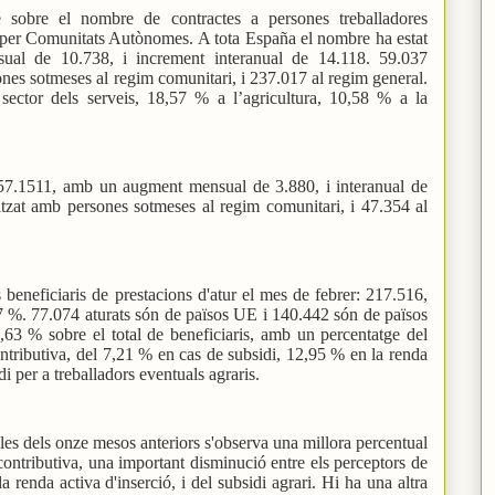
é sobre el nombre de contractes a persones treballadores
om per Comunitats Autònomes. A tota España el nombre ha estat
al de 10.738, i increment interanual de 14.118. 59.037
ones sotmeses al regim comunitari, i 237.017 al regim general.
sector dels serveis, 18,57 % a l’agricultura, 10,58 % a la
57.1511, amb un augment mensual de 3.880, i interanual de
itzat amb persones sotmeses al regim comunitari, i 47.354 al
beneficiaris de prestacions d'atur el mes de febrer: 217.516,
7 %. 77.074 aturats són de països UE i 140.442 són de països
3 % sobre el total de beneficiaris, amb un percentatge del
ontributiva, del 7,21 % en cas de subsidi, 12,95 % en la renda
di per a treballadors eventuals agraris.
es dels onze mesos anteriors s'observa una millora percentual
 contributiva, una important disminució entre els perceptors de
a renda activa d'inserció, i del subsidi agrari. Hi ha una altra