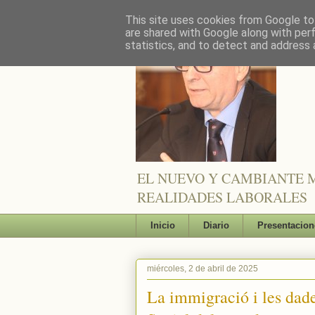
This site uses cookies from Google to 
are shared with Google along with per
statistics, and to detect and address 
EL NUEVO Y CAMBIANTE M
REALIDADES LABORALES
Inicio
Diario
Presentacion
miércoles, 2 de abril de 2025
La immigració i les dades