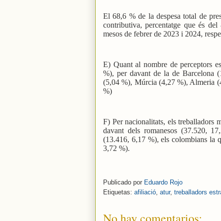
El 68,6 % de la despesa total de pres
contributiva, percentatge que és del
mesos de febrer de 2023 i 2024, respe
E) Quant al nombre de perceptors es
%), per davant de la de Barcelona (1
(5,04 %), Múrcia (4,27 %), Almeria (
%)
F) Per nacionalitats, els treballador
davant dels romanesos (37.520, 17
(13.416, 6,17 %), els colombians la q
3,72 %).
Publicado por
Eduardo Rojo
Etiquetas:
afiliació
,
atur
,
treballadors est
No hay comentarios: