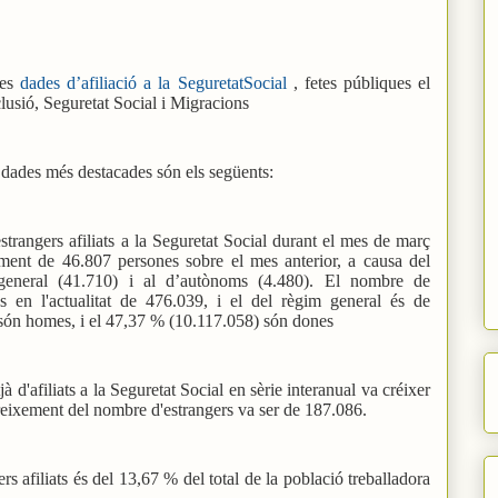
les
dades d’afiliació a la SeguretatSocial
, fetes públiques el
nclusió, Seguretat Social i Migracions
s dades més destacades són els següents:
strangers afiliats a la Seguretat Social durant el mes de març
ent de 46.807 persones sobre el mes anterior, a causa del
m general (41.710) i al d’autònoms (4.480). El nombre de
s en l'actualitat de 476.039, i el del règim general és de
són homes, i el 47,37 % (10.117.058) són dones
 d'afiliats a la Seguretat Social en sèrie interanual va créixer
reixement del nombre d'estrangers va ser de 187.086.
rs afiliats és del 13,67 % del total de la població treballadora