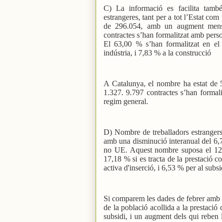
C) La informació es facilita tamb
estrangeres, tant per a tot l’Estat c
de 296.054, amb un augment mensu
contractes s’han formalitzat amb pers
El 63,00 % s’han formalitzat en el 
indústria, i 7,83 % a la construcció
A Catalunya, el nombre ha estat de 
1.327. 9.797 contractes s’han formal
regim general.
D) Nombre de treballadors estrangers 
amb una disminució interanual del 6,
no UE. Aquest nombre suposa el 12,6
17,18 % si es tracta de la prestació c
activa d'inserció, i 6,53 % per al subsi
Si comparem les dades de febrer amb l
de la població acollida a la prestació
subsidi, i un augment dels qui reben l