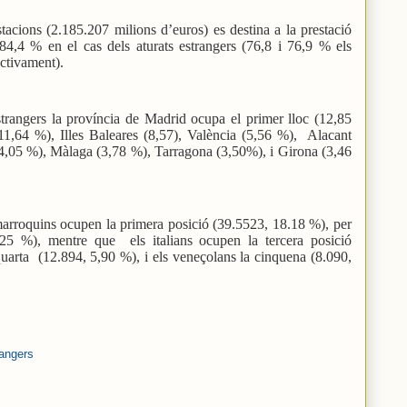
tacions (2.185.207 milions d’euros) es destina a la prestació
 84,4 % en el cas dels aturats estrangers (76,8 i 76,9 % els
ctivament).
trangers la província de Madrid ocupa el primer lloc (12,85
1,64 %), Illes Baleares (8,57), València (5,56 %),
Alacant
4,05 %), Màlaga (3,78 %), Tarragona (3,50%), i Girona (3,46
s marroquins ocupen la primera posició (39.5523, 18.18 %), per
,25 %), mentre que
els italians ocupen la tercera posició
uarta
(12.894, 5,90 %), i els veneçolans la cinquena (8.090,
rangers