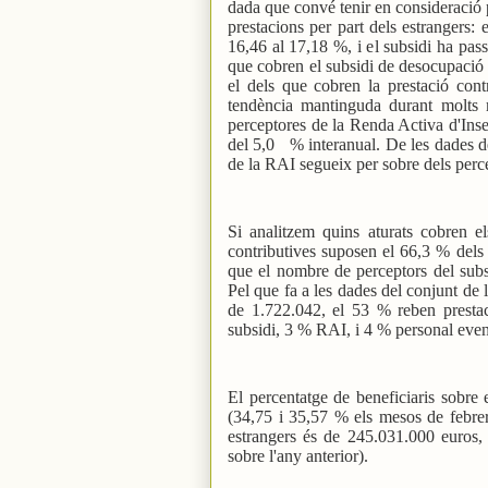
dada que convé tenir en consideració p
prestacions per part dels estrangers: 
16,46 al 17,18 %, i el subsidi ha pass
que cobren el subsidi de desocupació s
el dels que cobren la prestació cont
tendència mantinguda durant molts 
perceptores de la Renda Activa d'Inse
del 5,0
% interanual. De les dades d
de la RAI segueix per sobre dels perce
Si analitzem quins aturats cobren e
contributives suposen el 66,3 % dels
que el nombre de perceptors del sub
Pel que fa a les dades del conjunt de 
de 1.722.042, el 53 % reben prestaci
subsidi, 3 % RAI, i 4 % personal event
El percentatge de beneficiaris sobre
(34,75 i 35,57 % els mesos de febrer
estrangers és de 245.031.000 euros
sobre l'any anterior).