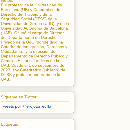
nietos.
Fui profesor de la Universidad de
Barcelona (UB) y Catedrático de
Derecho del Trabajo y de la
Seguridad Social (DTSS) de la
Universidad de Girona (UdG); y en la
Universidad Autónoma de Barcelona
(UAB). Ocupé el cargo de Director
del Departamento de Derecho
Privado de la UdG, donde dirigí la
Cátedra de Inmigración, Derechos y
Ciudadanía.
, y la dirección del
Departamento de Derecho Público y
Ciencias Historicojurídicas de la
UAB. Desde el 1 de septiembre de
2023, soy Catedrático (jubilado) de
DTSS y profesor honorario de la
UAB.
Sígueme en Twitter:
Tweets por @erojotorrecilla
Etiquetas