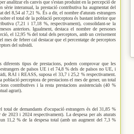
er analitzar els canvis que s'estan produint en la percepció de
en sèrie interanual, la prestació contributiva ha augmentat del
at del 8,54 al 7,21 %. És a dir, el nombre d'aturats estrangers
obre el total de la població perceptora és bastant inferior que
ributiva (7,21 i 17,18 %, respectivament), consolidant-se la
mesos anteriors. Igualment, destaca el nombre de persones
rció, el 12,95 % del total dels perceptors, amb un creixement
el mes de febrer cal destacar que el percentatge de perceptors
ptors del subsidi.
ls diferents tipus de prestacions, podem comprovar que les
 estrangers de països UE i el 74,8 % dels de països no UE, i
sidi, RAI i REASS, suposa el 33,7 i 25,2 % respectivament.
la població perceptora de prestacions el mes de gener, un total
ons contributives i la resta prestacions assistencials (40 %
ual agrari).
 el total de demandants d'ocupació estrangers és del 31,85 %
 de 2023 i 2024 respectivament). La despesa per als aturats
, un 11,2 % de la despesa total (amb un augment del 7,3 %