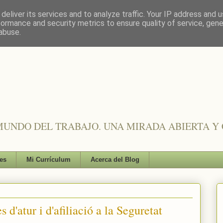
deliver its services and to analyze traffic. Your IP address and 
formance and security metrics to ensure quality of service, gen
abuse.
UNDO DEL TRABAJO. UNA MIRADA ABIERTA Y 
es
Mi Currículum
Acerca del Blog
 d'atur i d'afiliació a la Seguretat