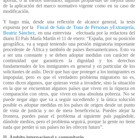
aportar, o al menos intentarlo, algunas propuestas de mejora tanto
de la aplicación del marco normativo vigente como en su caso de
modificación.
Y hago mía, desde una reflexión de alcance general, la tesis
expuesta por la
Fiscal de Sala de Trata de Personas yExtranjería,
Beatriz Sánchez
, en una entrevista
efectuada por la redactora del
diario El País María Martín el 11 de enero: “España, por su posición
geográfica, va a seguir teniendo una presión migratoria importante
procedente de África y también de países iberoamericanos. Esto va
a ser una constante y se deben adoptar medidas con carácter de
continuidad que garanticen la dignidad y los derechos
fundamentales de los inmigrantes en general y en particular de los
solicitantes de asilo. Decir que hay que proteger a los inmigrantes es
impopular, pero es que el verdadero problema migratorio no es,
como dicen algunos, que quieran venir a invadirte, sino la situación
en la que se encuentran algunos países que viven en la riqueza en
comparación con otros, que viven en una absoluta pobreza. No se
puede negar algo que va a seguir sucediendo y la única solución
posible es adoptar medidas en los países de origen desde un punto
de vista de justicia y no de mera beneficencia. Puedes alejar la
frontera, puedes pasar el problema al siguiente país pagándole,
dándole medios, pero el problema seguirá, porque la gente no tiene
nada que perder si sus países no les ofrecen futuro”.
II. Ámbito internacional y comunitario.