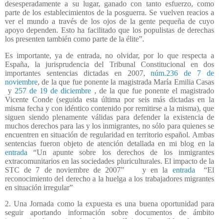
desesperadamente a su lugar, ganado con tanto esfuerzo, como
parte de los establecimientos de la posguerra. Se vuelven reacios a
ver el mundo a través de los ojos de la gente pequeña de cuyo
apoyo dependen. Esto ha facilitado que los populistas de derechas
los presenten también como parte de la élite”.
Es importante, ya de entrada, no olvidar, por lo que respecta a
España, la jurisprudencia del Tribunal Constitucional en dos
importantes sentencias dictadas en 2007,
núm.236 de 7 de
noviembre
, de la que fue ponente la magistrada María Emilia Casas
y
257 de 19 de diciembre
, de la que fue ponente el magistrado
Vicente Conde (seguida esta última por seis más dictadas en la
misma fecha y con idéntico contenido por remitirse a la misma), que
siguen siendo plenamente válidas para defender la existencia de
muchos derechos para las y los inmigrantes, no sólo para quienes se
encuentren en situación de regularidad en territorio español. Ambas
sentencias fueron objeto de atención detallada en mi blog en la
entrada
“Un apunte sobre los derechos de los inmigrantes
extracomunitarios en las sociedades pluriculturales. El impacto de la
STC de 7 de noviembre de 2007” y en la
entrada
“El
reconocimiento del derecho a la huelga a los trabajadores migrantes
en situación irregular”
2. Una Jornada como la expuesta es una buena oportunidad para
seguir aportando información sobre documentos de ámbito