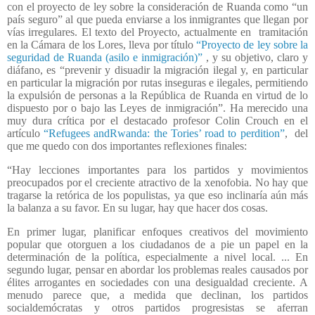
con el proyecto de ley sobre la consideración de Ruanda como “un
país seguro” al que pueda enviarse a los inmigrantes que llegan por
vías irregulares. El texto del Proyecto, actualmente en
tramitación
en la Cámara de los Lores, lleva por título
“Proyecto de ley sobre la
seguridad de Ruanda (asilo e inmigración)”
, y su objetivo, claro y
diáfano, es “prevenir y disuadir la migración ilegal y, en particular
en particular la migración por rutas inseguras e ilegales, permitiendo
la expulsión de personas a la República de Ruanda en virtud de lo
dispuesto por o bajo las Leyes de inmigración”. Ha merecido una
muy dura crítica por el destacado profesor Colin Crouch en el
artículo
“Refugees andRwanda: the Tories’ road to perdition”
,
del
que me quedo con dos importantes reflexiones finales:
“Hay lecciones importantes para los partidos y movimientos
preocupados por el creciente atractivo de la xenofobia. No hay que
tragarse la retórica de los populistas, ya que eso inclinaría aún más
la balanza a su favor. En su lugar, hay que hacer dos cosas.
En primer lugar, planificar enfoques creativos del movimiento
popular que otorguen a los ciudadanos de a pie un papel en la
determinación de la política, especialmente a nivel local. ... En
segundo lugar, pensar en abordar los problemas reales causados por
élites arrogantes en sociedades con una desigualdad creciente. A
menudo parece que, a medida que declinan, los partidos
socialdemócratas y otros partidos progresistas se aferran