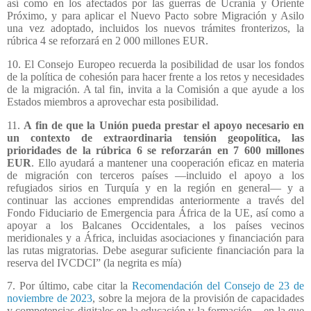
así como en los afectados por las guerras de Ucrania y Oriente
Próximo, y para aplicar el Nuevo Pacto sobre Migración y Asilo
una vez adoptado, incluidos los nuevos trámites fronterizos, la
rúbrica 4 se reforzará en 2 000 millones EUR.
10. El Consejo Europeo recuerda la posibilidad de usar los fondos
de la política de cohesión para hacer frente a los retos y necesidades
de la migración. A tal fin, invita a la Comisión a que ayude a los
Estados miembros a aprovechar esta posibilidad.
11.
A fin de que la Unión pueda prestar el apoyo necesario en
un contexto de extraordinaria tensión geopolítica, las
prioridades de la rúbrica 6 se reforzarán en 7 600 millones
EUR
. Ello ayudará a mantener una cooperación eficaz en materia
de migración con terceros países —incluido el apoyo a los
refugiados sirios en Turquía y en la región en general— y a
continuar las acciones emprendidas anteriormente a través del
Fondo Fiduciario de Emergencia para África de la UE, así como a
apoyar a los Balcanes Occidentales, a los países vecinos
meridionales y a África, incluidas asociaciones y financiación para
las rutas migratorias. Debe asegurar suficiente financiación para la
reserva del IVCDCI” (la negrita es mía)
7. Por último, cabe citar la
Recomendación del Consejo de 23 de
noviembre de 2023
, sobre la mejora de la provisión de capacidades
y competencias digitales en la educación y la formación
, en la que