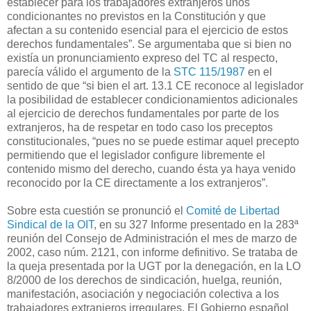
establecer para los trabajadores extranjeros unos
condicionantes no previstos en la Constitución y que
afectan a su contenido esencial para el ejercicio de estos
derechos fundamentales”. Se argumentaba que si bien no
existía un pronunciamiento expreso del TC al respecto,
parecía válido el argumento de la
STC 115/1987
en el
sentido de que “si bien el art. 13.1 CE reconoce al legislador
la posibilidad de establecer condicionamientos adicionales
al ejercicio de derechos fundamentales por parte de los
extranjeros, ha de respetar en todo caso los preceptos
constitucionales, “pues no se puede estimar aquel precepto
permitiendo que el legislador configure libremente el
contenido mismo del derecho, cuando ésta ya haya venido
reconocido por la CE directamente a los extranjeros”.
Sobre esta cuestión se pronunció el
Comité de Libertad
Sindical de la OIT
, en su 327 Informe presentado en la 283ª
reunión del Consejo de Administración el mes de marzo de
2002, caso núm. 2121, con informe definitivo. Se trataba de
la queja presentada por la UGT por la denegación, en la LO
8/2000 de los derechos de sindicación, huelga, reunión,
manifestación, asociación y negociación colectiva a los
trabajadores extranjeros irregulares. El Gobierno español