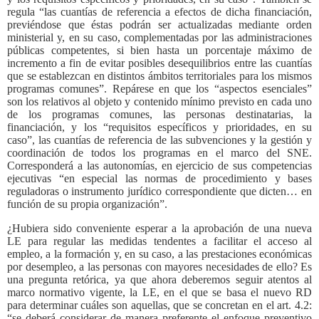
regula “las cuantías de referencia a efectos de dicha financiación,
previéndose que éstas podrán ser actualizadas mediante orden
ministerial y, en su caso, complementadas por las administraciones
públicas competentes, si bien hasta un porcentaje máximo de
incremento a fin de evitar posibles desequilibrios entre las cuantías
que se establezcan en distintos ámbitos territoriales para los mismos
programas comunes”. Repárese en que los “aspectos esenciales”
son los relativos al objeto y contenido mínimo previsto en cada uno
de los programas comunes, las personas destinatarias, la
financiación, y los “requisitos específicos y prioridades, en su
caso”, las cuantías de referencia de las subvenciones y la gestión y
coordinación de todos los programas en el marco del SNE.
Corresponderá a las autonomías, en ejercicio de sus competencias
ejecutivas “en especial las normas de procedimiento y bases
reguladoras o instrumento jurídico correspondiente que dicten… en
función de su propia organización”.
¿Hubiera sido conveniente esperar a la aprobación de una nueva
LE para regular las medidas tendentes a facilitar el acceso al
empleo, a la formación y, en su caso, a las prestaciones económicas
por desempleo, a las personas con mayores necesidades de ello? Es
una pregunta retórica, ya que ahora deberemos seguir atentos al
marco normativo vigente, la LE, en el que se basa el nuevo RD
para determinar cuáles son aquellas, que se concretan en el art. 4.2:
“se deberá considerar de manera preferente el enfoque preventivo