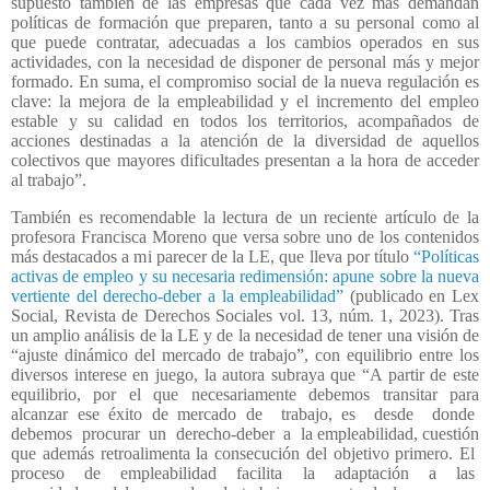
supuesto también de las empresas que cada vez más demandan
políticas de formación que preparen, tanto a su personal como al
que puede contratar, adecuadas a los cambios operados en sus
actividades, con la necesidad de disponer de personal más y mejor
formado. En suma, el compromiso social de la nueva regulación es
clave: la mejora de la empleabilidad y el incremento del empleo
estable y su calidad en todos los territorios, acompañados de
acciones destinadas a la atención de la diversidad de aquellos
colectivos que mayores dificultades presentan a la hora de acceder
al trabajo”.
También es recomendable la lectura de un reciente artículo de la
profesora Francisca Moreno que versa sobre uno de los contenidos
más destacados a mi parecer de la LE, que lleva por título
“Políticas
activas de empleo y su necesaria redimensión: apune sobre la nueva
vertiente del derecho-deber a la empleabilidad”
(publicado en Lex
Social, Revista de Derechos Sociales vol. 13, núm. 1, 2023). Tras
un amplio análisis de la LE y de la necesidad de tener una visión de
“ajuste dinámico del mercado de trabajo”, con equilibrio entre los
diversos interese en juego, la autora subraya que “A partir de este
equilibrio, por el que necesariamente debemos transitar para
alcanzar ese éxito de mercado de
trabajo, es
desde
donde
debemos
procurar
un
derecho-deber
a
la empleabilidad, cuestión
que además retroalimenta la consecución del objetivo primero. El
proceso
de
empleabilidad
facilita
la
adaptación
a
las