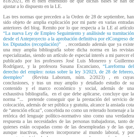
818/2021, en el bien entendido de que dichas bases se han de
ajustar a lo dispuesto en la LE.
Las tres normas que preceden a la Orden de 28 de septiembre, han
sido objeto de amplia explicación por mi parte en varias entradas
anteriores del blog. Remito por lo que respecta a la LE al artículo
“La nueva Ley de Empleo Seguimiento y análisisde su tramitación
desde el Anteproyecto a la aprobación definitiva por elCongreso de
los Diputados (recopilación)”
, recordando además que ya existe
una muy amplia bibliografía sobre dicha norma en las revistas
especializadas, siendo un artículo de especial interés a mi parecer el
publicado por los profesores José Luis Monereo y Guillermo
Rodríguez, y la profesora Susana Escanciano,
“Lareforma del
derecho del empleo: notas sobre la ley 3/2023, de 28 de febrero,
deempleo”
(Revista Laborum, núm. 2/2023) , en cuyas
conclusiones, y tras un muy amplio y detallado estudio de su
contenido y el marco económico y social, además de una
exhaustiva bibliografía,
en el que debe aplicarse, concluye que la
norma “...
pretende conseguir que la prestación del servicio de
colocación, además de ser pública y gratuita, alcance la ansiada cota
de “atención eficaz”, concebida no como un reiterado homenaje a la
retórica del lenguaje político-normativo sino como una verdadera
respuesta a las necesidades de las personas trabajadoras, tanto de
quienes están ocupadas como de las desempleadas y de las que,
aunque inactivas, deseen incorporarse al mundo laboral, y por