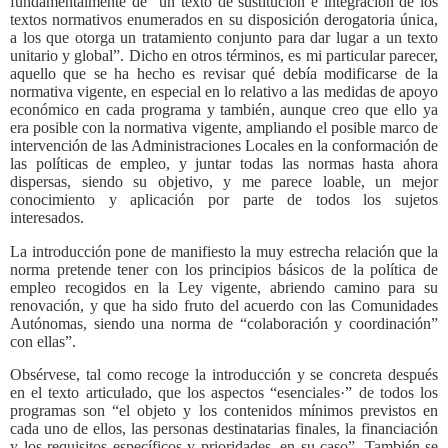
fundamentalmente de “un texto de sustitución e integración de los
textos normativos enumerados en su disposición derogatoria única,
a los que otorga un tratamiento conjunto para dar lugar a un texto
unitario y global”. Dicho en otros términos, es mi particular parecer,
aquello que se ha hecho es revisar qué debía modificarse de la
normativa vigente, en especial en lo relativo a las medidas de apoyo
económico en cada programa y también, aunque creo que ello ya
era posible con la normativa vigente, ampliando el posible marco de
intervención de las Administraciones Locales en la conformación de
las políticas de empleo, y juntar todas las normas hasta ahora
dispersas, siendo su objetivo, y me parece loable, un mejor
conocimiento y aplicación por parte de todos los sujetos
interesados.
La introducción pone de manifiesto la muy estrecha relación que la
norma pretende tener con los principios básicos de la política de
empleo recogidos en la Ley vigente, abriendo camino para su
renovación, y que ha sido fruto del acuerdo con las Comunidades
Autónomas, siendo una norma de “colaboración y coordinación”
con ellas”.
Obsérvese, tal como recoge la introducción y se concreta después
en el texto articulado, que los aspectos “esenciales·” de todos los
programas son “el objeto y los contenidos mínimos previstos en
cada uno de ellos, las personas destinatarias finales, la financiación
y los requisitos específicos y prioridades, en su caso”. También se