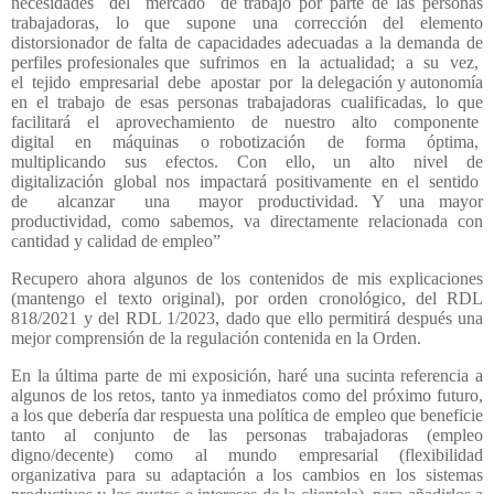
necesidades
del
mercado
de trabajo por parte de las personas
trabajadoras, lo que supone una corrección del elemento
distorsionador de falta de capacidades adecuadas a la demanda de
perfiles profesionales que
sufrimos
en
la
actualidad;
a
su
vez,
el
tejido
empresarial
debe
apostar
por
la delegación y autonomía
en el trabajo de esas personas trabajadoras cualificadas, lo que
facilitará
el
aprovechamiento
de
nuestro
alto
componente
digital
en
máquinas
o robotización
de
forma
óptima,
multiplicando
sus
efectos.
Con
ello,
un
alto
nivel
de
digitalización
global
nos
impactará
positivamente
en
el
sentido
de
alcanzar
una
mayor productividad. Y una mayor
productividad, como sabemos, va directamente relacionada con
cantidad y calidad de empleo”
Recupero ahora algunos de los contenidos de mis explicaciones
(mantengo el texto original), por orden cronológico, del RDL
818/2021 y del RDL 1/2023, dado que ello permitirá después una
mejor comprensión de la regulación contenida en la Orden.
En la última parte de mi exposición, haré una sucinta referencia a
algunos de los retos, tanto ya inmediatos como del próximo futuro,
a los que debería dar respuesta una política de empleo que beneficie
tanto al conjunto de las personas trabajadoras (empleo
digno/decente) como al mundo empresarial (flexibilidad
organizativa para su adaptación a los cambios en los sistemas