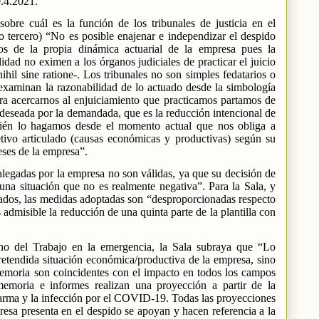
.4.2021.
sobre cuál es la función de los tribunales de justicia en el
 tercero) “No es posible enajenar e independizar el despido
os de la propia dinámica actuarial de la empresa pues la
idad no eximen a los órganos judiciales de practicar el juicio
ihil sine ratione-. Los tribunales no son simples fedatarios o
 examinan la razonabilidad de lo actuado desde la simbología
ra acercarnos al enjuiciamiento que practicamos partamos de
deseada por la demandada, que es la reducción intencional de
mbién lo hagamos desde el momento actual que nos obliga a
etivo articulado (causas económicas y productivas) según su
eses de la empresa”.
alegadas por la empresa no son válidas, ya que su decisión de
una situación que no es realmente negativa”. Para la Sala, y
ados, las medidas adoptadas son “desproporcionadas respecto
 admisible la reducción de una quinta parte de la plantilla con
cho del Trabajo en la emergencia, la Sala subraya que “Lo
retendida situación económica/productiva de la empresa, sino
Memoria son coincidentes con el impacto en todos los campos
emoria e informes realizan una proyección a partir de la
larma y la infección por el COVID-19. Todas las proyecciones
esa presenta en el despido se apoyan y hacen referencia a la