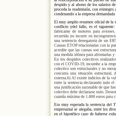
despido y al abono de los salarios de
proceda la readmisión, con reintegro 
condenando a la empresa demandada -P
El muy amplio resumen oficial de la s
conflicto ydel fallo, es el siguiente:
fabricante de motores para aviones.
recurrida no incurre en incongruenci
una sentencia denegatoria de un ERTE
Causas ETOP relacionadas con la pa
acredite que las causas son estructu
una medida idónea para afrontarlas y 
En los despidos colectivos realizado
con el COVID-19, incumbe a la empres
colectivo son estructurales y no mer
concurra una situación estructural, 
externa.6) Al existir indicios de la 
entre la sentencia declarando nulo el
una justificación razonable de que fu
colectivo debe declararse nulo. Deses
cuantía máxima de 1.800 euros para c
Era muy esperada la sentencia del TS
empresarial se alegaba, entre los di
en el hipotético caso de haberse vul