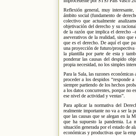
improcedente por STSJ País Vasco 20
Reflexión general, muy interesante, 
ámbito social (fundamento de derecho
colectivo que actualmente analizam
objetivación del derecho y su racional
de la razón que implica el derecho –n
aseverativos de la realidad, sino que
que es el derecho. De aquí el que pa
una proyección de futuro/prospectiva 
la plantilla por parte de esta y ta
ponderar las causas del despido obj
propia necesidad, no los simples inter
Para la Sala, las razones económicas 
proceder a los despidos “responde a 
siempre partiendo de los hechos prob
a los datos concurrentes, porque no es
ese nivel de actividad y ventas”.
Para aplicar la normativa del Dere
realmente importante no va a ser la p
que las causas que se alegan en la 
que ha supuesto la pandemia. La m
situación generada por el estado de a
económicas y productivas que la empr