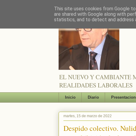
This site uses cookies from Google to 
are shared with Google along with per
statistics, and to detect and address 
EL NUEVO Y CAMBIANTE M
REALIDADES LABORALES
Inicio
Diario
Presentacion
martes, 15 de marzo de 2022
Despido colectivo. Nulida