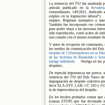
La sentencia del TSJ fue analizada po
artículo publicado en la
Revide
st
extraordinario, 149/2021, dedicado 
empleo en la legislación laboral”)
empleo. Régimen normativo e interpr
También fue incorporado ese comen
para poder situar a las personas inte
sido reproducido, como acabo de indic
aun cuando con el mismo resultado fin
Y antes de recuperar mi comentario, 
los medios de comunicación del País
despido de 133trabajadores en su fili
de las factorías de Barakaldo y Sest
huelga indefinida
Huelga en las 
despidos .
De especial importancia me parece, a 
sentencia del TSJ del País Vasco d
impugnación de despido colectivo pre
decir ELA-STV. LAB, CC OO y UGT. L
la de improcedencia del despido.
En los hechos probados consta que
(causas ETOP) que fue declarado n