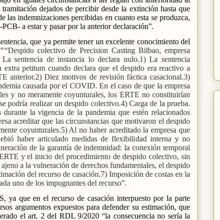
 tramitación dejados de percibir desde la extinción hasta que
de las indemnizaciones percibidas en cuanto esta se produzca,
CB- a estar y pasar por la anterior declaración”.
entencia, que ya permite tener un excelente conocimiento del
 "
“Despido colectivo de Precision Casting Bilbao, empresa
 La sentencia de instancia lo declara nulo.1) La sentencia
a extra petitum cuando declara que el despido era reactivo a
 anterior.2) Diez motivos de revisión fáctica casacional.3)
ndemia causada por el COVID. En el caso de que la empresa
rales y no meramente coyunturales, los ERTE no constituirían
se podría realizar un despido colectivo.4) Carga de la prueba.
s durante la vigencia de la pandemia que estén relacionados
a acreditar que las circunstancias que motivaron el despido
amente coyunturales.5) Al no haber acreditado la empresa que
debió haber articulado medidas de flexibilidad interna y no
vulneración de la garantía de indemnidad: la conexión temporal
 ERTE y el inicio del procedimiento de despido colectivo, sin
e ajeno a la vulneración de derechos fundamentales, el despido
timación del recurso de casación.7) Imposición de costas en la
ada uno de los impugnantes del recurso”.
, ya que en el recurso de casación interpuesto por la parte
versos argumentos expuestos para defender su estimación, que
nerado el art. 2 del RDL 9/2020 “la consecuencia no sería la