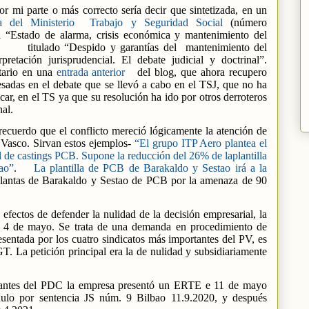
r mi parte o más correcto sería decir que sintetizada, en un
a del Ministerio
Trabajo y Seguridad Social
(número
a “Estado de alarma, crisis económica y mantenimiento del
titulado “Despido y garantías del
mantenimiento del
etación jurisprudencial. El debate judicial y doctrinal”.
tario en una
entrada anterior
del blog, que ahora recupero
resadas en el debate que se llevó a cabo en el TSJ, que no ha
ar, en el TS ya que su resolución ha ido por otros derroteros
al.
recuerdo que el conflicto mereció lógicamente la atención de
 Vasco. Sirvan estos ejemplos-
“El grupo ITP Aero plantea el
al de castings PCB. Supone la reducción del 26% de laplantilla
ao”
.
La plantilla de PCB de Barakaldo y Sestao irá a la
plantas de Barakaldo y Sestao de PCB por la amenaza de 90
efectos de defender la nulidad de la decisión empresarial, la
e 4 de mayo. Se trata de una demanda en procedimiento de
sentada por los cuatro sindicatos más importantes del PV, es
a petición principal era la de nulidad y subsidiariamente
 antes del PDC la empresa presentó un ERTE e 11 de mayo
ulo por sentencia JS núm. 9 Bilbao 11.9.2020, y después