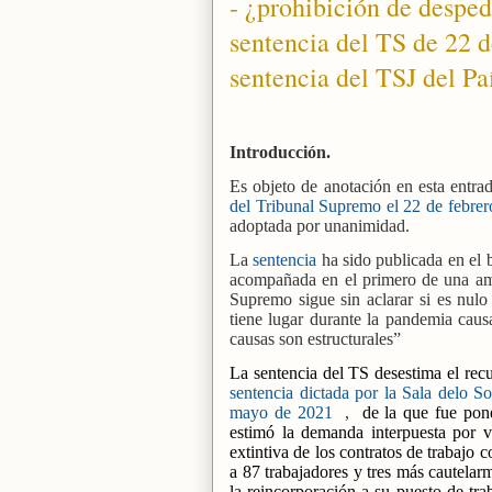
- ¿prohibición de desped
sentencia del TS de 22 d
sentencia del TSJ del P
Introducción.
Es objeto de anotación en esta entra
del Tribunal Supremo el 22 de febre
adoptada por unanimidad.
La
sentencia
ha sido publicada en el 
acompañada en el primero de una ampli
Supremo sigue sin aclarar si es nul
tiene lugar durante la pandemia ca
causas son estructurales”
La sentencia del TS desestima el recu
sentencia dictada por la Sala delo So
mayo de 2021
,
de la que fue pon
estimó la demanda interpuesta por va
extintiva de los contratos de trabajo
a 87 trabajadores y tres más cautelarm
la reincorporación a su puesto de trab