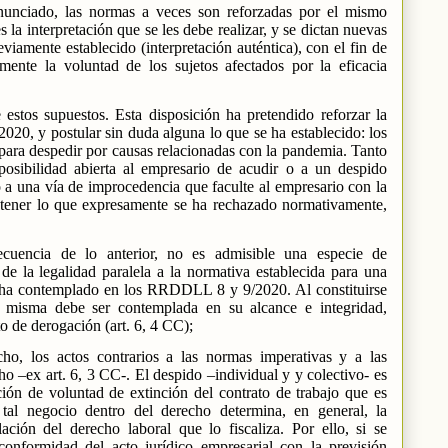
nunciado, las normas a veces son reforzadas por el mismo
s la interpretación que se les debe realizar, y se dictan nuevas
reviamente establecido (interpretación auténtica), con el fin de
mente la voluntad de los sujetos afectados por la eficacia
estos supuestos. Esta disposición ha pretendido reforzar la
2020, y postular sin duda alguna lo que se ha establecido: los
 para despedir por causas relacionadas con la pandemia. Tanto
 posibilidad abierta al empresario de acudir o a un despido
 a una vía de improcedencia que faculte al empresario con la
obtener lo que expresamente se ha rechazado normativamente,
cuencia de lo anterior, no es admisible una especie de
de la legalidad paralela a la normativa establecida para una
e ha contemplado en los RRDDLL 8 y 9/2020. Al constituirse
 misma debe ser contemplada en su alcance e integridad,
o de derogación (art. 6, 4 CC);
ho, los actos contrarios a las normas imperativas y a las
ho –ex art. 6, 3 CC-. El despido –individual y y colectivo- es
ión de voluntad de extinción del contrato de trabajo que es
 tal negocio dentro del derecho determina, en general, la
ción del derecho laboral que lo fiscaliza. Por ello, si se
onformidad del acto jurídico empresarial con la previsión