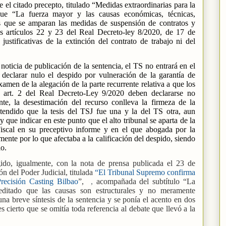
el citado precepto, titulado “Medidas extraordinarias para la
que “La fuerza mayor y las causas económicas, técnicas,
s que se amparan las medidas de suspensión de contratos y
os artículos 22 y 23 del Real Decreto-ley 8/2020, de 17 de
stificativas de la extinción del contrato de trabajo ni del
 noticia de publicación de la sentencia, el TS no entrará en el
 declarar nulo el despido por vulneración de la garantía de
amen de la alegación de la parte recurrente relativa a que los
l art. 2 del Real Decreto-Ley 9/2020 deben declararse no
nte, la desestimación del recurso conlleva la firmeza de la
ntendido que la tesis del TSJ fue una y la del TS otra, aun
que indicar en este punto que el alto tribunal se aparta de la
Fiscal en su preceptivo informe y en el que abogada por la
mente por lo que afectaba a la calificación del despido, siendo
lo.
gido, igualmente, con la nota de prensa publicada el 23 de
n del Poder Judicial, titulada
“El Tribunal Supremo confirma
Precisión Casting Bilbao
”,
,
acompañada del subtítulo “La
editado que las causas son estructurales y no meramente
una breve síntesis de la sentencia y se ponía el acento en dos
es cierto que se omitía toda referencia al debate que llevó a la