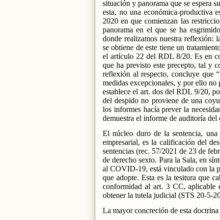
situación y panorama que se espera su
esta, no una económica-productiva est
2020 en que comienzan las restriccion
panorama en el que se ha esgrimido 
donde realizamos nuestra reflexión: l
se obtiene de este tiene un tratamient
el artículo 22 del RDL 8/20. Es en c
que ha previsto este precepto, tal y 
reflexión al respecto, concluye que
medidas excepcionales, y por ello no 
establece el art. dos del RDL 9/20, p
del despido no proviene de una coyu
los informes hacía prever la necesida
demuestra el informe de auditoría del 
El núcleo duro de la sentencia, una
empresarial, es la calificación del de
sentencias (rec. 57/2021 de 23 de feb
de derecho sexto. Para la Sala, en sín
al COVID-19, está vinculado con la pa
que adopte. Esta es la tesitura que c
conformidad al art. 3 CC, aplicable 
obtener la tutela judicial (STS 20-5-2
La mayor concreción de esta doctrina 