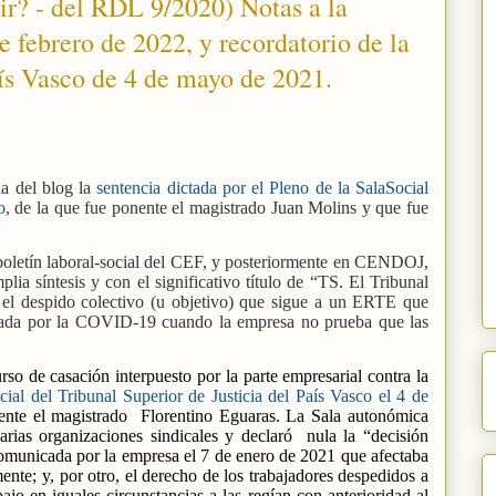
ir? - del RDL 9/2020) Notas a la
e febrero de 2022, y recordatorio de la
aís Vasco de 4 de mayo de 2021.
da del blog la
sentencia dictada por el Pleno de la SalaSocial
ro,
de la que fue ponente el magistrado Juan Molins y que fue
boletín laboral-social del CEF, y posteriormente en CENDOJ,
a síntesis y con el significativo título de “TS. El Tribunal
o el despido colectivo (u objetivo) que sigue a un ERTE que
usada por la COVID-19 cuando la empresa no prueba que las
rso de casación interpuesto por la parte empresarial contra la
cial del Tribunal Superior de Justicia del País Vasco el 4 de
ente el magistrado
Florentino Eguaras. La Sala autonómica
rias organizaciones sindicales y declaró
nula la “decisión
 comunicada por la empresa el 7 de enero de 2021 que afectaba
ente; y, por otro, el derecho de los trabajadores despedidos a
ajo en iguales circunstancias a las regían con anterioridad al