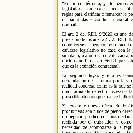
“En primer término, ya lo hemos e
legislador en orden a esclarecer cuál e
reglas para clarificar o remarcar lo p
disipar dudas y conducir inexorable
normativa.
El art. 2 del RDL 9/2020 es uno de 
previsión de los arts. 22 y 23 RDL 8/
contratos se suspenden, no se faculta
esfuerzo legislativo no casa con la
simulado, o a uno carente de causa, o
opción que fija el art. 56 ET para 
que es la extinción contractual;
En segundo lugar, y ello es conse
defraudación de la norma por la vía 
realidad concreta, como es la que s
una norma de derecho necesario la
proscribiendo cualquier cauce indirect
Y, tercero y nuevo efecto de lo dic
prohibitivas son nulos de pleno derec
un negocio jurídico con una declarac
recibida por el trabajador, y como
necesidad de acomodarse a la regula
impugna el despido se examina la c