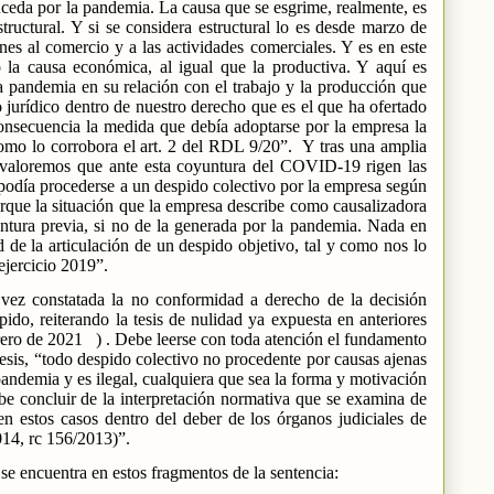
ceda por la pandemia. La causa que se esgrime, realmente, es
ructural. Y si se considera estructural lo es desde marzo de
es al comercio y a las actividades comerciales. Y es en este
la causa económica, al igual que la productiva. Y aquí es
a pandemia en su relación con el trabajo y la producción que
o jurídico dentro de nuestro derecho que es el que ha ofertado
onsecuencia la medida que debía adoptarse por la empresa la
como lo corrobora el art. 2 del RDL 9/20”.
Y tras una amplia
 “valoremos que ante esta coyuntura del COVID-19 rigen las
podía procederse a un despido colectivo por la empresa según
orque la situación que la empresa describe como causalizadora
ntura previa, si no de la generada por la pandemia. Nada en
d de la articulación de un despido objetivo, tal y como nos lo
ejercicio 2019”.
 vez constatada la no conformidad a derecho de la decisión
spido, reiterando la tesis de nulidad ya expuesta en anteriores
rero de 2021
) . Debe leerse con toda atención el fundamento
tesis, “todo despido colectivo no procedente por causas ajenas
ndemia y es ilegal, cualquiera que sea la forma y motivación
abe concluir de la interpretación normativa que se examina de
en estos casos dentro del deber de los órganos judiciales de
014, rc 156/2013)”.
se encuentra en estos fragmentos de la sentencia: