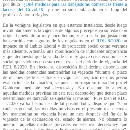
por título “
¿Qué medidas para las trabajadoras domésticas frente a
lacrisis del Covid-19”
y que ha sido publicado en el blog del
profesor Antonio Baylos.
En la vorágine legislativa en que estamos instalados, desde luego
involuntariamente, la vigencia de algunos preceptos en su redacción
original puede durar muy poco tiempo, y esto es lo que justamente
ha ocurrido con algunos de los regulados en el
RDL 8/2020
con
impacto en el ámbito laboral y de protección social como veremos
más adelante. Además, una modificación de indudable importancia
y que demuestra que la salida de la muy grave crisis económicas y
social que vivimos no está cerca, es la del período de vigencia del
RDL 8/2020. En efecto, su disposición final décima disponía que
las medidas contenidas mantendrían su vigencia “durante el plazo
de un mes desde su entrada en vigor, sin perjuicio de que, previa
evaluación de la situación, se pueda prorrogar su duración por el
Gobierno mediante real decreto-ley. No obstante lo anterior,
aquellas medidas previstas en este real decreto-ley que tienen plazo
determinado de duración se sujetarán al mismo”. Pues bien el RDL
11/2020 ya ha hecho uso de tal posibilidad y dispone que “Con
carácter general, las medidas previstas en el presente real decreto-
ley mantendrán su vigencia hasta un mes después del fin de la
vigencia de la declaración del estado de alarma. No obstante lo
anterior, aquellas medidas previstas en este real decreto-ley que
tienen un plazo determinado de duración se sujetarán al mismo”,