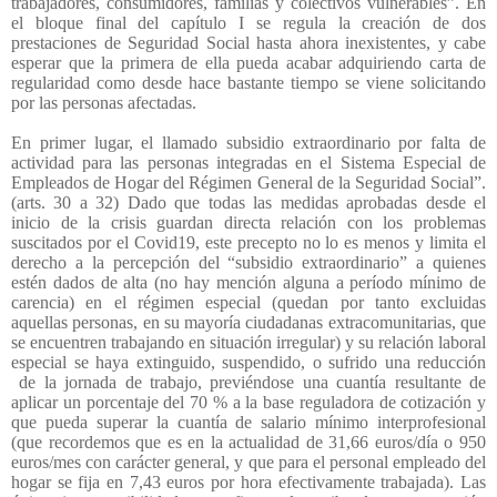
trabajadores, consumidores, familias y colectivos vulnerables”. En
el bloque final del capítulo I se regula la creación de dos
prestaciones de Seguridad Social hasta ahora inexistentes, y cabe
esperar que la primera de ella pueda acabar adquiriendo carta de
regularidad como desde hace bastante tiempo se viene solicitando
por las personas afectadas.
En primer lugar, el llamado subsidio extraordinario por falta de
actividad para las personas integradas en el Sistema Especial de
Empleados de Hogar del Régimen General de la Seguridad Social”.
(arts. 30 a 32) Dado que todas las medidas aprobadas desde el
inicio de la crisis guardan directa relación con los problemas
suscitados por el Covid19, este precepto no lo es menos y limita el
derecho a la percepción del “subsidio extraordinario” a quienes
estén dados de alta (no hay mención alguna a período mínimo de
carencia) en el régimen especial (quedan por tanto excluidas
aquellas personas, en su mayoría ciudadanas extracomunitarias, que
se encuentren trabajando en situación irregular) y su relación laboral
especial se haya extinguido, suspendido, o sufrido una reducción
de la jornada de trabajo, previéndose una cuantía resultante de
aplicar un porcentaje del 70 % a la base reguladora de cotización y
que pueda superar la cuantía de salario mínimo interprofesional
(que recordemos que es en la actualidad de 31,66 euros/día o 950
euros/mes con carácter general, y que para el personal empleado del
hogar se fija en 7,43 euros por hora efectivamente trabajada). Las