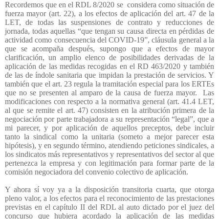
Recordemos que en el RDL 8/2020 se
considera como situación de
fuerza mayor (art. 22), a los efectos de aplicación del art. 47 de la
LET, de todas las suspensiones de contrato y reducciones de
jornada, todas aquellas “que tengan su causa directa en pérdidas de
actividad como consecuencia del COVID-19”, cláusula general a la
que se acompaña después, supongo que a efectos de mayor
clarificación, un amplio elenco de posibilidades derivadas de la
aplicación de las medidas recogidas en el RD 463/2020 y también
de las de índole sanitaria que impidan la prestación de servicios. Y
también que el art. 23 regula la tramitación especial para los ERTEs
que no se presenten al amparo de la causa de fuerza mayor.
Las
modificaciones con respecto a la normativa general (art. 41.4 LET,
al que se remite el art. 47) consisten en la atribución primera de la
negociación por parte trabajadora a su representación “legal”, que a
mi parecer, y por aplicación de aquellos preceptos, debe incluir
tanto la sindical como la unitaria (someto a mejor parecer esta
hipótesis), y en segundo término, atendiendo peticiones sindicales, a
los sindicatos más representativos y representativos del sector al que
pertenezca la empresa y con legitimación para formar parte de la
comisión negociadora del convenio colectivo de aplicación.
Y ahora sí voy ya a la disposición transitoria cuarta, que otorga
pleno valor, a los efectos para el reconocimiento de las prestaciones
previstas en el capítulo II del RDL al auto dictado por el juez del
concurso que hubiera acordado la aplicación de las medidas