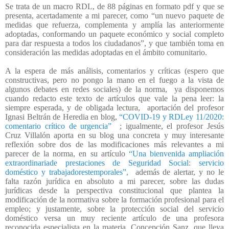
Se trata de un macro RDL, de 88 páginas en formato pdf y que se
presenta, acertadamente a mi parecer, como “un nuevo paquete de
medidas que refuerza, complementa y amplía las anteriormente
adoptadas, conformando un paquete económico y social completo
para dar respuesta a todos los ciudadanos”, y que también toma en
consideración las medidas adoptadas en el ámbito comunitario.
A la espera de más análisis, comentarios y críticas (espero que
constructivas, pero no pongo la mano en el fuego a la vista de
algunos debates en redes sociales) de la norma,
ya disponemos
cuando redacto este texto de artículos que vale la pena leer: la
siempre esperada, y de obligada lectura,
aportación del profesor
Ignasi Beltrán de Heredia en blog,
“COVID-19 y RDLey 11/2020:
comentario crítico de urgencia”
; igualmente, el profesor Jesús
Cruz Villalón aporta en su blog una concreta y muy interesante
reflexión sobre dos de las modificaciones más relevantes a mi
parecer de la norma, en su artículo
“Una bienvenida ampliación
extraordinariade prestaciones de Seguridad Social: servicio
doméstico y trabajadorestemporales”,
además de alertar, y no le
falta razón jurídica en absoluto a mi parecer, sobre las dudas
jurídicas desde la perspectiva constitucional que plantea la
modificación de la normativa sobre la formación profesional para el
empleo; y justamente, sobre la protección social del servicio
doméstico versa un muy reciente artículo de una profesora
reconocida especialista en la materia, Concepción Sanz, que lleva