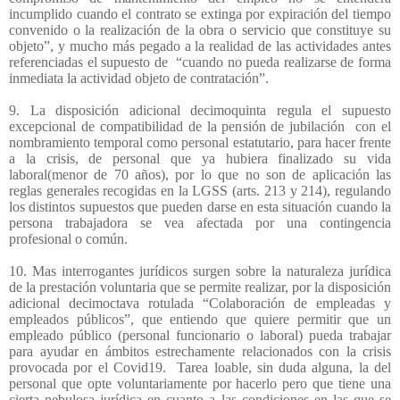
incumplido cuando el contrato se extinga por expiración del tiempo
convenido o la realización de la obra o servicio que constituye su
objeto”, y mucho más pegado a la realidad de las actividades antes
referenciadas el supuesto de
“cuando no pueda realizarse de forma
inmediata la actividad objeto de contratación”.
9. La disposición adicional decimoquinta regula el supuesto
excepcional de compatibilidad de la pensión de jubilación
con el
nombramiento temporal como personal estatutario, para hacer frente
a la crisis, de personal que ya hubiera finalizado su vida
laboral(menor de 70 años), por lo que no son de aplicación las
reglas generales recogidas en la LGSS (arts. 213 y 214), regulando
los distintos supuestos que pueden darse en esta situación cuando la
persona trabajadora se vea afectada por una contingencia
profesional o común.
10. Mas interrogantes jurídicos surgen sobre la naturaleza jurídica
de la prestación voluntaria que se permite realizar, por la disposición
adicional decimoctava rotulada “Colaboración de empleadas y
empleados públicos”, que entiendo que quiere permitir que un
empleado público (personal funcionario o laboral) pueda trabajar
para ayudar en ámbitos estrechamente relacionados con la crisis
provocada por el Covid19.
Tarea loable, sin duda alguna, la del
personal que opte voluntariamente por hacerlo pero que tiene una
cierta nebulosa jurídica en cuanto a las condiciones en las que se