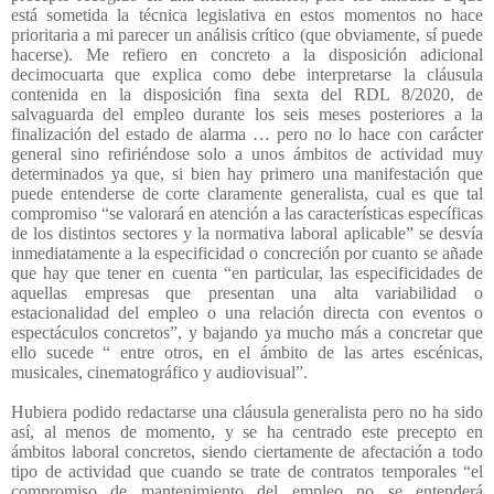
está sometida la técnica legislativa en estos momentos no hace
prioritaria a mi parecer un análisis crítico (que obviamente, sí puede
hacerse). Me refiero en concreto a la disposición adicional
decimocuarta que explica como debe interpretarse la cláusula
contenida en la disposición fina sexta del RDL 8/2020, de
salvaguarda del empleo durante los seis meses posteriores a la
finalización del estado de alarma … pero no lo hace con carácter
general sino refiriéndose solo a unos ámbitos de actividad muy
determinados ya que, si bien hay primero una manifestación que
puede entenderse de corte claramente generalista, cual es que tal
compromiso “se valorará en atención a las características específicas
de los distintos sectores y la normativa laboral aplicable” se desvía
inmediatamente a la especificidad o concreción por cuanto se añade
que hay que tener en cuenta “en particular, las especificidades de
aquellas empresas que presentan una alta variabilidad o
estacionalidad del empleo o una relación directa con eventos o
espectáculos concretos”, y bajando ya mucho más a concretar que
ello sucede “ entre otros, en el ámbito de las artes escénicas,
musicales, cinematográfico y audiovisual”.
Hubiera podido redactarse una cláusula generalista pero no ha sido
así, al menos de momento, y se ha centrado este precepto en
ámbitos laboral concretos, siendo ciertamente de afectación a todo
tipo de actividad que cuando se trate de contratos temporales “el
compromiso de mantenimiento del empleo no se entenderá