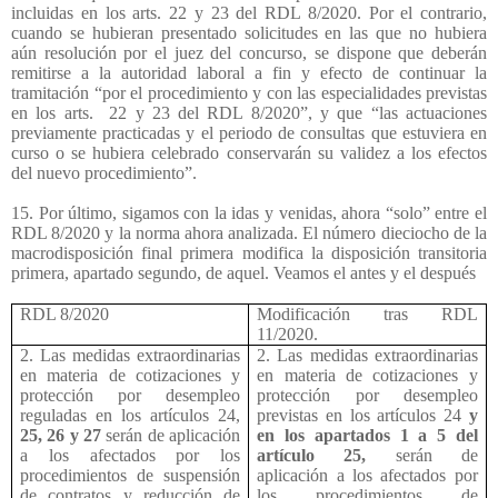
incluidas en los arts. 22 y 23 del RDL 8/2020. Por el contrario,
cuando se hubieran presentado solicitudes en las que no hubiera
aún resolución por el juez del concurso, se dispone que deberán
remitirse a la autoridad laboral a fin y efecto de continuar la
tramitación “por el procedimiento y con las especialidades previstas
en los arts.
22 y 23 del RDL 8/2020”, y que “las actuaciones
previamente practicadas y el periodo de consultas que estuviera en
curso o se hubiera celebrado conservarán su validez a los efectos
del nuevo procedimiento”.
15. Por último, sigamos con la idas y venidas, ahora “solo” entre el
RDL 8/2020 y la norma ahora analizada. El número dieciocho de la
macrodisposición final primera modifica la disposición transitoria
primera, apartado segundo, de aquel. Veamos el antes y el después
RDL 8/2020
Modificación tras RDL
11/2020.
2. Las medidas extraordinarias
2. Las medidas extraordinarias
en materia de cotizaciones y
en materia de cotizaciones y
protección por desempleo
protección por desempleo
reguladas en los artículos 24,
previstas en los artículos 24
y
25, 26 y 27
serán de aplicación
en los apartados 1 a 5 del
a los afectados por los
artículo 25,
serán de
procedimientos de suspensión
aplicación a los afectados por
de contratos y reducción de
los procedimientos de