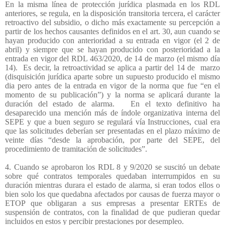
En la misma línea de protección jurídica plasmada en los RDL
anteriores, se regula, en la disposición transitoria tercera, el carácter
retroactivo del subsidio, o dicho más exactamente su percepción a
partir de los hechos causantes definidos en el art. 30, aun cuando se
hayan producido con anterioridad a su entrada en vigor (el 2 de
abril) y siempre que se hayan producido con posterioridad a la
entrada en vigor del RDL 463/2020, de 14 de marzo (el mismo día
14).
Es decir, la retroactividad se aplica a partir del 14 de
marzo
(disquisición jurídica aparte sobre un supuesto producido el mismo
dia pero antes de la entrada en vigor de la norma que fue “en el
momento de su publicación”) y la norma se aplicará durante la
duración del estado de alarma.
En el texto definitivo ha
desaparecido una mención más de índole organizativa interna del
SEPE y que a buen seguro se regulará vía Instrucciones, cual era
que las solicitudes deberían ser presentadas en el plazo máximo de
veinte días “desde la aprobación, por parte del SEPE, del
procedimiento de tramitación de solicitudes”.
4. Cuando se aprobaron los RDL 8 y 9/2020 se suscitó un debate
sobre qué contratos temporales quedaban interrumpidos en su
duración mientras durara el estado de alarma, si eran todos ellos o
bien solo los que quedabna afectados por causas de fuerza mayor o
ETOP que obligaran a sus empresas a presentar ERTEs de
suspensión de contratos, con la finalidad de que pudieran quedar
incluidos en estos y percibir prestaciones por desempleo.