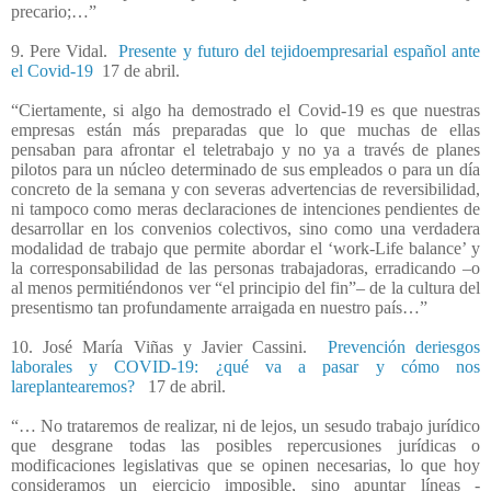
precario;…”
9. Pere Vidal.
Presente y futuro del tejidoempresarial español ante
el Covid-19
17 de abril.
“Ciertamente, si algo ha demostrado el Covid-19 es que nuestras
empresas están más preparadas que lo que muchas de ellas
pensaban para afrontar el teletrabajo y no ya a través de planes
pilotos para un núcleo determinado de sus empleados o para un día
concreto de la semana y con severas advertencias de reversibilidad,
ni tampoco como meras declaraciones de intenciones pendientes de
desarrollar en los convenios colectivos, sino como una verdadera
modalidad de trabajo que permite abordar el ‘work-Life balance’ y
la corresponsabilidad de las personas trabajadoras, erradicando –o
al menos permitiéndonos ver “el principio del fin”– de la cultura del
presentismo tan profundamente arraigada en nuestro país…”
10. José María Viñas y Javier Cassini.
Prevención deriesgos
laborales y COVID-19: ¿qué va a pasar y cómo nos
lareplantearemos?
17 de abril.
“… No trataremos de realizar, ni de lejos, un sesudo trabajo jurídico
que desgrane todas las posibles repercusiones jurídicas o
modificaciones legislativas que se opinen necesarias, lo que hoy
consideramos un ejercicio imposible, sino apuntar líneas -