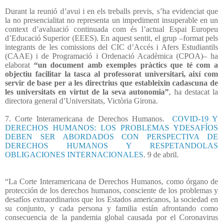
Durant la reunió d’avui i en els treballs previs, s’ha evidenciat que
la no presencialitat no representa un impediment insuperable en un
context d’avaluació continuada com és l’actual Espai Europeu
d’Educació Superior (EEES). En aquest sentit, el grup –format pels
integrants de les comissions del CIC d’Accés i Afers Estudiantils
(CAAE) i de Programació i Ordenació Acadèmica (CPOA)– ha
elaborat
“un document amb exemples pràctics que té com a
objectiu facilitar la tasca al professorat universitari, així com
servir de base per a les directrius que estableixin cadascuna de
les universitats en virtut de la seva autonomia”
, ha destacat la
directora general d’Universitats, Victòria Girona.
7. Corte Interamericana de Derechos Humanos.
COVID-19 Y
DERECHOS HUMANOS: LOS PROBLEMAS YDESAFÍOS
DEBEN SER ABORDADOS CON PERSPECTIVA DE
DERECHOS HUMANOS Y RESPETANDOLAS
OBLIGACIONES INTERNACIONALES
. 9 de abril.
“La Corte Interamericana de Derechos Humanos, como órgano de
protección de los derechos humanos, consciente de los problemas y
desafíos extraordinarios que los Estados americanos, la sociedad en
su conjunto, y cada persona y familia están afrontando como
consecuencia de la pandemia global causada por el Coronavirus