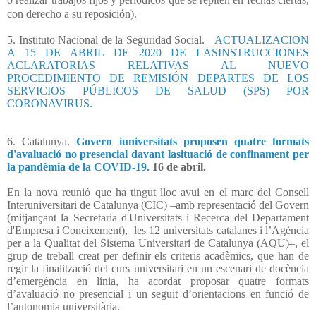
con derecho a su reposición).
5. Instituto Nacional de la Seguridad Social.
ACTUALIZACION
A 15 DE ABRIL DE 2020 DE LASINSTRUCCIONES
ACLARATORIAS RELATIVAS AL NUEVO
PROCEDIMIENTO DE REMISIÓN DEPARTES DE LOS
SERVICIOS PÚBLICOS DE SALUD (SPS) POR
CORONAVIRUS.
6. Catalunya.
Govern iuniversitats proposen quatre formats
d'avaluació no presencial davant lasituació de confinament per
la pandèmia de la COVID-19.
16 de abril.
En la nova reunió que ha tingut lloc avui en el marc del Consell
Interuniversitari de Catalunya (CIC) –amb representació del Govern
(mitjançant la Secretaria d'Universitats i Recerca del Departament
d'Empresa i Coneixement), les 12 universitats catalanes i l’Agència
per a la Qualitat del Sistema Universitari de Catalunya (AQU)–, el
grup de treball creat per definir els criteris acadèmics, que han de
regir la finalització del curs universitari en un escenari de docència
d’emergència en línia, ha acordat proposar quatre formats
d’avaluació no presencial i un seguit d’orientacions en funció de
l’autonomia universitària.