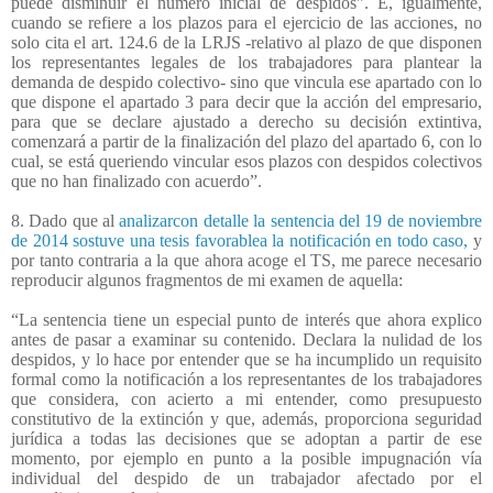
puede disminuir el número inicial de despidos". E, igualmente,
cuando se refiere a los plazos para el ejercicio de las acciones, no
solo cita el art. 124.6 de la LRJS -relativo al plazo de que disponen
los representantes legales de los trabajadores para plantear la
demanda de despido colectivo- sino que vincula ese apartado con lo
que dispone el apartado 3 para decir que la acción del empresario,
para que se declare ajustado a derecho su decisión extintiva,
comenzará a partir de la finalización del plazo del apartado 6, con lo
cual, se está queriendo vincular esos plazos con despidos colectivos
que no han finalizado con acuerdo”.
8. Dado que al
analizarcon detalle la sentencia del 19 de noviembre
de 2014 sostuve una tesis favorablea la notificación en todo caso,
y
por tanto contraria a la que ahora acoge el TS, me parece necesario
reproducir algunos fragmentos de mi examen de aquella:
“La sentencia tiene un especial punto de interés que ahora explico
antes de pasar a examinar su contenido. Declara la nulidad de los
despidos, y lo hace por entender que se ha incumplido un requisito
formal como la notificación a los representantes de los trabajadores
que considera, con acierto a mi entender, como presupuesto
constitutivo de la extinción y que, además, proporciona seguridad
jurídica a todas las decisiones que se adoptan a partir de ese
momento, por ejemplo en punto a la posible impugnación vía
individual del despido de un trabajador afectado por el