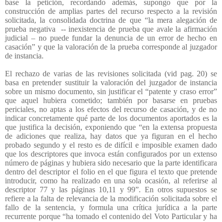
base la petición, recordando además, supongo que por la
construcción de amplias partes del recurso respecto a la revisión
solicitada, la consolidada doctrina de que “la mera alegación de
prueba negativa
-- inexistencia de prueba que avale la afirmación
judicial – no puede fundar la denuncia de un error de hecho en
casación” y que la valoración de la prueba corresponde al juzgador
de instancia.
El rechazo de varias de las revisiones solicitada (vid pag. 20) se
basa en pretender sustituir la valoración del juzgador de instancia
sobre un mismo documento, sin justificar el “patente y craso error”
que aquel hubiera cometido; también por basarse en pruebas
periciales, no aptas a los efectos del recurso de casación, y de no
indicar concretamente qué parte de los documentos aportados es la
que justifica la decisión, exponiendo que “en la extensa propuesta
de adiciones que realiza, hay datos que ya figuran en el hecho
probado segundo y el resto es de difícil e imposible examen dado
que los descriptores que invoca están configurados por un extenso
número de páginas y hubiera sido necesario que la parte identificara
dentro del descriptor el folio en el que figura el texto que pretende
introducir, como ha realizado en una sola ocasión, al referirse al
descriptor 77 y las páginas 10,11 y 99”. En otros supuestos se
refiere a la falta de relevancia de la modificación solicitada sobre el
fallo de la sentencia, y formula una crítica jurídica a la parte
recurrente porque “ha tomado el contenido del Voto Particular y ha