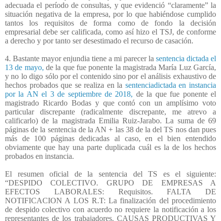
adecuada el período de consultas, y que evidenció “claramente” la
situación negativa de la empresa, por lo que habiéndose cumplido
tantos los requisitos de forma como de fondo la decisión
empresarial debe ser calificada, como así hizo el TSJ, de conforme
a derecho y por tanto ser desestimado el recurso de casación.
4. Bastante mayor enjundia tiene a mi parecer la
sentencia dictada el
13 de mayo,
de la que fue ponente la magistrada María Luz García,
y no lo digo sólo por el contenido sino por el análisis exhaustivo de
hechos probados que se realiza en la
sentenciadictada en instancia
por la AN el 3 de septiembre de 2018,
de la que fue ponente el
magistrado Ricardo Bodas y que contó con un amplísimo voto
particular discrepante (radicalmente discrepante, me atrevo a
calificarlo) de la magistrada Emilia Ruiz-Jarabo. La suma de 69
páginas de la sentencia de la AN + las 38 de la del TS nos dan pues
más de 100 páginas dedicadas al caso, en el bien entendido
obviamente que hay una parte duplicada cuál es la de los hechos
probados en instancia.
El resumen oficial de la sentencia del TS es el siguiente:
“DESPIDO COLECTIVO. GRUPO DE EMPRESAS A
EFECTOS LABORALES: Requisitos. FALTA DE
NOTIFICACION A LOS R.T: La finalización del procedimiento
de despido colectivo con acuerdo no requiere la notificación a los
representantes de los trabajadores. CAUSAS PRODUCTIVAS Y