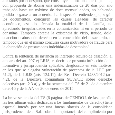
afectados por el despido, que constituyen la totalidad de la plantilla,
con propuesta de abonar una indemnización de 20 días por año
trabajado hasta un máximo de doce mensualidades, no habiendo
podido llegarse a un acuerdo. La Inspección entiende que, según
los documentos, concurren las causas alegadas, de carácter
económico, estando afectada la totalidad de la plantilla, no
apreciando irregularidades en la comunicación ni en el período de
consultas. Tampoco aprecia la existencia de vicio, fraude, dolo,
coacción o abuso de derecho en la conclusión del desacuerdo, ni
tampoco que en el mismo concurra causa motivadora de fraude para
la obtención de prestaciones indebidas de desempleo".
Contra la sentencia de instancia se interpuso recurso de casación, al
amparo del art. 207 e) LRJS, es decir por presunta infracción de la
normativa y jurisprudencia aplicable, desglosado en seis motivos,
en los que se alegaba vulneración de preceptos de la LET (art.
51.2), de la LRJS (arts. 124.11), del Real Decreto 1483/2012 (art.
4.2), de la Directiva comunitaria 98/59/CE sobre despidos
colectivos (art. 2.3 a) y de las sentencia del TS de 21 de diciembre
de 2016 y de la AN de 26 de enero de 2015.
La breve sentencia del TS (6 páginas de CENDOJ, de las que sólo
las tres últimas están dedicadas a los fundamentos de derecho) tiene
especial interés por ser una buena síntesis de la consolidada
jurisprudencia de la Sala sobre la importancia del cumplimiento por