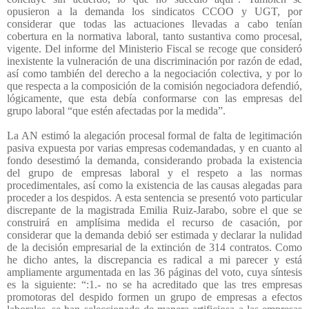
opusieron a la demanda los sindicatos CCOO y UGT, por
considerar que todas las actuaciones llevadas a cabo tenían
cobertura en la normativa laboral, tanto sustantiva como procesal,
vigente. Del informe del Ministerio Fiscal se recoge que consideró
inexistente la vulneración de una discriminación por razón de edad,
así como también del derecho a la negociación colectiva, y por lo
que respecta a la composición de la comisión negociadora defendió,
lógicamente, que esta debía conformarse con las empresas del
grupo laboral “que estén afectadas por la medida”.
La AN estimó la alegación procesal formal de falta de legitimación
pasiva expuesta por varias empresas codemandadas, y en cuanto al
fondo desestimó la demanda, considerando probada la existencia
del grupo de empresas laboral y el respeto a las normas
procedimentales, así como la existencia de las causas alegadas para
proceder a los despidos. A esta sentencia se presentó voto particular
discrepante de la magistrada Emilia Ruiz-Jarabo, sobre el que se
construirá en amplísima medida el recurso de casación, por
considerar que la demanda debió ser estimada y declarar la nulidad
de la decisión empresarial de la extinción de 314 contratos. Como
he dicho antes, la discrepancia es radical a mi parecer y está
ampliamente argumentada en las 36 páginas del voto, cuya síntesis
es la siguiente: “:1.- no se ha acreditado que las tres empresas
promotoras del despido formen un grupo de empresas a efectos