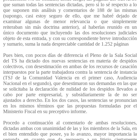
que suman todas las sentencias dictadas, pero sí lo sé respecto a lo
que suponen mis análisis y comentarios de 188 de las mismas
(supongo, casi estoy seguro de ello, que me habré dejado de
examinar algunas de menor relevancia o que simplemente
reiteraban sin más doctrina anterior), al haberlas reunido en un
único documento que incluyendo las dos resoluciones judiciales
objeto de esta entrada, y con su correspondiente breve introducción
y sumario, suma la nada despreciable cantidad de 1.252 páginas
Pues bien, con pocos días de diferencia el Pleno de la Sala Social
del TS ha dictado dos nuevas sentencias en materia de despidos
colectivos, con desestimación en ambas de los recursos de casación
interpuestos por la parte trabajadora contra la sentencia de instancia
(TSJ de la Comunidad Valencia en el primer caso, Audiencia
Nacional en el segundo), que desestimaron sus demandas en las que
se solicitaba la declaración de nulidad de los despidos llevados a
cabo por parte empresarial, y subsidiariamente la de no ser
ajustados a derecho. En los dos casos, las sentencias se pronuncian
en los mismos términos que las propuestas formuladas por el
Ministerio Fiscal en su preceptivo informe.
Procedo a continuación al comentario de ambas resoluciones,
dictadas ambas con unanimidad de las y los miembros de la Sala, en
el bien entendido que posee, ya lo avanzo, mayor importancia la
segunda, en cuanto que da respuesta a un litigio ciertamente