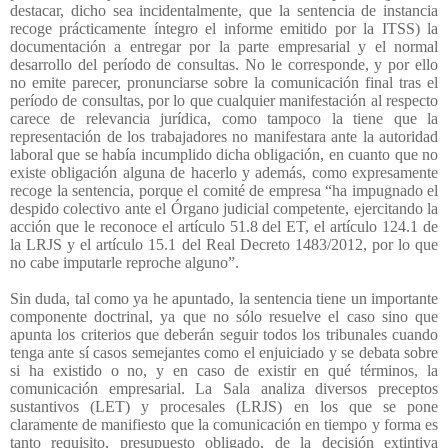
destacar, dicho sea incidentalmente, que la sentencia de instancia
recoge prácticamente íntegro el informe emitido por la ITSS) la
documentación a entregar por la parte empresarial y el normal
desarrollo del período de consultas. No le corresponde, y por ello
no emite parecer, pronunciarse sobre la comunicación final tras el
período de consultas, por lo que cualquier manifestación al respecto
carece de relevancia jurídica, como tampoco la tiene que la
representación de los trabajadores no manifestara ante la autoridad
laboral que se había incumplido dicha obligación, en cuanto que no
existe obligación alguna de hacerlo y además, como expresamente
recoge la sentencia, porque el comité de empresa “ha impugnado el
despido colectivo ante el Órgano judicial competente, ejercitando la
acción que le reconoce el artículo 51.8 del ET, el artículo 124.1 de
la LRJS y el artículo 15.1 del Real Decreto 1483/2012, por lo que
no cabe imputarle reproche alguno”.
Sin duda, tal como ya he apuntado, la sentencia tiene un importante
componente doctrinal, ya que no sólo resuelve el caso sino que
apunta los criterios que deberán seguir todos los tribunales cuando
tenga ante sí casos semejantes como el enjuiciado y se debata sobre
si ha existido o no, y en caso de existir en qué términos, la
comunicación empresarial. La Sala analiza diversos preceptos
sustantivos (LET) y procesales (LRJS) en los que se pone
claramente de manifiesto que la comunicación en tiempo y forma es
tanto requisito, presupuesto obligado, de la decisión extintiva