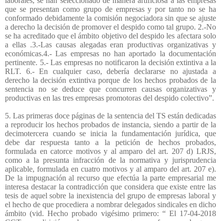
laborales, se han seleccionado de manera artificiosa a las empresas
que se presentan como grupo de empresas y por tanto no se ha
conformado debidamente la comisión negociadora sin que se ajuste
a derecho la decisión de promover el despido como tal grupo. 2.-No
se ha acreditado que el ámbito objetivo del despido les afectara solo
a ellas .3.-Las causas alegadas eran productivas organizativas y
económicas.4.- Las empresas no han aportado la documentación
pertinente. 5.- Las empresas no notificaron la decisión extintiva a la
RLT. 6.- En cualquier caso, debería declararse no ajustada a
derecho la decisión extintiva porque de los hechos probados de la
sentencia no se deduce que concurren causas organizativas y
productivas en las tres empresas promotoras del despido colectivo”.
5. Las primeras doce páginas de la sentencia del TS están dedicadas
a reproducir los hechos probados de instancia, siendo a partir de la
decimotercera cuando se inicia la fundamentación jurídica, que
debe dar respuesta tanto a la petición de hechos probados,
formulada en catorce motivos y al amparo del art. 207 d) LRJS,
como a la presunta infracción de la normativa y jurisprudencia
aplicable, formulada en cuatro motivos y al amparo del art. 207 e).
De la impugnación al recurso que efectúa la parte empresarial me
interesa destacar la contradicción que considera que existe entre las
tesis de aquel sobre la inexistencia del grupo de empresas laboral y
el hecho de que procediera a nombrar delegados sindicales en dicho
ámbito (vid. Hecho probado vigésimo primero: “ El 17-04-2018