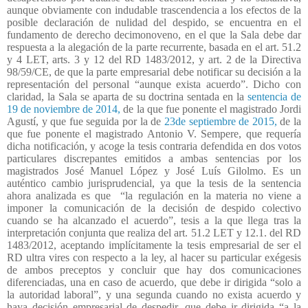
aunque obviamente con indudable trascendencia a los efectos de la
posible declaración de nulidad del despido, se encuentra en el
fundamento de derecho decimonoveno, en el que la Sala debe dar
respuesta a la alegación de la parte recurrente, basada en el art. 51.2
y 4 LET, arts. 3 y 12 del RD 1483/2012, y art. 2 de la Directiva
98/59/CE, de que la parte empresarial debe notificar su decisión a la
representación del personal “aunque exista acuerdo”. Dicho con
claridad, la Sala se aparta de su doctrina sentada en la
sentencia de
19 de noviembre de 2014,
de la que fue ponente el magistrado Jordi
Agustí, y que fue seguida por la de
23de septiembre de 2015,
de la
que fue ponente el magistrado Antonio V. Sempere, que requería
dicha notificación, y acoge la tesis contraria defendida en dos votos
particulares discrepantes emitidos a ambas sentencias por los
magistrados José Manuel López y José Luís Gilolmo. Es un
auténtico cambio jurisprudencial, ya que la tesis de la sentencia
ahora analizada es que
“la regulación en la materia no viene a
imponer la comunicación de la decisión de despido colectivo
cuando se ha alcanzado el acuerdo”, tesis a la que llega tras la
interpretación conjunta que realiza del art. 51.2 LET y 12.1. del RD
1483/2012, aceptando implícitamente la tesis empresarial de ser el
RD ultra vires con respecto a la ley, al hacer su particular exégesis
de ambos preceptos y concluir que hay dos comunicaciones
diferenciadas, una en caso de acuerdo, que debe ir dirigida “solo a
la autoridad laboral”, y una segunda cuando no exista acuerdo y
haya decisión empresarial de despedir, que debe ir dirigida “a la