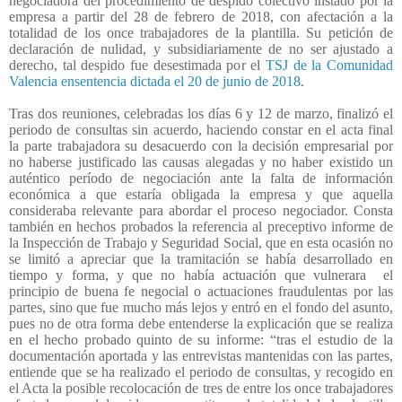
negociadora del procedimiento de despido colectivo instado por la
empresa a partir del 28 de febrero de 2018, con afectación a la
totalidad de los once trabajadores de la plantilla. Su petición de
declaración de nulidad, y subsidiariamente de no ser ajustado a
derecho, tal despido fue desestimada por el
TSJ de la Comunidad
Valencia ensentencia dictada el 20 de junio de 2018
.
Tras dos reuniones, celebradas los días 6 y 12 de marzo, finalizó el
periodo de consultas sin acuerdo, haciendo constar en el acta final
la parte trabajadora su desacuerdo con la decisión empresarial por
no haberse justificado las causas alegadas y no haber existido un
auténtico período de negociación ante la falta de información
económica a que estaría obligada la empresa y que aquella
consideraba relevante para abordar el proceso negociador. Consta
también en hechos probados la referencia al preceptivo informe de
la Inspección de Trabajo y Seguridad Social, que en esta ocasión no
se limitó a apreciar que la tramitación se había desarrollado en
tiempo y forma, y que no había actuación que vulnerara
el
principio de buena fe negocial o actuaciones fraudulentas por las
partes, sino que fue mucho más lejos y entró en el fondo del asunto,
pues no de otra forma debe entenderse la explicación que se realiza
en el hecho probado quinto de su informe: “tras el estudio de la
documentación aportada y las entrevistas mantenidas con las partes,
entiende que se ha realizado el periodo de consultas, y recogido en
el Acta la posible recolocación de tres de entre los once trabajadores