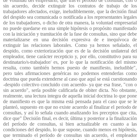
de voluntad del empresario, que tras el período de consultas, con o
sin acuerdo, decide extinguir los contratos de trabajo de los
trabajadores afectados, exige, ineludiblemente, que la decisión final
del despido sea comunicada o notificada a los representantes legales
de los trabajadores, o dicho de otra manera, la voluntad empresarial
no puede quedarse en una simple hipótesis o propósito manifestado
con la iniciación y tramitación de la fase de consultas, sino que debe
materializarse en una decisión expresiva de e inequívoca de
extinguir las relaciones laborales. Como ya hemos señalado, el
despido, como exteriorización que es de la decisión unilateral del
empleador, tiene carácter recepticio y, por ello, constitutivo para su
destinatario/s-trabajador/ es, por lo que la notificación del mismo
resulta, como también hemos puesto de manifiesto, ineludible",
pero tales afirmaciones genéricas no podemos entenderlas como
doctrina que pueda extenderse al caso que aquí se está cuestionando
-despido colectivo concluido con acuerdo- ya que esa frase, "con o
sin acuerdo", sería posible calificarla de obiter dicta. No obstante,
realmente, una lectura integra de aquella inicial doctrina lo que pone
de manifiesto es que la misma está pensada para el caso que se le
planteó, supuesto en que no existe acuerdo al finalizar el periodo de
consultas, y así lo señala cuando analizando los preceptos que cita,
dice que" Decisión final, es decir, última y posterior a la finalización
del período de consultas, si bien actualizable en cuanto a las
condiciones del despido, lo que supone, cuando menos en hipótesis,
que terminado el período de consultas sin acuerdo, el empleador