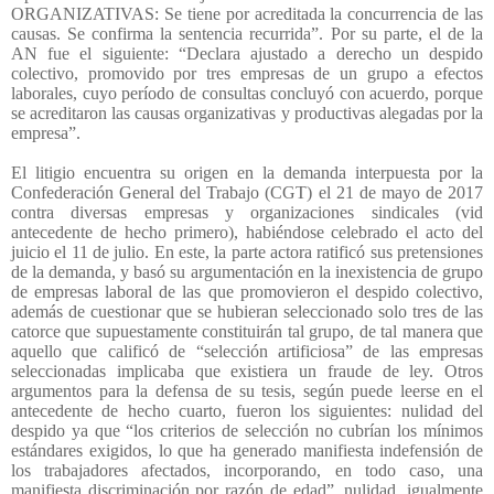
ORGANIZATIVAS: Se tiene por acreditada la concurrencia de las
causas. Se confirma la sentencia recurrida”. Por su parte, el de la
AN fue el siguiente: “Declara ajustado a derecho un despido
colectivo, promovido por tres empresas de un grupo a efectos
laborales, cuyo período de consultas concluyó con acuerdo, porque
se acreditaron las causas organizativas y productivas alegadas por la
empresa”.
El litigio encuentra su origen en la demanda interpuesta por la
Confederación General del Trabajo (CGT) el 21 de mayo de 2017
contra diversas empresas y organizaciones sindicales (vid
antecedente de hecho primero), habiéndose celebrado el acto del
juicio el 11 de julio. En este, la parte actora ratificó sus pretensiones
de la demanda, y basó su argumentación en la inexistencia de grupo
de empresas laboral de las que promovieron el despido colectivo,
además de cuestionar que se hubieran seleccionado solo tres de las
catorce que supuestamente constituirán tal grupo, de tal manera que
aquello que calificó de “selección artificiosa” de las empresas
seleccionadas implicaba que existiera un fraude de ley. Otros
argumentos para la defensa de su tesis, según puede leerse en el
antecedente de hecho cuarto, fueron los siguientes: nulidad del
despido ya que “los criterios de selección no cubrían los mínimos
estándares exigidos, lo que ha generado manifiesta indefensión de
los trabajadores afectados, incorporando, en todo caso, una
manifiesta discriminación por razón de edad”, nulidad, igualmente