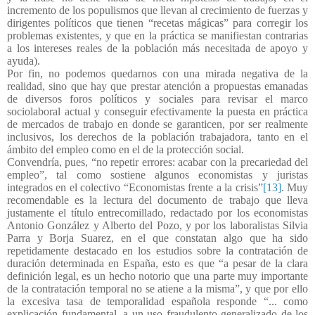
incremento de los populismos que llevan al crecimiento de fuerzas y
dirigentes políticos que tienen “recetas mágicas” para corregir los
problemas existentes, y que en la práctica se manifiestan contrarias
a los intereses reales de la población más necesitada de apoyo y
ayuda).
Por fin, no podemos quedarnos con una mirada negativa de la
realidad, sino que hay que prestar atención a propuestas emanadas
de diversos foros políticos y sociales para revisar el marco
sociolaboral actual y conseguir efectivamente la puesta en práctica
de mercados de trabajo en donde se garanticen, por ser realmente
inclusivos, los derechos de la población trabajadora, tanto en el
ámbito del empleo como en el de la protección social.
Convendría, pues, “no repetir errores: acabar con la precariedad del
empleo”, tal como sostiene algunos economistas y juristas
integrados en el colectivo “Economistas frente a la crisis”
[13]
. Muy
recomendable es la lectura del documento de trabajo que lleva
justamente el título entrecomillado, redactado por los economistas
Antonio González y Alberto del Pozo, y por los laboralistas Silvia
Parra y Borja Suarez, en el que constatan algo que ha sido
repetidamente destacado en los estudios sobre la contratación de
duración determinada en España, esto es que “a pesar de la clara
definición legal, es un hecho notorio que una parte muy importante
de la contratación temporal no se atiene a la misma”, y que por ello
la excesiva tasa de temporalidad española responde “... como
explicación fundamental, a un uso fraudulento generalizado de los