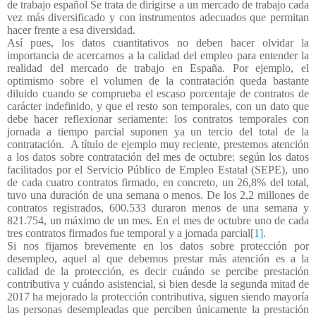
de trabajo español Se trata de dirigirse a un mercado de trabajo cada
vez más diversificado y con instrumentos adecuados que permitan
hacer frente a esa diversidad.
Así pues, los datos cuantitativos no deben hacer olvidar la
importancia de acercarnos a la calidad del empleo para entender la
realidad del mercado de trabajo en España. Por ejemplo,
e
l
optimismo sobre el volumen de la contratación queda bastante
diluido cuando se comprueba el escaso porcentaje de contratos de
carácter indefinido, y que el resto son temporales, con un dato que
debe hacer reflexionar seriamente: los contratos temporales con
jornada a tiempo parcial suponen ya un tercio del total de la
contratación.
A título de ejemplo muy reciente, prestemos atención
a los datos sobre contratación del mes de octubre: según los datos
facilitados por el Servicio Público de Empleo Estatal (SEPE), uno
de cada cuatro contratos firmado, en concreto, un 26,8% del total,
tuvo una duración de una semana o menos. De los 2,2 millones de
contratos registrados, 600.533 duraron menos de una semana y
821.754, un máximo de un mes. En el mes de octubre uno de cada
tres contratos firmados fue temporal y a jornada parcial
[1]
.
Si nos fijamos brevemente en los datos sobre protección por
desempleo, aquel al que debemos prestar más atención es a la
calidad de la protección, es decir cuándo se percibe prestación
contributiva y cuándo asistencial, si bien desde la segunda mitad de
2017 ha mejorado la protección contributiva, siguen siendo mayoría
las personas desempleadas que perciben únicamente la prestación