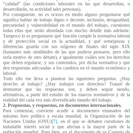
“calidad” (las condiciones laborales en las que desarrollan, o
desarrollarán, su actividad tales personas).
Por consiguiente, no es ocioso en modo alguno preguntarse qué
significa hablar de trabajo digno o decente, inclusión, desigualdad,
precariedad y vulnerabilidad en el mundo del trabajo, cuestiones
todas ellas que serán abordada con mucho detalle más adelante.
Tampoco lo es preguntarse qué función cumple la normativa laboral
y de protección social en la actualidad, y qué semejanzas y
diferencias guarda con sus orígenes de finales del siglo XIX
(bastantes más similitudes de las que pudiera pensarse, pero ello
sería motivo de otro debate), e igualmente cuáles son los derechos
que deben regularse, y sus contenidos, por dicha normativa y que
den respuestas adecuadas a los cambios en el mundo económico y
laboral.
Todo ello me lleva a plantear las siguientes preguntas. ¿Hay
derecho al trabajo? ¿Hay trabajos con derechos? Trataré de
demostrar que las respuestas son, y deben seguir siendo,
afirmativas, a partir del estudio de los marcos normativos y de la
realidad del cada vez más diversificado mundo del trabajo.
2. Propuestas, y respuestas, en documentos internacionales.
Para comenzar, conviene acudir a documentos emanados del
máximo foro político a escala mundial, la Organización de las
Naciones Unidas (ONU)
[7]
, en el que se debaten cuestiones de
indudable interés social y que afectan a la mayor parte de la
población mundial. Pues bien, en el documento de su Consejo de