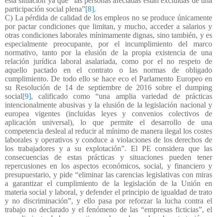
esta situación ya que “las personas afectadas están excluidas de una
participación social plena”
[8]
.
C) La pérdida de calidad de los empleos no se produce únicamente
por pactar condiciones que limitan, y mucho, acceder a salarios y
otras condiciones laborales mínimamente dignas, sino también, y es
especialmente preocupante, por el incumplimiento del marco
normativo, tanto por la elusión de la propia existencia de una
relación jurídica laboral asalariada, como por el no respeto de
aquello pactado en el contrato o las normas de obligado
cumplimiento. De todo ello se hace eco el Parlamento Europeo en
su Resolución de 14 de septiembre de 2016 sobre el dumping
social
[9]
, calificado como “una amplia variedad de prácticas
intencionalmente abusivas y la elusión de la legislación nacional y
europea vigentes (incluidas leyes y convenios colectivos de
aplicación universal), lo que permite el desarrollo de una
competencia desleal al reducir al mínimo de manera ilegal los costes
laborales y operativos y conduce a violaciones de los derechos de
los trabajadores y a su explotación”. El PE considera que las
consecuencias de estas prácticas y situaciones pueden tener
repercusiones en los aspectos económicos, social, y financiero y
presupuestario, y pide “eliminar las carencias legislativas con miras
a garantizar el cumplimiento de la legislación de la Unión en
materia social y laboral, y defender el principio de igualdad de trato
y no discriminación”, y ello pasa por reforzar la lucha contra el
trabajo no declarado y el fenómeno de las “empresas ficticias”, el