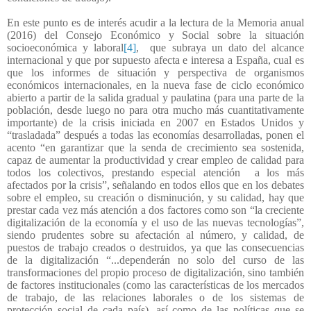
En este punto es de interés acudir a la lectura de la Memoria anual
(2016) del Consejo Económico y Social sobre la situación
socioeconómica y laboral
[4]
,
que subraya un dato del alcance
internacional y que por supuesto afecta e interesa a España, cual es
que los informes de situación y perspectiva de organismos
económicos internacionales, en la nueva fase de ciclo económico
abierto a partir de la salida gradual y paulatina (para una parte de la
población, desde luego no para otra mucho más cuantitativamente
importante) de la crisis iniciada en 2007 en Estados Unidos y
“trasladada” después a todas las economías desarrolladas, ponen el
acento “en garantizar que la senda de crecimiento sea sostenida,
capaz de aumentar la productividad y crear empleo de calidad para
todos los colectivos, prestando especial atención a los más
afectados por la crisis”, señalando en todos ellos que en los debates
sobre el empleo, su creación o disminución, y su calidad, hay que
prestar cada vez más atención a dos factores como son “la creciente
digitalización de la economía y el uso de las nuevas tecnologías”,
siendo prudentes sobre su afectación al número, y calidad, de
puestos de trabajo creados o destruidos, ya que las consecuencias
de la digitalización “...dependerán no solo del curso de las
transformaciones del propio proceso de digitalización, sino también
de factores institucionales (como las características de los mercados
de trabajo, de las relaciones laborales o de los sistemas de
protección social de cada país), así como de las políticas que se