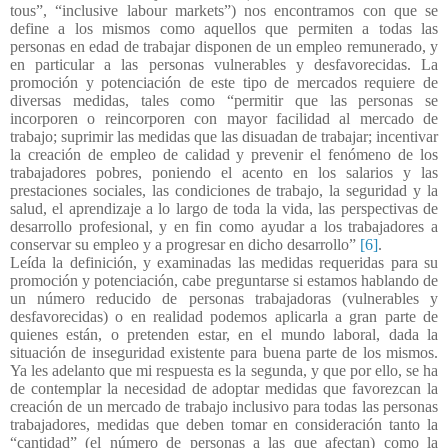
tous”, “inclusive labour markets”) nos encontramos con que se
define a los mismos como aquellos que permiten a todas las
personas en edad de trabajar disponen de un empleo remunerado, y
en particular a las personas vulnerables y desfavorecidas. La
promoción y potenciación de este tipo de mercados requiere de
diversas medidas, tales como “permitir que las personas se
incorporen o reincorporen con mayor facilidad al mercado de
trabajo; suprimir las medidas que las disuadan de trabajar; incentivar
la creación de empleo de calidad y prevenir el fenómeno de los
trabajadores pobres, poniendo el acento en los salarios y las
prestaciones sociales, las condiciones de trabajo, la seguridad y la
salud, el aprendizaje a lo largo de toda la vida, las perspectivas de
desarrollo profesional, y en fin como ayudar a los trabajadores a
conservar su empleo y a progresar en dicho desarrollo”
[6]
.
Leída la definición, y examinadas las medidas requeridas para su
promoción y potenciación, cabe preguntarse si estamos hablando de
un número reducido de personas trabajadoras (vulnerables y
desfavorecidas) o en realidad podemos aplicarla a gran parte de
quienes están, o pretenden estar, en el mundo laboral, dada la
situación de inseguridad existente para buena parte de los mismos.
Ya les adelanto que mi respuesta es la segunda, y que por ello, se ha
de contemplar la necesidad de adoptar medidas que favorezcan la
creación de un mercado de trabajo inclusivo para todas las personas
trabajadores, medidas que deben tomar en consideración tanto la
“cantidad” (el número de personas a las que afectan) como la