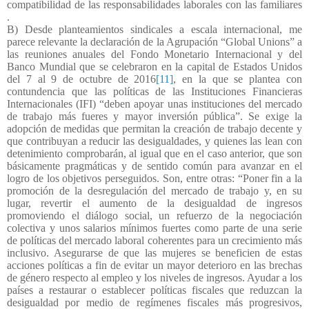
compatibilidad de las responsabilidades laborales con las familiares
.
B) Desde planteamientos sindicales a escala internacional, me
parece relevante la declaración de la Agrupación “Global Unions” a
las reuniones anuales del Fondo Monetario Internacional y del
Banco Mundial que se celebraron en la capital de Estados Unidos
del 7 al 9 de octubre de 2016
[11]
, en la que se plantea con
contundencia que las políticas de las Instituciones Financieras
Internacionales (IFI) “deben apoyar unas instituciones del mercado
de trabajo más fueres y mayor inversión pública”. Se exige la
adopción de medidas que permitan la creación de trabajo decente y
que contribuyan a reducir las desigualdades, y quienes las lean con
detenimiento comprobarán, al igual que en el caso anterior, que son
básicamente pragmáticas y de sentido común para avanzar en el
logro de los objetivos perseguidos. Son, entre otras: “Poner fin a la
promoción de la desregulación del mercado de trabajo y, en su
lugar, revertir el aumento de la desigualdad de ingresos
promoviendo el diálogo social, un refuerzo de la negociación
colectiva y unos salarios mínimos fuertes como parte de una serie
de políticas del mercado laboral coherentes para un crecimiento más
inclusivo. Asegurarse de que las mujeres se beneficien de estas
acciones políticas a fin de evitar un mayor deterioro en las brechas
de género respecto al empleo y los niveles de ingresos. Ayudar a los
países a restaurar o establecer políticas fiscales que reduzcan la
desigualdad por medio de regímenes fiscales más progresivos,