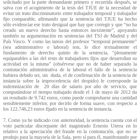
solicitado por la parte demandante primero y recurrida después, se
salva con el acogimiento de la tesis del TJUE de la necesidad de
evitar un trato discriminatorio entre trabajador temporal y trabajador
fijo comparable, afirmando que la sentencia del TJUE ha hecho
sólo evidenciar ese trato desigual que hay que corregir y que “no ha
creado un nuevo derecho hasta entonces inexistente”, apoyando
también su argumentación en sentencias del TSJ de Madrid y del
País Vasco. Y como las tareas del profesor “temporal permanente”
(sea administrativo o laboral) son, lo dice textualmente el
fundamento de derecho quinto de la sentencia, “plenamente
equiparables a las del resto de trabajadores fijos que desarrollan su
actividad en la misma” (obsérvese que no de haber separado la
contratación administrativa de la laboral el fallo de la sentencia
hubiera debido ser, sin
duda, el de confirmación de la sentencia de
instancia sobre la improcedencia del despido) le corresponde la
indemnización de
20 días de salario por año de servicio, que
computándose el tiempo trabajado desde el 1 de mayo de 2012 da
un resultado de 9.742 euros, como puede comprobarse una cantidad
sensiblemente inferior, por decirlo de forma suave, con respecto a
los 122.746,23 euros fijado en la sentencia de instancia.
7. Como ya he indicado con anterioridad, la sentencia cuenta con el
voto particular discrepante del magistrado Ernesto Utrera en lo
relativo a la apreciación del fraude en la contratación, que no se
produjo para la mayoría de la Sala, pero sí para él, manifestando por