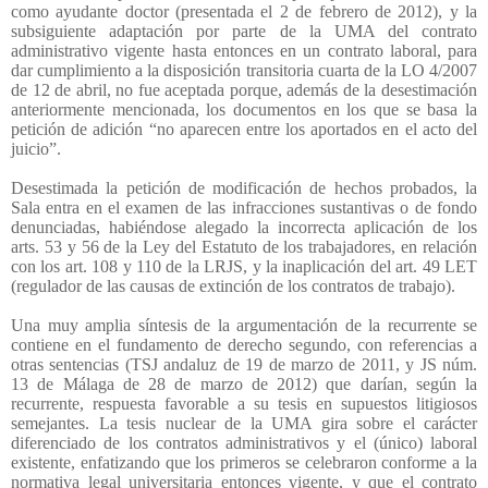
como ayudante doctor (presentada el 2 de febrero de 2012), y la
subsiguiente adaptación por parte de la UMA del contrato
administrativo vigente hasta entonces en un contrato laboral, para
dar cumplimiento a la disposición transitoria cuarta de la LO 4/2007
de 12 de abril, no fue aceptada porque, además de la desestimación
anteriormente mencionada, los documentos en los que se basa la
petición de adición “no aparecen entre los aportados en el acto del
juicio”.
Desestimada la petición de modificación de hechos probados, la
Sala entra en el examen de las infracciones sustantivas o de fondo
denunciadas, habiéndose alegado la incorrecta aplicación de los
arts. 53 y 56 de la Ley del Estatuto de los trabajadores, en relación
con los art. 108 y 110 de la LRJS, y la inaplicación del art. 49 LET
(regulador de las causas de extinción de los contratos de trabajo).
Una muy amplia síntesis de la argumentación de la recurrente se
contiene en el fundamento de derecho segundo, con referencias a
otras sentencias (TSJ andaluz de 19 de marzo de 2011, y JS núm.
13 de Málaga de 28 de marzo de 2012) que darían, según la
recurrente, respuesta favorable a su tesis en supuestos litigiosos
semejantes. La tesis nuclear de la UMA gira sobre el carácter
diferenciado de los contratos administrativos y el (único) laboral
existente, enfatizando que los primeros se celebraron conforme a la
normativa legal universitaria entonces vigente, y que el contrato