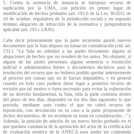
5. Contra la sentencia de instancia se interpuso recurso de
suplicación por la UMA, con petición en primer lugar de
modificación de hechos probados (art. 193 b de la Ley 36/2011 de
10 de octubre, reguladora de la jurisdicción social) y en segundo
término alegación de infracción de la normativa y jurisprudencia
aplicable (art. 193 c LRJS).
Cabe decir primeramente que la parte recurrente aportó nuevos
documentos que la Sala dispuso no tomar en consideración (vid. art.
233.1 “La Sala no admitirá a las partes documento alguno ni
alegaciones de hechos que no resulten de los autos. No obstante, si
alguna de las partes presentara alguna sentencia o resolución
judicial o administrativa firmes o documentos decisivos para la
resolución del recurso que no hubiera podido aportar anteriormente
al proceso por causas que no le fueran imputables, y en general
cuando en todo caso pudiera darse lugar a posterior recurso de
revisión por tal motivo o fuera necesario para evitar la vulneración
de un derecho fundamental, la Sala, oída la parte contraria dentro
del plazo de tres días, dispondrá en los dos días siguientes lo que
proceda, mediante auto contra el que no cabrá recurso de
reposición, con devolución en su caso a la parte proponente de
dichos documentos, de no acordarse su toma en consideración…”).
Además, la petición de adición de un nuevo hecho probado en el
que quedara constancia de la aportación del actor de la certificación
de evaluación positiva de la ANECA para poder ser contratado