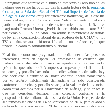
La pregunta que formulo en el título de este texto es solo uno de los
titulares que se me ha ocurrido tras la atenta lectura de la
sentencia
dictada por la Sala de loSocial del Tribunal Superior de Justicia de
Málaga el 1 de marzo
(muy recientemente notificada), de la que fue
ponente el magistrado Francisco Javier Vela, que cuenta con el voto
particular discrepante de uno de los tres miembros de la Sala, el
magistrado Ernesto Utrera. ¿Podría haber habido otro u otros? Sí,
por ejemplo, “El TSJ de Andalucía afirma la inexistencia de fraude
de ley en la contratación laboral de un profesor de la UMA”, o “El
TSJ andaluz separa la historia laboral de un profesor según que
tuviera un contrato administrativo o laboral”.
Y al final, como me preguntarían inmediatamente las personas
interesadas, muy en especial el profesorado universitario que
pudiera verse afectado por casos semejantes al ahora analizado,
¿cómo ha quedado todo? Aunque sea empezar por el final de la
sentencia, y por ello haciendo un spoiler voluntario del fallo, hay
que decir que la extinción del único contrato laboral formalizado
por el profesor inicialmente demandante ha sido considerada
conforme a derecho, y por ello se acepta la validez de la extinción
contractual decidida por la Universidad de Málaga, y se aplica la
que se considera decisión más correcta, conforme a la
jurisprudencia del Tribunal de Justicia de la Unión Europea desde
sus famosas sentencias de 14 de septiembre de 2016, para el abono
de la indemnización, es decir 20 día de salario/año pero calculados