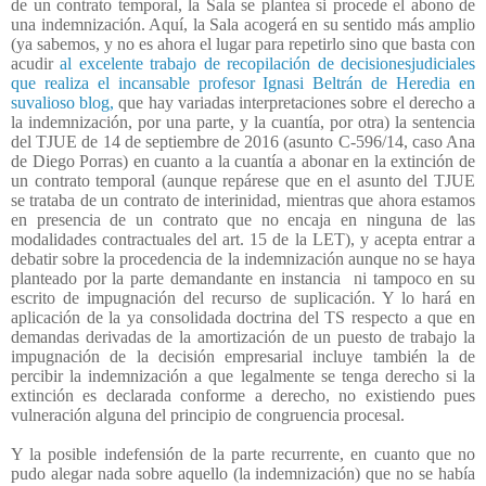
de un contrato temporal, la Sala se plantea si procede el abono de
una indemnización. Aquí, la Sala acogerá en su sentido más amplio
(ya sabemos, y no es ahora el lugar para repetirlo sino que basta con
acudir
al excelente trabajo de recopilación de decisionesjudiciales
que realiza el incansable profesor Ignasi Beltrán de Heredia en
suvalioso blog,
que hay variadas interpretaciones sobre el derecho a
la indemnización, por una parte, y la cuantía, por otra) la sentencia
del TJUE de 14 de septiembre de 2016 (asunto C-596/14, caso Ana
de Diego Porras) en cuanto a la cuantía a abonar en la extinción de
un contrato temporal (aunque repárese que en el asunto del TJUE
se trataba de un contrato de interinidad, mientras que ahora estamos
en presencia de un contrato que no encaja en ninguna de las
modalidades contractuales del art. 15 de la LET), y acepta entrar a
debatir sobre la procedencia de la indemnización aunque no se haya
planteado por la parte demandante en instancia
ni tampoco en su
escrito de impugnación del recurso de suplicación. Y lo hará en
aplicación de la ya consolidada doctrina del TS respecto a que en
demandas derivadas de la amortización de un puesto de trabajo la
impugnación de la decisión empresarial incluye también la de
percibir la indemnización a que legalmente se tenga derecho si la
extinción es declarada conforme a derecho, no existiendo pues
vulneración alguna del principio de congruencia procesal.
Y la posible indefensión de la parte recurrente, en cuanto que no
pudo alegar nada sobre aquello (la indemnización) que no se había