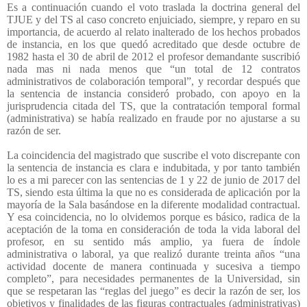
Es a continuación cuando el voto traslada la doctrina general del
TJUE y del TS al caso concreto enjuiciado, siempre, y reparo en su
importancia, de acuerdo al relato inalterado de los hechos probados
de instancia, en los que quedó acreditado que desde octubre de
1982 hasta el 30 de abril de 2012 el profesor demandante suscribió
nada mas ni nada menos que “un total de 12 contratos
administrativos de colaboración temporal”, y recordar después que
la sentencia de instancia consideró probado, con apoyo en la
jurisprudencia citada del TS, que la contratación temporal formal
(administrativa) se había realizado en fraude por no ajustarse a su
razón de ser.
La coincidencia del magistrado que suscribe el voto discrepante con
la sentencia de instancia es clara e indubitada, y por tanto también
lo es a mi parecer con las sentencias de 1 y 22 de junio de 2017 del
TS, siendo esta última la que no es considerada de aplicación por la
mayoría de la Sala basándose en la diferente modalidad contractual.
Y esa coincidencia, no lo olvidemos porque es básico, radica de la
aceptación de la toma en consideración de toda la vida laboral del
profesor, en su sentido más amplio, ya fuera de índole
administrativa o laboral, ya que realizó durante treinta años “una
actividad docente de manera continuada y sucesiva a tiempo
completo”, para necesidades permanentes de la Universidad, sin
que se respetaran las “reglas del juego” es decir la razón de ser, los
objetivos y finalidades de las figuras contractuales (administrativas)