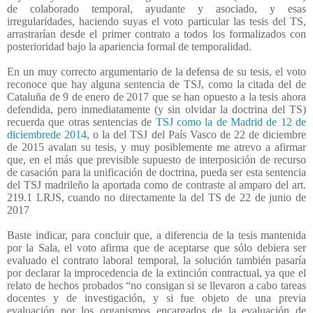
de colaborado temporal, ayudante y asociado, y esas
irregularidades, haciendo suyas el voto particular las tesis del TS,
arrastrarían desde el primer contrato a todos los formalizados con
posterioridad bajo la apariencia formal de temporalidad.
En un muy correcto argumentario de la defensa de su tesis, el voto
reconoce que hay alguna sentencia de TSJ, como la citada del de
Cataluña de 9 de enero de 2017 que se han opuesto a la tesis ahora
defendida, pero inmediatamente (y sin olvidar la doctrina del TS)
recuerda que otras sentencias de
TSJ como la de Madrid de 12 de
diciembrede 2014
, o la del TSJ del País Vasco de 22 de diciembre
de 2015 avalan su tesis, y muy posiblemente me atrevo a afirmar
que, en el más que previsible supuesto de interposición de recurso
de casación para la unificación de doctrina, pueda ser esta sentencia
del TSJ madrileño la aportada como de contraste al amparo del art.
219.1 LRJS, cuando no directamente la del TS de 22 de junio de
2017
Baste indicar, para concluir que, a diferencia de la tesis mantenida
por la Sala, el voto afirma que de aceptarse que sólo debiera ser
evaluado el contrato laboral temporal, la solución también pasaría
por declarar la improcedencia de la extinción contractual, ya que el
relato de hechos probados “no consigan si se llevaron a cabo tareas
docentes y de investigación, y si fue objeto de una previa
evaluación por los organismos encargados de la evaluación de