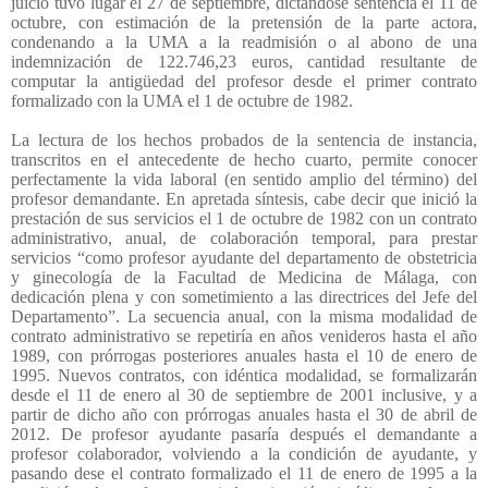
juicio tuvo lugar el 27 de septiembre, dictándose sentencia el 11 de
octubre, con estimación de la pretensión de la parte actora,
condenando a la UMA a la readmisión o al abono de una
indemnización de 122.746,23 euros, cantidad resultante de
computar la antigüedad del profesor desde el primer contrato
formalizado con la UMA el 1 de octubre de 1982.
La lectura de los hechos probados de la sentencia de instancia,
transcritos en el antecedente de hecho cuarto, permite conocer
perfectamente la vida laboral (en sentido amplio del término) del
profesor demandante. En apretada síntesis, cabe decir que inició la
prestación de sus servicios el 1 de octubre de 1982 con un contrato
administrativo, anual, de colaboración temporal, para prestar
servicios “como profesor ayudante del departamento de obstetricia
y ginecología de la Facultad de Medicina de Málaga, con
dedicación plena y con sometimiento a las directrices del Jefe del
Departamento”. La secuencia anual, con la misma modalidad de
contrato administrativo se repetiría en años venideros hasta el año
1989, con prórrogas posteriores anuales hasta el 10 de enero de
1995. Nuevos contratos, con idéntica modalidad, se formalizarán
desde el 11 de enero al 30 de septiembre de 2001 inclusive, y a
partir de dicho año con prórrogas anuales hasta el 30 de abril de
2012. De profesor ayudante pasaría después el demandante a
profesor colaborador, volviendo a la condición de ayudante, y
pasando dese el contrato formalizado el 11 de enero de 1995 a la