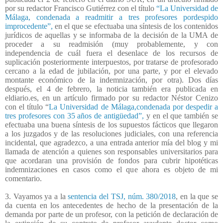
por su redactor Francisco Gutiérrez con el título
“La Universidad de
Málaga, condenada a readmitir a tres profesores pordespido
improcedente”,
en el que se efectuaba una síntesis de los contenidos
jurídicos de aquellas y se informaba de la decisión de la UMA de
proceder a su readmisión (muy probablemente, y con
independencia de cuál fuera el desenlace de los recursos de
suplicación posteriormente interpuestos, por tratarse de profesorado
cercano a la edad de jubilación, por una parte, y por el elevado
montante económico de la indemnización, por otra). Dos días
después, el 4 de febrero, la noticia también era publicada en
eldiario.es, en un artículo firmado por su redactor Néstor Cenizo
con el título “
La Universidad de Málaga,condenada por despedir a
tres profesores con 35 años de antigüedad”,
y en el que también se
efectuaba una buena síntesis de los supuestos fácticos que llegaron
a los juzgados y de las resoluciones judiciales, con una referencia
incidental, que agradezco, a una entrada anterior mía del blog y mi
llamada de atención a quienes son responsables universitarios para
que acordaran una provisión de fondos para cubrir hipotéticas
indemnizaciones en casos como el que ahora es objeto de mi
comentario.
3. Vayamos ya a la
sentencia del TSJ, núm. 380/2018
, en la que se
da cuenta en los antecedentes de hecho de la presentación de la
demanda por parte de un profesor, con la petición de declaración de