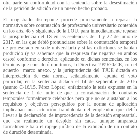
otra parte su conformidad con la sentencia sobre la desestimación
de la petición de adición de un nuevo hecho probado.
El magistrado discrepante procede primeramente a repasar la
normativa sobre contratación de profesorado universitario contenida
en los arts. 48 y siguientes de la LOU, para inmediatamente repasar
la jurisprudencia del TS en las sentencias de
1 y 22 de junio de
2017, en las que debió pronunciarse sobre la contratación temporal
de profesorado en sede universitaria y si las extinciones se habían
producido (y ya sabemos que la respuesta fue negativa en ambos
casos) conforme a derecho, aplicando en dichas sentencias, en los
términos que consideró oportunos, la Directiva 1999/70/CE, con el
acuerdo
marco anexo, y la jurisprudencia del TJUE dictada en
interpretación de esta norma, señaladamente, apunta el voto
particular, en la sentencia dictada el 14 de septiembre de 2016
(asunto C-16/15, Pérez López), enfatizando la tesis expuesta en la
sentencia de 1 de junio de que la concatenación de contratos
temporales formalmente celebrados pero que no se ajustaban a los
requisitos y objetivos perseguidos por la norma de aplicación
implicaban una actuación fraudulenta del empleador que debía
llevar a la declaración
de improcedencia de la decisión empresarial,
que era realmente un despido sin causa aunque amparada
formalmente bajo el ropaje jurídico de la extinción de un contrato
de duración determinada.