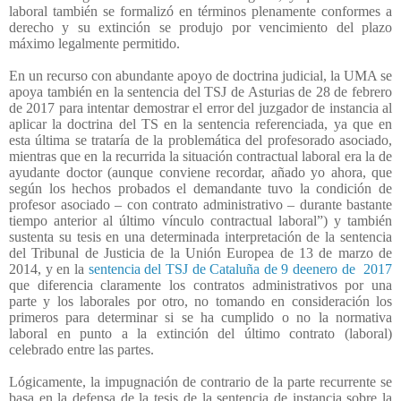
laboral también se formalizó en términos plenamente conformes a
derecho y su extinción se produjo por vencimiento del plazo
máximo legalmente permitido.
En un recurso con abundante apoyo de doctrina judicial, la UMA se
apoya también en la sentencia del TSJ de Asturias de 28 de febrero
de 2017 para intentar demostrar el error del juzgador de instancia al
aplicar la doctrina del TS en la sentencia referenciada, ya que en
esta última se trataría de la problemática del profesorado asociado,
mientras que en la recurrida la situación contractual laboral era la de
ayudante doctor (aunque conviene recordar, añado yo ahora, que
según los hechos probados el demandante tuvo la condición de
profesor asociado – con contrato administrativo – durante bastante
tiempo anterior al último vínculo contractual laboral”) y también
sustenta su tesis en una determinada interpretación de la sentencia
del Tribunal de Justicia de la Unión Europea de 13 de marzo de
2014, y en la
sentencia del TSJ de Cataluña de 9 deenero de 2017
que diferencia claramente los contratos administrativos por una
parte y los laborales por otro, no tomando en consideración los
primeros para determinar si se ha cumplido o no la normativa
laboral en punto a la extinción del último contrato (laboral)
celebrado entre las partes.
Lógicamente, la impugnación de contrario de la parte recurrente se
basa en la defensa de la tesis de la sentencia de instancia sobre la