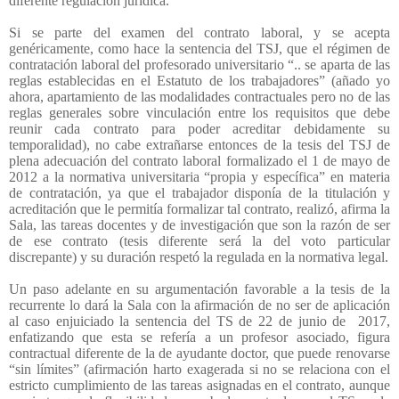
diferente regulación jurídica.
Si se parte del examen del contrato laboral, y se acepta
genéricamente, como hace la sentencia del TSJ, que el régimen de
contratación laboral del profesorado universitario “.. se aparta de las
reglas establecidas en el Estatuto de los trabajadores” (añado yo
ahora, apartamiento de las modalidades contractuales pero no de las
reglas generales sobre vinculación entre los requisitos que debe
reunir cada contrato para poder acreditar debidamente su
temporalidad), no cabe extrañarse entonces de la tesis del TSJ de
plena adecuación del contrato laboral formalizado el 1 de mayo de
2012 a la normativa universitaria “propia y específica” en materia
de contratación, ya que el trabajador disponía de la titulación y
acreditación que le permitía formalizar tal contrato, realizó, afirma la
Sala, las tareas docentes y de investigación que son la razón de ser
de ese contrato (tesis diferente será la del voto particular
discrepante) y su duración respetó la regulada en la normativa legal.
Un paso adelante en su argumentación favorable a la tesis de la
recurrente lo dará la Sala con la afirmación de no ser de aplicación
al caso enjuiciado la sentencia del TS de 22 de junio de
2017,
enfatizando que esta se refería a un profesor asociado, figura
contractual diferente de la de ayudante doctor, que puede renovarse
“sin límites” (afirmación harto exagerada si no se relaciona con el
estricto cumplimiento de las tareas asignadas en el contrato, aunque