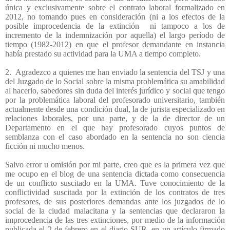
única y exclusivamente sobre el contrato laboral formalizado en
2012, no tomando pues en consideración (ni a los efectos de la
posible improcedencia de la extinción
ni tampoco a los de
incremento de la indemnización por aquella) el largo período de
tiempo (1982-2012) en que el profesor demandante en instancia
había prestado su actividad para la UMA a tiempo completo.
2. Agradezco a quienes me han enviado la sentencia del TSJ y una
del Juzgado de lo Social sobre la misma problemática su amabilidad
al hacerlo, sabedores sin duda del interés jurídico y social que tengo
por la problemática laboral del profesorado universitario, también
actualmente desde una condición dual, la de jurista especializado en
relaciones laborales, por una parte, y de la de director de un
Departamento en el que hay profesorado cuyos puntos de
semblanza con el caso abordado en la sentencia no son ciencia
ficción ni mucho menos.
Salvo error u omisión por mi parte, creo que es la primera vez que
me ocupo en el blog de una sentencia dictada como consecuencia
de un conflicto suscitado en la UMA. Tuve conocimiento de la
conflictividad suscitada por la extinción de los contratos de tres
profesores, de sus posteriores demandas ante los juzgados de lo
social de la ciudad malacitana y la sentencias que declararon la
improcedencia de las tres extinciones, por medio de la información
publicada el 2 de febrero en el diario SUR, en un artículo firmado