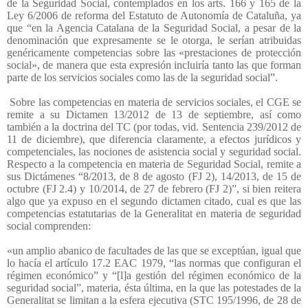
de la Seguridad Social, contemplados en los arts. 166 y 165 de la
Ley 6/2006 de reforma del Estatuto de Autonomía de Cataluña, ya
que “en la Agencia Catalana de la Seguridad Social, a pesar de la
denominación que expresamente se le otorga, le serían atribuidas
genéricamente competencias sobre las «prestaciones de protección
social», de manera que esta expresión incluiría tanto las que forman
parte de los servicios sociales como las de la seguridad social”.
Sobre las competencias en materia de servicios sociales, el CGE se
remite a su Dictamen 13/2012 de 13 de septiembre, así como
también a la doctrina del TC (por todas, vid. Sentencia 239/2012 de
11 de diciembre), que diferencia claramente, a efectos jurídicos y
competenciales, las nociones de asistencia social y seguridad social.
Respecto a la competencia en materia de Seguridad Social, remite a
sus Dictámenes “8/2013, de 8 de agosto (FJ 2), 14/2013, de 15 de
octubre (FJ 2.4) y 10/2014, de 27 de febrero (FJ 2)”, si bien reitera
algo que ya expuso en el segundo dictamen citado, cual es que las
competencias estatutarias de la Generalitat en materia de seguridad
social comprenden:
«un amplio abanico de facultades de las que se exceptúan, igual que
lo hacía el artículo 17.2 EAC 1979, “las normas que configuran el
régimen económico” y “[l]a gestión del régimen económico de la
seguridad social”, materia, ésta última, en la que las potestades de la
Generalitat se limitan a la esfera ejecutiva (STC 195/1996, de 28 de