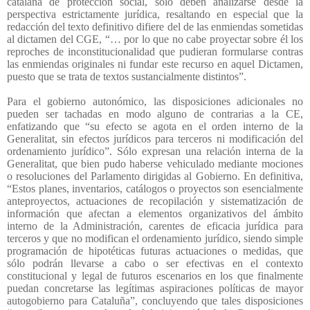
catalana de protección social, sólo deben analizarse desde la
perspectiva estrictamente jurídica, resaltando en especial que la
redacción del texto definitivo difiere del de las enmiendas sometidas
al dictamen del CGE, “… por lo que no cabe proyectar sobre él los
reproches de inconstitucionalidad que pudieran formularse contras
las enmiendas originales ni fundar este recurso en aquel Dictamen,
puesto que se trata de textos sustancialmente distintos”.
Para el gobierno autonómico, las disposiciones adicionales no
pueden ser tachadas en modo alguno de contrarias a la CE,
enfatizando que “su efecto se agota en el orden interno de la
Generalitat, sin efectos jurídicos para terceros ni modificación del
ordenamiento jurídico”. Sólo expresan una relación interna de la
Generalitat, que bien pudo haberse vehiculado mediante mociones
o resoluciones del Parlamento dirigidas al Gobierno. En definitiva,
“Estos planes, inventarios, catálogos o proyectos son esencialmente
anteproyectos, actuaciones de recopilación y sistematización de
información que afectan a elementos organizativos del ámbito
interno de la Administración, carentes de eficacia jurídica para
terceros y que no modifican el ordenamiento jurídico, siendo simple
programación de hipotéticas futuras actuaciones o medidas, que
sólo podrán llevarse a cabo o ser efectivas en el contexto
constitucional y legal de futuros escenarios en los que finalmente
puedan concretarse las legítimas aspiraciones políticas de mayor
autogobierno para Cataluña”, concluyendo que tales disposiciones