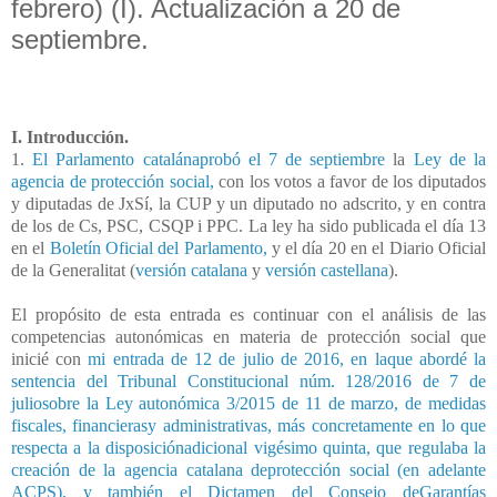
febrero) (I). Actualización a 20 de
septiembre.
I. Introducción.
1.
El Parlamento catalánaprobó el 7 de septiembre
la
Ley de la
agencia de protección social,
con los votos a favor de los diputados
y diputadas de JxSí, la CUP y un diputado no adscrito, y en contra
de los de Cs, PSC, CSQP i PPC. La ley ha sido publicada el día 13
en el
Boletín Oficial del Parlamento,
y el día 20 en el Diario Oficial
de la Generalitat (
versión catalana
y
versión castellana
).
El propósito de esta entrada es continuar con el análisis de las
competencias autonómicas en materia de protección social que
inicié con
mi entrada de 12 de julio de 2016, en laque abordé la
sentencia del Tribunal Constitucional núm. 128/2016 de 7 de
juliosobre la Ley autonómica 3/2015 de 11 de marzo, de medidas
fiscales, financierasy administrativas, más concretamente en lo que
respecta a la disposiciónadicional vigésimo quinta, que regulaba la
creación de la agencia catalana deprotección social (en adelante
ACPS), y también el Dictamen del Consejo deGarantías