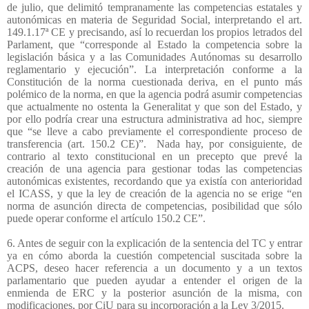
de julio, que delimitó tempranamente las competencias estatales y
autonómicas en materia de Seguridad Social, interpretando el art.
149.1.17ª CE y precisando, así lo recuerdan los propios letrados del
Parlament, que “corresponde al Estado la competencia sobre la
legislación básica y a las Comunidades Autónomas su desarrollo
reglamentario y ejecución”. La interpretación conforme a la
Constitución de la norma cuestionada deriva, en el punto más
polémico de la norma, en que la agencia podrá asumir competencias
que actualmente no ostenta la Generalitat y que son del Estado, y
por ello podría crear una estructura administrativa ad hoc, siempre
que “se lleve a cabo previamente el correspondiente proceso de
transferencia (art. 150.2 CE)”.
Nada hay, por consiguiente, de
contrario al texto constitucional en un precepto que prevé la
creación de una agencia para gestionar todas las competencias
autonómicas existentes, recordando que ya existía con anterioridad
el ICASS, y que la ley de creación de la agencia no se erige “en
norma de asunción directa de competencias, posibilidad que sólo
puede operar conforme el artículo 150.2 CE”.
6. Antes de seguir con la explicación de la sentencia del TC y entrar
ya en cómo aborda la cuestión competencial suscitada sobre la
ACPS, deseo hacer referencia a un documento y a un textos
parlamentario que pueden ayudar a entender el origen de la
enmienda de ERC y la posterior asunción de la misma, con
modificaciones, por CiU para su incorporación a la Ley 3/2015.