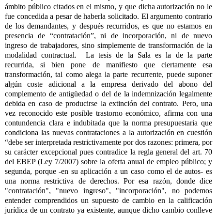
ámbito público citados en el mismo, y que dicha autorización no le
fue concedida a pesar de haberla solicitado. El argumento contrario
de los demandantes, y después recurridos, es que no estamos en
presencia de “contratación”, ni de incorporación, ni de nuevo
ingreso de trabajadores, sino simplemente de transformación de la
modalidad contractual.
La tesis de la Sala es la de la parte
recurrida, si bien pone de manifiesto que ciertamente esa
transformación, tal como alega la parte recurrente, puede suponer
algún coste adicional a la empresa derivado del abono del
complemento de antigüedad o del de la indemnización legalmente
debida en caso de producirse la extinción del contrato. Pero, una
vez reconocido este posible trastorno económico, afirma con una
contundencia clara e indubitada que la norma presupuestaria que
condiciona las nuevas contrataciones a la autorización en cuestión
“debe ser interpretada restrictivamente por dos razones: primera, por
su carácter excepcional pues contradice la regla general del art. 70
del EBEP (Ley 7/2007) sobre la oferta anual de empleo público; y
segunda, porque -en su aplicación a un caso como el de autos- es
una norma restrictiva de derechos. Por esa razón, donde dice
"contratación", "nuevo ingreso", "incorporación", no podemos
entender comprendidos un supuesto de cambio en la calificación
jurídica de un contrato ya existente, aunque dicho cambio conlleve