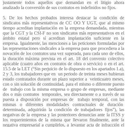
justamente todos aquellos que demandan en el litigio ahora
analizado la conversión de sus contratos en indefinidos no fijos.
5. De los hechos probados interesa destacar la condición de
sindicatos más representativos de CC OO Y UGT, que al mismo
tiempo acreditan implantación en la empresa demandada, mientras
que la CGT y la CSI-F no son sindicatos más representativos en el
ámbito estatal pero sí acreditan implantación suficiente en la
empresa. Igualmente, las menciones a las peticiones formuladas por
las representaciones sindicales a la empresa para que procediera a la
novación de los contratos una vez superada, para cada uno de ellos,
la duración máxima prevista en el art. 18 del convenio colectivo
aplicable (cuatro años en contratos de obra o servicio) o en el art.
15.5 de la LET (“Sin perjuicio de lo dispuesto en los apartados 1.a),
2 y 3, los trabajadores que en
un periodo de treinta meses hubieran
estado contratados durante un plazo superior a
veinticuatro meses,
con o sin solución de continuidad, para el mismo o diferente puesto
de
trabajo con la misma empresa o grupo de empresas, mediante
dos o más contratos
temporales, sea directamente o a través de su
puesta a disposición por empresas de
trabajo temporal, con las
mismas o diferentes modalidades contractuales de duración
determinada, adquirirán la condición de trabajadores fijos”), las
negativas de la empresa y las posteriores denuncias ante la ITSS y
los requerimientos de la misma que llevaron finalmente, ante la
negativa empresarial a cumplirlos, a levantar acta de infracción el