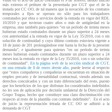
vistas en el acto de juicio celebrado el 9 de febrero, siendo mucho
más extenso el petitum de la presentada por CGT que el de la
instada por CC OO, de tal manera que la novación de los contratos
temporales a fijos se operara no sólo para los trabajadores
contratados por obra o servicios desde la entrada en vigor del RDL
10/2010 y que tuvieran cuatro años o más de antigüedad en la
empresa, sino también para quienes “en un período de treinta meses
hubieran estado contratados durante un plazo superior a 24 meses
con anterioridad a la entrada en vigor de la Ley 35/2010, con o sin
solución de continuidad y cuyo último contrato estuviera vigente a
18 de junio de 201 prolongándose este hasta la fecha de la presente
demanda”, e igualmente para quienes “en un período de treinta
meses hubieran estado contratados durante un plazo superior a 24
meses tras la entrada en vigor de la Ley 35/2010, con o sin solución
de continuidad”.
En la página web de la sección sindical de CGT,
en una entrada de 8 de enero deeste año,
puede leerse al respecto
que “estos compañeros y compañeras se encuentran en situación de
empleo precario y de inestabilidad contractual, viendo además sus
derechos conculcados y con un trato diferenciado del resto, puesto
que los beneficios de los que disfrutan los considerados indefinidos
no les son de aplicación por decisión unilateral de la Dirección del
Grupo Tragsa, hecho que constituye una clara discriminación con
respecto al resto de la plantilla con contrato indefinido”.
En el acto
de juicio la representación letrada de CC OO se adhirió a la
demanda de CGT