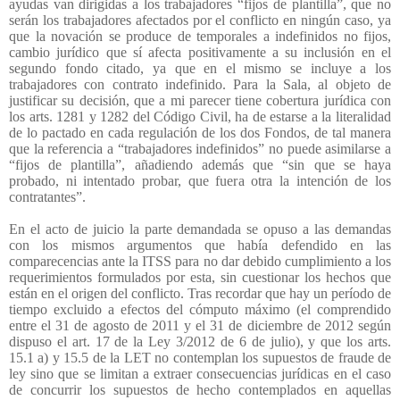
ayudas van dirigidas a los trabajadores “fijos de plantilla”, que no
serán los trabajadores afectados por el conflicto en ningún caso, ya
que la novación se produce de temporales a indefinidos no fijos,
cambio jurídico que sí afecta positivamente a su inclusión en el
segundo fondo citado, ya que en el mismo se incluye a los
trabajadores con contrato indefinido. Para la Sala, al objeto de
justificar su decisión, que a mi parecer tiene cobertura jurídica con
los arts. 1281 y 1282 del Código Civil, ha de estarse a la literalidad
de lo pactado en cada regulación de los dos Fondos, de tal manera
que la referencia a “trabajadores indefinidos” no puede asimilarse a
“fijos de plantilla”, añadiendo además que “sin que se haya
probado, ni intentado probar, que fuera otra la intención de los
contratantes”.
En el acto de juicio la parte demandada se opuso a las demandas
con los mismos argumentos que había defendido en las
comparecencias ante la ITSS para no dar debido cumplimiento a los
requerimientos formulados por esta, sin cuestionar los hechos que
están en el origen del conflicto. Tras recordar que hay un período de
tiempo excluido a efectos del cómputo máximo (el comprendido
entre el 31 de agosto de 2011 y el 31 de diciembre de 2012 según
dispuso el art. 17 de la Ley 3/2012 de 6 de julio), y que los arts.
15.1 a) y 15.5 de la LET no contemplan los supuestos de fraude de
ley sino que se limitan a extraer consecuencias jurídicas en el caso
de concurrir los supuestos de hecho contemplados en aquellas