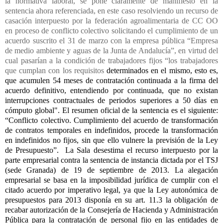
la normativa laboral, se pone claramente de manifiesto en la
sentencia ahora referenciada, en este caso resolviendo un recurso de
casación interpuesto por la federación agroalimentaria de CC OO
en proceso de conflicto colectivo solicitando el cumplimiento de un
acuerdo suscrito el 31 de marzo con la empresa pública “Empresa
de medio ambiente y aguas de la Junta de Andalucía”, en virtud del
cual pasarían a la condición de trabajadores fijos “los trabajadores
que cumplan con los requisitos
determinados en el mismo, esto es,
que acumulen 54 meses de contratación continuada a la firma del
acuerdo definitivo, entendiendo por continuada, que no existan
interrupciones contractuales de periodos superiores a 50 días en
cómputo global". El resumen oficial de la sentencia es el siguiente:
“Conflicto colectivo. Cumplimiento del acuerdo de transformación
de contratos temporales en indefinidos, procede la transformación
en indefinidos no fijos, sin que ello vulnere la previsión de la Ley
de Presupuesto”.
La Sala desestima el recurso interpuesto por la
parte empresarial contra la sentencia de instancia dictada por el TSJ
(sede Granada) de 19 de septiembre de 2013. La alegación
empresarial se basa en la imposibilidad jurídica de cumplir con el
citado acuerdo por imperativo legal, ya que la Ley autonómica de
presupuestos para 2013 disponía en su art. 11.3 la obligación de
recabar autorización de la Consejería de Hacienda y Administración
Pública para la contratación de personal fijo en las entidades de