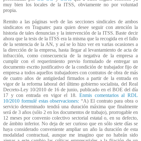
muy bien los locales de la ITSS, obviamente no por voluntad
propia.
Remito a las páginas web de las secciones sindicales de ambos
sindicatos en Tragsatec para quien desee seguir con atención la
historia de tales denuncias y la intervención de la ITSS. Baste decir
ahora que la tesis de la ITSS era la misma que la recogida en el fallo
de la sentencia de la AN, y así se lo hizo ver en varias ocasiones a
la dirección de la empresa, hasta llegar al levantamiento de acta de
infracción, como consecuencia de la negativa de la empresa a
cumplir con el requerimiento previo formulado de entregar un
documento escrito justificativo de la condición de trabajador fijo de
empresa a todos aquellos trabajadores con contratos de obra de más
de cuatro años de antigüedad firmados a partir de la entrada en
vigor de la reforma laboral del último gobierno socialista, del Real
Decreto-Ley 10/2010 de 16 de junio, publicado en el BOE del día
17 y con entrada en vigor el 18.
Enmis comentarios al RDL
10/2010 formulé estas observaciones:
“A) El contrato para obra o
servicio determinado tendrá una duración máxima que finalmente
será de 3 años (sólo 2 en los documentos de trabajo), prorrogable en
12 meses por convenio colectivo sectorial estatal o, en su defecto,
de ámbito inferior. No deja de ser curioso que en sólo siete días se
haya considerado conveniente ampliar un año la duración de esta
modalidad contractual, aunque me imagino que no habrán sido
ajenas a este cambio las críticas empresariales a la fijación de un