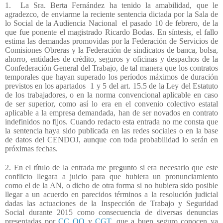
1.
La Sra. Berta Fernández ha tenido la amabilidad, que le
agradezco, de enviarme la reciente sentencia dictada por la Sala de
lo Social de la Audiencia Nacional
el pasado 10 de febrero, de la
que fue ponente el magistrado Ricardo Bodas. En síntesis, el fallo
estima las demandas promovidas por la Federación de Servicios de
Comisiones Obreras y la Federación de sindicatos de banca, bolsa,
ahorro, entidades de crédito, seguros y oficinas y despachos de la
Confederación General del Trabajo, de tal manera que los contratos
temporales que hayan superado los períodos máximos de duración
previstos en los apartados
1 y 5 del art. 15.5 de la Ley del Estatuto
de los trabajadores, o en la norma convencional aplicable en caso
de ser superior, como así lo era en el convenio colectivo estatal
aplicable a la empresa demandada, han de ser novados en contrato
indefinidos no fijos. Cuando redacto esta entrada no me consta que
la sentencia haya sido publicada en las redes sociales o en la base
de datos del CENDOJ, aunque con toda probabilidad lo serán en
próximas fechas.
2. En el título de la entrada me pregunto si era necesario que este
conflicto llegara a juicio para que hubiera un pronunciamiento
como el de la AN, o dicho de otra forma si no hubiera sido posible
llegar a un acuerdo en parecidos términos a la resolución judicial
dadas las actuaciones de la Inspección de Trabajo y Seguridad
Social durante 2015 como consecuencia de diversas denuncias
presentadas por
CC OO
y
CGT,
que a buen seguro conocen ya