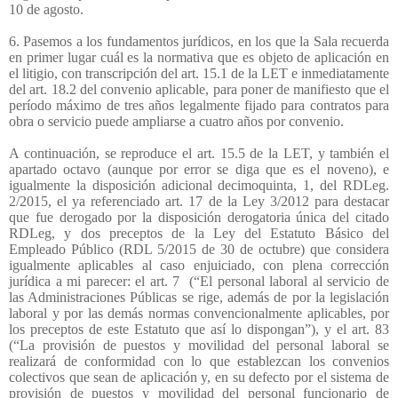
10 de agosto.
6. Pasemos a los fundamentos jurídicos, en los que la Sala recuerda
en primer lugar cuál es la normativa que es objeto de aplicación en
el litigio, con transcripción del art. 15.1 de la LET e inmediatamente
del art. 18.2 del convenio aplicable, para poner de manifiesto que el
período máximo de tres años legalmente fijado para contratos para
obra o servicio puede ampliarse a cuatro años por convenio.
A continuación, se reproduce el art. 15.5 de la LET, y también el
apartado octavo (aunque por error se diga que es el noveno), e
igualmente la disposición adicional decimoquinta, 1, del RDLeg.
2/2015, el ya referenciado art. 17 de la Ley 3/2012 para destacar
que fue derogado por la disposición derogatoria única del citado
RDLeg, y dos preceptos de la Ley del Estatuto Básico del
Empleado Público (RDL 5/2015 de 30 de octubre) que considera
igualmente aplicables al caso enjuiciado, con plena corrección
jurídica a mi parecer: el art. 7
(“El personal laboral al servicio de
las Administraciones Públicas se rige, además de por la legislación
laboral y por las demás normas convencionalmente aplicables, por
los preceptos de este Estatuto que así lo dispongan”), y el art. 83
(“La provisión de puestos y movilidad del personal laboral se
realizará de conformidad con lo que establezcan los convenios
colectivos que sean de aplicación y, en su defecto por el sistema de
provisión de puestos y movilidad del personal funcionario de