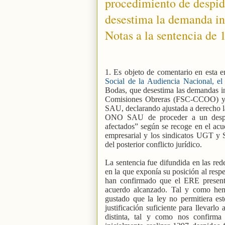
procedimiento de despi
desestima la demanda in
Notas a la sentencia de 
1. Es objeto de comentario en esta en
Social de la Audiencia Nacional, el
Bodas, que desestima las demandas in
Comisiones Obreras (FSC-CCOO) y l
SAU, declarando ajustada a derecho 
ONO SAU de proceder a un despid
afectados” según se recoge en el acue
empresarial y los sindicatos UGT y
del posterior conflicto jurídico.
La sentencia fue difundida en las red
en la que exponía su posición al respec
han confirmado que el ERE presenta
acuerdo alcanzado. Tal y como hem
gustado que la ley no permitiera es
justificación suficiente para llevarl
distinta, tal y como nos confirma