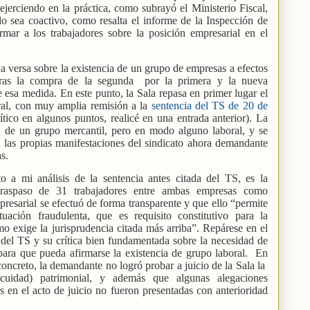
jerciendo en la práctica, como subrayó el Ministerio Fiscal,
do sea coactivo, como resalta el informe de la Inspección de
rmar a los trabajadores sobre la posición empresarial en el
versa sobre la existencia de un grupo de empresas a efectos
ras la compra de la segunda
por la primera y la nueva
e esa medida. En este punto, la Sala repasa en primer lugar el
ral, con muy amplia remisión a la
sentencia del TS de 20 de
ítico en algunos puntos, realicé en una entrada anterior). La
da, de un grupo mercantil, pero en modo alguno laboral, y se
 las propias manifestaciones del sindicato ahora demandante
as.
o a mi análisis de la sentencia antes citada del TS, es la
raspaso de 31 trabajadores entre ambas empresas como
resarial se efectuó de forma transparente y que ello “permite
tuación fraudulenta, que es requisito constitutivo para la
o exige la jurisprudencia citada más arriba”. Repárese en el
a del TS y su crítica bien fundamentada sobre la necesidad de
 para que pueda afirmarse la existencia de grupo laboral.
En
 concreto, la demandante no logró probar a juicio de la Sala la
scuidad) patrimonial, y además que algunas alegaciones
 en el acto de juicio no fueron presentadas con anterioridad