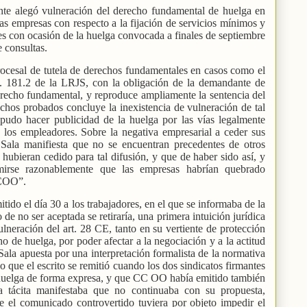
ante alegó vulneración del derecho fundamental de huelga en
las empresas con respecto a la fijación de servicios mínimos y
es con ocasión de la huelga convocada a finales de septiembre
e consultas.
rocesal de tutela de derechos fundamentales en casos como el
rt. 181.2 de la LRJS, con la obligación de la demandante de
erecho fundamental, y reproduce ampliamente la sentencia del
chos probados concluye la inexistencia de vulneración de tal
 pudo hacer publicidad de la huelga por las vías legalmente
e los empleadores. Sobre la negativa empresarial a ceder sus
a Sala manifiesta que no se encuentran precedentes de otros
 hubieran cedido para tal difusión, y que de haber sido así, y
umirse razonablemente que las empresas habrían quebrado
CCOO”.
ido el día 30 a los trabajadores, en el que se informaba de la
 de no ser aceptada se retiraría, una primera intuición jurídica
vulneración del art. 28 CE, tanto en su vertiente de protección
ho de huelga, por poder afectar a la negociación y a la actitud
 Sala apuesta por una interpretación formalista de la normativa
do que el escrito se remitió cuando los dos sindicatos firmantes
huelga de forma expresa, y que CC OO había emitido también
tácita manifestaba que no continuaba con su propuesta,
 el comunicado controvertido tuviera por objeto impedir el