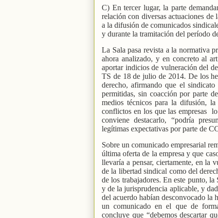
C) En tercer lugar, la parte demand
relación con diversas actuaciones de 
a la difusión de comunicados sindical
y durante la tramitación del período d
La Sala pasa revista a la normativa p
ahora analizado, y en concreto al a
aportar indicios de vulneración del d
TS de 18 de julio de 2014. De los he
derecho, afirmando que el sindicato
permitidas, sin coacción por parte d
medios técnicos para la difusión, l
conflictos en los que las empresas
lo
conviene destacarlo, “podría pres
legítimas expectativas por parte de 
Sobre un comunicado empresarial remit
última oferta de la empresa y que caso
llevaría a pensar, ciertamente, en la 
de la libertad sindical como del derec
de los trabajadores. En este punto, la
y de la jurisprudencia aplicable, y da
del acuerdo habían desconvocado la 
un comunicado en el que de forma 
concluye que “debemos descartar que