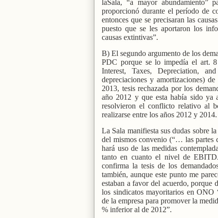
laSala, “a mayor abundamiento” pa
proporcionó durante el período de c
entonces que se precisaran las causa
puesto que se les aportaron los in
causas extintivas”.
B) El segundo argumento de los deman
PDC porque se lo impedía el art. 8
Interest, Taxes, Depreciation, an
depreciaciones y amortizaciones) d
2013, tesis rechazada por los deman
año 2012 y que esta había sido ya 
resolvieron el conflicto relativo a
realizarse entre los años 2012 y 2014.
La Sala manifiesta sus dudas sobre la 
del mismos convenio (“… las partes c
hará uso de las medidas contempladas
tanto en cuanto el nivel de EBITD
confirma la tesis de los demandado
también, aunque este punto me parece 
estaban a favor del acuerdo, porque
los sindicatos mayoritarios en ONO “
de la empresa para promover la medi
% inferior al de 2012”.