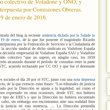
do colectivo de Vofadone y ONO, y
terpuesta por Comisiones Obreras.
19 de enero de 2016.
trada del blog la reciente
sentencia dictada por la Salade lo
 19 de enero,
de la que fue ponente el magistrado Ricardo
terpuestas por la Federación de Servicios a la Ciudadanía de
a sección sindical de dicho sindicato en Vodafone España
la decisión empresarial de Vodafone España SAU y Vodafone
o colectivo “que no supere, en ningún caso, los 1059
rdo alcanzado durante el período de consultas entre la parte
 STC, acuerdo rechazado por CC OO y que fue el detonante
es sociales el día 20 por el STC, junto con una
nota deprensa
to, de la que extracto estas frases: “Los tribunales de justicia
do por la Dirección se ajusta a la legalidad, así como el
os expresado en otras ocasiones, desde STC nos hubiera
te tipo de ERE’s y que la Dirección no hubiera encontrado
o a cabo, sin embargo nos encontramos ante una realidad bien
 la justicia en esta sentencia. … La Dirección pretendía