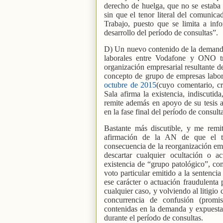
derecho de huelga, que no se estaba e
sin que el tenor literal del comunica
Trabajo, puesto que se limita a info
desarrollo del período de consultas”.
D) Un nuevo contenido de la demanda 
laborales entre Vodafone y ONO t
organización empresarial resultante d
concepto de grupo de empresas labo
octubre de 2015
(cuyo comentario, cr
Sala afirma la existencia, indiscuti
remite además en apoyo de su tesis a
en la fase final del período de consult
Bastante más discutible, y me remit
afirmación de la AN de que el t
consecuencia de la reorganización emp
descartar cualquier ocultación o ac
existencia de “grupo patológico”, com
voto particular emitido a la sentenci
ese carácter o actuación fraudulenta
cualquier caso, y volviendo al litigio
concurrencia de confusión (promi
contenidas en la demanda y expuestas
durante el período de consultas.