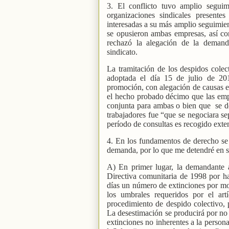
3. El conflicto tuvo amplio segui
organizaciones sindicales present
interesadas a su más amplio seguimien
se opusieron ambas empresas, así c
rechazó la alegación de la demand
sindicato.
La tramitación de los despidos cole
adoptada el día 15 de julio de 20
promoción, con alegación de causas e
el hecho probado décimo que las emp
conjunta para ambas o bien que
se d
trabajadores fue “que se negociara s
período de consultas es recogido ext
4. En los fundamentos de derecho se 
demanda, por lo que me detendré en s
A) En primer lugar, la demandante a
Directiva comunitaria de 1998 por h
días un número de extinciones por mot
los umbrales requeridos por el art
procedimiento de despido colectivo, p
La desestimación se producirá por no
extinciones no inherentes a la persona