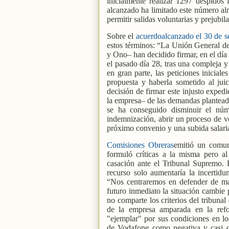
inicialmente realizar 1297 despidos
alcanzado ha limitado este número al
permitir salidas voluntarias y prejubi
Sobre el
acuerdoalcanzado el 30 de s
estos términos: “La Unión General d
y Ono– han decidido firmar, en el día 
el pasado día 28, tras una compleja y
en gran parte, las peticiones iniciale
propuesta y haberla sometido al jui
decisión de firmar este injusto exped
la empresa– de las demandas planteada
se ha conseguido disminuir el núm
indemnización, abrir un proceso de vo
próximo convenio y una subida salaria
Comisiones Obreras
emitió un comun
formuló críticas a la misma pero a
casación ante el Tribunal Supremo.
recurso solo aumentaría la incertid
“Nos centraremos en defender de man
futuro inmediato la situación cambi
no comparte los criterios del tribunal
de la empresa amparada en la refor
"ejemplar" por sus condiciones en l
de Vodafone como negativa y casi 