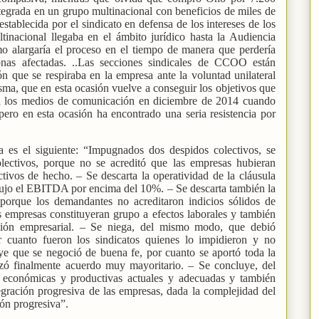
tegrada en un grupo multinacional con beneficios de miles de
stablecida por el sindicato en defensa de los intereses de los
ltinacional llegaba en el ámbito jurídico hasta la Audiencia
o alargaría el proceso en el tiempo de manera que perdería
onas afectadas. ..Las secciones sindicales de CCOO están
ón que se respiraba en la empresa ante la voluntad unilateral
isma, que en esta ocasión vuelve a conseguir los objetivos que
a los medios de comunicación en diciembre de 2014 cuando
pero en esta ocasión ha encontrado una seria resistencia por
a es el siguiente: “
Impugnados dos despidos colectivos, se
colectivos, porque no se acreditó que las empresas hubieran
tivos de hecho. – Se descarta la operatividad de la cláusula
dujo el EBITDA por encima del 10%. – Se descarta también la
porque los demandantes no acreditaron indicios sólidos de
s empresas constituyeran grupo a efectos laborales y también
ión empresarial. – Se niega, del mismo modo, que debió
r cuanto fueron los sindicatos quienes lo impidieron y no
ye que se negoció de buena fe, por cuanto se aportó toda la
zó finalmente acuerdo muy mayoritario. – Se concluye, del
económicas y productivas actuales y adecuadas y también
egración progresiva de las empresas, dada la complejidad del
ión progresiva”.