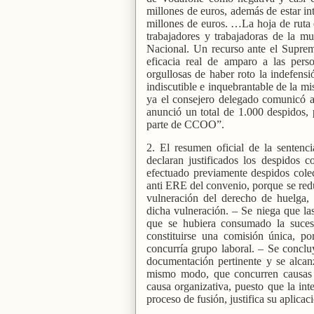
millones de euros, además de estar in
millones de euros. …La hoja de ruta e
trabajadores y trabajadoras de la mu
Nacional. Un recurso ante el Suprem
eficacia real de amparo a las pers
orgullosas de haber roto la indefensi
indiscutible e inquebrantable de la m
ya el consejero delegado comunicó 
anunció un total de 1.000 despidos, 
parte de CCOO”.
2. El resumen oficial de la sentenci
declaran justificados los despidos 
efectuado previamente despidos colec
anti ERE del convenio, porque se re
vulneración del derecho de huelga, 
dicha vulneración. – Se niega que la
que se hubiera consumado la suces
constituirse una comisión única, po
concurría grupo laboral. – Se conclu
documentación pertinente y se alcan
mismo modo, que concurren causas 
causa organizativa, puesto que la int
proceso de fusión, justifica su aplicac