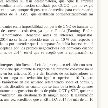
ra sostener su tesis desestimatoria, que “que la empresa
onsultas la información solicitada por CCOO, que no exigió
s extintivas, aunque dispusieron de medios para comprobarlo,
formes de la TGSS, que establecen pormenorizadamente las
dantes era la imposibilidad por parte de ONO de tramitar un
 de convenio colectivo, ya que el Ebitda (Earnings Before
d Amortization. Beneficio antes de intereses, impuestos,
e 2014 no se había reducido más de un 10 % con respecto a
dados por entender que la comparación debía hacerse con el
aceptada por los propios negociadores del convenio cuando
l bonus de 2014, en el que se aceptó que la comparación se
interpretación literal del citado precepto en relación con otros
onviene que durante la vigencia del presente convenio no se
 en los artículos 51 y 2 del Estatuto de los trabajadores en
A no tenga una reducción igual o superior al 10 “), pero
s basándose en ese acuerdo referenciado sobre el bonus, y
más discutible en cuanto que se trata de la tesis de quienes
 durante la negociación de los despidos UGT y STC, que eran
validaron, sin cuestionarlo de ningún modo, la legitimación
da, una vez acreditado que el EBITDA 2014 fue más de un 10