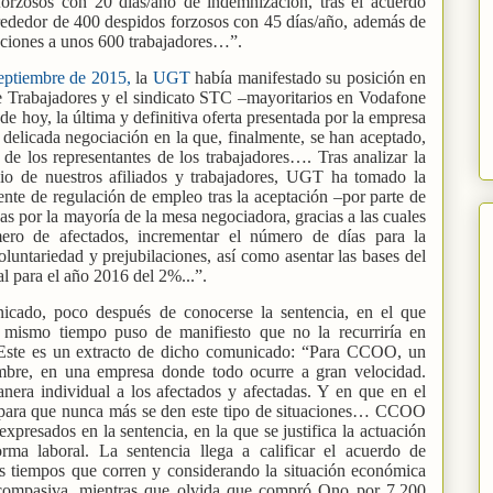
 forzosos con 20 días/año de indemnización, tras el acuerdo
rededor de 400 despidos forzosos con 45 días/año, además de
laciones a unos 600 trabajadores…”.
eptiembre de 2015,
la
UGT
había manifestado su posición en
e Trabajadores y el sindicato STC –mayoritarios en Vodafone
de hoy, la última y definitiva oferta presentada por la empresa
 delicada negociación en la que, finalmente, se han aceptado,
s de los representantes de los trabajadores…. Tras analizar la
cio de nuestros afiliados y trabajadores, UGT ha tomado la
iente de regulación de empleo tras la aceptación –por parte de
s por la mayoría de la mesa negociadora, gracias a las cuales
ero de afectados, incrementar el número de días para la
luntariedad y prejubilaciones, así como asentar las bases del
l para el año 2016 del 2%...”.
icado, poco después de conocerse la sentencia, en el que
l mismo tiempo puso de manifiesto que no la recurriría en
 Este es un extracto de dicho comunicado: “Para CCOO, un
umbre, en una empresa donde todo ocurre a gran velocidad.
era individual a los afectados y afectadas. Y en que en el
e para que nunca más se den este tipo de situaciones… CCOO
 expresados en la sentencia, en la que se justifica la actuación
ma laboral. La sentencia llega a calificar el acuerdo de
os tiempos que corren y considerando la situación económica
compasiva, mientras que olvida que compró Ono por 7.200