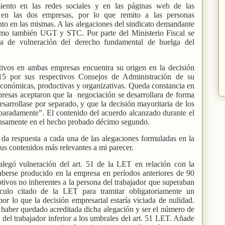
miento en las redes sociales y en las páginas web de las
es en las dos empresas, por lo que remito a las personas
to en las mismas. A las alegaciones del sindicato demandante
omo también UGT y STC. Por parte del Ministerio Fiscal se
a de vulneración del derecho fundamental de huelga del
ctivos en ambas empresas encuentra su origen en la decisión
15 por sus respectivos Consejos de Administración de su
conómicas, productivas y organizativas. Queda constancia en
resas aceptaron que la
negociación se desarrollara de forma
esarrollase por separado, y que la decisión mayoritaria de los
eparadamente”. El contenido del acuerdo alcanzado durante el
ensamente en el hecho probado décimo segundo.
da respuesta a cada una de las alegaciones formuladas en la
us contenidos más relevantes a mi parecer.
legó vulneración del art. 51 de la LET en relación con la
aberse producido en la empresa en períodos anteriores de 90
ivos no inherentes a la persona del trabajador que superaban
ículo citado de la LET para tramitar obligatoriamente un
or lo que la decisión empresarial estaría viciada de nulidad.
 haber quedado acreditada dicha alegación y ser el número de
 del trabajador inferior a los umbrales del art. 51 LET. Añade