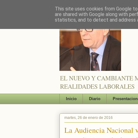
This site uses cookies from Google to 
are shared with Google along with per
statistics, and to detect and address 
EL NUEVO Y CAMBIANTE M
REALIDADES LABORALES
Inicio
Diario
Presentacion
martes, 26 de enero de 2016
La Audiencia Nacional v