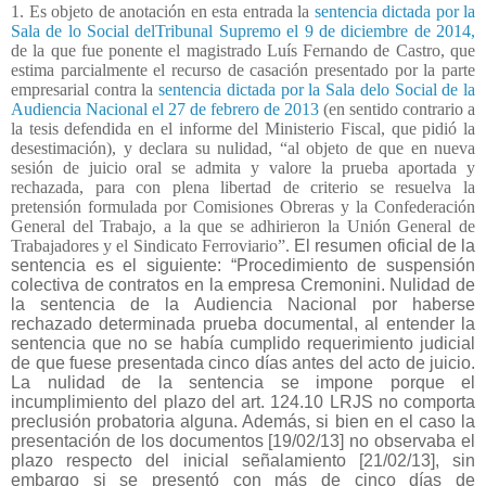
1. Es objeto de anotación en esta entrada la
sentencia dictada por la
Sala de lo Social delTribunal Supremo el 9 de diciembre de 2014,
de la que fue ponente el magistrado Luís Fernando de Castro, que
estima parcialmente el recurso de casación presentado por la parte
empresarial contra la
sentencia dictada por la Sala delo Social de la
Audiencia Nacional el 27 de febrero de 2013
(en sentido contrario a
la tesis defendida en el informe del Ministerio Fiscal, que pidió la
desestimación), y declara su nulidad, “al objeto de que en nueva
sesión de juicio oral se admita y valore la prueba aportada y
rechazada, para con plena libertad de criterio se resuelva la
pretensión formulada por Comisiones Obreras y la Confederación
General del Trabajo, a la que se adhirieron la Unión General de
Trabajadores y el Sindicato Ferroviario”.
El resumen oficial de la
sentencia es el siguiente: “Procedimiento de suspensión
colectiva de contratos en la empresa Cremonini. Nulidad de
la sentencia de la Audiencia Nacional por haberse
rechazado determinada prueba documental, al entender la
sentencia que no se había cumplido requerimiento judicial
de que fuese presentada cinco días antes del acto de juicio.
La nulidad de la sentencia se impone porque el
incumplimiento del plazo del art. 124.10 LRJS no comporta
preclusión probatoria alguna. Además, si bien en el caso la
presentación de los documentos [19/02/13] no observaba el
plazo respecto del inicial señalamiento [21/02/13], sin
embargo si se presentó con más de cinco días de