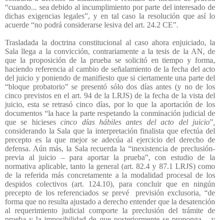
“cuando... sea debido al incumplimiento por parte del interesado de
dichas exigencias legales”, y en tal caso la resolución que así lo
acuerde “no podrá considerarse lesiva del art. 24.2 CE”.
Trasladada la doctrina constitucional al caso ahora enjuiciado, la
Sala llega a la convicción, contrariamente a la tesis de la AN, de
que la proposición de la prueba se solicitó en tiempo y forma,
haciendo referencia al cambio de señalamiento de la fecha del acto
del juicio y poniendo de manifiesto que si ciertamente una parte del
“bloque probatorio” se presentó sólo dos días antes (y no de los
cinco previstos en el art. 94 de la LRJS) de la fecha de la vista del
juicio, esta se retrasó cinco días, por lo que la aportación de los
documentos “la hace la parte respetando la conminación judicial de
que se hicieses
cinco días hábiles antes del acto del juicio
”
,
considerando la Sala que la interpretación finalista que efectúa del
precepto es la que mejor se adecúa al ejercicio del derecho de
defensa. Aún más, la Sala recuerda la “inexistencia de preclusión-
previa al juicio – para aportar la prueba”, con estudio de la
normativa aplicable, tanto la general (art. 82.4 y 87.1 LRJS) como
de la referida más concretamente a la modalidad procesal de los
despidos colectivos (art. 124.10), para concluir que en ningún
precepto de los referenciados se prevé
previsión exclusoria, “de
forma que no resulta ajustado a derecho entender que la desatención
al requerimiento judicial comporte la preclusión del trámite de
prueba y la imposibilidad de que posteriormente se proponga – y