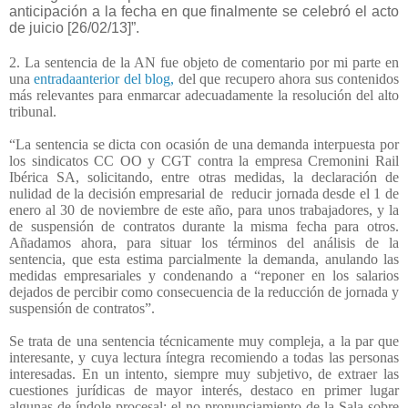
anticipación a la fecha en que finalmente se celebró el acto
de juicio [26/02/13]”.
2. La sentencia de la AN fue objeto de comentario por mi parte en
una
entradaanterior del blog,
del que recupero ahora sus contenidos
más relevantes para enmarcar adecuadamente la resolución del alto
tribunal.
“La sentencia se dicta con ocasión de una demanda interpuesta por
los sindicatos CC OO y CGT contra la empresa Cremonini Rail
Ibérica SA, solicitando, entre otras medidas, la declaración de
nulidad de la decisión empresarial de
reducir jornada desde el 1 de
enero al 30 de noviembre de este año, para unos trabajadores, y la
de suspensión de contratos durante la misma fecha para otros.
Añadamos ahora, para situar los términos del análisis de la
sentencia, que esta estima parcialmente la demanda, anulando las
medidas empresariales y condenando a “reponer en los salarios
dejados de percibir como consecuencia de la reducción de jornada y
suspensión de contratos”.
Se trata de una sentencia técnicamente muy compleja, a la par que
interesante, y cuya lectura íntegra recomiendo a todas las personas
interesadas. En un intento, siempre muy subjetivo, de extraer las
cuestiones jurídicas de mayor interés, destaco en primer lugar
algunas de índole procesal: el no pronunciamiento de la Sala sobre