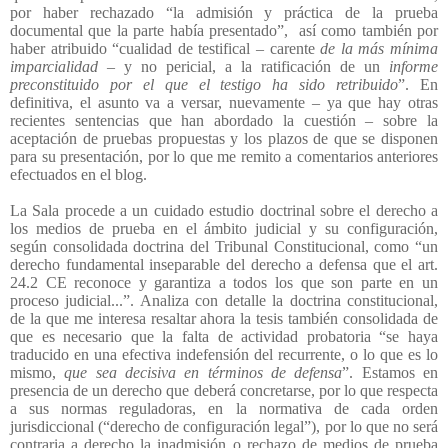
por haber rechazado “la admisión y práctica de la prueba
documental que la parte había presentado”,
así como también por
haber atribuido “cualidad de testifical – carente
de la más mínima
imparcialidad –
y no pericial, a la ratificación de un
informe
preconstituido por el que el testigo ha sido retribuido
”. En
definitiva, el asunto va a versar, nuevamente – ya que hay otras
recientes sentencias que han abordado la cuestión – sobre la
aceptación de pruebas propuestas y los plazos de que se disponen
para su presentación, por lo que me remito a comentarios anteriores
efectuados en el blog.
La Sala procede a un cuidado estudio doctrinal sobre el derecho a
los medios de prueba en el ámbito judicial y su configuración,
según consolidada doctrina del Tribunal Constitucional, como “un
derecho fundamental inseparable del derecho a defensa que el art.
24.2 CE reconoce y garantiza a todos los que son parte en un
proceso judicial...”. Analiza con detalle la doctrina constitucional,
de la que me interesa resaltar ahora la tesis también consolidada de
que es necesario que la falta de actividad probatoria “se haya
traducido en una efectiva indefensión del recurrente, o lo que es lo
mismo,
que sea decisiva en términos de defensa
”. Estamos en
presencia de un derecho que deberá concretarse, por lo que respecta
a sus normas reguladoras, en la normativa de cada orden
jurisdiccional (“derecho de configuración legal”), por lo que no será
contraria a derecho la inadmisión o rechazo de medios de prueba