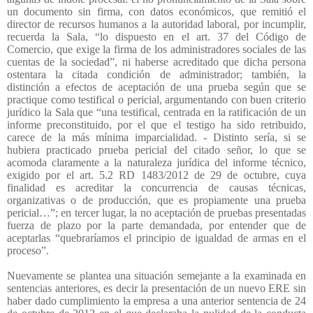
un documento sin firma, con datos económicos, que remitió el
director de recursos humanos a la autoridad laboral, por incumplir,
recuerda la Sala, “lo dispuesto en el art. 37 del Código de
Comercio, que exige la firma de los administradores sociales de las
cuentas de la sociedad”, ni haberse acreditado que dicha persona
ostentara la citada condición de administrador; también, la
distinción a efectos de aceptación de una prueba según que se
practique como testifical o pericial, argumentando con buen criterio
jurídico la Sala que “una testifical, centrada en la ratificación de un
informe preconstituido, por el que el testigo ha sido retribuido,
carece de la más mínima imparcialidad. - Distinto sería, si se
hubiera practicado prueba pericial del citado señor, lo que se
acomoda claramente a la naturaleza jurídica del informe técnico,
exigido por el art. 5.2 RD 1483/2012 de 29 de octubre, cuya
finalidad es acreditar la concurrencia de causas técnicas,
organizativas o de producción, que es propiamente una prueba
pericial…”; en tercer lugar, la no aceptación de pruebas presentadas
fuerza de plazo por la parte demandada, por entender que de
aceptarlas “quebraríamos el principio de igualdad de armas en el
proceso”.
Nuevamente se plantea una situación semejante a la examinada en
sentencias anteriores, es decir la presentación de un nuevo ERE sin
haber dado cumplimiento la empresa a una anterior sentencia de 24