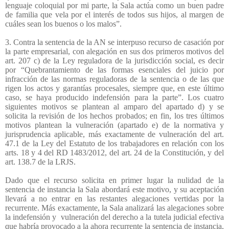
lenguaje coloquial por mi parte, la Sala actúa como un buen padre
de familia que vela por el interés de todos sus hijos, al margen de
cuáles sean los buenos o los malos”.
3. Contra la sentencia de la AN se interpuso recurso de casación por
la parte empresarial, con alegación en sus dos primeros motivos del
art. 207 c) de la Ley reguladora de la jurisdicción social, es decir
por “Quebrantamiento de las formas esenciales del juicio por
infracción de las normas reguladoras de la sentencia o de las que
rigen los actos y garantías procesales, siempre que, en este último
caso, se haya producido indefensión para la parte”. Los cuatro
siguientes motivos se plantean al amparo del apartado d) y se
solicita la revisión de los hechos probados; en fin, los tres últimos
motivos plantean la vulneración (apartado e) de la normativa y
jurisprudencia aplicable, más exactamente de vulneración del art.
47.1 de la Ley del Estatuto de los trabajadores en relación con los
arts. 18 y 4 del RD 1483/2012, del art. 24 de la Constitución, y del
art. 138.7 de la LRJS.
Dado que el recurso solicita en primer lugar la nulidad de la
sentencia de instancia la Sala abordará este motivo, y su aceptación
llevará a no entrar en las restantes alegaciones vertidas por la
recurrente. Más exactamente, la Sala analizará las alegaciones sobre
la indefensión y
vulneración del derecho a la tutela judicial efectiva
que habría provocado a la ahora recurrente la sentencia de instancia,