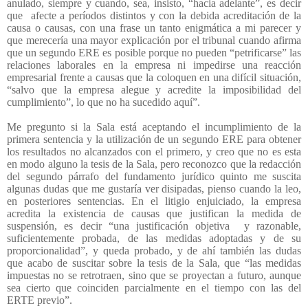
anulado, siempre y cuando, sea, insisto, “hacia adelante”, es decir
que
afecte a períodos distintos y con la debida acreditación de la
causa o causas, con una frase un tanto enigmática a mi parecer y
que merecería una mayor explicación por el tribunal cuando afirma
que un segundo ERE es posible porque no pueden “petrificarse” las
relaciones laborales en la empresa ni impedirse una reacción
empresarial frente a causas que la coloquen en una difícil situación,
“salvo que la empresa alegue y acredite la imposibilidad del
cumplimiento”, lo que no ha sucedido aquí”.
Me pregunto si la Sala está aceptando el incumplimiento de la
primera sentencia y la utilización de un segundo ERE para obtener
los resultados no alcanzados con el primero, y creo que no es esta
en modo alguno la tesis de la Sala, pero reconozco que la redacción
del segundo párrafo del fundamento jurídico quinto me suscita
algunas dudas que me gustaría ver disipadas, pienso cuando la leo,
en posteriores sentencias. En el litigio enjuiciado, la empresa
acredita la existencia de causas que justifican la medida de
suspensión, es decir “una justificación objetiva
y razonable,
suficientemente probada, de las medidas adoptadas y de su
proporcionalidad”, y queda probado, y de ahí también las dudas
que acabo de suscitar sobre la tesis de la Sala, que “las medidas
impuestas no se retrotraen, sino que se proyectan a futuro, aunque
sea cierto que coinciden parcialmente en el tiempo con las del
ERTE previo”.