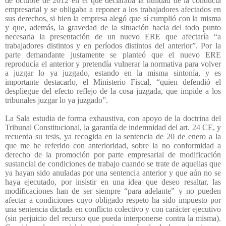
de octubre de 2012 en el que declaraba la nulidad de la conducta
empresarial y se obligaba a reponer a los trabajadores afectados en
sus derechos, si bien la empresa alegó que sí cumplió con la misma
y que, además, la gravedad de la situación hacia del todo punto
necesaria la presentación de un nuevo ERE que afectaría “a
trabajadores distintos y en períodos distintos del anterior”. Por la
parte demandante justamente se planteó que el nuevo ERE
reproducía el anterior y pretendía vulnerar la normativa para volver
a juzgar lo ya juzgado, estando en la misma sintonía, y es
importante destacarlo, el Ministerio Fiscal, “quien defendió el
despliegue del efecto reflejo de la cosa juzgada, que impide a los
tribunales juzgar lo ya juzgado”.
La Sala estudia de forma exhaustiva, con apoyo de la doctrina del
Tribunal Constitucional, la garantía de indemnidad del art. 24 CE, y
recuerda su tesis, ya recogida en la sentencia de 20 de enero a la
que me he referido con anterioridad, sobre la no conformidad a
derecho de la promoción por parte empresarial de modificación
sustancial de condiciones de trabajo cuando se trate de aquellas que
ya hayan sido anuladas por una sentencia anterior y que aún no se
haya ejecutado, por insistir en una idea que deseo resaltar, las
modificaciones han de ser siempre “para adelante” y no pueden
afectar a condiciones cuyo obligado respeto ha sido impuesto por
una sentencia dictada en conflicto colectivo y con carácter ejecutivo
(sin perjuicio del recurso que pueda interponerse contra la misma).