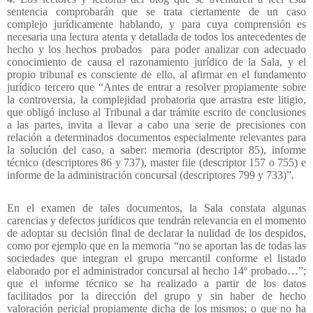
sentencia comprobarán que se trata ciertamente de un caso
complejo jurídicamente hablando, y para cuya comprensión es
necesaria una lectura atenta y detallada de todos los antecedentes de
hecho y los hechos probados
para poder analizar con adecuado
conocimiento de causa el razonamiento jurídico de la Sala, y el
propio tribunal es consciente de ello, al afirmar en el fundamento
jurídico tercero que “Antes de entrar a resolver propiamente sobre
la controversia, la complejidad probatoria que arrastra este litigio,
que obligó incluso al Tribunal a dar trámite escrito de conclusiones
a las partes, invita a llevar a cabo una serie de precisiones con
relación a determinados documentos especialmente relevantes para
la solución del caso, a saber: memoria (descriptor 85), informe
técnico (descriptores 86 y 737), master file (descriptor 157 o 755) e
informe de la administración concursal (descriptores 799 y 733)”.
En el examen de tales documentos, la Sala constata algunas
carencias y defectos jurídicos que tendrán relevancia en el momento
de adoptar su decisión final de declarar la nulidad de los despidos,
como por ejemplo que en la memoria “no se aportan las de todas las
sociedades que integran el grupo mercantil conforme el listado
elaborado por el administrador concursal al hecho 14º probado…”;
que el informe técnico se ha realizado a partir de los datos
facilitados por la dirección del grupo y sin haber de hecho
valoración pericial propiamente dicha de los mismos; o que no ha