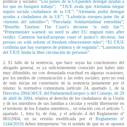
políticas y sociales:
“Los países de la UEpueden denegar ayudas a
los que no busquen trabajo”;
“
TJUE avala que Alemania niegue
seguro sociala ciudadanos de la UE”
; “
Alemania podrá denegar
ayudas a ciudadanos de la UE
”; “
LaJusticia europea pone fin al
«turismo del subsidio
»”; “
Pincelada: Solidaridadmal entendida”
;
“
Benefits Tourism: The Court’s decision ‘is only fair
’”;
“
Primeminister warned: no need to alter EU migrant rules after
verdict. Cameron backsEuropean court of justice’s decision, but
presses on with reform of freedom ofmovement rules”
; “
El TJUE
confirma que hay europeos de primera y de segunda”
; “
Lasentencia
del TJUE limita la libre circulación de personas
”.
2. El fallo de la sentencia, que hace suyas las conclusiones del
abogado general, es ya suficientemente conocido por haber sido
muy difundido, no con demasiada exactitud en algunas ocasiones,
por los medios de comunicación y las redes sociales, pero no está
de más iniciar mi comentario de la sentencia justamente por el
mismo: la normativa comunitaria (artículo 24, apartado 1, de la
D
irectiva 2004/38/CE del ParlamentoEuropeo y del Consejo, de 29
de abril de 2004,
relativa al derecho de los ciudadanos de la Unión
y de los miembros de sus familias a circular y residir libremente en
el territorio de los Estados miembros... en relación con el artículo 7,
apartado 1, letra b), de ésta, y el artículo 4 del Reglamento nº
883/2004, en su versión modificada por el
Reglamento nº
1244/2010
) deben interpretarse “en el sentido de que no se oponen