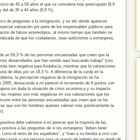
ectivo de 45 a 59 años el que se considera más preocupado (9,8
y del de 30 a 44 años (8,8 %).
ico de preguntas a la inmigración, y es ahí donde aparecen
pecial valoración por parte de los responsables públicos para
creación de falsos estereotipos, al mismo tiempo que también se
lizada de que los ciudadanos, sean autóctonos o extranjeros,
a de un 59,3 % de las personas encuestadas que creen que la
nos desarrollados que han venido aquí buscando trabajo” (cito
s más bien negativa para Andalucía, mientras que la valoraciones
na de ellas por un 18,3 %. A diferencia de la caída en la
blema, la percepción negativa de la inmigración se ha
 2005, destacando a mi parecer el incremento de 8 puntos con
 ajena sin duda la situación de crisis económica y su impacto
 las mujeres son más negativas en sus valoraciones que los
 ocurre entre las personas encuestadas que creen que no ha
ras que son los hombres quienes valoran más positivamente la
%).
ositiva debe valorarse a mi parecer que la mayoría de las
ositiva a las preguntas de si los extranjeros “deben tener
 como el resto de los españoles”, y “traer a su familia a vivir con
eleccionar a una persona para un puesto de trabajo por su grado de