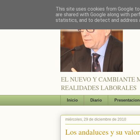
This site uses cookies from Google to 
are shared with Google along with per
statistics, and to detect and address 
EL NUEVO Y CAMBIANTE M
REALIDADES LABORALES
Inicio
Diario
Presentacion
miércoles, 29 de diciembre de 2010
Los andaluces y su valor