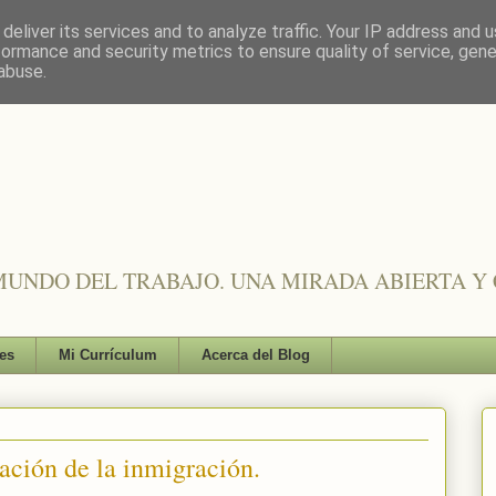
deliver its services and to analyze traffic. Your IP address and 
formance and security metrics to ensure quality of service, gen
abuse.
UNDO DEL TRABAJO. UNA MIRADA ABIERTA Y 
es
Mi Currículum
Acerca del Blog
ación de la inmigración.