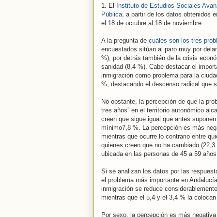
1. El
Instituto de Estudios Sociales Ava
Pública
, a partir de los datos obtenidos 
el 18 de octubre al 18 de noviembre.
A la pregunta de
cuáles son los tres pro
encuestados sitúan al paro muy por delant
%), por detrás también de la crisis econ
sanidad (8,4 %). Cabe destacar el impor
inmigración como problema para la ciuda
%, destacando el descenso radical que s
No obstante, la percepción de que la pro
tres años” en el territorio autonómico a
creen que sigue igual que antes suponen
mínimo7,8 %. La percepción es más negat
mientras que ocurre lo contrario entre qu
quienes creen que no ha cambiado (22,3 
ubicada en las personas de 45 a 59 años
Si se analizan los datos por las respues
el problema más importante en Andalucía, 
inmigración se reduce considerablemente 
mientras que el 5,4 y el 3,4 % la coloca
Por sexo, la percepción es más negativa 