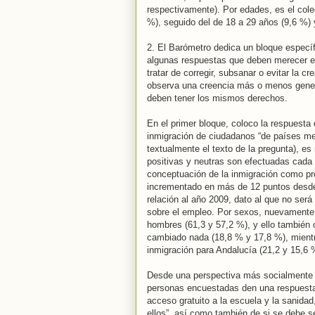
respectivamente). Por edades, es el col
%), seguido del de 18 a 29 años (9,6 %) 
2. El Barómetro dedica un bloque específ
algunas respuestas que deben merecer es
tratar de corregir, subsanar o evitar la 
observa una creencia más o menos genera
deben tener los mismos derechos.
En el primer bloque, coloco la respuest
inmigración de ciudadanos “de países me
textualmente el texto de la pregunta), e
positivas y neutras son efectuadas cada u
conceptuación de la inmigración como pro
incrementado en más de 12 puntos desde
relación al año 2009, dato al que no será
sobre el empleo. Por sexos, nuevamente
hombres (61,3 y 57,2 %), y ello también
cambiado nada (18,8 % y 17,8 %), mient
inmigración para Andalucía (21,2 y 15,6 
Desde una perspectiva más socialmente p
personas encuestadas den una respuesta p
acceso gratuito a la escuela y la sanidad,
ellos”, así como también de si se debe s