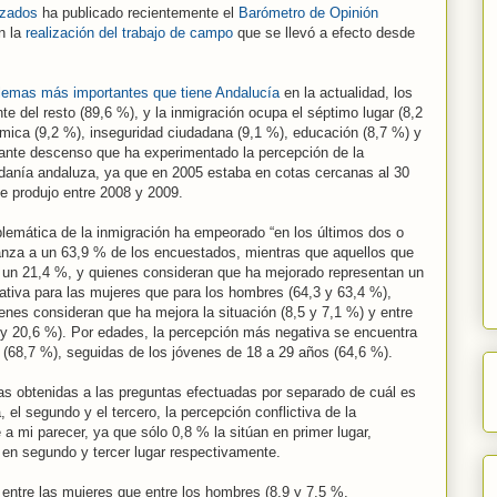
nzados
ha publicado recientemente el
Barómetro de Opinión
en la
realización del trabajo de campo
que se llevó a efecto desde
blemas más importantes que tiene Andalucía
en la actualidad, los
e del resto (89,6 %), y la inmigración ocupa el séptimo lugar (8,2
ómica (9,2 %), inseguridad ciudadana (9,1 %), educación (8,7 %) y
tante descenso que ha experimentado la percepción de la
danía andaluza, ya que en 2005 estaba en cotas cercanas al 30
e produjo entre 2008 y 2009.
blemática de la inmigración ha empeorado “en los últimos dos o
lcanza a un 63,9 % de los encuestados, mientras que aquellos que
 un 21,4 %, y quienes consideran que ha mejorado representan un
iva para las mujeres que para los hombres (64,3 y 63,4 %),
ienes consideran que ha mejora la situación (8,5 y 7,1 %) y entre
y 20,6 %). Por edades, la percepción más negativa se encuentra
 (68,7 %), seguidas de los jóvenes de 18 a 29 años (64,6 %).
tas obtenidas a las preguntas efectuadas por separado de cuál es
el segundo y el tercero, la percepción conflictiva de la
a mi parecer, ya que sólo 0,8 % la sitúan en primer lugar,
n en segundo y tercer lugar respectivamente.
entre las mujeres que entre los hombres (8,9 y 7,5 %,