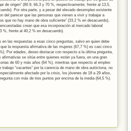
gar de origen” (80.9, 66,3 y 70 %, respectivamente, frente al 13,5,
erdo). Por otra parte, y a pesar del elevado desempleo existente
del parecer que las personas que vienen a vivir y trabajar a
los que no hay mano de obra suficiente” (33,2 % en desacuerdo),
encuestadas crean que esa incorporación al mercado laboral
3 %, frente al 40,2 % en desacuerdo).
s en las respuestas a esas cinco preguntas, salvo en quien debe
 que la respuesta afirmativa de las mujeres (67,7 %) es casi cinco
5 %). Por edades, deseo destacar con respecto a la última pregunta,
 afirmativas se sitúa entre quienes están ya fuera, en una gran
rsonas de 60 y más años (64 %), mientras que respecto al empleo
e trabajo “vacantes” por la carencia de mano de obra autóctona, no
especialmente afectado por la crisis, los jóvenes de 18 a 29 años,
pregunta con más de tres puntos por encima de la media (64,5 %).