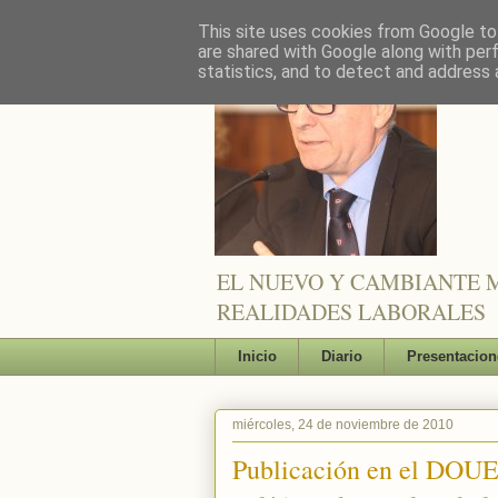
This site uses cookies from Google to 
are shared with Google along with per
statistics, and to detect and address 
EL NUEVO Y CAMBIANTE M
REALIDADES LABORALES
Inicio
Diario
Presentacion
miércoles, 24 de noviembre de 2010
Publicación en el DOUE 