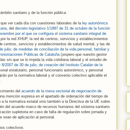
mbito sanitario y de la función pública.
 que ver cada día con cuestiones laborales de la
ley autonómica
taria
, del
decreto legislativo 1/1997 de 31 de octubre de la función
viembre por el que se configura el sistema sanitario integral de
 por la red XHUP, la red de centros, servicios y establecimientos
 de centros, servicios y establecimientos de salud mental, y las de
e julio, de medidas de conciliación de la vida personal, familiar y
dministraciones Públicas de Cataluña
(¡espero que nuestro gestor
as sin que se lo impida la vida cotidiana laboral y el estudio de
 8/2007 de 30 de julio, de creación del Instituto Catalán de la
onal estatutario, personal funcionario autonómico, y personal
irán por la normativa laboral y el convenio colectivo aplicable el
.
ocimiento del
acuerdo de la mesa sectorial de negociación de
una mención expresa en el apartado de ordenación del tiempo de
o a la normativa estatal sino también a la Directiva de la UE sobre
bién del acuerdo marco de recursos humanos del sistema sanitario
icación supletoria en caso de falta de regulación sobre jornada y
 sean de aplicación al personal.
ios colectivos.