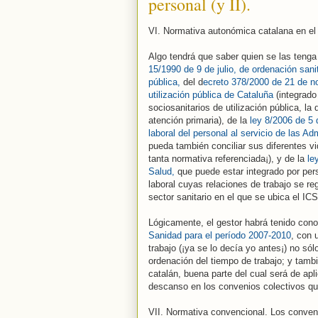
personal (y II).
VI. Normativa autonómica catalana en el á
Algo tendrá que saber quien se las tenga
15/1990 de 9 de julio, de ordenación sani
pública,
del d
ecreto 378/2000 de 21 de no
utilización pública de Cataluña
(integrado
sociosanitarios de utilización pública, la
atención primaria), de la
ley 8/2006 de 5 d
laboral del personal al servicio de las A
pueda también conciliar sus diferentes vid
tanta normativa referenciada¡), y de la
ley
Salud,
que puede estar integrado por pers
laboral cuyas relaciones de trabajo se reg
sector sanitario en el que se ubica el ICS
Lógicamente, el gestor habrá tenido con
Sanidad para el período 2007-2010
, con 
trabajo (¡ya se lo decía yo antes¡) no sól
ordenación del tiempo de trabajo; y tam
catalán, buena parte del cual será de apl
descanso en los convenios colectivos que
VII. Normativa convencional. Los conven