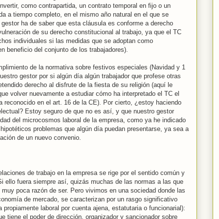
vertir, como contrapartida, un contrato temporal en fijo o un
nada a tiempo completo, en el mismo año natural en el que se
ro gestor ha de saber que esta cláusula es conforme a derecho
ulneración de su derecho constitucional al trabajo, ya que el TC
echos individuales si las medidas que se adoptan como
en beneficio del conjunto de los trabajadores).
mplimiento de la normativa sobre festivos especiales (Navidad y 1
nuestro gestor por si algún día algún trabajador que profese otras
etendido derecho al disfrute de la fiesta de su religión (aquí le
 que volver nuevamente a estudiar cómo ha interpretado el TC el
sa reconocido en el art. 16 de la CE). Por cierto, ¿estoy haciendo
telectual? Estoy seguro de que no es así, y que nuestro gestor
alidad del microcosmos laboral de la empresa, como ya he indicado
 hipotéticos problemas que algún día puedan presentarse, ya sea a
ociación de un nuevo convenio.
laciones de trabajo en la empresa se rige por el sentido común y
 Si ello fuera siempre así, quizás muchas de las normas a las que
an muy poca razón de ser. Pero vivimos en una sociedad donde las
economía de mercado, se caracterizan por un rasgo significativo
 propiamente laboral por cuenta ajena, estatutaria o funcionarial):
ue tiene el poder de dirección, organizador y sancionador sobre