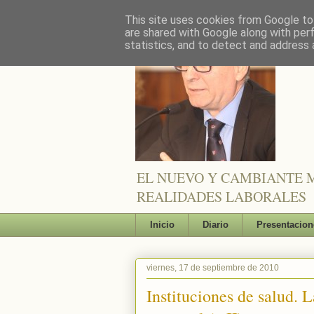
This site uses cookies from Google to 
are shared with Google along with per
statistics, and to detect and address 
EL NUEVO Y CAMBIANTE M
REALIDADES LABORALES
Inicio
Diario
Presentacion
viernes, 17 de septiembre de 2010
Instituciones de salud. L