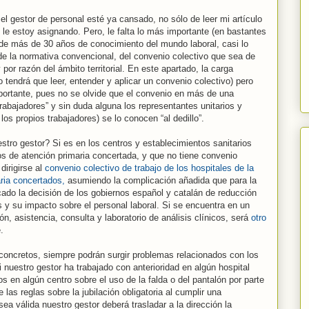
el gestor de personal esté ya cansado, no sólo de leer mi artículo
 le estoy asignando. Pero, le falta lo más importante (en bastantes
 de más de 30 años de conocimiento del mundo laboral, casi lo
e la normativa convencional, del convenio colectivo que sea de
por razón del ámbito territorial. En este apartado, la carga
o tendrá que leer, entender y aplicar un convenio colectivo) pero
ortante, pues no se olvide que el convenio en más de una
rabajadores” y sin duda alguna los representantes unitarios y
los propios trabajadores) se lo conocen “al dedillo”.
stro gestor? Si es en los centros y establecimientos sanitarios
s de atención primaria concertada, y que no tiene convenio
dirigirse al
convenio colectivo de trabajo de los hospitales de la
ria concertados,
asumiendo la complicación añadida que para la
ado la decisión de los gobiernos español y catalán de reducción
s y su impacto sobre el personal laboral. Si se encuentra en un
ón, asistencia, consulta y laboratorio de análisis clínicos, será
otro
.
concretos, siempre podrán surgir problemas relacionados con los
i nuestro gestor ha trabajado con anterioridad en algún hospital
s en algún centro sobre el uso de la falda o del pantalón por parte
 las reglas sobre la jubilación obligatoria al cumplir una
a válida nuestro gestor deberá trasladar a la dirección la