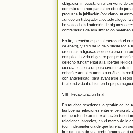
obligación impuesta en el convenio de con
contrato a tiempo parcial en otro de jor
produzca la jubilación (por cierto, nuest
aunque un trabajador afectado alegue la v
ha validado la limitación de algunos der
contrapartida de esa limitación revierten 
En fin, atención especial merecerá el cu
de enero), y sólo se lo dejo planteado a 
creencias religiosas solicite ejercer un pr
complico la vida al gestor porque tendrá
derecho fundamental a la libertad religio
ciencia ficción o un puro divertimento in
deberá estar bien atento a cuál es la re
con anterioridad, para avanzarse a estos
título individual o bien en la propia neg
VIII. Recapitulación final.
En muchas ocasiones la gestión de las re
las buenas relaciones entre el personal.
me he referido en mi explicación tendrí
relaciones laborales, en el marco de la 
(con independencia de que la relación sea
la existencia de una parte (empresario) q