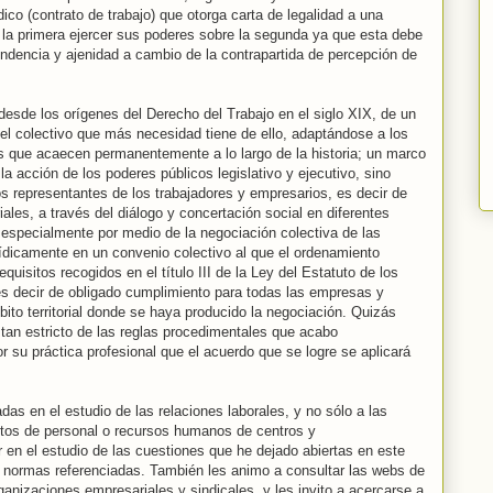
rídico (contrato de trabajo) que otorga carta de legalidad a una
 la primera ejercer sus poderes sobre la segunda ya que esta debe
ndencia y ajenidad a cambio de la contrapartida de percepción de
desde los orígenes del Derecho del Trabajo en el siglo XIX, de un
del colectivo que más necesidad tiene de ello, adaptándose a los
s que acaecen permanentemente a lo largo de la historia; un marco
a acción de los poderes públicos legislativo y ejecutivo, sino
os representantes de los trabajadores y empresarios, es decir de
ales, a través del diálogo y concertación social en diferentes
y especialmente por medio de la negociación colectiva de las
ídicamente en un convenio colectivo al que el ordenamiento
equisitos recogidos en el título III de la Ley del Estatuto de los
 es decir de obligado cumplimiento para todas las empresas y
bito territorial donde se haya producido la negociación. Quizás
tan estricto de las reglas procedimentales que acabo
r su práctica profesional que el acuerdo que se logre se aplicará
das en el estudio de las relaciones laborales, y no sólo a las
tos de personal o recursos humanos de centros y
r en el estudio de las cuestiones que he dejado abiertas en este
as normas referenciadas. También les animo a consultar las webs de
ganizaciones empresariales y sindicales, y les invito a acercarse a