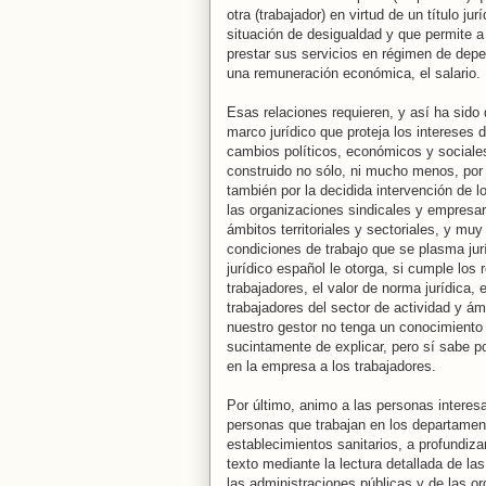
otra (trabajador) en virtud de un título ju
situación de desigualdad y que permite a
prestar sus servicios en régimen de depe
una remuneración económica, el salario.
Esas relaciones requieren, y así ha sido 
marco jurídico que proteja los intereses 
cambios políticos, económicos y sociale
construido no sólo, ni mucho menos, por l
también por la decidida intervención de l
las organizaciones sindicales y empresari
ámbitos territoriales y sectoriales, y mu
condiciones de trabajo que se plasma jur
jurídico español le otorga, si cumple los r
trabajadores, el valor de norma jurídica,
trabajadores del sector de actividad y ám
nuestro gestor no tenga un conocimiento 
sucintamente de explicar, pero sí sabe po
en la empresa a los trabajadores.
Por último, animo a las personas interesa
personas que trabajan en los departamen
establecimientos sanitarios, a profundiza
texto mediante la lectura detallada de l
las administraciones públicas y de las or