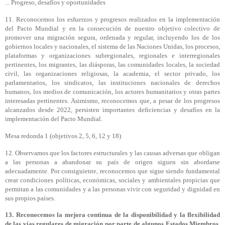
... Progreso, desafíos y oportunidades
11. Reconocemos los esfuerzos y progresos realizados en la implementación
del Pacto Mundial y en la consecución de nuestro objetivo colectivo de
promover una migración segura, ordenada y regular, incluyendo los de los
gobiernos locales y nacionales, el sistema de las Naciones Unidas, los procesos,
plataformas y organizaciones subregionales, regionales e interregionales
pertinentes, los migrantes, las diásporas, las comunidades locales, la sociedad
civil, las organizaciones religiosas, la academia, el sector privado, los
parlamentarios, los sindicatos, las instituciones nacionales de derechos
humanos, los medios de comunicación, los actores humanitarios y otras partes
interesadas pertinentes. Asimismo, reconocemos que, a pesar de los progresos
alcanzados desde 2022, persisten importantes deficiencias y desafíos en la
implementación del Pacto Mundial.
Mesa redonda 1 (objetivos 2, 5, 6, 12 y 18)
12. Observamos que los factores estructurales y las causas adversas que obligan
a las personas a abandonar su país de origen siguen sin abordarse
adecuadamente. Por consiguiente, reconocemos que sigue siendo fundamental
crear condiciones políticas, económicas, sociales y ambientales propicias que
permitan a las comunidades y a las personas vivir con seguridad y dignidad en
sus propios países.
13. Reconocemos la mejora continua de la disponibilidad y la flexibilidad
de las vías regulares de migración por parte de algunos Estados Miembros,