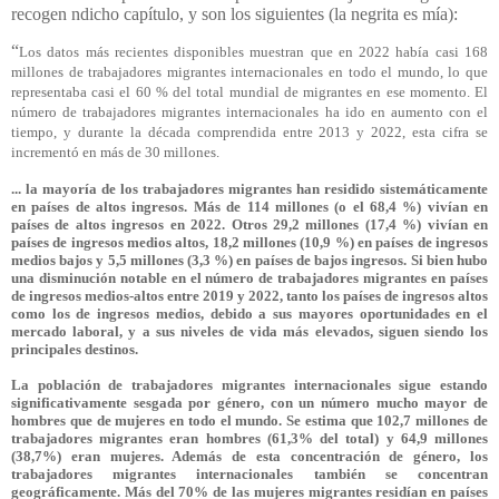
recogen ndicho capítulo, y son los siguientes (la negrita es mía):
“
Los datos más recientes disponibles muestran que en 2022 había casi 168
millones de trabajadores migrantes internacionales en todo el mundo, lo que
representaba casi el 60 % del total mundial de migrantes en ese momento. El
número de trabajadores migrantes internacionales ha ido en aumento con el
tiempo, y durante la década comprendida entre 2013 y 2022, esta cifra se
incrementó en más de 30 millones.
... la mayoría de los trabajadores migrantes han residido sistemáticamente
en países de altos ingresos. Más de 114 millones (o el 68,4 %) vivían en
países de altos ingresos en 2022. Otros 29,2 millones (17,4 %) vivían en
países de ingresos medios altos, 18,2 millones (10,9 %) en países de ingresos
medios bajos y 5,5 millones (3,3 %) en países de bajos ingresos. Si bien hubo
una disminución notable en el número de trabajadores migrantes en países
de ingresos medios-altos entre 2019 y 2022, tanto los países de ingresos altos
como los de ingresos medios, debido a sus mayores oportunidades en el
mercado laboral, y a sus niveles de vida más elevados, siguen siendo los
principales destinos.
La población de trabajadores migrantes internacionales sigue estando
significativamente sesgada por género, con un número mucho mayor de
hombres que de mujeres en todo el mundo. Se estima que 102,7 millones de
trabajadores migrantes eran hombres (61,3% del total) y 64,9 millones
(38,7%) eran mujeres. Además de esta concentración de género, los
trabajadores migrantes internacionales también se concentran
geográficamente. Más del 70% de las mujeres migrantes residían en países