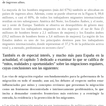
de ingresos altos.
La mayoría de los hombres migrantes (más del 67%) también se ubicaban en
países de ingresos altos. Además, como se puede observar en la Figura 6, 99,6
millones, o casi el 60%, de todos los trabajadores migrantes internacionales
residían en tres subregiones: América del Norte; los Estados Árabes; y el norte,
sur y oeste de Europa. También se observa un desequilibrio de género muy
notable entre los trabajadores migrantes en dos regiones: el sur de Asia (5
millones de hombres frente a 2,1 millones de mujeres) y los Estados árabes
(19,2 millones de hombres frente a 3,4 millones de mujeres). La región de los
Estados árabes es uno de los principales destinos para los trabajadores
migrantes internacionales, donde representan el 37,2 % de la población activa
total y, a menudo, predominan en sectores clave”.
También es de especial interés, y mucho más para España en la
actualidad, el capítulo 5 dedicado a examinar lo que se califica de
“mitos, realidades y oportunidades” sobre las migraciones regulares,
cuyas conclusiones son las siguientes:
Las vías de migración regular son fundamentales para la gobernanza de la
migración en todo el mundo; aun así, los debates al respecto suelen estar
influenciados por mitos y conceptos erróneos que presentan la migración
como un fenómeno descontrolado e intrínsecamente problemático, lo que
incita a demandar controles fronterizos más estrictos y a restringir la
entrada, la residencia y la protección de los migrantes.
• Las vías de migración regular no son instrumentos de política estáticos, sino