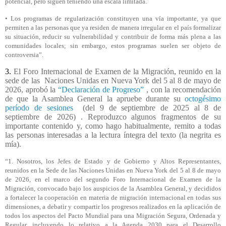
potencial, pero siguen teniendo una escala limitada.
• Los programas de regularización constituyen una vía importante, ya que
permiten a las personas que ya residen de manera irregular en el país formalizar
su situación, reducir su vulnerabilidad y contribuir de forma más plena a las
comunidades locales; sin embargo, estos programas suelen ser objeto de
controversia”.
3.
El Foro Internacional de Examen de la Migración, reunido en la
sede de las
Naciones Unidas en Nueva York del 5 al 8 de mayo de
2026, aprobó la
“Declaración de Progreso”
, con la recomendación
de que la Asamblea General la apruebe durante su
octogésimo
período de sesiones
(del 9 de septiembre de 2025 al 8 de
septiembre de 2026) . Reproduzco algunos fragmentos de su
importante contenido y, como hago habitualmente, remito a todas
las personas interesadas a la lectura íntegra del texto (la negrita es
mía).
“1. Nosotros, los Jefes de Estado y de Gobierno y Altos Representantes,
reunidos en la Sede de las Naciones Unidas en Nueva York del 5 al 8 de mayo
de 2026, en el marco del segundo Foro Internacional de Examen de la
Migración, convocado bajo los auspicios de la Asamblea General, y decididos
a fortalecer la cooperación en materia de migración internacional en todas sus
dimensiones, a debatir y compartir los progresos realizados en la aplicación de
todos los aspectos del Pacto Mundial para una Migración Segura, Ordenada y
Regular, incluyendo lo relativo a la Agenda 2030 para el Desarrollo