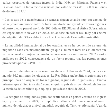
países receptores de remesas fueron la India, México, Filipinas, Francia y el
Pakistán. Solo la India recibió remesas por valor de más de 137.000 millones
de dólares EE.UU.
•
Los costos de la transferencia de remesas siguen estando muy por encima de
los objetivos internacionales. Si bien han ido disminuyendo en varias regiones,
el costo medio para el envío de 200 dólares EE.UU. en el África Subsahariana
era especialmente elevado en 2023, situándose en casi el 8%, muy por encima
del objetivo del 3% establecido en los Objetivos de Desarrollo Sostenible.
•
La movilidad internacional de los estudiantes se ha convertido en una vía
migratoria cada vez más importante, ya que el número total de estudiantes que
se trasladan al extranjero ha pasado de poco más de 2 millones en 2002 a casi 7
millones en 2022, consecuencia de un fuerte repunte tras las perturbaciones
provocadas por la COVID-19.
•
El número de refugiados se mantuvo elevado. A finales de 2024, había en el
mundo 36,9 millones de refugiados. La República Árabe Siria siguió siendo el
principal país de origen de los refugiados, seguida del Afganistán y Ucrania,
mientras que el Sudán se situó como el quinto país de origen de refugiados tras
la escalada del conflicto que aqueja al país desde abril de 2023.
•
La acogida de refugiados siguió concentrándose en países vecinos de ingreso
bajo y mediano. En 2024, la República Islámica del Irán acogía al mayor
número de refugiados a nivel mundial, seguida de Türkiye, Alemania, Uganda