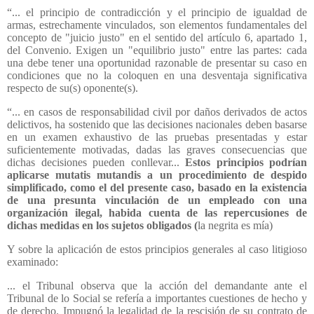
“... el principio de contradicción y el principio de igualdad de
armas, estrechamente vinculados, son elementos fundamentales del
concepto de "juicio justo" en el sentido del artículo 6, apartado 1,
del Convenio. Exigen un "equilibrio justo" entre las partes: cada
una debe tener una oportunidad razonable de presentar su caso en
condiciones que no la coloquen en una desventaja significativa
respecto de su(s) oponente(s).
“... en casos de responsabilidad civil por daños derivados de actos
delictivos, ha sostenido que las decisiones nacionales deben basarse
en un examen exhaustivo de las pruebas presentadas y estar
suficientemente motivadas, dadas las graves consecuencias que
dichas decisiones pueden conllevar...
Estos principios podrían
aplicarse mutatis mutandis a un procedimiento de despido
simplificado, como el del presente caso, basado en la existencia
de una presunta vinculación de un empleado con una
organización ilegal, habida cuenta de las repercusiones de
dichas medidas en los sujetos obligados (
la negrita es mía)
Y sobre la aplicación de estos principios generales al caso litigioso
examinado:
... el Tribunal observa que la acción del demandante ante el
Tribunal de lo Social se refería a importantes cuestiones de hecho y
de derecho. Impugnó la legalidad de la rescisión de su contrato de