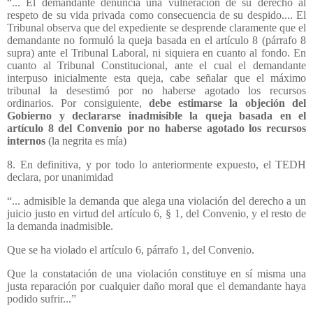
“... El demandante denuncia una vulneración de su derecho al
respeto de su vida privada como consecuencia de su despido.... El
Tribunal observa que del expediente se desprende claramente que el
demandante no formuló la queja basada en el artículo 8 (párrafo 8
supra) ante el Tribunal Laboral, ni siquiera en cuanto al fondo. En
cuanto al Tribunal Constitucional, ante el cual el demandante
interpuso inicialmente esta queja, cabe señalar que el máximo
tribunal la desestimó por no haberse agotado los recursos
ordinarios. Por consiguiente,
debe estimarse la objeción del
Gobierno y declararse inadmisible la queja basada en el
artículo 8 del Convenio por no haberse agotado los recursos
internos
(la negrita es mía)
8. En definitiva, y por todo lo anteriormente expuesto, el TEDH
declara, por unanimidad
“... admisible la demanda que alega una violación del derecho a un
juicio justo en virtud del artículo 6, § 1, del Convenio, y el resto de
la demanda inadmisible.
Que se ha violado el artículo 6, párrafo 1, del Convenio.
Que la constatación de una violación constituye en sí misma una
justa reparación por cualquier daño moral que el demandante haya
podido sufrir...”