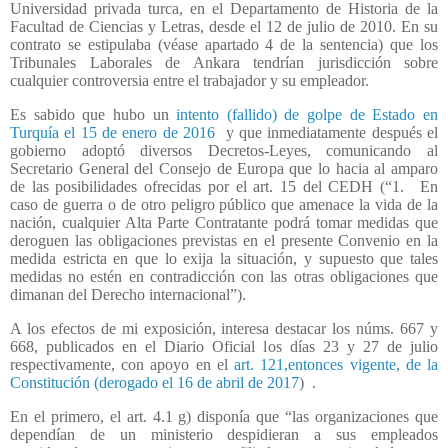
Universidad privada turca, en el Departamento de Historia de la
Facultad de Ciencias y Letras, desde el 12 de julio de 2010. En su
contrato se estipulaba (véase apartado 4 de la sentencia) que los
Tribunales Laborales de Ankara tendrían jurisdicción sobre
cualquier controversia entre el trabajador y su empleador.
Es sabido que hubo un
intento (fallido) de golpe de Estado en
Turquía el 15 de enero de 2016
y que inmediatamente después el
gobierno adoptó diversos Decretos-Leyes, comunicando al
Secretario General del Consejo de Europa que lo hacia al amparo
de las posibilidades ofrecidas por el art. 15 del CEDH (“1. En
caso de guerra o de otro peligro público que amenace la vida de la
nación, cualquier Alta Parte Contratante podrá tomar medidas que
deroguen las obligaciones previstas en el presente Convenio en la
medida estricta en que lo exija la situación, y supuesto que tales
medidas no estén en contradicción con las otras obligaciones que
dimanan del Derecho internacional”).
A los efectos de mi exposición, interesa destacar los núms. 667 y
668, publicados en el Diario Oficial los días 23 y 27 de julio
respectivamente, con apoyo en el
art. 121,entonces vigente, de la
Constitución (derogado el 16 de abril de 2017
)
.
En el primero, el art. 4.1 g) disponía que “las organizaciones que
dependían de un ministerio despidieran a sus empleados