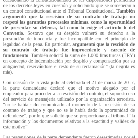
de los decretos-leyes en cuestión y solicitando que se sometieran a
un control constitucional ante el Tribunal Constitucional.
También
argumentó que la rescisión de su contrato de trabajo no
respetó las garantías procesales mínimas, como la oportunidad
de presentar su defensa, tal como lo exige el artículo 6 del
Convenio.
Sostuvo que su despido vulneró su derecho a la
presunción de inocencia y fue incompatible con el principio de
legalidad de la pena. En particular,
argumentó que la rescisión de
su contrato de trabajo fue improcedente y carente de
fundamento
. También solicitó la suma de 1.000 liras turcas (TRY)
en concepto de indemnización por despido y compensación por su
antigüedad, reservándose el resto de su reclamación” (la negrita es
mía).
Con ocasión de la vista judicial celebrada el 21 de marzo de 2017,
la parte demandante declaró que el motivo alegado por el
empleador para proceder a la rescisión del contrato, el supuesto uso
del servicio de mensajería utilizado por la organización terrorista,
“no le había sido comunicado al momento de la rescisión de su
contrato de trabajo y que no se le había dado la oportunidad de
defenderse”, por lo que solicitó que se proporcionara al tribunal “la
información y los documentos relativos a la exactitud y validez de
este motivo”.
Las pretensiones de la parte demandante fueron desestimadas por el