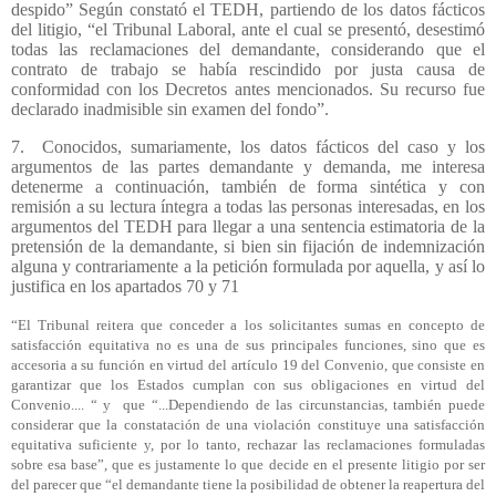
despido” Según constató el TEDH, partiendo de los datos fácticos
del litigio, “el Tribunal Laboral, ante el cual se presentó, desestimó
todas las reclamaciones del demandante, considerando que el
contrato de trabajo se había rescindido por justa causa de
conformidad con los Decretos antes mencionados. Su recurso fue
declarado inadmisible sin examen del fondo”.
7.
Conocidos, sumariamente, los datos fácticos del caso y los
argumentos de las partes demandante y demanda, me interesa
detenerme a continuación, también de forma sintética y con
remisión a su lectura íntegra a todas las personas interesadas, en los
argumentos del TEDH para llegar a una sentencia estimatoria de la
pretensión de la demandante, si bien sin fijación de indemnización
alguna y contrariamente a la petición formulada por aquella, y así lo
justifica en los apartados 70 y 71
“El Tribunal reitera que conceder a los solicitantes sumas en concepto de
satisfacción equitativa no es una de sus principales funciones, sino que es
accesoria a su función en virtud del artículo 19 del Convenio, que consiste en
garantizar que los Estados cumplan con sus obligaciones en virtud del
Convenio.... “ y
que “...Dependiendo de las circunstancias, también puede
considerar que la constatación de una violación constituye una satisfacción
equitativa suficiente y, por lo tanto, rechazar las reclamaciones formuladas
sobre esa base”, que es justamente lo que decide en el presente litigio por ser
del parecer que “el demandante tiene la posibilidad de obtener la reapertura del