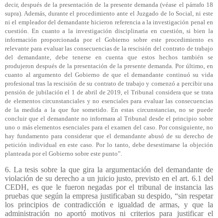
decir, después de la presentación de la presente demanda (véase el párrafo 18
supra). Además, durante el procedimiento ante el Juzgado de lo Social, ni este
ni el empleador del demandante hicieron referencia a la investigación penal en
cuestión. En cuanto a la investigación disciplinaria en cuestión, si bien la
información proporcionada por el Gobierno sobre este procedimiento es
relevante para evaluar las consecuencias de la rescisión del contrato de trabajo
del demandante, debe tenerse en cuenta que estos hechos también se
produjeron después de la presentación de la presente demanda. Por último, en
cuanto al argumento del Gobierno de que el demandante continuó su vida
profesional tras la rescisión de su contrato de trabajo y comenzó a percibir una
pensión de jubilación el 1 de abril de 2019, el Tribunal considera que se trata
de elementos circunstanciales y no esenciales para evaluar las consecuencias
de la medida a la que fue sometido. En estas circunstancias, no se puede
concluir que el demandante no informara al Tribunal desde el principio sobre
uno o más elementos esenciales para el examen del caso. Por consiguiente, no
hay fundamento para considerar que el demandante abusó de su derecho de
petición individual en este caso. Por lo tanto, debe desestimarse la objeción
planteada por el Gobierno sobre este punto”.
6. La tesis sobre la que gira la argumentación del demandante de
violación de su derecho a un juicio justo, previsto en el art. 6.1 del
CEDH, es que le fueron negadas por el tribunal de instancia las
pruebas que según la empresa justificaban su despido, “sin respetar
los principios de contradicción e igualdad de armas, y que la
administración no aportó motivos ni criterios para justificar el