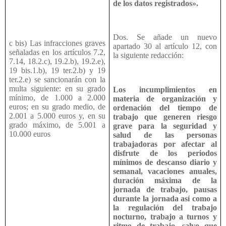
de los datos registrados».
Dos. Se añade un nuevo
c bis) Las infracciones graves
apartado 30 al artículo 12, con
señaladas en los artículos 7.2,
la siguiente redacción:
7.14, 18.2.c), 19.2.b), 19.2.e),
19 bis.1.b), 19 ter.2.b) y 19
ter.2.e) se sancionarán con la
multa siguiente: en su grado
Los incumplimientos en
mínimo, de 1.000 a 2.000
materia de organización y
euros; en su grado medio, de
ordenación del tiempo de
2.001 a 5.000 euros y, en su
trabajo que generen riesgo
grado máximo, de 5.001 a
grave para la seguridad y
10.000 euros
salud de las personas
trabajadoras por afectar al
disfrute de los periodos
mínimos de descanso diario y
semanal, vacaciones anuales,
duración máxima de la
jornada de trabajo, pausas
durante la jornada así como a
la regulación del trabajo
nocturno, trabajo a turnos y
ritmo de trabajo, salvo que