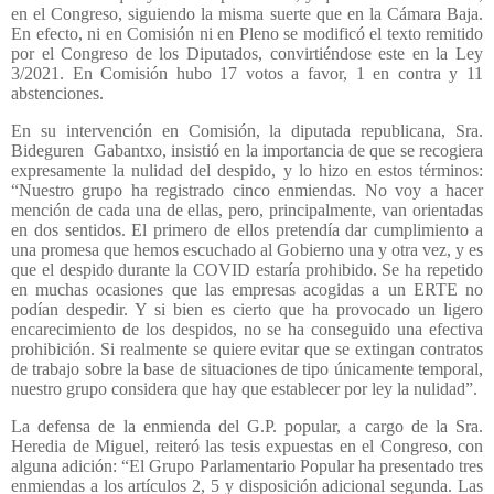
en el Congreso, siguiendo la misma suerte que en la Cámara Baja.
En efecto, ni en Comisión ni en Pleno se modificó el texto remitido
por el Congreso de los Diputados, convirtiéndose este en la Ley
3/2021. En Comisión hubo 17 votos a favor, 1 en contra y 11
abstenciones.
En su intervención en Comisión, la diputada republicana, Sra.
Bideguren
Gabantxo, insistió en la importancia de que se recogiera
expresamente la nulidad del despido, y lo hizo en estos términos:
“Nuestro grupo ha registrado cinco enmiendas. No voy a hacer
mención de cada una de ellas, pero, principalmente, van orientadas
en dos sentidos. El primero de ellos pretendía dar cumplimiento a
una promesa que hemos escuchado al Gobierno una y otra vez, y es
que el despido durante la COVID estaría prohibido. Se ha repetido
en muchas ocasiones que las empresas acogidas a un ERTE no
podían despedir. Y si bien es cierto que ha provocado un ligero
encarecimiento de los despidos, no se ha conseguido una efectiva
prohibición. Si realmente se quiere evitar que se extingan contratos
de trabajo sobre la base de situaciones de tipo únicamente temporal,
nuestro grupo considera que hay que establecer por ley la nulidad”.
La defensa de la enmienda del G.P. popular, a cargo de la Sra.
Heredia de Miguel, reiteró las tesis expuestas en el Congreso, con
alguna adición: “El Grupo Parlamentario Popular ha presentado tres
enmiendas a los artículos 2, 5 y disposición adicional segunda. Las