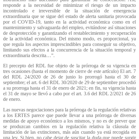
responde a la necesidad de minimizar el riesgo de un impacto
incontrolado e irreversible de la situación de emergencia
extraordinaria que se sigue del estado de alerta sanitaria provocada
por el COVID-19, tanto en la actividad económica como en el
mantenimiento y salvaguarda del empleo, evitándose así situaciones
de desprotección y garantizando el restablecimiento y recuperación
de la actividad económica. Del mismo modo, es proporcional, ya
que regula los aspectos imprescindibles para conseguir su objetivo,
limitando sus efectos a la concurrencia de la situación temporal y
extraordinaria descrita…”.
El precepto del RDL fue objeto de la prórroga de su vigencia en
tres ocasiones (hasta el momento de cierre de este artículo) El art. 7
del RDL 24/2020 de 26 de junio lo prorrogó hasta el 30 de
septiembre; el art. 6 del RDL 30/2020 de 29 de septiembre procedió
a su prorroga hasta el 31 de enero de 2021; en fin, su vigencia hasta
el 31 de mayo se llevó a cabo por el art. 3.6 del RDL 2/2021 de 26
de enero.
Las nuevas negociaciones para la prórroga de la regulación relativas
a los ERTES parece que puede llevar a una prórroga de diversas
medidas de apoyo económico a los mismos, y no es de prever que
se produzcan cambios en la regulación relativa la cláusula de
limitación de las extinciones, más aún cuando ya está recogida en
una ley. Si bien, no cabe dejar de suscitar la duda que puede surgir