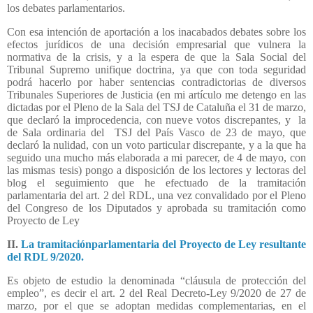
los debates parlamentarios.
Con esa intención de aportación a los inacabados debates sobre los
efectos jurídicos de una decisión empresarial que vulnera la
normativa de la crisis, y a la espera de que la Sala Social del
Tribunal Supremo unifique doctrina, ya que con toda seguridad
podrá hacerlo por haber sentencias contradictorias de diversos
Tribunales Superiores de Justicia (en mi artículo me detengo en las
dictadas por el Pleno de la Sala del TSJ de Cataluña el 31 de marzo,
que declaró la improcedencia, con nueve votos discrepantes, y
la
de Sala ordinaria del
TSJ del País Vasco de 23 de mayo, que
declaró la nulidad, con un voto particular discrepante, y a la que ha
seguido una mucho más elaborada a mi parecer, de 4 de mayo, con
las mismas tesis) pongo a disposición de los lectores y lectoras del
blog el seguimiento que he efectuado de la tramitación
parlamentaria del art. 2 del RDL, una vez convalidado por el Pleno
del Congreso de los Diputados y aprobada su tramitación como
Proyecto de Ley
II.
La tramitaciónparlamentaria del Proyecto de Ley resultante
del RDL 9/2020.
Es objeto de estudio la denominada “cláusula de protección del
empleo”, es decir el art. 2 del Real Decreto-Ley 9/2020 de 27 de
marzo, por el que se adoptan medidas complementarias, en el