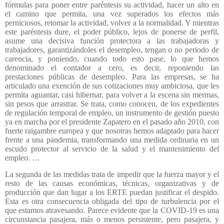
fórmulas para poner entre paréntesis su actividad, hacer un alto en
el camino que permita, una vez superados los efectos más
perniciosos, retomar la actividad, volver a la normalidad. Y mientras
este paréntesis dure, el poder público, lejos de ponerse de perfil,
asume una decisiva función protectora a las trabajadoras y
trabajadores, garantizándoles el desempleo, tengan o no periodo de
carencia, y poniendo, cuando todo esto pase, lo que hemos
denominado el contador a cero, es decir, reponiendo las
prestaciones públicas de desempleo. Para las empresas, se ha
articulado una exención de sus cotizaciones muy ambiciosa, que les
permita aguantar, casi hibernar, para volver a la escena sin mermas,
sin pesos que arrastrar. Se trata, como conocen, de los expedientes
de regulación temporal de empleo, un instrumento de gestión puesto
ya en marcha por el presidente Zapatero en el pasado año 2010, con
fuerte raigambre europea y que nosotras hemos adaptado para hacer
frente a una pandemia, transformando una medida ordinaria en un
escudo protector al servicio de la salud y el mantenimiento del
empleo. …
La segunda de las medidas trata de impedir que la fuerza mayor y el
resto de las causas económicas, técnicas, organizativas y de
producción que dan lugar a los ERTE puedan justificar el despido.
Esta es otra consecuencia obligada del tipo de turbulencia por el
que estamos atravesando. Parece evidente que la COVID-19 es una
circunstancia pasajera, más o menos persistente, pero pasajera, y