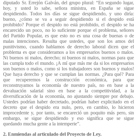
diputado Sr. Errejón Galván, del grupo plural: “En segundo lugar,
hoy, y usted lo sabe, señora ministra, en España se sigue
despidiendo. Todos los días se sigue despidiendo, y uno diría:
bueno, ¿cómo se va a seguir despidiendo si el despido está
prohibido? Porque el despido no está prohibido, el despido se ha
encarecido un poco, no lo suficiente porque el problema, señores
del Partido Popular, es que esto no es una cosa de buenas o de
malas intenciones. Resulta que ustedes, que son los amos del
punitivismo, cuando hablamos de derecho laboral dicen que el
problema es que consideramos a los empresarios buenos o malos.
Ni buenos ni malos, derecho; ni buenos ni malos, normas para que
las cumpla todo el mundo. ¡A mí que más me da si los empresarios
son buenos o malos, como si los trabajadores son buenos y malos!
Que haya derecho y que se cumplan las normas. ¿Para qué? Para
que recuperemos la construcción económica, para que
reconstruyamos la economía de nuestro país, no en base a la
devaluación salarial sino en base a la competitividad, a la
diversificación de la economía, no ajustando siempre por debajo.
Ustedes podrían haber decretado, podrían haber explicitado en el
decreto que el despido era nulo, pero, en cambio, lo hicieron
improcedente y, por tanto, se encareció un poquito más pero, sin
embargo, se sigue despidiendo y eso significa que se sigue
quedando mucha gente a la intemperie”.
2. Enmiendas al articulado del Proyecto de Ley.