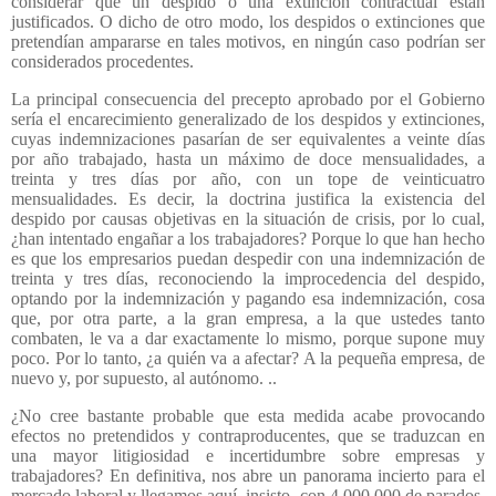
considerar que un despido o una extinción contractual están
justificados. O dicho de otro modo, los despidos o extinciones que
pretendían ampararse en tales motivos, en ningún caso podrían ser
considerados procedentes.
La principal consecuencia del precepto aprobado por el Gobierno
sería el encarecimiento generalizado de los despidos y extinciones,
cuyas indemnizaciones pasarían de ser equivalentes a veinte días
por año trabajado, hasta un máximo de doce mensualidades, a
treinta y tres días por año, con un tope de veinticuatro
mensualidades. Es decir, la doctrina justifica la existencia del
despido por causas objetivas en la situación de crisis, por lo cual,
¿han intentado engañar a los trabajadores? Porque lo que han hecho
es que los empresarios puedan despedir con una indemnización de
treinta y tres días, reconociendo la improcedencia del despido,
optando por la indemnización y pagando esa indemnización, cosa
que, por otra parte, a la gran empresa, a la que ustedes tanto
combaten, le va a dar exactamente lo mismo, porque supone muy
poco. Por lo tanto, ¿a quién va a afectar? A la pequeña empresa, de
nuevo y, por supuesto, al autónomo. ..
¿No cree bastante probable que esta medida acabe provocando
efectos no pretendidos y contraproducentes, que se traduzcan en
una mayor litigiosidad e incertidumbre sobre empresas y
trabajadores? En definitiva, nos abre un panorama incierto para el
mercado laboral y llegamos aquí, insisto, con 4 000 000 de parados,