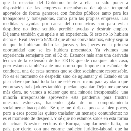
que la reacción del Gobierno frente a ella ha sido poner a
disposición de las empresas mecanismos de ajuste temporal
apoyados de forma generosa con fondos públicos tanto para los
trabajadores y trabajadoras, como para las propias empresas. Las
medidas y ayudas por causa del coronavirus son para evitar
despidos; no tiene sentido percibir ayudas y destruir empleo.
Déjenme también que apele a mi experiencia. Si esto no lo hubiera
dicho el Real Decreto 9/2020 que ahora convalidamos, estoy segura
de que lo hubieran dicho las juezas y los jueces en la primera
oportunidad que se les hubiera presentado. Ya vivimos una
experiencia semejante con el 52 d). Estamos más ante una derivada
técnica de la extensión de los ERTE que de cualquier otra cosa,
pero estamos también ante una norma que impone un estándar de
conducta, una de estas normas que se dice socialmente responsable.
No es el momento de despedir, sino de aguantar y el Estado es un
pilar clave que hará todo lo que esté en su mano para ayudar a que
empresas y trabajadores también puedan aguantar. Déjenme que sea
más clara, no vamos a tolerar que una minoría irresponsable, una
minoría irresponsable aproveche esta pandemia para frustrar
nuestros esfuerzos, haciendo gala de un comportamiento
socialmente inaceptable. Sé que me dirijo a pocos, a bien pocos,
pero a esos pocos les quiero trasladar un mensaje contundente: no
es el momento de despedir. Y sé que no estamos solos en esta forma
de actuar. Nuestros vecinos de Europa, singularmente Italia, un
país, por cierto, con una enorme tradición jurídico-laboral, que ha