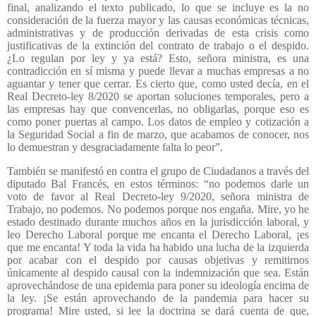
final, analizando el texto publicado, lo que se incluye es la no
consideración de la fuerza mayor y las causas económicas técnicas,
administrativas y de producción derivadas de esta crisis como
justificativas de la extinción del contrato de trabajo o el despido.
¿Lo regulan por ley y ya está? Esto, señora ministra, es una
contradicción en sí misma y puede llevar a muchas empresas a no
aguantar y tener que cerrar. Es cierto que, como usted decía, en el
Real Decreto-ley 8/2020 se aportan soluciones temporales, pero a
las empresas hay que convencerlas, no obligarlas, porque eso es
como poner puertas al campo. Los datos de empleo y cotización a
la Seguridad Social a fin de marzo, que acabamos de conocer, nos
lo demuestran y desgraciadamente falta lo peor”.
También se manifestó en contra el grupo de Ciudadanos a través del
diputado Bal Francés, en estos términos: “no podemos darle un
voto de favor al Real Decreto-ley 9/2020, señora ministra de
Trabajo, no podemos. No podemos porque nos engaña. Mire, yo he
estado destinado durante muchos años en la jurisdicción laboral, y
leo Derecho Laboral porque me encanta el Derecho Laboral, ¡es
que me encanta! Y toda la vida ha habido una lucha de la izquierda
por acabar con el despido por causas objetivas y remitirnos
únicamente al despido causal con la indemnización que sea. Están
aprovechándose de una epidemia para poner su ideología encima de
la ley. ¡Se están aprovechando de la pandemia para hacer su
programa! Mire usted, si lee la doctrina se dará cuenta de que,