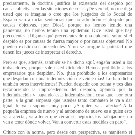
precisamente, la doctrina justifica la existencia del despido por
causas objetivas en las situaciones de crisis. ¡De verdad, no me diga
usted que se imagina o cree que los juzgados de lo Social de
España van a dictar sentencias que no admitirían el despido por
causas objetivas, ¡por Dios!, porque no hemos tenido una
pandemia, no hemos tenido una epidemia! Dice usted que hay
precedentes. ¡Dígame qué precedentes de una epidemia sobre si el
despido es por causas de fuerza mayor o por causas objetivas! No
pueden existir esos precedentes. Y no se arrogue la potestad que
tienen los jueces de interpretar el derecho.
Pero es que, además, también se ha dicho aquí, engaña usted a los
trabajadores, porque sale usted diciendo: Hemos prohibido a los
empresarios que despidan. No, ¡han prohibido a los empresarios
que despidan con una indemnización de veinte días! Lo han dicho
también otros intervinientes! Pueden despedir con treinta y tres días
reconociendo la improcedencia del despido, optando por la
indemnización y pagando esta indemnización, cosa que, por otra
parte, a la gran empresa que ustedes tanto combaten le va a dar
igual, le va a suponer muy poco. ¿A quién va a afectar? A la
pequeña empresa de nuevo y al autónomo de nuevo es a quien esto
va a afectar; va a tener que cerrar su negocio; los trabajadores no
van a tener dónde volver. Van a convertir estas medidas en paro”.
Crítico con la norma, pero desde otra perspectiva, se manifestó el