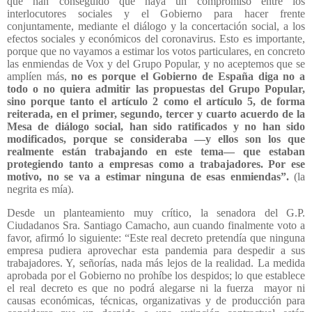
que han conseguido que haya un compromiso entre los
interlocutores sociales y el Gobierno para hacer frente
conjuntamente, mediante el diálogo y la concertación social, a los
efectos sociales y económicos del coronavirus. Esto es importante,
porque que no vayamos a estimar los votos particulares, en concreto
las enmiendas de Vox y del Grupo Popular, y no aceptemos que se
amplíen más,
no es porque el Gobierno de España diga no a
todo o no quiera admitir las propuestas del Grupo Popular,
sino porque tanto el artículo 2 como el artículo 5, de forma
reiterada, en el primer, segundo, tercer y cuarto acuerdo de la
Mesa de diálogo social, han sido ratificados y no han sido
modificados, porque se consideraba —y ellos son los que
realmente están trabajando en este tema— que estaban
protegiendo tanto a empresas como a trabajadores. Por ese
motivo, no se va a estimar ninguna de esas enmiendas”.
(la
negrita es mía).
Desde un planteamiento muy crítico, la senadora del G.P.
Ciudadanos Sra. Santiago Camacho, aun cuando finalmente voto a
favor, afirmó lo siguiente: “Este real decreto pretendía que ninguna
empresa pudiera aprovechar esta pandemia para despedir a sus
trabajadores. Y, señorías, nada más lejos de la realidad. La medida
aprobada por el Gobierno no prohíbe los despidos; lo que establece
el real decreto es que no podrá alegarse ni la fuerza
mayor ni
causas económicas, técnicas, organizativas y de producción para