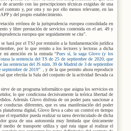
o de acuerdo con las prescripciones técnicas exigidas de una
 contrato y, por otra y no por ello menos relevante, en las
la APP y del propio establecimiento.
retación errónea de la jurisprudencia europea consolidada en
ento y libre prestación de servicios contenida en el art. 49 y
isprudencia europea que seguidamente se cita”.
se hará por el TSJ por remisión a la fundamentación jurídica
iembre, por lo que remito a los lectores y lectoras a dicha
de mi atención en la entrada “
Pues sí, la saga Glovo (y los
Notasa la sentencia del TS de 25 de septiembre de 2020, que
 de las sentencias del JS núm. 39 de Madrid de 3 de septiembre
e septiembre de 2019”
, y de la que permito ahora reproducir
inal que efectúa la Sala del conjunto de la actividad llevada ca
e sirve de un programa informático que asigna los servicios en
rtidor, lo que condiciona decisivamente la teórica libertad de
pedidos. Además Glovo disfruta de un poder para sancionar a
de conductas diferentes, que es una manifestación del poder
la plataforma digital, Glovo lleva a cabo un control en tiempo
 que el repartidor pueda realizar su tarea desvinculado de dicha
rtidor goza de una autonomía muy limitada que únicamente
 medio de transporte utiliza y qué ruta sigue al realizar el