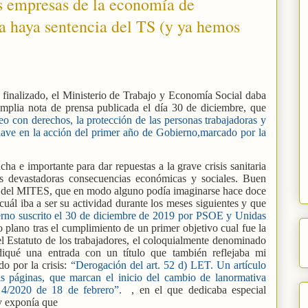
as empresas de la economía de
 haya sentencia del TS (y ya hemos
 finalizado, el Ministerio de Trabajo y Economía Social daba
amplia nota de prensa publicada el día 30 de diciembre, que
eo con derechos, la protección de las personas trabajadoras y
lave en la acción del primer año de Gobierno,marcado por la
ha e importante para dar repuestas a la grave crisis sanitaria
us devastadoras consecuencias económicas y sociales. Buen
ipo del MITES, que en modo alguno podía imaginarse hace doce
uál iba a ser su actividad durante los meses siguientes y que
rno suscrito el 30 de diciembre de 2019 por PSOE y Unidas
plano tras el cumplimiento de un primer objetivo cual fue la
el Estatuto de los trabajadores, el coloquialmente denominado
diqué una entrada con un título que también reflejaba mi
o por la crisis:
“Derogación del art. 52 d) LET. Un artículo
s páginas, que marcan el inicio del cambio de lanormativa
 4/2020 de 18 de febrero”.
, en el que dedicaba especial
y exponía que