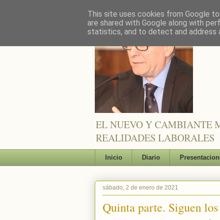
This site uses cookies from Google to 
are shared with Google along with per
statistics, and to detect and address 
EL NUEVO Y CAMBIANTE M
REALIDADES LABORALES
Inicio
Diario
Presentacion
sábado, 2 de enero de 2021
Quinta parte. Siguen los