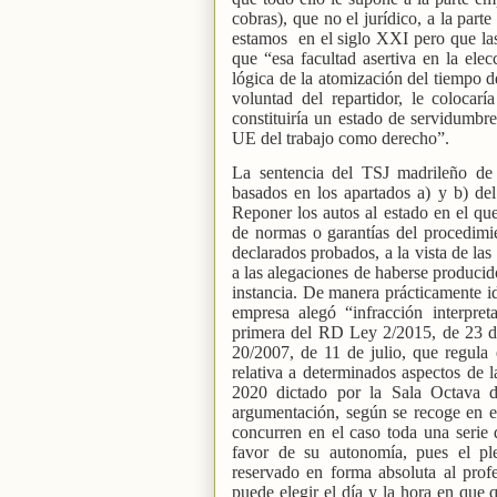
cobras), que no el jurídico, a la par
estamos
en el siglo XXI pero que la
que “esa facultad asertiva en la ele
lógica de la atomización del tiempo d
voluntad del repartidor, le colocar
constituiría un estado de servidumbre
UE del trabajo como derecho”.
La sentencia del TSJ madrileño de 
basados en los apartados a) y b) del 
Reponer los autos al estado en el q
de normas o garantías del procedimi
declarados probados, a la vista de las
a las alegaciones de haberse producid
instancia. De manera prácticamente id
empresa alegó “infracción interpret
primera del RD Ley 2/2015, de 23 de 
20/2007, de 11 de julio, que regula
relativa a determinados aspectos de 
2020 dictado por la Sala Octava d
argumentación, según se recoge en e
concurren en el caso toda una serie d
favor de su autonomía, pues el pl
reservado en forma absoluta al profe
puede elegir el día y la hora en que 