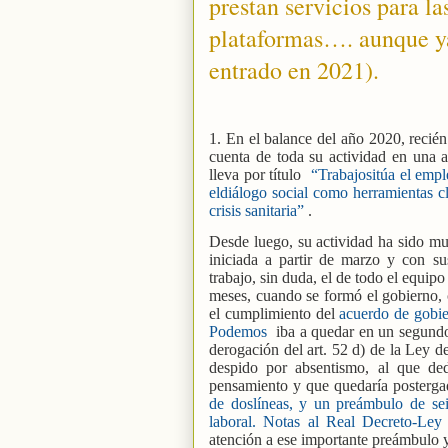
prestan servicios para l
plataformas…. aunque ya
entrado en 2021).
1. En el balance del año 2020, recién
cuenta de toda su actividad en una 
lleva por título
“Trabajositúa el empl
eldiálogo social como herramientas c
crisis sanitaria”
.
Desde luego, su actividad ha sido muc
iniciada a partir de marzo y con s
trabajo, sin duda, el de todo el equ
meses, cuando se formó el gobierno, c
el cumplimiento del
acuerdo de gobie
Podemos
iba a quedar en un segundo 
derogación del art. 52 d) de la Ley d
despido por absentismo, al que de
pensamiento y que quedaría postergad
de doslíneas, y un preámbulo de sei
laboral. Notas al Real Decreto-Ley
atención a ese importante preámbulo 