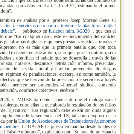
 concluir que concurren las notas definitorias del contrato de
emandada previstas en el art. 1.1 del ET, estimando el primer
adora”.
 también de análisis por el profesor Josep Moreno Gene su
stación de servicios de reparto a travésde la plataforma digital
 debate”
,
publicado en
Iuslabor núm. 3/2020
, que tras el
ade que “En cualquier caso, este reconocimiento del carácter
las plataformas digitales y quienes prestan servicios a través de
 Supremo, no es más que la primera batalla que, con toda
vidad existente en este ámbito, sino que, por el contrario, será
rigidas a dignificar el trabajo que se desarrolla a través de las
ornada, horarios, descansos, retribución mínima, privacidad,
iación de la vida laboral y familiar, prevención de riesgos
ón, régimen de penalizaciones, etcétera, así como también, la
olectivo que se derivan de la prestación de servicios a través
bién merecen ser protegidos –libertad sindical, convenio
entación, conflictos colectivos, etcétera-“
 2020, el MITES da debida cuenta de que el dialogo social
 abiertas, entre ellas la que aborda la regulación de los falsos
el Ejecutivo”. Esa regulación debe existir sin duda alguna
umplimiento de la sentencia del TS, tal como expuso en la
ada por la
Unión de Asociaciones de TrabajadoresAutónomos
diciembre
La UATAE ha puesto en marcha desde finales de
del Falso Autónomo”, explicando que “Se trata de un espacio