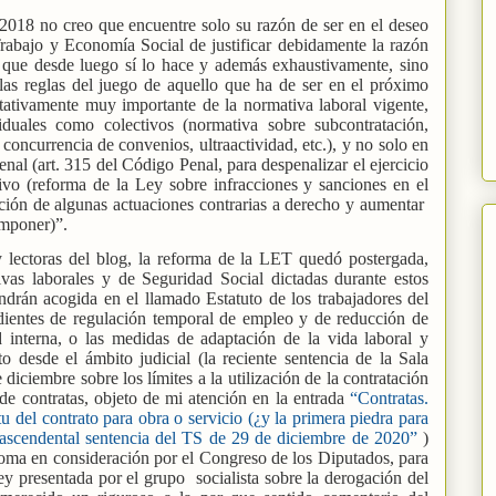
018 no creo que encuentre solo su razón de ser en el deseo
rabajo y Economía Social de justificar debidamente la razón
, que desde luego sí lo hace y además exhaustivamente, sino
las reglas del juego de aquello que ha de ser en el próximo
itativamente muy importante de la normativa laboral vigente,
iduales como colectivos (normativa sobre subcontratación,
 concurrencia de convenios, ultraactividad, etc.), y no solo en
enal (art. 315 del Código Penal, para despenalizar el ejercicio
ivo (reforma de la Ley sobre infracciones y sanciones en el
cación de algunas actuaciones contrarias a derecho y aumentar
imponer)”.
 lectoras del blog, la reforma de la LET quedó postergada,
as laborales y de Seguridad Social dictadas durante estos
drán acogida en el llamado Estatuto de los trabajadores del
dientes de regulación temporal de empleo y de reducción de
 interna, o las medidas de adaptación de la vida laboral y
o desde el ámbito judicial (la reciente sentencia de la Sala
iciembre sobre los límites a la utilización de la contratación
de contratas, objeto de mi atención en la entrada
“Contratas.
itu del contrato para obra o servicio (¿y la primera piedra para
rascendental sentencia del TS de 29 de diciembre de 2020”
)
toma en consideración por el Congreso de los Diputados, para
ley presentada por el grupo
socialista sobre la derogación del