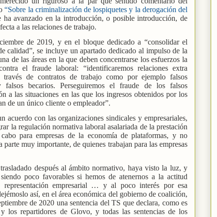
merecido un riguroso a la par que sentido comentario del
lo
“Sobre la criminalización de lospiquetes y la derogación del
e ha avanzado en la introducción, o posible introducción, de
ecta a las relaciones de trabajo.
ciembre de 2019, y en el bloque dedicado a “consolidar el
e calidad”, se incluye un apartado dedicado al impulso de la
una de las áreas en la que deben concentrarse los esfuerzos la
ontra el fraude laboral: “identificaremos relaciones extra
 a través de contratos de trabajo como por ejemplo falsos
y falsos becarios. Perseguiremos el fraude de los falsos
n a las situaciones en las que los ingresos obtenidos por los
dan de un único cliente o empleador”.
n acuerdo con las organizaciones sindicales y empresariales,
grar la regulación normativa laboral asalariada de la prestación
a cabo para empresas de la economía de plataformas, y no
 parte muy importante, de quienes trabajan para las empresas
trasladado después al ámbito normativo, haya visto la luz, y
 siendo poco favorables si hemos de atenernos a la actitud
a representación empresarial … y al poco interés por esa
dejémoslo así, en el área económica del gobierno de coalición,
eptiembre de 2020 una sentencia del TS que declara, como es
 y los repartidores de Glovo, y todas las sentencias de los