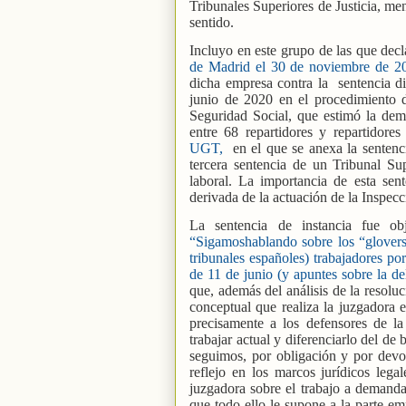
Tribunales Superiores de Justicia, m
sentido.
Incluyo en este grupo de las que decl
de Madrid el 30 de noviembre de 2
dicha empresa contra la
sentencia d
junio de 2020 en el procedimiento d
Seguridad Social, que estimó la dema
entre 68 repartidores y repartidore
UGT,
en el que se anexa la sentenc
tercera sentencia de un Tribunal Su
laboral. La importancia de esta sen
derivada de la actuación de la Inspec
La sentencia de instancia fue ob
“Sigamoshablando sobre los “glovers”
tribunales españoles) trabajadores po
de 11 de junio (y apuntes sobre la d
que, además del análisis de la resoluc
conceptual que realiza la juzgadora
precisamente a los defensores de la
trabajar actual y diferenciarlo del d
seguimos, por obligación y por devo
reflejo en los marcos jurídicos lega
juzgadora sobre el trabajo a demanda,
que todo ello le supone a la parte emp