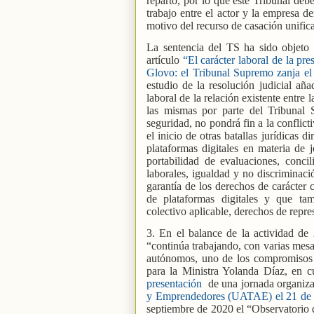
reparto, por lo que este Tribunal debe
trabajo entre el actor y la empresa d
motivo del recurso de casación unific
La sentencia del TS ha sido objeto
artículo
“El carácter laboral de la pre
Glovo: el Tribunal Supremo zanja el
estudio de la resolución judicial añ
laboral de la relación existente entre 
las mismas por parte del Tribunal
seguridad, no pondrá fin a la conflicti
el inicio de otras batallas jurídicas di
plataformas digitales en materia de j
portabilidad de evaluaciones, concil
laborales, igualdad y no discriminaci
garantía de los derechos de carácter c
de plataformas digitales y que tam
colectivo aplicable, derechos de repres
3. En el balance de la actividad de
“continúa trabajando, con varias mesas
autónomos, uno de los compromisos d
para la Ministra Yolanda Díaz, en c
presentación
de una jornada organiz
y Emprendedores (UATAE) el 21 de 
septiembre de 2020 el “Observatorio 