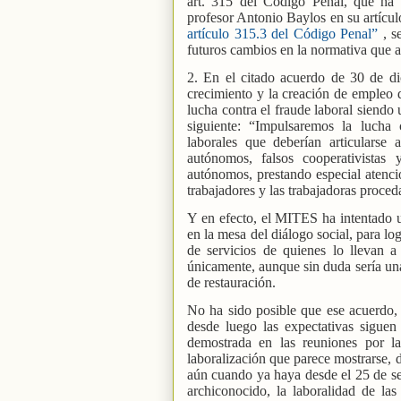
art. 315 del Código Penal, que ha 
profesor Antonio Baylos en su artícu
artículo 315.3 del Código Penal”
, s
futuros cambios en la normativa que af
2. En el citado acuerdo de 30 de di
crecimiento y la creación de empleo d
lucha contra el fraude laboral siendo 
siguiente: “Impulsaremos la lucha c
laborales que deberían articularse
autónomos, falsos cooperativistas 
autónomos, prestando especial atenció
trabajadores y las trabajadoras proce
Y en efecto, el MITES ha intentado u
en la mesa del diálogo social, para lo
de servicios de quienes lo llevan 
únicamente, aunque sin duda sería una
de restauración.
No ha sido posible que ese acuerdo, 
desde luego las expectativas siguen
demostrada en las reuniones por l
laboralización que parece mostrarse, 
aún cuando ya haya desde el 25 de s
archiconocido, la laboralidad de las