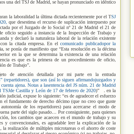
enos una del TSJ de Madrid, se hayan pronunciado en idéntico
aran la laboralidad la última dictada recientemente por el T
SJ
020,
que desestima el recurso de suplicación interpuesto por
ictada por el Juzgado de lo Social nº 21 de Madrid el 21 de
e oficio seguido a instancia de la Inspección de Trabajo y
nda y declaró la naturaleza laboral de la relación existente
s con la citada empresa. En el
comunicado publicadopor la
ia, se ponía de manifiesto que “Esta resolución es la décima
perior en la que se determina la existencia de una relación
tencia es que es la primera de un procedimiento de oficio,
ción de Trabajo”.
jeto de atención detallada por mi parte en la entrada
 (repartidores), que son (así lo siguen afirmandojuzgados y
r cuenta ajena. Notas a lasentencia del JS núm. 21 de Madrid
el TSJde Castilla y León de 17 de febrero de 2020
)”
. en la
ión judicial, expuse lo siguiente: “es de agradecer el esfuerzo
 en el fundamento de derecho décimo (que no creo que guste
 autonomía de los repartidores) para acercarse el modo de
e buena parte del siglo pasado… Por consiguiente, para quienes
ción, los cambios que acaecen en el mundo de trabajo y su
les y convencionales, es agradable leer la explicación de la
 la realización de múltiples microtareas o el ahorro de coste
resarial al desplazar el riesgo económico (si no trabajas, no