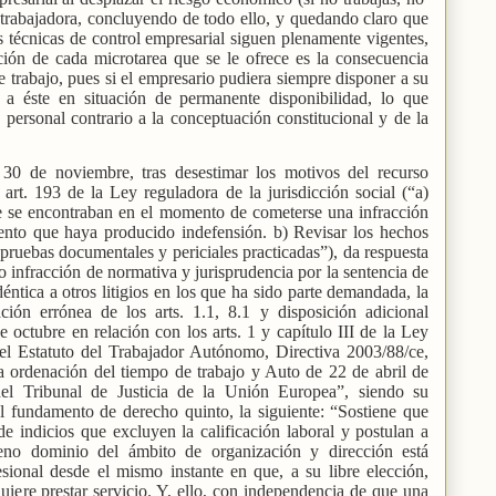
te trabajadora, concluyendo de todo ello, y quedando claro que
s técnicas de control empresarial siguen plenamente vigentes,
cción de cada microtarea que se le ofrece es la consecuencia
e trabajo, pues si el empresario pudiera siempre disponer a su
ía a éste en situación de permanente disponibilidad, lo que
 personal contrario a la conceptuación constitucional y de la
30 de noviembre, tras desestimar los motivos del recurso
art. 193 de la Ley reguladora de la jurisdicción social (“a)
ue se encontraban en el momento de cometerse una infracción
ento que haya producido indefensión. b) Revisar los hechos
 pruebas documentales y periciales practicadas”), da respuesta
o infracción de normativa y jurisprudencia por la sentencia de
éntica a otros litigios en los que ha sido parte demandada, la
ación errónea de los arts. 1.1, 8.1 y disposición adicional
octubre en relación con los arts. 1 y capítulo III de la Ley
 el Estatuto del Trabajador Autónomo, Directiva 2003/88/ce,
la ordenación del tiempo de trabajo y Auto de 22 de abril de
el Tribunal de Justicia de la Unión Europea”, siendo su
l fundamento de derecho quinto, la siguiente: “Sostiene que
e indicios que excluyen la calificación laboral y postulan a
eno dominio del ámbito de organización y dirección está
sional desde el mismo instante en que, a su libre elección,
quiere prestar servicio. Y, ello, con independencia de que una