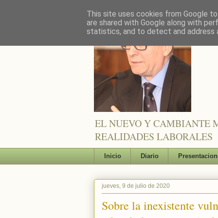
This site uses cookies from Google to 
are shared with Google along with per
statistics, and to detect and address 
EL NUEVO Y CAMBIANTE M
REALIDADES LABORALES
Inicio
Diario
Presentacion
jueves, 9 de julio de 2020
Sobre la inexistente vul