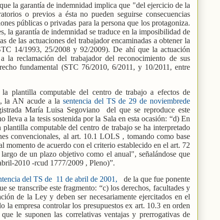
que la garantía de indemnidad implica que "del ejercicio de la
aratorios o previos a ésta no pueden seguirse consecuencias
ciones públicas o privadas para la persona que los protagoniza.
es, la garantía de indemnidad se traduce en la imposibilidad de
as de las actuaciones del trabajador encaminadas a obtener la
 STC 14/1993, 25/2008 y 92/2009). De ahí que la actuación
a la reclamación del trabajador del reconocimiento de sus
derecho fundamental (STC 76/2010, 6/2011, y 10/2011, entre
a plantilla computable del centro de trabajo a efectos de
”, la AN acude a la
sentencia del TS de 29 de noviembrede
gistrada María Luisa Segoviano
del que se reproduce este
 lleva a la tesis sostenida por la Sala en esta ocasión: “d) En
plantilla computable del centro de trabajo se ha interpretado
iones convencionales, al art. 10.1 LOLS , tomando como base
tal momento de acuerdo con el criterio establecido en el art. 72
largo de un plazo objetivo como el anual", señalándose que
bril-2010 -rcud 1777/2009 , Pleno)”.
ntencia del TS de
11 de abril de 2001,
de la que fue ponente
e se transcribe este fragmento: “c) los derechos, facultades y
ción de la Ley y deben ser necesariamente ejercitados en el
o la empresa controlar los presupuestos ex art. 10.3 en orden
 que le suponen las correlativas ventajas y prerrogativas de