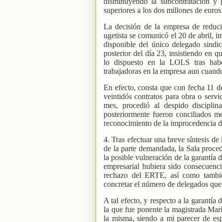
disminuyendo la subcontratación y
superiores a los dos millones de euro
La decisión de la empresa de reduci
ugetista se comunicó el 20 de abril, i
disponible del único delegado sindic
posterior del día 23, insistiendo en 
lo dispuesto en la LOLS tras hab
trabajadoras en la empresa aun cuand
En efecto, consta que con fecha 11 d
veintidós contratos para obra o serv
mes, procedió al despido disciplina
posteriormente fueron conciliados m
reconocimiento de la improcedencia d
4. Tras efectuar una breve síntesis d
de la parte demandada, la Sala proce
la posible vulneración de la garantía 
empresarial hubiera sido consecuencia
rechazo del ERTE, así como tambié
concretar el número de delegados que 
A tal efecto, y respecto a la garantía
la que fue ponente la magistrada Mar
la misma, siendo a mi parecer de espe