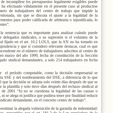
 de incumplirse los presupuestos legalmente exigibles puede
 ha efectuado válidamente en el presente caso al producirse
mero de trabajadores del centro de trabajo que impide la
stionada, sin que se discuta el ajuste a la legalidad de la
ementos para poder calificarla de arbitraria o injustificada, lo
entes”.
la sentencia que es importante para analizar cuándo puede
 delegados sindicales, o su supresión si el volumen de la
bral fijado en el art. 10.2 LOLS, que la AN no ha tomado en
sprudencia y que sí considero relevante destacar, cual es que
scendente en el número de trabajadores adscritos al centro de
 en marzo del año 1999, fecha de constitución de la Sección
egado sindical demandantes, a solo 214 trabajadores en fecha
re
el período computable, como la decisión empresarial se
e la SSE y del nombramiento del DSE, a diferencia de lo que
l que la decisión se adopta solo veinte días después de que se
la plantilla y solo trece días después del rechazo sindical al
 de 2001 “b) no se cuestiona la legalidad de las causas o
 ni se alega ni justifica que pudiera tener por finalidad reducir
Sindicato demandante, en el concreto centro de trabajo”.
estimar la alegada vulneración de la garantía de indemnidad:
tes, requeridos por el art. 181.2 de la Ley reguladora de la