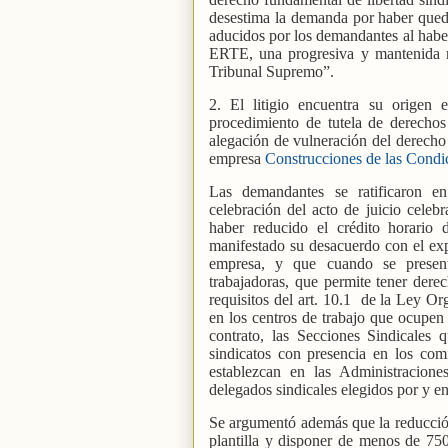
desestima la demanda por haber queda
aducidos por los demandantes al haber
ERTE, una progresiva y mantenida re
Tribunal Supremo”.
2. El litigio encuentra su origen
procedimiento de tutela de derechos
alegación de vulneración del derecho 
empresa
Construcciones de las Con
Las demandantes se ratificaron e
celebración del acto de juicio celeb
haber reducido el crédito horario 
manifestado su desacuerdo con el ex
empresa, y que cuando se present
trabajadoras, que permite tener derec
requisitos del art. 10.1
de la Ley Org
en los centros de trabajo que ocupen 
contrato, las Secciones Sindicales q
sindicatos con presencia en los com
establezcan en las Administraciones
delegados sindicales elegidos por y ent
Se argumentó además que la reducción
plantilla y disponer de menos de 750