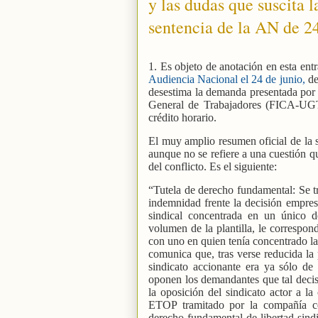
y las dudas que suscita l
sentencia de la AN de 24
1. Es objeto de anotación en esta ent
Audiencia Nacional el 24 de junio,
de
desestima la demanda presentada por 
General de Trabajadores (FICA-UGT)
crédito horario.
El muy amplio resumen oficial de la s
aunque no se refiere a una cuestión qu
del conflicto. Es el siguiente:
“Tutela de derecho fundamental: Se tr
indemnidad frente la decisión empresar
sindical concentrada en un único d
volumen de la plantilla, le correspo
con uno en quien tenía concentrado la 
comunica que, tras verse reducida la 
sindicato accionante era ya sólo de
oponen los demandantes que tal decisi
la oposición del sindicato actor a 
ETOP tramitado por la compañía c
derecho fundamental de libertad sindi