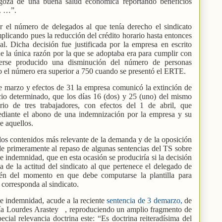
 goza de una buena salud económica reportando beneficios
s. …”.
r el número de delegados al que tenía derecho el sindicato
mplicando pues la reducción del crédito horario hasta entonces
al. Dicha decisión fue justificada por la empresa en escrito
que la única razón por la que se adoptaba era para cumplir con
erse producido una disminución del número de personas
o el número era superior a 750 cuando se presentó el ERTE.
e marzo y efectos de 31 la empresa comunicó la extinción de
icio determinado, que los días 16 (dos) y 25 (uno) del mismo
rio de tres trabajadores, con efectos del 1 de abril, que
ediante el abono de una indemnización por la empresa y su
e aquellos.
e los contenidos más relevante de la demanda y de la oposición
de primeramente al repaso de algunas sentencias del TS sobre
de indemnidad, que en esta ocasión se produciría si la decisión
 de la actitud del sindicato al que pertenece el delegado de
n del momento en que debe computarse la plantilla para
corresponda al sindicato.
 de indemnidad, acude a la reciente
sentencia de 3 demarzo,
de
ía Lourdes Arastey
, reproduciendo un amplio fragmento de
cial relevancia doctrina este: “Es doctrina reiteradísima del