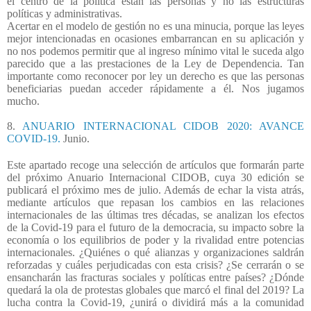
el centro de la política están las personas y no las estructuras
políticas y administrativas.
Acertar en el modelo de gestión no es una minucia, porque las leyes
mejor intencionadas en ocasiones embarrancan en su aplicación y
no nos podemos permitir que al ingreso mínimo vital le suceda algo
parecido que a las prestaciones de la Ley de Dependencia. Tan
importante como reconocer por ley un derecho es que las personas
beneficiarias puedan acceder rápidamente a él. Nos jugamos
mucho.
8.
ANUARIO INTERNACIONAL CIDOB 2020: AVANCE
COVID-19.
Junio.
Este apartado recoge una selección de artículos que formarán parte
del próximo Anuario Internacional CIDOB, cuya 30 edición se
publicará el próximo mes de julio. Además de echar la vista atrás,
mediante artículos que repasan los cambios en las relaciones
internacionales de las últimas tres décadas, se analizan los efectos
de la Covid-19 para el futuro de la democracia, su impacto sobre la
economía o los equilibrios de poder y la rivalidad entre potencias
internacionales. ¿Quiénes o qué alianzas y organizaciones saldrán
reforzadas y cuáles perjudicadas con esta crisis? ¿Se cerrarán o se
ensancharán las fracturas sociales y políticas entre países? ¿Dónde
quedará la ola de protestas globales que marcó el final del 2019? La
lucha contra la Covid-19, ¿unirá o dividirá más a la comunidad