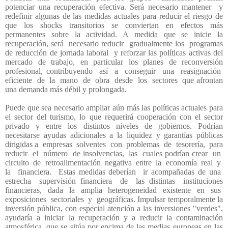
potenciar una recuperación efectiva. Será necesario mantener
y
redefinir algunas de las medidas actuales para reducir el riesgo de
que los shocks transitorios se conviertan en efectos más
permanentes sobre la actividad. A medida que se inicie la
recuperación, será
necesario reducir
gradualmente los
programas
de reducción de jornada laboral
y reforzar las políticas activas del
mercado de trabajo, en particular los planes de reconversión
profesional, contribuyendo
así
a
conseguir
una
reasignación
eficiente
de
la
mano
de
obra
desde
los
sectores
que afrontan
una demanda más débil y prolongada.
Puede que sea necesario ampliar aún más las políticas actuales para
el sector del turismo, lo que requerirá cooperación con el sector
privado y entre los distintos niveles de gobiernos. Podrían
necesitarse ayudas adicionales a la liquidez y garantías públicas
dirigidas a
empresas
solventes
con
problemas
de
tesorería,
para
reducir
el
número
de insolvencias,
las
cuales podrían crear
un
circuito
de
retroalimentación
negativa
entre
la
economía
real
y
la
financiera.
Estas medidas deberían
ir acompañadas de una
estrecha
supervisión financiera
de
las distintas
instituciones
financieras,
dada
la
amplia
heterogeneidad
existente
en
sus
exposiciones
sectoriales
y
geográficas. Impulsar temporalmente la
inversión pública, con especial atención a las inversiones "verdes",
ayudaría a iniciar la recuperación y a reducir la contaminación
atmosférica, que se sitúa por encima de las medias europeas en las