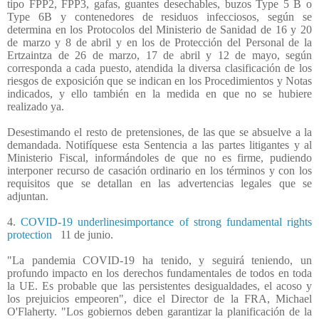
tipo FPP2, FPP3, gafas, guantes desechables, buzos Type 5 B o
Type 6B y contenedores de residuos infecciosos, según se
determina en los Protocolos del Ministerio de Sanidad de 16 y 20
de marzo y 8 de abril y en los de Protección del Personal de la
Ertzaintza de 26 de marzo, 17 de abril y 12 de mayo, según
corresponda a cada puesto, atendida la diversa clasificación de los
riesgos de exposición que se indican en los Procedimientos y Notas
indicados, y ello también en la medida en que no se hubiere
realizado ya.
Desestimando el resto de pretensiones, de las que se absuelve a la
demandada. Notifíquese esta Sentencia a las partes litigantes y al
Ministerio Fiscal, informándoles de que no es firme, pudiendo
interponer recurso de casación ordinario en los términos y con los
requisitos que se detallan en las advertencias legales que se
adjuntan.
4.
COVID-19 underlinesimportance of strong fundamental rights
protection
11 de junio.
"La pandemia COVID-19 ha tenido, y seguirá teniendo, un
profundo impacto en los derechos fundamentales de todos en toda
la UE. Es probable que las persistentes desigualdades, el acoso y
los prejuicios empeoren", dice el Director de la FRA, Michael
O'Flaherty. "Los gobiernos deben garantizar la planificación de la