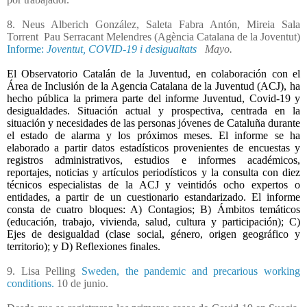
8. Neus Alberich González, Saleta Fabra Antón, Mireia Sala
Torrent
Pau Serracant Melendres (Agència Catalana de la Joventut)
Informe:
Joventut, COVID-19 i desigualtats
Mayo.
El Observatorio Catalán de la Juventud, en colaboración con el
Área de Inclusión de la Agencia Catalana de la Juventud (ACJ), ha
hecho pública la primera parte del informe Juventud, Covid-19 y
desigualdades. Situación actual y prospectiva, centrada en la
situación y necesidades de las personas jóvenes de Cataluña durante
el estado de alarma y los próximos meses. El informe se ha
elaborado a partir datos estadísticos provenientes de encuestas y
registros administrativos, estudios e informes académicos,
reportajes, noticias y artículos periodísticos y la consulta con diez
técnicos especialistas de la ACJ y veintidós ocho expertos o
entidades, a partir de un cuestionario estandarizado. El informe
consta de cuatro bloques: A) Contagios; B) Ámbitos temáticos
(educación, trabajo, vivienda, salud, cultura y participación); C)
Ejes de desigualdad (clase social, género, origen geográfico y
territorio); y D) Reflexiones finales.
9. Lisa Pelling
Sweden, the pandemic and precarious working
conditions.
10 de junio.