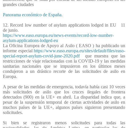
grandes ciudades
Panorama económico de España.
12. Record low number of asylum applications lodged in EU
11
de junio.
https://www.easo.europa.eu/news-events/record-low-number-
asylum-applications-lodged-eu
La Oficina Europea de Apoyo al Asilo ( EASO ) ha publicado un
informe especial
https://www.easo.europa.eu/sites/default/files/easo-
special-report-asylum-covid-june-2020.pdf
que muestra que las
restricciones de viaje relacionadas con la COVID-19 y las medidas
sanitarias nacionales que se impusieron en los últimos meses
condujeron a un drástico recorte de las solicitudes de asilo en
Europa.
A pesar de las medidas de emergencia, todavía había casi 10 veces
más solicitudes de asilo que los cruces ilegales de frontera
detectados (900) en la UE+ en abril. La disparidad indica que, a
pesar de la suspensión temporal de ciertas actividades de asilo en
muchos países de la UE+, algunos países siguieron presentando
solicitudes.
Si bien se registraron menos solicitudes para todas las
nacionalidades, las de América Latina, en particular las de