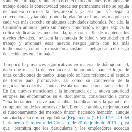
salud en el trabajo, y mucho mas en el marco de nuevos modelos de
trabajo donde la conectividad puede ser permanente si no se regula
de manera concreta la desconexión, ya sea por vía legal o
convencional, y también donde la relación ser humano- maquina es
cada vez más estrecha en algunas actividades laborales. Por ello, la
Comisión anuncia, pero sin mayor concreción, lo que explica la
crítica sindical antes mencionada, que con el fin de mantener los
niveles elevados, “revisará la estrategia de salud y seguridad en el
trabajo y afrontará esos nuevos riesgos junto con los más
tradicionales, como la exposición a sustancias peligrosas o el riesgo
de accidentes en el trabajo”.
Tampoco hay avances significativos en materia de diálogo social,
dado que mas allá de reconocer su importancia para el logro de
unas condiciones de traabo justas solo se hace referencia al estudio
de forma para promoverlo, así como su concreción de la
negociación colectiva, tanto a escala nacional como transnacional.
En fin, nuevas menciones a la importancia de la nueva autoridad
europea las encontramos en el documento, considerandola como
“
una herramienta clave para facilitar la aplicación y la garantía de
cumplimiento de las normas de la UE en este ámbito, mejorando así
el funcionamiento del mercado único” haciendo mención, aunque
sin citarla, a su norma reguladora
(
Reglamento (UE) 2019/1149 del
Parlamento Europeo y del Consejo, de 20 de junio de 2019
), ya
que “permitirá que los particulares y los empleadores accedan