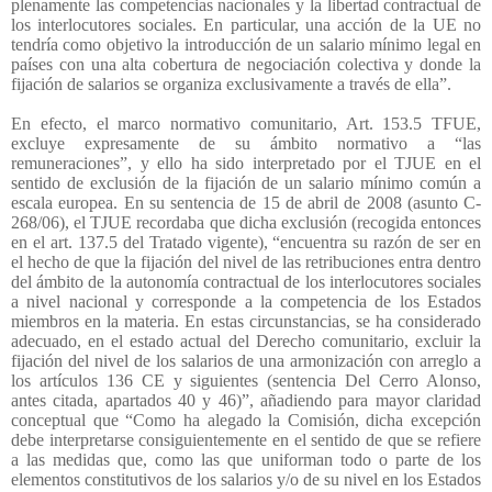
plenamente las competencias nacionales y la libertad contractual de
los interlocutores sociales. En particular, una acción de la UE no
tendría como objetivo la introducción de un salario mínimo legal en
países con una alta cobertura de negociación colectiva y donde la
fijación de salarios se organiza exclusivamente a través de ella”.
En efecto, el marco normativo comunitario, Art. 153.5 TFUE,
excluye expresamente de su ámbito normativo a “las
remuneraciones”, y ello ha sido interpretado por el TJUE en el
sentido de exclusión de la fijación de un salario mínimo común a
escala europea. En su sentencia de 15 de abril de 2008 (asunto C-
268/06), el TJUE recordaba que dicha exclusión (recogida entonces
en el art. 137.5 del Tratado vigente), “encuentra su razón de ser en
el hecho de que la fijación del nivel de las retribuciones entra dentro
del ámbito de la autonomía contractual de los interlocutores sociales
a nivel nacional y corresponde a la competencia de los Estados
miembros en la materia. En estas circunstancias, se ha considerado
adecuado, en el estado actual del Derecho comunitario, excluir la
fijación del nivel de los salarios de una armonización con arreglo a
los artículos 136 CE y siguientes (sentencia Del Cerro Alonso,
antes citada, apartados 40 y 46)”, añadiendo para mayor claridad
conceptual que “Como ha alegado la Comisión, dicha excepción
debe interpretarse consiguientemente en el sentido de que se refiere
a las medidas que, como las que uniforman todo o parte de los
elementos constitutivos de los salarios y/o de su nivel en los Estados