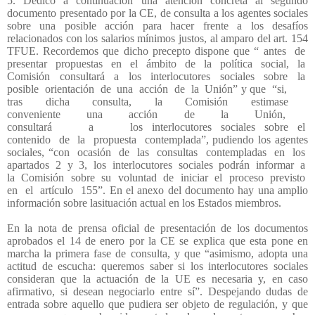
5. Dedico a continuación una atención concreta al segundo
documento presentado por la CE, de consulta a los agentes sociales
sobre una posible acción para hacer frente a los desafíos
relacionados con los salarios mínimos justos, al amparo del art. 154
TFUE. Recordemos que dicho precepto dispone que “ antes
de
presentar
propuestas
en
el
ámbito
de
la
política
social,
la
Comisión
consultará
a
los
interlocutores
sociales
sobre
la
posible
orientación
de
una
acción
de
la
Unión” y que
“si,
tras
dicha
consulta,
la
Comisión
estimase
conveniente
una
acción
de
la
Unión,
consultará
a
los
interlocutores
sociales
sobre
el
contenido
de
la
propuesta
contemplada”, pudiendo los agentes
sociales, “con
ocasión
de
las
consultas
contempladas
en
los
apartados
2
y
3,
los
interlocutores
sociales
podrán
informar
a
la
Comisión
sobre
su
voluntad
de
iniciar
el
proceso
previsto
en
el
artículo
155”. En el anexo del documento hay una amplio
información sobre lasituación actual en los Estados miembros.
En la nota de prensa oficial de presentación de los documentos
aprobados el 14 de enero por la CE se explica que esta pone en
marcha la primera fase de consulta, y que “asimismo, adopta una
actitud de escucha: queremos saber si los interlocutores sociales
consideran que la actuación de la UE es necesaria y, en caso
afirmativo, si desean negociarlo entre sí”. Despejando dudas de
entrada sobre aquello que pudiera ser objeto de regulación, y que