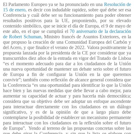
El Parlamento Europeo ya se ha pronunciado en una
Resolución de
15 de enero,
es decir con indudable rapidez, sobre qué debe ser esa
Conferencia y cuál debe ser su funcionamiento para poder obtener
resultados positivos para la UE, proponiendo, por su elevado
contenido simbólico, que se inicie el día de Europa, el 9 de mayo de
este año, en el que se cumplirá el
70 aniversario de la declaración
de Robert Schuman,
Ministro francés de Asuntos Exteriores, en la
que propuso la creación de una Comunidad Europea del Carbón y
del Acero, y que finalice el verano de 2022. Valora positivamente la
propuesta lanzada por la presidenta de la CE por considerar que ya
transcurridos diez años de la entrada en vigor del Tratado de Lisboa
“es el momento adecuado para dar a los ciudadanos de la Unión
una nueva oportunidad de mantener un debate serio sobre el futuro
de Europa a fin de configurar la Unión en la que queremos
convivir”; también como reflexión de alcance general considera que
la Conferencia “es una oportunidad para identificar lo que la Unión
hace bien y las nuevas medidas que debe llevar a cabo mejor, para
aumentar su capacidad de actuar y para hacerla más democrática;
considera que su objetivo debe ser adoptar un enfoque ascendente
para interactuar directamente con los ciudadanos en un diálogo
significativo, y es de la opinión de que a largo plazo debe
contemplarse la posibilidad de establecer un mecanismo permanente
para interactuar con los ciudadanos en la reflexión sobre el futuro
de Europa”.
Yendo al terreno de las propuestas concretas sobre las
que debe girar la Conferencia, y sin que la lista se elabore con