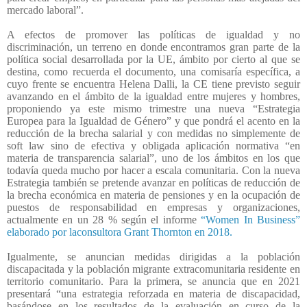
mercado laboral”.
A efectos de promover las políticas de igualdad y no
discriminación, un terreno en donde encontramos gran parte de la
política social desarrollada por la UE, ámbito por cierto al que se
destina, como recuerda el documento, una comisaría específica, a
cuyo frente se encuentra Helena Dalli, la CE tiene previsto seguir
avanzando en el ámbito de la igualdad entre mujeres y hombres,
proponiendo ya este mismo trimestre una nueva “Estrategia
Europea para la Igualdad de Género” y que pondrá el acento en la
reducción de la brecha salarial y con medidas no simplemente de
soft law sino de efectiva y obligada aplicación normativa “en
materia de transparencia salarial”, uno de los ámbitos en los que
todavía queda mucho por hacer a escala comunitaria. Con la nueva
Estrategia también se pretende avanzar en políticas de reducción de
la brecha económica en materia de pensiones y en la ocupación de
puestos de responsabilidad en empresas y organizaciones,
actualmente en un 28 % según el informe
“Women In Business”
elaborado por laconsultora Grant Thornton en 2018.
Igualmente, se anuncian medidas dirigidas a la población
discapacitada y la población migrante extracomunitaria residente en
territorio comunitario. Para la primera, se anuncia que en 2021
presentará “una estrategia reforzada en materia de discapacidad,
basándose en los resultados de la evaluación en curso de la