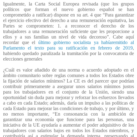
Igualmente, la Carta Social Europea revisada (que los grupos
políticos que forman el nuevo gobierno español se han
comprometido a ratificar) dispone en su art. 4 que “Para garantizar
el ejercicio efectivo del derecho a una remuneración equitativa, las
Partes se comprometen: 1. a reconocer el derecho de los
trabajadores a una remuneración suficiente que les proporcione a
ellos y a sus familias un nivel de vida decoroso”. Cabe aquí
recordar que el
último gobierno socialista ya habíaremitido al
Parlamento el texto para su ratificación en febrero de 2019
,
habiendo quedado paralizada la tramitación por la convocatoria de
elecciones generales
¿Cuál es valor añadido de una norma o acuerdo adoptado en el
ámbito comunitario sobre reglas comunes a todos los Estados obre
la fijación de salarios mínimos? La CE es del parecer que podrían
contribuir primeramente a asegurar unos salarios mínimos justos
para los trabajadores en el conjunto de la Unión, siendo una
oportunidad sin duda para mejorar y reforzar los esfuerzos llevados
a cabo en cada Estado; además, daría un impulso a las políticas de
cada Estado para mejorar las condiciones de trabajo, y por último, y
no menos importante, “En consonancia con la ambición de
garantizar una economía que funcione para las personas, una
iniciativa de la UE ayudaría a aumentar el poder adquisitivo de los
trabajadores con salarios bajos en todos los Estados miembros, y
contribuiría así a estimular la demanda interna, preservando al