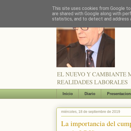
This site uses cookies from Google to 
are shared with Google along with per
statistics, and to detect and address 
EL NUEVO Y CAMBIANTE M
REALIDADES LABORALES
Inicio
Diario
Presentacion
miércoles, 18 de septiembre de 2019
La importancia del cump