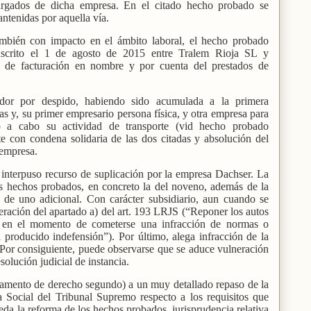
cargados de dicha empresa. En el citado hecho probado se
ntenidas por aquella vía.
ambién con impacto en el ámbito laboral, el hecho probado
uscrito el 1 de agosto de 2015 entre Tralem Rioja SL y
a de facturación en nombre y por cuenta del prestados de
ador por despido, habiendo sido acumulada a la primera
as y, su primer empresario persona física, y otra empresa para
o a cabo su actividad de transporte (vid hecho probado
e con condena solidaria de las dos citadas y absolución del
 empresa.
e interpuso recurso de suplicación por la empresa Dachser. La
los hechos probados, en concreto la del noveno, además de la
 de uno adicional. Con carácter subsidiario, aun cuando se
neración del apartado a) del art. 193 LRJS (“Reponer los autos
n en el momento de cometerse una infracción de normas o
 producido indefensión”). Por último, alega infracción de la
 Por consiguiente, puede observarse que se aduce vulneración
olución judicial de instancia.
damento de derecho segundo) a un muy detallado repaso de la
a Social del Tribunal Supremo respecto a los requisitos que
eda la reforma de los hechos probados, jurisprudencia relativa