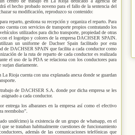
 un centro de trabajo en La Rioja dedicado a agencia de
ndrá el hecho probado noveno para el fallo de la sentencia del
echazar su modificación, reproduzco su contenido:
ara reparto, gestiona su recepción y organiza el reparto. Para
 no cuenta con servicios de transporte propios contratando los
vehículos utilizados para dicho transporte, propiedad de otras
os con el logotipo y colores de la empresa DACHSER SPAIN.
tilizan un uniforme de Dachser Spain facilitado por esta
ad de DACHSER SPAIN que facilita a cada conductor como
nización de la ruta de reparto de cada conductor es realizada
e el uso de la PDA se relaciona con los conductores para
e surjan diariamente.
 La Rioja cuenta con una explanada anexa donde se guardan
ansporte.
de trabajo de DACHSER S.A. donde por dicha empresa se les
ero asignado a cada conductor.
tor entrega los albaranes en la empresa así como el efectivo
tra reembolso”.
ado undécimo) la existencia de un grupo de whatsapp, en el
l que se trataban habitualmente cuestiones de funcionamiento
 conductores, además de las comunicaciones telefónicas que