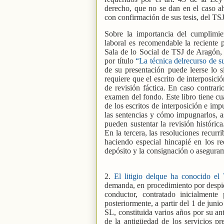
derecho, que no se dan en el caso a
con confirmación de sus tesis, del TS
Sobre la importancia del cumplimien
laboral es recomendable la reciente
Sala de lo Social de TSJ de Aragón, c
por título
“La técnica delrecurso de 
de su presentación puede leerse lo si
requiere que el escrito de interposici
de revisión fáctica. En caso contrari
examen del fondo. Este libro tiene cu
de los escritos de interposición e im
las sentencias y cómo impugnarlos, a
pueden sustentar la revisión históric
En la tercera, las resoluciones recurri
haciendo especial hincapié en los r
depósito y la consignación o aseguram
2.
El litigio delque ha conocido el
demanda, en procedimiento por despido
conductor, contratado inicialment
posteriormente, a partir del 1 de jun
SL, constituida varios años por su an
de la antigüedad de los servicios pre