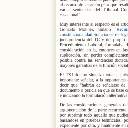
al recurso de casación pero que resul
varias sentencias del Tribunal Con
casacional”.
Muy interesante al respecto es el art
Gonzalo Moliner, titulado
“Recur
constitucionalidad.Soluciones de leg
jurisprudencia del TC y del propio 
Procedimiento Laboral, formulaba d
consideración en la, entonces en f
suplicación, sin perder completamen
posible contra las sentencias dictad
mayores garantías de la función social
El TSJ riojano sintetiza toda la jur
importante señalar, a la importancia
decir que “habrán de señalarse de m
documento o pericia en que se base c
e indicando la formulación alternativa
De las consideraciones generales deb
argumentación de la parte recurrente
por suprimir todo aquello que pudier
basándose en pruebas testificales, p
expediente por otra, y finalmente en