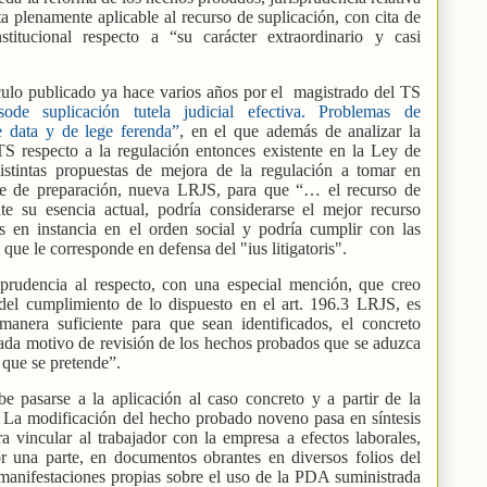
ta plenamente aplicable al recurso de suplicación, con cita de
stitucional respecto a “su carácter extraordinario y casi
ículo publicado ya hace varios años por el
magistrado del TS
sode suplicación tutela judicial efectiva. Problemas de
e data y de lege ferenda”
,
en el que además de analizar la
TS respecto a la regulación entonces existente en la Ley de
istintas propuestas de mejora de la regulación a tomar en
ase de preparación, nueva LRJS, para que “… el recurso de
te su esencia actual, podría considerarse el mejor recurso
as en instancia en el orden social y podría cumplir con las
 que le corresponde en defensa del "ius litigatoris".
isprudencia al respecto, con una especial mención, que creo
 del cumplimiento de lo dispuesto en el art. 196.3 LRJS, es
anera suficiente para que sean identificados, el concreto
ada motivo de revisión de los hechos probados que se aduzca
 que se pretende”.
e pasarse a la aplicación al caso concreto y a partir de la
. La modificación del hecho probado noveno pasa en síntesis
a vincular al trabajador con la empresa a efectos laborales,
or una parte, en documentos obrantes en diversos folios del
 manifestaciones propias sobre el uso de la PDA suministrada