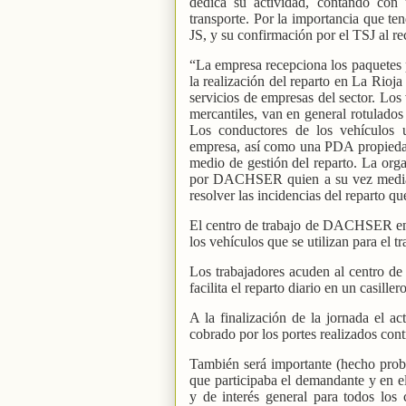
dedica su actividad, contando con
transporte. Por la importancia que te
JS, y su confirmación por el TSJ al r
“La empresa recepciona los paquetes p
la realización del reparto en La Rioja
servicios de empresas del sector. Los 
mercantiles, van en general rotulad
Los conductores de los vehículos u
empresa, así como una PDA propied
medio de gestión del reparto. La orga
por DACHSER quien a su vez mediant
resolver las incidencias del reparto qu
El centro de trabajo de DACHSER en
los vehículos que se utilizan para el tr
Los trabajadores acuden al centro 
facilita el reparto diario en un casill
A la finalización de la jornada el ac
cobrado por los portes realizados con
También será importante (hecho prob
que participaba el demandante y en e
y de interés general para todos los