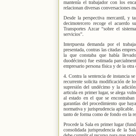
mantenía el trabajador con los en
relacionan diversas conversaciones ma
Desde la perspectiva mercantil, y t
decimotercero recoge el acuerdo s
Transportes Azcar “sobre el sistem
servicios”.
Interpuesta demanda por el trabaj
presentada, contras las citadas empres
la que constaba que había llevad
duodécimo) fue estimada parcialment
empresario persona física y de la otra
4. Contra la sentencia de instancia s
recurrente solicita modificación de 
supresión del undécimo y la adición
articula en primer lugar, se alega vul
al estado en el que se encontraba
garantías del procedimiento que haya
normativa y jurisprudencia aplicable.
tanto de forma como de fondo en la res
Procede la Sala en primer lugar (fun
consolidada jurisprudencia de la Sal
debe cumplir el recurso para que proc