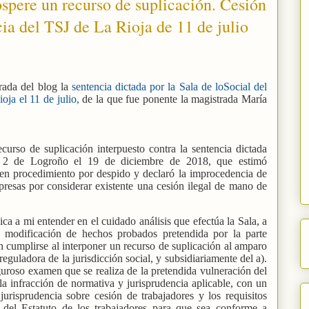
spere un recurso de suplicación. Cesión
cia del TSJ de La Rioja de 11 de julio
trada del blog la
sentencia dictada por la Sala de loSocial del
oja el 11 de julio,
de la que fue ponente la magistrada María
ecurso de suplicación interpuesto contra la sentencia dictada
 2 de Logroño el 19 de diciembre de 2018, que estimó
 en procedimiento por despido y declaró la improcedencia de
presas por considerar existente una cesión ilegal de mano de
dica a mi entender en el cuidado análisis que efectúa la Sala, a
e modificación de hechos probados pretendida por la parte
en cumplirse al interponer un recurso de suplicación al amparo
reguladora de la jurisdicción social, y subsidiariamente del a).
iguroso examen que se realiza de la pretendida vulneración del
la infracción de normativa y jurisprudencia aplicable, con un
jurisprudencia sobre cesión de trabajadores y los requisitos
 del Estatuto de los trabajadores para que sea conforme a