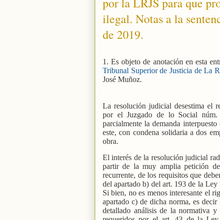
por la LRJS para que pro
ilegal. Notas a la senten
de 2019.
1. Es objeto de anotación en esta en
Tribunal Superior de Justicia de La Ri
José Muñoz.
La resolución judicial desestima el r
por el Juzgado de lo Social núm.
parcialmente la demanda interpuesto
este, con condena solidaria a dos em
obra.
El interés de la resolución judicial ra
partir de la muy amplia petición d
recurrente, de los requisitos que deb
del apartado b) del art. 193 de la Ley 
Si bien, no es menos interesante el r
apartado c) de dicha norma, es decir 
detallado análisis de la normativa y 
requeridos por el art. 43 de la Ley