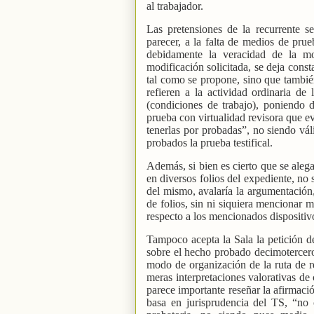
al trabajador.
Las pretensiones de la recurrente se
parecer, a la falta de medios de prue
debidamente la veracidad de la mod
modificación solicitada, se deja cons
tal como se propone, sino que tambié
refieren a la actividad ordinaria de
(condiciones de trabajo), poniendo 
prueba con virtualidad revisora que ev
tenerlas por probadas”, no siendo vál
probados la prueba testifical.
Además, si bien es cierto que se ale
en diversos folios del expediente, no 
del mismo, avalaría la argumentación
de folios, sin ni siquiera mencionar 
respecto a los mencionados dispositivo
Tampoco acepta la Sala la petición d
sobre el hecho probado decimotercer
modo de organización de la ruta de re
meras interpretaciones valorativas de
parece importante reseñar la afirmació
basa en jurisprudencia del TS, “no 