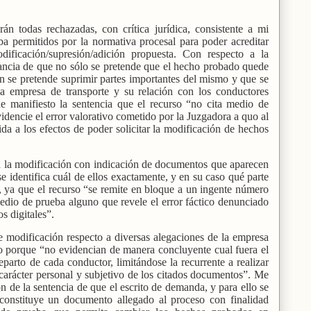
rán todas rechazadas, con crítica jurídica, consistente a mi
ba permitidos por la normativa procesal para poder acreditar
ificación/supresión/adición propuesta. Con respecto a la
tancia de que no sólo se pretende que el hecho probado quede
n se pretende suprimir partes importantes del mismo y que se
 la empresa de transporte y su relación con los conductores
de manifiesto la sentencia que el recurso “no cita medio de
idencie el error valorativo cometido por la Juzgadora a quo al
ida a los efectos de poder solicitar la modificación de hechos
ga la modificación con indicación de documentos que aparecen
se identifica cuál de ellos exactamente, y en su caso qué parte
, ya que el recurso “se remite en bloque a un ingente número
medio de prueba alguno que revele el error fáctico denunciado
s digitales”.
e modificación respecto a diversas alegaciones de la empresa
o porque “no evidencian de manera concluyente cual fuera el
parto de cada conductor, limitándose la recurrente a realizar
 carácter personal y subjetivo de los citados documentos”. Me
n de la sentencia de que el escrito de demanda, y para ello se
constituye un documento allegado al proceso con finalidad