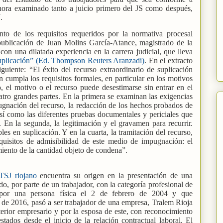
hora examinado tanto a juicio primero del JS como después,
J.
to de los requisitos requeridos por la normativa procesal
 publicación de Juan Molins García-Atance, magistrado de la
on una dilatada experiencia en la carrera judicial, que lleva
suplicación” (Ed. Thompson Reuters Aranzadi)
. En el extracto
guiente: “El éxito del recurso extraordinario de suplicación
ón cumpla los requisitos formales, en particular en los motivos
o, el motivo o el recurso puede desestimarse sin entrar en el
atro grandes partes. En la primera se examinan las exigencias
pugnación del recurso, la redacción de los hechos probados de
sí como las diferentes pruebas documentales y periciales que
a. En la segunda, la legitimación y el gravamen para recurrir.
bles en suplicación. Y en la cuarta, la tramitación del recurso,
equisitos de admisibilidad de este medio de impugnación: el
iento de la cantidad objeto de condena”.
 TSJ riojano
encuentra su origen en la presentación de una
, por parte de un trabajador, con la categoría profesional de
e por una persona física el 2 de febrero de 2004 y que
io de 2016, pasó a ser trabajador de una empresa, Tralem Rioja
terior empresario y por la esposa de este, con reconocimiento
stados desde el inicio de la relación contractual laboral. El