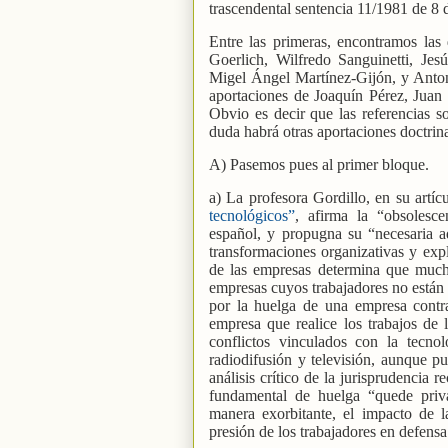
trascendental sentencia 11/1981 de 8 
Entre las primeras, encontramos las
Goerlich, Wilfredo Sanguinetti, Je
Migel Ángel Martínez-Gijón, y Anton
aportaciones de Joaquín Pérez, Juan
Obvio es decir que las referencias so
duda habrá otras aportaciones doctrina
A) Pasemos pues al primer bloque.
a) La profesora Gordillo, en su artíc
tecnológicos”
, afirma la “obsolesc
español, y propugna su “necesaria ad
transformaciones organizativas y exp
de las empresas determina que mucho
empresas cuyos trabajadores no están 
por la huelga de una empresa contrat
empresa que realice los trabajos de 
conflictos vinculados con la tecno
radiodifusión y televisión, aunque pu
análisis crítico de la jurisprudencia
fundamental de huelga “quede priv
manera exorbitante, el impacto de 
presión de los trabajadores en defensa