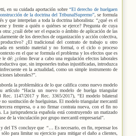
etti, en su cuidada aportación sobre
“El derecho de huelgaen
 construcción de la doctrina del TribunalSupremo”
, se formula
s y que interpelan a toda la doctrina laboralista: “¿qué es el
iene y frente a quién o quiénes se ejerce? Pregunta de cuya
a otra: ¿cuál debe ser el espacio o ámbito de aplicación de las
ngularmente de los derechos de organización y acción colectiva,
roductivo? ¿El tradicional del contrato de trabajo u otro
ada en sentido material y no formal, o el ciclo o proceso
contexto en el que se formula el problema y los efectos que es
 le dé: ¿cómo llevar a cabo una regulación efectos laborales
roductiva que, sin imponerles trabas injustificadas, introduzca
 infrecuente en la actualidad, como un simple instrumento de
iciones laborales?”.
aborda la problemática de lo que califica como nuevo modelo
 su artículo “Hacia un nuevo modelo de huelga triangular
 Rec. 1147/2017 y Rec. 3365/2017), “El modelo bilateral
 no sustitución de huelguistas. El modelo triangular mercantil
 tercera empresa, o a no firmar contrata nueva, con el fin no
a. La jurisprudencia española está construyendo un matizado
ase de la vinculación por grupo mercantil empresarial”.
C y del TS concluye que
“… Es necesario, en fin, repensar los
 sólo para limitar su ejercicio para mitigar el daño a clientes,