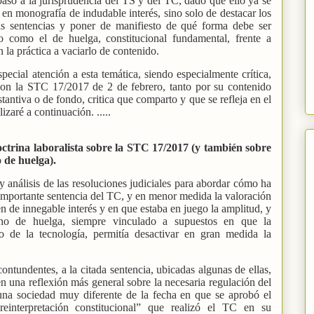
aso a la jurisprudencia del TS y del TC, dado que ello ya se
y en monografía de indudable interés, sino solo de destacar los
as sentencias y poner de manifiesto de qué forma debe ser
o como el de huelga, constitucional fundamental, frente a
 la práctica a vaciarlo de contenido.
pecial atención a esta temática, siendo especialmente crítica,
on la STC 17/2017 de 2 de febrero, tanto por su contenido
antiva o de fondo, critica que comparto y que se refleja en el
zaré a continuación. .....
doctrina laboralista sobre la STC 17/2017 (y también sobre
o de huelga).
y análisis de las resoluciones judiciales para abordar cómo ha
a importante sentencia del TC, y en menor medida la valoración
én de innegable interés y en que estaba en juego la amplitud, y
recho de huelga, siempre vinculado a supuestos en que la
o de la tecnología, permitía desactivar en gran medida la
 contundentes, a la citada sentencia, ubicadas algunas de ellas,
n una reflexión más general sobre la necesaria regulación del
una sociedad muy diferente de la fecha en que se aprobó el
interpretación constitucional” que realizó el TC en su