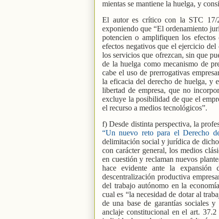
mientas se mantiene la huelga, y cons
El autor es crítico con la STC 17/2
exponiendo que “El ordenamiento jurí
potencien o amplifiquen los efectos 
efectos negativos que el ejercicio de
los servicios que ofrezcan, sin que p
de la huelga como mecanismo de pres
cabe el uso de prerrogativas empresar
la eficacia del derecho de huelga, y 
libertad de empresa, que no incorpor
excluye la posibilidad de que el empr
el recurso a medios tecnológicos”.
f) Desde distinta perspectiva, la prof
“Un nuevo reto para el Derecho de c
delimitación social y jurídica de dic
con carácter general, los medios clási
en cuestión y reclaman nuevos plantea
hace evidente ante la expansión 
descentralización productiva empresa
del trabajo autónomo en la economía 
cual es “la necesidad de dotar al trab
de una base de garantías sociales y 
anclaje constitucional en el art. 37