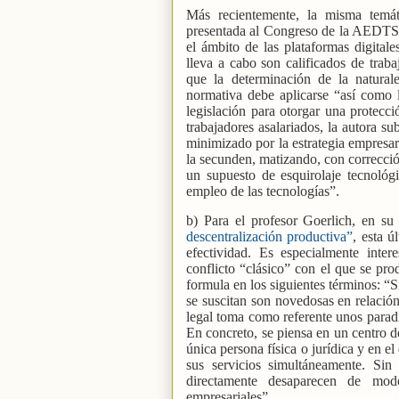
Más recientemente, la misma temá
presentada al Congreso de la AEDTSS,
el ámbito de las plataformas digitales
lleva a cabo son calificados de trab
que la determinación de la natural
normativa debe aplicarse “así como 
legislación para otorgar una protecci
trabajadores asalariados, la autora 
minimizado por la estrategia empresari
la secunden, matizando, con corrección
un supuesto de esquirolaje tecnológi
empleo de las tecnologías”.
b) Para el profesor Goerlich, en su
descentralización productiva”
, esta ú
efectividad. Es especialmente inter
conflicto “clásico” con el que se pr
formula en los siguientes términos: “S
se suscitan son novedosas en relación
legal toma como referente unos parad
En concreto, se piensa en un centro d
única persona física o jurídica y en el
sus servicios simultáneamente. Sin
directamente desaparecen de mo
empresariales”.