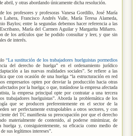
de abril, y otras abordando únicamente dicha resolución.
 de los profesores y profesoras Vanesa Gordillo, José María
sús Lahera, Francisco Andrés Valle, María Teresa Alameda,
io Baylos; entre la segundas debemos hacer referencia a las
 Escribano, María del Carmen Aguilar y Margarita Miñarro.
n de los artículos que he podido consultar y leer, y que sin
les de interés.
ulo
“La sustitución de los trabajadores huelguistas pormedios
encia del derecho de huelga” en el ordenamiento jurídico
aptación a las nuevas realidades sociales”. Se refiere a las
lica que con ocasión de una huelga “la estructuración en red
s empresarios opten por desviar la producción hacia otras
afectados por la huelga; o que, tratándose la empresa afectada
ista, la empresa principal opte por contratar a una tercera
los trabajadores huelguistas”. Aborda la problemática de los
logía que se producen preferentemente en el sector de la
eden ser perfectamente extrapolables a otros sectores, y con
 reciente del TC manifiesta su preocupación por que el derecho
ado materialmente de contenido, al poderse minimizar, de
la huelga y, consiguientemente, su eficacia como medio de
 de sus legítimos intereses”.