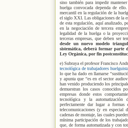
sino también para impedir mantener 
huelga convocada dependa de ello. El
mercantil en la regulación de la huel
el siglo XXI. Las obligaciones de la e
de esta regulación, aquí analizado, p
en la negociación de tercera empres
legalidad de la huelga o la proyecci
terceras empresas, que deben ser t
desde un nuevo modelo triangul
sistemática, deberá formar parte d
Ley Orgánica, por fin postconstitu
e) Subraya el profesor Francisco Andr
tecnológica de trabajadores huelguist
lo que ha dado en llamarse “sustitució
y apunta que “es en el sector audiov
han venido produciendo los principales
demuestran los casos conocidos por
empresas donde estos comportamie
tecnológica y la automatización 
perfectamente dar lugar a formas 
telecomunicaciones (y en especial d
cadenas de montaje, las cuales pueden
mínima participación de los trabajad
que, de forma automatizada y con tot