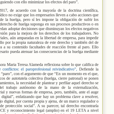
iguiendo con ello minimizar los efectos del paro”.
017, de acuerdo con la mayoría de la doctrina científica,
dico no exige que los empresarios lleven a cabo acciones que
de la huelga, pero sí les impone la obligación de sufrir los
l derecho de huelga suponga en sus procesos productivos o en
uedan adoptar decisiones que disminuyan los efectos negativos
ión para la mejora de los derechos de los trabajadores. No
iales, aún amparadas en la libertad de empresa, para impedir
ello por la propia naturaleza de este derecho y también del de
a a su contenido facultades de reacción frente al paro. Ello
esario pueda atenuar las consecuencias de la huelga mediante
esora Maria Teresa Alameda reflexiona sobre lo que califica de
onflictos: el paroprofesional reivindicativo”,
Defiende la
ho “paro”, con el argumento de que “En un momento en el que,
cos de autotutela colectiva (huelga, cierre patronal) se ponen
mientos, la necesidad de plantear y perfilar aquel derecho se
del trabajo autónomo de la mano de la externalización,
rial y nuevas formas de empresa, pero, también, ante el auge
digital”, enfatizando que hay un problema clave a resolver,
ajo digital, por cuenta propia y ajena, de un marco regulador o
de protección social”. A su parecer, tal derecho encontraría
.2 CE y reconocimiento legal (amplio) en el 19 LETA a nivel