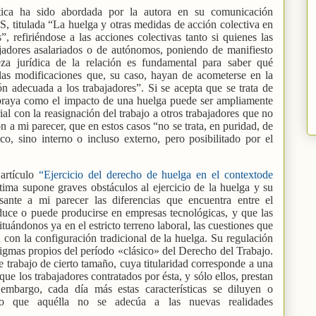
tica ha sido abordada por la autora en su comunicación
 titulada “La huelga y otras medidas de acción colectiva en
”, refiriéndose a las acciones colectivas tanto si quienes las
ajadores asalariados o de autónomos, poniendo de manifiesto
eza jurídica de la relación es fundamental para saber qué
las modificaciones que, su caso, hayan de acometerse en la
ón adecuada a los trabajadores”. Si se acepta que se trata de
subraya como el impacto de una huelga puede ser ampliamente
al con la reasignación del trabajo a otros trabajadores que no
 a mi parecer, que en estos casos “no se trata, en puridad, de
co, sino interno o incluso externo, pero posibilitado por el
 artículo
“Ejercicio del derecho de huelga en el contextode
ltima supone graves obstáculos al ejercicio de la huelga y su
esante a mi parecer las diferencias que encuentra entre el
oduce o puede producirse en empresas tecnológicas, y que las
ituándonos ya en el estricto terreno laboral, las cuestiones que
 con la configuración tradicional de la huelga. Su regulación
igmas propios del período «clásico» del Derecho del Trabajo.
e trabajo de cierto tamaño, cuya titularidad corresponde a una
 que los trabajadores contratados por ésta, y sólo ellos, prestan
 embargo, cada día más estas características se diluyen o
do que aquélla no se adecúa a las nuevas realidades