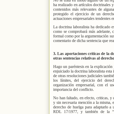
No se trata en modo alguno de un rep
ha realizado en artículos doctrinales 
contenidos más relevantes de algun
protegido el ejercicio de un derech
actuaciones empresariales tendentes en
La doctrina laboralista ha dedicado es
como se comprobará más adelante, c
formal como por la argumentación sust
comentario de dicha sentencia que reali
3. Las aportaciones críticas de la 
otras sentencias relativas al derech
Hago un paréntesis en la explicación 
enjuiciado la doctrina laboralista est
de otras resoluciones judiciales tambi
los límites, del ejercicio del de
organización empresarial, con el us
importancia del conflicto.
No han faltado, en efecto, criticas, y
y sin necesaria mención a la misma, e
derecho de huelga para adaptarlo a 
RDL 17/1977, y también de la “re