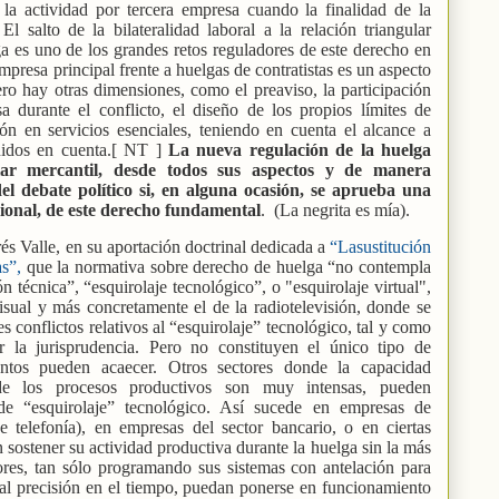
la actividad por tercera empresa cuando la finalidad de la
 salto de la bilateralidad laboral a la relación triangular
ga es uno de los grandes retos reguladores de este derecho en
mpresa principal frente a huelgas de contratistas es un aspecto
ero hay otras dimensiones, como el preaviso, la participación
a durante el conflicto, el diseño de los propios límites de
ón en servicios esenciales, teniendo en cuenta el alcance a
enidos en cuenta.[ NT ]
La nueva regulación de la huelga
ar mercantil, desde todos sus aspectos y de manera
el debate político si, en alguna ocasión, se aprueba una
cional, de este derecho fundamental
.
(La negrita es mía).
és Valle, en su aportación doctrinal dedicada a
“Lasustitución
as”,
que
la normativa sobre derecho de huelga “no contempla
n técnica”, “esquirolaje tecnológico”, o "esquirolaje virtual",
isual y más concretamente el de la radiotelevisión, donde se
 conflictos relativos al “esquirolaje” tecnológico, tal y como
 la jurisprudencia. Pero no constituyen el único tipo de
ntos pueden acaecer. Otros sectores donde la capacidad
de los procesos productivos son muy intensas, pueden
de “esquirolaje” tecnológico. Así sucede en empresas de
e telefonía), en empresas del sector bancario, o en ciertas
 sostener su actividad productiva durante la huelga sin la más
ores, tan sólo programando sus sistemas con antelación para
al precisión en el tiempo, puedan ponerse en funcionamiento