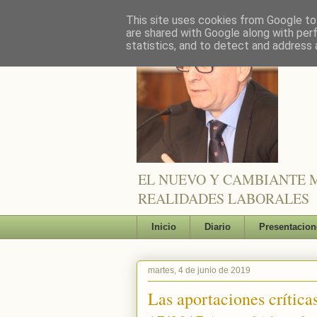
This site uses cookies from Google to 
are shared with Google along with per
statistics, and to detect and address 
EL NUEVO Y CAMBIANTE M
REALIDADES LABORALES
Inicio
Diario
Presentacion
martes, 4 de junio de 2019
Las aportaciones críticas