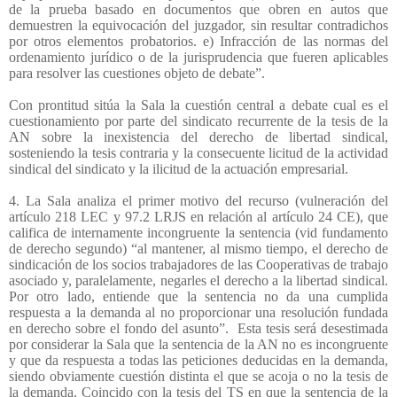
de la prueba basado en documentos que obren en autos que
demuestren la equivocación del juzgador, sin resultar contradichos
por otros elementos probatorios. e) Infracción de las normas del
ordenamiento jurídico o de la jurisprudencia que fueren aplicables
para resolver las cuestiones objeto de debate”.
Con prontitud sitúa la Sala la cuestión central a debate cual es el
cuestionamiento por parte del sindicato recurrente de la tesis de la
AN sobre la inexistencia del derecho de libertad sindical,
sosteniendo la tesis contraria y la consecuente licitud de la actividad
sindical del sindicato y la ilicitud de la actuación empresarial.
4. La Sala analiza el primer motivo del recurso (vulneración del
artículo 218 LEC y 97.2 LRJS en relación al artículo 24 CE), que
califica de internamente incongruente la sentencia (vid fundamento
de derecho segundo) “al mantener, al mismo tiempo, el derecho de
sindicación de los socios trabajadores de las Cooperativas de trabajo
asociado y, paralelamente, negarles el derecho a la libertad sindical.
Por otro lado, entiende que la sentencia no da una cumplida
respuesta a la demanda al no proporcionar una resolución fundada
en derecho sobre el fondo del asunto”.
Esta tesis será desestimada
por considerar la Sala que la sentencia de la AN no es incongruente
y que da respuesta a todas las peticiones deducidas en la demanda,
siendo obviamente cuestión distinta el que se acoja o no la tesis de
la demanda. Coincido con la tesis del TS en que la sentencia de la