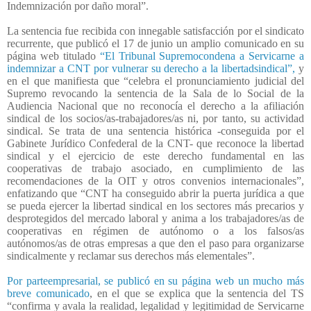
Indemnización por daño moral”.
La sentencia fue recibida con innegable satisfacción por el sindicato
recurrente, que publicó el 17 de junio un amplio comunicado en su
página web titulado
“El Tribunal Supremocondena a Servicarne a
indemnizar a CNT por vulnerar su derecho a la libertadsindical”,
y
en el que manifiesta que “celebra el pronunciamiento judicial del
Supremo revocando la sentencia de la Sala de lo Social de la
Audiencia Nacional que no reconocía el derecho a la afiliación
sindical de los socios/as-trabajadores/as ni, por tanto, su actividad
sindical. Se trata de una sentencia histórica -conseguida por el
Gabinete Jurídico Confederal de la CNT- que reconoce la libertad
sindical y el ejercicio de este derecho fundamental en las
cooperativas de trabajo asociado, en cumplimiento de las
recomendaciones de la OIT y otros convenios internacionales”,
enfatizando que “CNT ha conseguido abrir la puerta jurídica a que
se pueda ejercer la libertad sindical en los sectores más precarios y
desprotegidos del mercado laboral y anima a los trabajadores/as de
cooperativas en régimen de autónomo o a los falsos/as
autónomos/as de otras empresas a que den el paso para organizarse
sindicalmente y reclamar sus derechos más elementales”.
Por parteempresarial, se publicó en su página web un mucho más
breve comunicado
, en el que se explica que la sentencia del TS
“confirma y avala la realidad, legalidad y legitimidad de Servicarne