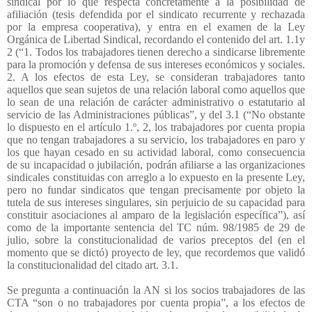
sindical por lo que respecta concretamente a la posibilidad de
afiliación (tesis defendida por el sindicato recurrente y rechazada
por la empresa cooperativa), y entra en el examen de la Ley
Orgánica de Libertad Sindical, recordando el contenido del art. 1.1y
2 (“1. Todos los trabajadores tienen derecho a sindicarse libremente
para la promoción y defensa de sus intereses económicos y sociales.
2. A los efectos de esta Ley, se consideran trabajadores tanto
aquellos que sean sujetos de una relación laboral como aquellos que
lo sean de una relación de carácter administrativo o estatutario al
servicio de las Administraciones públicas”, y del 3.1 (“No obstante
lo dispuesto en el artículo 1.º, 2, los trabajadores por cuenta propia
que no tengan trabajadores a su servicio, los trabajadores en paro y
los que hayan cesado en su actividad laboral, como consecuencia
de su incapacidad o jubilación, podrán afiliarse a las organizaciones
sindicales constituidas con arreglo a lo expuesto en la presente Ley,
pero no fundar sindicatos que tengan precisamente por objeto la
tutela de sus intereses singulares, sin perjuicio de su capacidad para
constituir asociaciones al amparo de la legislación específica”), así
como de la importante sentencia del TC núm. 98/1985 de 29 de
julio, sobre la constitucionalidad de varios preceptos del (en el
momento que se dictó) proyecto de ley, que recordemos que validó
la constitucionalidad del citado art. 3.1.
Se pregunta a continuación la AN si los socios trabajadores de las
CTA “son o no trabajadores por cuenta propia”, a los efectos de