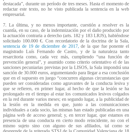
destacada”, durante un período de tres meses. Hasta el momento de
redactar este texto, no he visto publicada la sentencia en la web
empresarial.
7. La última, y no menos importante, cuestión a resolver es la
cuantía, en su caso, de la indemnización por el daño producido por
la actuación contraria a derecho (arts. 182 y 183 LRJS), habiéndose
solicitado 100.000 €. Con recordatorio de la doctrina de la Sala,
sentencia de 19 de diciembre de 2017,
de la que fue ponente el
magistrado Luís Fernando de Castro, y de la naturaleza tanto
resarcitoria como, cada vez más, cumpliendo “una función de
prevención general”, y asumido como criterio orientativo el de las
sanciones pecuniarias previstas por la LISOS, la Sala impondrá una
sanción de 30.000 euros, argumentando para llegar a esa conclusión
que en el supuesto en juego “concurren algunas circunstancias que
pueden ser consideradas como agravantes de la conducta lesiva y
que se refieren, en primer lugar, al hecho de que la lesión se ha
prolongado en el tiempo al estar los comunicados lesivos colgados
en la red durante varios meses; en segundo lugar, a la publicidad de
la lesión en la medida en que, junto a las comunicaciones
individuales a cada socio, las mismas han estado publicadas en una
página web de acceso general; y, en tercer lugar, que estamos en
presencia de una conducta en cierto modo reincidente, no con el
mismo sujeto sino con alguno de sus afiliados, tal como se
desprende de la reiterada STSJ de la Comunidad Valenciana de 18