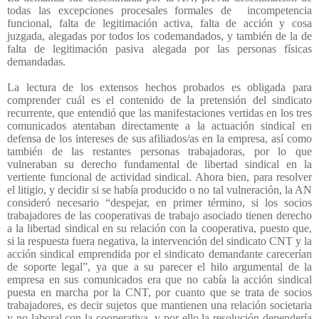
todas las excepciones procesales formales de
incompetencia
funcional, falta de legitimación activa, falta de acción y cosa
juzgada, alegadas por todos los codemandados, y también de la de
falta de legitimación pasiva alegada por las personas físicas
demandadas.
La lectura de los extensos hechos probados es obligada para
comprender cuál es el contenido de la pretensión del sindicato
recurrente, que entendió que las manifestaciones vertidas en los tres
comunicados atentaban directamente a la actuación sindical en
defensa de los intereses de sus afiliados/as en la empresa, así como
también de las restantes personas trabajadoras, por lo que
vulneraban su derecho fundamental de libertad sindical en la
vertiente funcional de actividad sindical. Ahora bien, para resolver
el litigio, y decidir si se había producido o no tal vulneración, la AN
consideró necesario “despejar, en primer término, si los socios
trabajadores de las cooperativas de trabajo asociado tienen derecho
a la libertad sindical en su relación con la cooperativa, puesto que,
si la respuesta fuera negativa, la intervención del sindicato CNT y la
acción sindical emprendida por el sindicato demandante carecerían
de soporte legal”, ya que a su parecer el hilo argumental de la
empresa en sus comunicados era que no cabía la acción sindical
puesta en marcha por la CNT, por cuanto que se trata de socios
trabajadores, es decir sujetos que mantienen una relación societaria
y no laboral con la cooperativa, y por ello la resolución dependería