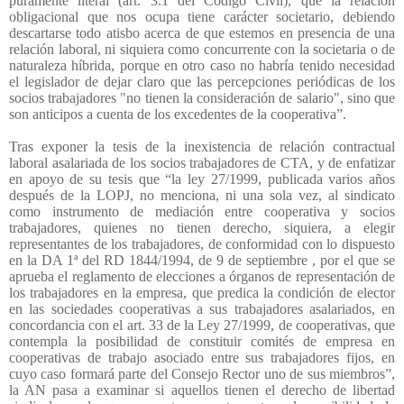
puramente literal (art. 3.1 del Código Civil), que la relación
obligacional que nos ocupa tiene carácter societario, debiendo
descartarse todo atisbo acerca de que estemos en presencia de una
relación laboral, ni siquiera como concurrente con la societaria o de
naturaleza híbrida, porque en otro caso no habría tenido necesidad
el legislador de dejar claro que las percepciones periódicas de los
socios trabajadores "no tienen la consideración de salario", sino que
son anticipos a cuenta de los excedentes de la cooperativa”.
Tras exponer la tesis de la inexistencia de relación contractual
laboral asalariada de los socios trabajadores de CTA, y de enfatizar
en apoyo de su tesis que “la ley 27/1999, publicada varios años
después de la LOPJ, no menciona, ni una sola vez, al sindicato
como instrumento de mediación entre cooperativa y socios
trabajadores, quienes no tienen derecho, siquiera, a elegir
representantes de los trabajadores, de conformidad con lo dispuesto
en la DA 1ª del RD 1844/1994, de 9 de septiembre , por el que se
aprueba el reglamento de elecciones a órganos de representación de
los trabajadores en la empresa, que predica la condición de elector
en las sociedades cooperativas a sus trabajadores asalariados, en
concordancia con el art. 33 de la Ley 27/1999, de cooperativas, que
contempla la posibilidad de constituir comités de empresa en
cooperativas de trabajo asociado entre sus trabajadores fijos, en
cuyo caso formará parte del Consejo Rector uno de sus miembros”,
la AN pasa a examinar si aquellos tienen el derecho de libertad