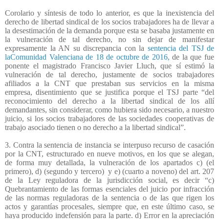
Corolario y síntesis de todo lo anterior, es que la inexistencia del
derecho de libertad sindical de los socios trabajadores ha de llevar a
la desestimación de la demanda porque esta se basaba justamente en
la vulneración de tal derecho, no sin dejar de manifestar
expresamente la AN su discrepancia con la
sentencia del TSJ de
laComunidad Valenciana de 18 de octubre de 2016,
de la que fue
ponente el magistrado Francisco Javier Lluch, que sí estimó la
vulneración de tal derecho, justamente de socios trabajadores
afiliados a la CNT que prestaban sus servicios en la misma
empresa, disentimiento que se justifica porque el TSJ parte “del
reconocimiento del derecho a la libertad sindical de los allí
demandantes, sin considerar, como hubiera sido necesario, a nuestro
juicio, si los socios trabajadores de las sociedades cooperativas de
trabajo asociado tienen o no derecho a la libertad sindical”.
3. Contra la sentencia de instancia se interpuso recurso de casación
por la CNT, estructurado en nueve motivos, en los que se alegan,
de forma muy detallada, la vulneración de los apartados c) (el
primero), d) (segundo y tercero)
y e) (cuarto a noveno) del art. 207
de la Ley reguladora de la jurisdicción social, es decir “c)
Quebrantamiento de las formas esenciales del juicio por infracción
de las normas reguladoras de la sentencia o de las que rigen los
actos y garantías procesales, siempre que, en este último caso, se
haya producido indefensión para la parte. d) Error en la apreciación