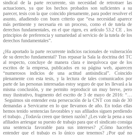
sindical de la parte recurrente, sin necesidad de retrotraer las
actuaciones, ya que los hechos probados son suficientes a su
parecer, tesis con la que coincido plenamente, para poder resolver el
asunto, añadiendo con buen criterio que “esa necesidad aparece
más pertinente y necesaria en un proceso, como el de tutela de
derechos fundamentales, en el que rigen, ex artículo 53.2 CE , los
principios de preferencia y sumariedad al servicio de la tutela de los
derechos fundamentales”.
¿Ha aportado la parte recurrente indicios racionales de vulneración
de su derecho fundamental? Tras repasar la Sala la doctrina del TC
al respecto, concluye de manera clara e inequívoca que de los
escritos de la empresa, publicados en su página web, aparecen
“numerosos indicios de una actitud antisindical”. Coincido
plenamente con esta tesis, y la lectura de tales comunicados por
parte de las personas interesadas estoy seguro de que les llevará a la
misma conclusión, y me permito reproducir un muy breve, pero
muy ilustrativo, fragmento del escrito de 3 de mayo de 2016: “…
Seguimos sin entender esta persecución de la CNT con más de 30
demandas a Servicarne en lo que llevamos de año. En todas ellas
hemos tenido sentencias favorables y sus afiliados siguen perdiendo
el trabajo. ¿Todavía creen que tienen razón? ¿Les vale la pena a sus
afiliados arriesgar su puesto de trabajo para que el sindicato consiga
una sentencia favorable para sus intereses? ¿Cómo hacerles
entender que el trabajo es lo único que tenemos? ¿Por qué no