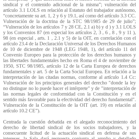
sindical y el contenido adicional de la misma”; vulneración del
artículo 3.1 LOLS en relación al Estatuto del trabajador autónomo,
“concretamente su art. 1, 2 y 6 y 19.1, así como del artículo 3.3 CC.
Vulneración de la doctrina de la STC 98/1985 de 29 de julio”;
“Vulneración de los artículos 7 y 28 CE, 2.1 a) b) y d ) y 3.1 LOLS
y los Convenios 87 (en especial los artículos 2, 3 , 6 , 8 , 9 y 11 ),
98 (en especial , arts. 1 , 2.1 y 5) de la OIT, en correlación con el
artículo 23.4 de la Declaración Universal de los Derechos Humanos
de 10 de diciembre de 1948 (LEG 1948, 1), del artículo 11 del
Convenio Europeo para la protección de los derechos humanos y
las libertades fundamentales hecho en Roma el 4 de noviembre de
1950, STC 98/1985, artículo 12 de la Carta Europea de derechos
fundamentales y art. 5 de la Carta Social Europea. En relación a la
interpretación de las citadas normas, conforme al artículo 1.4 Cc:
Vulneración de los principios generales del derecho "donde la ley
no distingue no lo puede hacer el intérprete" y de "interpretación de
las normas legales de conformidad con la Constitución y en el
sentido más favorable para la efectividad del derecho fundamental".
Vulneración de la Constitución de la OIT (art. 19) en relación al
artículo 10.2 CE”).
Centrada la cuestión debatida en el alegado reconocimiento del
derecho de libertad sindical de los socios trabajadores, y la
consecuente licitud de la actuación sindical en defensa de sus
intereses, la Sala dará respuesta conjunta al amplio y detallado