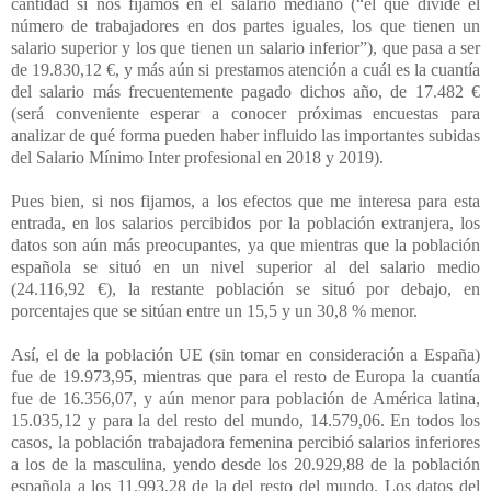
cantidad si nos fijamos en el salario mediano (“el que divide el
número de trabajadores en dos partes iguales, los que tienen un
salario superior y los que tienen un salario inferior”), que pasa a ser
de 19.830,12 €, y más aún si prestamos atención a cuál es la cuantía
del salario más frecuentemente pagado dichos año, de 17.482 €
(será conveniente esperar a conocer próximas encuestas para
analizar de qué forma pueden haber influido las importantes subidas
del Salario Mínimo Inter profesional en 2018 y 2019).
Pues bien, si nos fijamos, a los efectos que me interesa para esta
entrada, en los salarios percibidos por la población extranjera, los
datos son aún más preocupantes, ya que mientras que la población
española se situó en un nivel superior al del salario medio
(24.116,92 €), la restante población se situó por debajo, en
porcentajes que se sitúan entre un 15,5 y un 30,8 % menor.
Así, el de la población UE (sin tomar en consideración a España)
fue de 19.973,95, mientras que para el resto de Europa la cuantía
fue de 16.356,07, y aún menor para población de América latina,
15.035,12 y para la del resto del mundo, 14.579,06. En todos los
casos, la población trabajadora femenina percibió salarios inferiores
a los de la masculina, yendo desde los 20.929,88 de la población
española a los 11.993,28 de la del resto del mundo. Los datos del