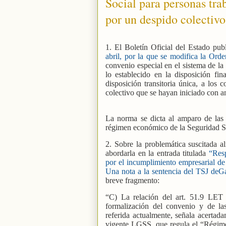
Social para personas tra
por un despido colectiv
1. El Boletín Oficial del Estado pub
abril, por la que se modifica la Or
convenio especial en el sistema de la
lo establecido en la disposición fin
disposición transitoria única, a los 
colectivo que se hayan iniciado con an
La norma se dicta al amparo de las 
régimen económico de la Seguridad Soci
2. Sobre la problemática suscitada 
abordarla en la entrada titulada
“Resp
por el incumplimiento empresarial de
Una nota a la sentencia del TSJ deGa
breve fragmento:
“C) La relación del art. 51.9 LET 
formalización del convenio y de las
referida actualmente, señala acertada
vigente LGSS, que regula el “Régimen