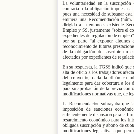
La voluntariedad en la suscripción 
contraria a la obligación impuesta a 
pues una necesidad de subsanar esta 
emitiera una Recomendación (núm. 
dirigida a la entonces existente Se
Empleo y SS, justamente “sobre el con
expedientes de regulación de empleo”,
por su parte “al exponer algunos c
reconocimiento de futuras prestacione
de la obligación de suscribir un c
afectados por expedientes de regulac
En su respuesta, la TGSS indicó que d
alta de oficio a los trabajadores afect
del convenio, dada la dinámica mi
legalmente para dar cobertura a los d
para su aprobación de la previa confor
modificaciones normativas que, de leg
La Recomendación subrayaba que “que
imposición de sanciones económic
suficientemente disuasoria para la fir
resarcimiento económico para los int
obligada suscripción y abono de cuot
modificaciones legislativas que per