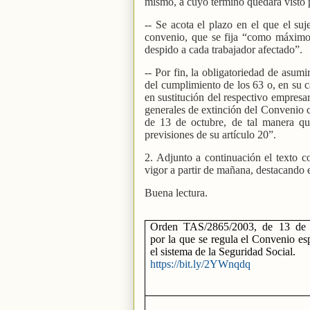
mismo, a cuyo término quedará visto p
-- Se acota el plazo en el que el suj
convenio, que se fija “como máximo, 
despido a cada trabajador afectado”.
-- Por fin, la obligatoriedad de asumi
del cumplimiento de los 63 o, en su c
en sustitución del respectivo empresa
generales de extinción del Convenio 
de 13 de octubre, de tal manera qu
previsiones de su artículo 20”.
2. Adjunto a continuación el texto 
vigor a partir de mañana, destacando 
Buena lectura.
Orden TAS/2865/2003, de 13 de 
por la que se regula el Convenio es
el sistema de la Seguridad Social.
https://bit.ly/2YWnqdq