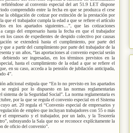
 refiriéndose al convenio especial del art 51.9 LET dispone
eriodo comprendido entre la fecha en que se produzca el cese
se la obligación de cotizar por extinción de la prestación por
la que el trabajador cumpla la edad a que se refiere el artículo
idos en los apartados siguientes…”, que las cotizaciones
 a cargo del empresario hasta la fecha en que el trabajador
 en los casos de expedientes de despido colectivo por causas
gación se extenderá hasta el cumplimiento, por parte del
 y que a partir del cumplimiento por parte del trabajador de la
sesenta y un años, “las aportaciones al convenio especial serán
, debiendo ser ingresadas, en los términos previstos en la
pecial, hasta el cumplimiento de la edad a que se refiere el
 que, en su caso, acceda a la pensión de jubilación anticipada,
tado 4”.
ión adicional estipula que “En lo no previsto en los apartados
l se regirá por lo dispuesto en las normas reglamentarias
el sistema de la Seguridad Social”. La norma reglamentaria es
bre, por la que se regula el convenio especial en el Sistema
 cuyo art. 20 regula el “Convenio especial de empresarios y
 regulación de empleo que incluyan trabajadores con 55 o más
 el empresario y el trabajador, por un lado, y la Tesorería
tro”, subrayando la Sala que no se reconoce explícitamente la
n de oficio del convenio”.