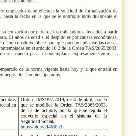
ara su resolución”.
eto empleador debe efectuar la solicitud de formalización de
hasta la fecha en la que se le notifique individualmente el
r su cotización por parte de los trabajadores afectados a partir
aso, 61 años de edad si el despido es por causas económicas,
rio, “no constituye óbice para que puedan aplicarse las causas
contempladas en el artículo 10.2 de la Orden TAS/2865/2003,
e este aspecto pasa a contemplarse expresamente entre las
comparado de la norma vigente hasta hoy y la que entrará en
en negrita los cambios operados.
octubre,
Orden TMS/397/2019, de 4 de abril, por la
pecial en
que se modifica la Orden TAS/2865/2003,
de 13 de octubre, por la que se regula el
convenio especial en el sistema de la
Seguridad Social.
https://bit.ly/2I4M0n3