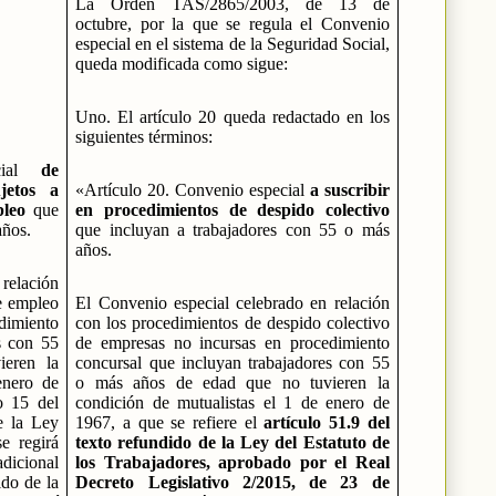
La Orden TAS/2865/2003, de 13 de
octubre, por la que se regula el Convenio
especial en el sistema de la Seguridad Social,
queda modificada como sigue:
Uno. El artículo 20 queda redactado en los
siguientes términos:
ecial
de
jetos a
«Artículo 20. Convenio especial
a suscribir
pleo
que
en procedimientos de despido colectivo
años.
que incluyan a trabajadores con 55 o más
años.
relación
de empleo
El Convenio especial celebrado en relación
dimiento
con los procedimientos de despido colectivo
s con 55
de empresas no incursas en procedimiento
eren la
concursal que incluyan trabajadores con 55
enero de
o más años de edad que no tuvieren la
o 15 del
condición de mutualistas el 1 de enero de
e la Ley
1967, a que se refiere el
artículo 51.9 del
se regirá
texto refundido de la Ley del Estatuto de
adicional
los Trabajadores, aprobado por el Real
ido de la
Decreto Legislativo 2/2015, de 23 de