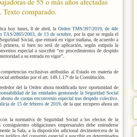
bajadoras de 55 o más años afectadas
o. Texto comparado.
lica hoy lunes, 8 de abril, la
Orden TMS/397/2019, de 4de
den TAS/2865/2003, de 13 de octubre
, por la que se regula el
 Seguridad Social, que entrará en vigor mañana, de acuerdo a
al primera, si bien no será de aplicación, según estipula la
convenios especial a suscribir “en procedimientos de despido
terioridad a su entrada en vigor”.
competencias exclusivas atribuidas al Estado en materia de
al atribuidas por el art. 149.1.17ª de la Constitución.
alrededor del la Orden ahora modificada tuve oportunidad de
onsabilidad de las entidades gestorasde la Seguridad Social
 abono de cuotas enconvenio especial tras despido colectivo.
licia de 15 de febrero de 2019,
de la que recupero ahora un
con la normativa de Seguridad Social a los efectos de la
 consiguientes obligaciones empresariales debe entenderse
mente la Sala, a la disposición adicional decimotercera de la
 jurídico del convenio especial a suscribir en determinados