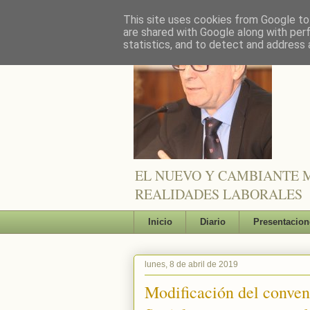
This site uses cookies from Google to 
are shared with Google along with per
statistics, and to detect and address 
EL NUEVO Y CAMBIANTE M
REALIDADES LABORALES
Inicio
Diario
Presentacion
lunes, 8 de abril de 2019
Modificación del conven