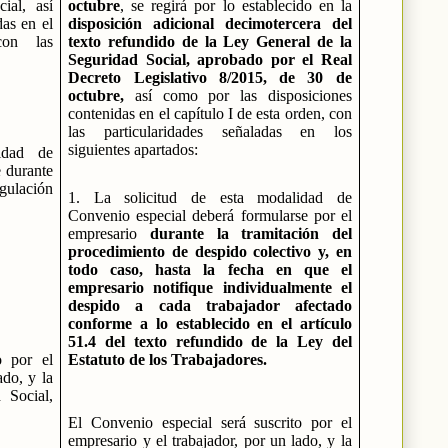
ial, así
octubre
, se regirá por lo establecido en la
das en el
disposición adicional decimotercera del
con las
texto refundido de la Ley General de la
Seguridad Social, aprobado por el Real
Decreto Legislativo 8/2015, de 30 de
octubre,
así como por las disposiciones
contenidas en el capítulo I de esta orden, con
las particularidades señaladas en los
siguientes apartados:
idad de
e durante
egulación
1. La solicitud de esta modalidad de
Convenio especial deberá formularse por el
empresario
durante la tramitación del
procedimiento de despido colectivo y, en
todo caso, hasta la fecha en que el
empresario notifique individualmente el
despido a cada trabajador afectado
conforme a lo establecido en el artículo
51.4 del texto refundido de la Ley del
o por el
Estatuto de los Trabajadores.
ado, y la
 Social,
El Convenio especial será suscrito por el
empresario y el trabajador, por un lado, y la