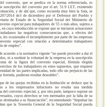
del convenio, que se predica en la norma referenciada, es
la suscripción del convenio por el art. 51.9 LET, existiendo
situación, y de ahí que, como recuerda muy bien la Sala, se
207/2014 de3 de diciembre) por el Defensor del Pueblo y
cretaria de Estado de la Seguridad Social del Ministerio de
venio especial para trabajadores de 55 o más años, sujetos a
 en cuya introducción se expone que se iniciaron actuaciones
iudadanos las negativas consecuencias que, a efectos del
s, les ocasionaba el incumplimiento por parte de las empresas
onvenio especial con relación a determinados trabajadores
ión de empleo”.
e acuerdo a la normativa vigente “no puede proceder a dar el
ados, ni a sustituir la voluntad de la empresa en la suscripción
sma de la figura del convenio especial, fórmula elegida
erechos de los trabajadores en estos supuestos, que requiere
midad de las partes implicadas, todo ello sin perjuicio de las
e ferenda, pudieran resultar deseables”.
 de las quejas recibidas en la Institución se deduce que la
as a los empresarios infractores no resulta una medida
ma del convenio especial, y, por otra parte, tampoco supone un
eresados, cuyos derechos se ven mermados por la falta de su
as destinadas a su financiación”, recomendando “Impulsar las
mitan que la Tesorería General de la Seguridad Social pueda