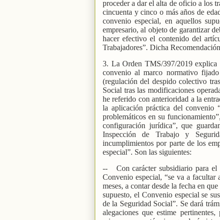
proceder a dar el alta de oficio a los
cincuenta y cinco o más años de edad,
convenio especial, en aquellos supu
empresario, al objeto de garantizar d
hacer efectivo el contenido del artí
Trabajadores”. Dicha Recomendación
3. La Orden TMS/397/2019 explica en
convenio al marco normativo fijado 
(regulación del despido colectivo tra
Social tras las modificaciones opera
he referido con anterioridad a la ent
la aplicación práctica del convenio 
problemáticos en su funcionamiento”,
configuración jurídica”, que guarda
Inspección de Trabajo y Segurid
incumplimientos por parte de los emp
especial”. Son las siguientes:
--
Con carácter subsidiario para el
Convenio especial, “se va a facultar a
meses, a contar desde la fecha en que 
supuesto, el Convenio especial se sus
de la Seguridad Social”. Se dará trámi
alegaciones que estime pertinentes,