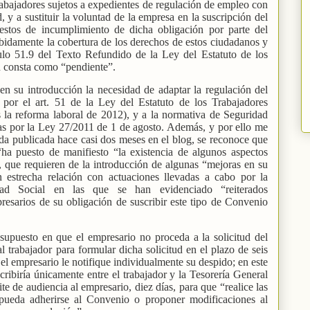
 trabajadores sujetos a expedientes de regulación de empleo con
 y a sustituir la voluntad de la empresa en la suscripción del
estos de incumplimiento de dicha obligación por parte del
ebidamente la cobertura de los derechos de estos ciudadanos y
culo 51.9 del Texto Refundido de la Ley del Estatuto de los
 consta como “pendiente”.
 su introducción la necesidad de adaptar la regulación del
por el art. 51 de la Ley del Estatuto de los Trabajadores
s la reforma laboral de 2012), y a la normativa de Seguridad
das por la Ley 27/2011 de 1 de agosto. Además, y por ello me
rada publicada hace casi dos meses en el blog, se reconoce que
“ha puesto de manifiesto “la existencia de algunos aspectos
 que requieren de la introducción de algunas “mejoras en su
n estrecha relación con actuaciones llevadas a cabo por la
ad Social en las que se han evidenciado “reiterados
resarios de su obligación de suscribir este tipo de Convenio
 supuesto en que el empresario no proceda a la solicitud del
l trabajador para formular dicha solicitud en el plazo de seis
el empresario le notifique individualmente su despido; en este
cribiría únicamente entre el trabajador y la Tesorería General
te de audiencia al empresario, diez días, para que “realice las
 pueda adherirse al Convenio o proponer modificaciones al