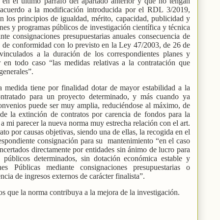
s en el último párrafo del apartado anterior y que no tengan
 acuerdo a la modificación introducida por el RDL 3/2019,
n los principios de igualdad, mérito, capacidad, publicidad y
nes y programas públicos de investigación científica y técnica
nte consignaciones presupuestarias anuales consecuencia de
ta, de conformidad con lo previsto en la Ley 47/2003, de 26 de
vinculados a la duración de los correspondientes planes y
r en todo caso “las medidas relativas a la contratación que
generales”.
 medida tiene por finalidad dotar de mayor estabilidad a la
 contratado para un proyecto determinado, y más cuando ya
convenios puede ser muy amplia, reduciéndose al máximo, de
 de la extinción de contratos por carencia de fondos para la
 a mi parecer la nueva norma muy estrecha relación con el art.
ato por causas objetivas, siendo una de ellas, la recogida en el
rrespondiente consignación para su
mantenimiento “en el caso
ncertados directamente por entidades sin ánimo de lucro para
 públicos determinados, sin dotación económica estable y
nes Públicas mediante consignaciones presupuestarias o
cia de ingresos externos de carácter finalista”.
 que la norma contribuya a la mejora de la investigación.