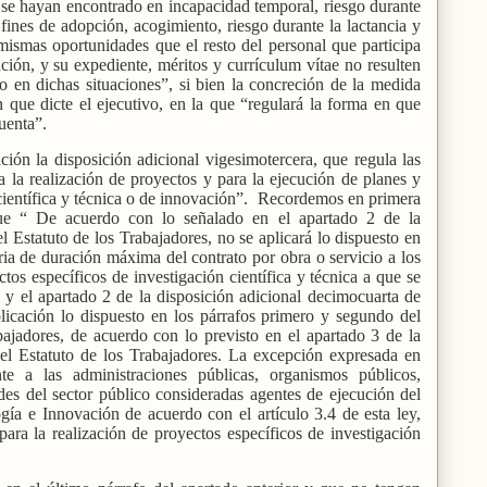
 se hayan encontrado en incapacidad temporal, riesgo durante
ines de adopción, acogimiento, riesgo durante la lactancia y
mismas oportunidades que el resto del personal que participa
ción, y su expediente, méritos y currículum vítae no resulten
o en dichas situaciones”, si bien la concreción de la medida
 que dicte el ejecutivo, en la que “regulará la forma en que
cuenta”.
ción la disposición adicional vigesimotercera, que regula las
 la realización de proyectos y para la ejecución de planes y
ientífica y técnica o de innovación”.
Recordemos en primera
ue “ De acuerdo con lo señalado en el apartado 2 de la
l Estatuto de los Trabajadores, no se aplicará lo dispuesto en
ria de duración máxima del contrato por obra o servicio a los
ctos específicos de investigación científica y técnica a que se
30 y el apartado 2 de la disposición adicional decimocuarta de
plicación lo dispuesto en los párrafos primero y segundo del
bajadores, de acuerdo con lo previsto en el apartado 3 de la
del Estatuto de los Trabajadores. La excepción expresada en
te a las administraciones públicas, organismos públicos,
des del sector público consideradas agentes de ejecución del
ía e Innovación de acuerdo con el artículo 3.4 de esta ley,
ara la realización de proyectos específicos de investigación