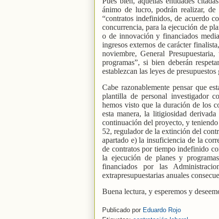
Pues bien, aquellas entidades citada
ánimo de lucro, podrán realizar, de
“contratos indefinidos, de acuerdo co
concurrencia, para la ejecución de pla
o de innovación y financiados media
ingresos externos de carácter finalis
noviembre, General Presupuestaria, 
programas”, si bien deberán respeta
establezcan las leyes de presupuestos 
Cabe razonablemente pensar que esta
plantilla de personal investigador
hemos visto que la duración de los 
esta manera, la litigiosidad derivada
continuación del proyecto, y teniendo
52, regulador de la extinción del contr
apartado e) la insuficiencia de la co
de contratos por tiempo indefinido co
la ejecución de planes y programas
financiados por las Administracio
extrapresupuestarias anuales consecuen
Buena lectura, y esperemos y deseemos
Publicado por
Eduardo Rojo