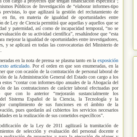
a con cargo a proyectos que tengan financiación específica”;
ismos Públicos de Investigación de “elaborar informes-tipo
 previstas, lo que agilizará la gestión del reclutamiento de
”, en fin, en materia de igualdad de oportunidades entre
n de Ley de Ciencia permitirá que aquellas y aquellos que se
idad y paternidad, así como de incapacidad temporal, “no se
evaluación de su actividad científica”, resaltándose que “esta
a mejorar la igualdad de oportunidades entre investigadores,
es, y se aplicará en todas las convocatorias del Ministerio de
.
eradas en la nota de prensa se plasma tanto en la
exposición
xto articulado.
Por el orden en que son enumeradas, en la
er que con ocasión de la contratación de personal laboral de
ción de la Administración General del Estado con cargo a los
 a estos “contar con informes-tipo anuales de la Abogacía del
ión de las contrataciones de carácter laboral efectuadas por
o que con lo anterior “mejorarán sustancialmente los
 del Sistema Español de la Ciencia, la Tecnología y la
jor cumplimiento de sus funciones en el ámbito de la
ovación, pues quedarán así cubiertos los servicios necesarios
idades en la realización de sus cometidos específicos”.
dificación de la Ley de 2011 agilizará la tramitación de
mientos de selección y evaluación del personal docente e
la realización de proyectos y para la ejecución de planes y