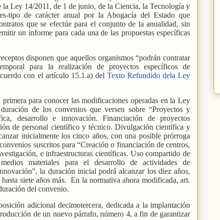
e la Ley 14/2011, de 1 de junio, de la Ciencia, la Tecnología y
mes-tipo de carácter anual por la Abogacía del Estado que
ntratos que se efectúe para el conjunto de la anualidad, sin
emitir un informe para cada una de las propuestas específicas
eceptos disponen que aquellos organismos “podrán contratar
temporal para la realización de proyectos específicos de
acuerdo con el artículo 15.1.a) del
Texto Refundido dela Ley
l primera para conocer las modificaciones operadas en la Ley
a duración de los convenios que versen sobre “
Proyectos y
ífica, desarrollo e innovación. Financiación de proyectos
ión de personal científico y técnico. Divulgación científica y
canzar inicialmente los cinco años, con una posible prórroga
convenios suscritos para “Creación o financiación de centros,
nvestigación, e infraestructuras científicas. Uso compartido de
medios materiales para el desarrollo de actividades de
 innovación”, la duración inicial podrá alcanzar los diez años,
 hasta siete años más.
En la normativa ahora modificada, art.
duración del convenio.
posición adicional decimotercera, dedicada a la implantación
ntroducción de un nuevo párrafo, número 4, a fin de garantizar