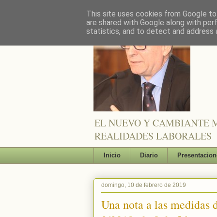
This site uses cookies from Google to 
are shared with Google along with per
statistics, and to detect and address 
EL NUEVO Y CAMBIANTE M
REALIDADES LABORALES
Inicio
Diario
Presentacion
domingo, 10 de febrero de 2019
Una nota a las medidas d