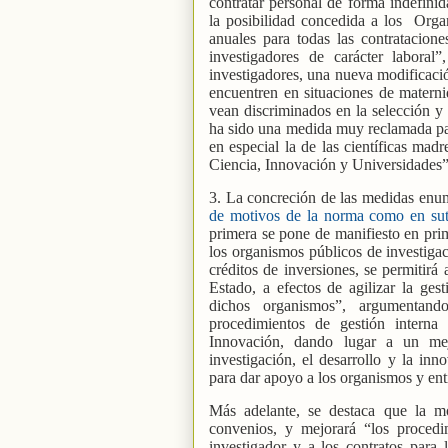
contratar personal de forma indefinid
la posibilidad concedida a los
Organ
anuales para todas las contrataciones
investigadores de carácter laboral
investigadores, una nueva modificació
encuentren en situaciones de matern
vean discriminados en la selección y 
ha sido una medida muy reclamada par
en especial la de las científicas madr
Ciencia, Innovación y Universidades”
3. La concreción de las medidas enum
de motivos de la norma como en sute
primera se pone de manifiesto en prim
los organismos públicos de investiga
créditos de inversiones, se permitirá
Estado, a efectos de agilizar la gest
dichos organismos”, argumentand
procedimientos de gestión interna
Innovación, dando lugar a un me
investigación, el desarrollo y la inn
para dar apoyo a los organismos y ent
Más adelante, se destaca que la mo
convenios, y mejorará “los procedi
investigador y a los contratos para 