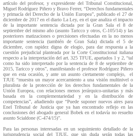
artículo del profesor, y expresidente del Tribunal Constitucional,
Miguel Rodríguez Piñero y Bravo Ferrer, “Derechos fundamentales
y primacía del Derecho de la Unión Europea”, publicado el 27 de
diciembre de 2017 en el diario La Ley, en el que analiza el impacto
de la importante sentencia dictada por la Gran Sala el 8 de
septiembre del mismo año (asunto Taricco y otros, C-105/14) y las
posteriores matizaciones o precisiones efectuadas en la no menos
importante sentencia (también de Gran Sala) dictada el 5 de
diciembre, con rapidez digna de elogio, para dar respuesta a la
cuestión prejudicial planteada por la Corte Constitucional italiana
respecto a la interpretación del art. 325 TFUE, apartados 1 y 2, “tal
como ha sido interpretado por la sentencia de 8 de septiembre de
2015, Taricco y otros”, manifestando el profesor Rodríguez Piñero
que en esta ocasión, y ante un asunto ciertamente complejo,
el
TJUE “muestra un mayor acercamiento a una visión multinivel o
pluralista de la protección de los derechos fundamentales de la
Unión Europea, con relaciones menos jerárquico-unitarias y más
basada en la complementariedad y en la distribución de
competencias”, añadiendo que “Puede suponer nuevos aires para
Enel Tribunal de Justicia que ya han encontrado reflejo en las
conclusiones del abogado general Bobek en el todavía no resuelto
asunto Scialdone (C-474/15)”.
Para las personas interesadas en un seguimiento detallado de la
jurisprudencia social del TJUE, que sin duda serán todas las