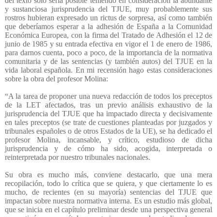
del texto sólo sería posible teniendo en consideración la abundante
y sustanciosa jurisprudencia del TJUE, muy probablemente sus
rostros hubieran expresado un rictus de sorpresa, así como también
que deberíamos esperar a la adhesión de España a la Comunidad
Económica Europea, con la firma del Tratado de Adhesión el 12 de
junio de 1985 y su entrada efectiva en vigor el 1 de enero de 1986,
para darnos cuenta, poco a poco, de la importancia de la normativa
comunitaria y de las sentencias (y también autos) del TJUE en la
vida laboral española. En mi recensión hago estas consideraciones
sobre la obra del profesor Molina:
“A la tarea de proponer una nueva redacción de todos los preceptos
de la LET afectados, tras un previo análisis exhaustivo de la
jurisprudencia del TJUE que ha impactado directa y decisivamente
en tales preceptos (se trate de cuestiones planteadas por juzgados y
tribunales españoles o de otros Estados de la UE), se ha dedicado el
profesor Molina, incansable, y crítico, estudioso de dicha
jurisprudencia y de cómo ha sido, acogida, interpretada o
reinterpretada por nuestro tribunales nacionales.
Su obra es mucho más, conviene destacarlo, que una mera
recopilación, todo lo crítica que se quiera, y que ciertamente lo es
mucho, de recientes (en su mayoría) sentencias del TJUE que
impactan sobre nuestra normativa interna. Es un estudio más global,
que se inicia en el capítulo preliminar desde una perspectiva general