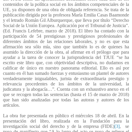
contenidos de la política social en los ámbitos competenciales de la
UE, ya disponen de una obra de obligada referencia. Se trata de la
publicación dirigida por la profesora María Emilia Casas Baamonde
y el letrado Román Gil Alburquerque, que lleva por título “Derecho
Social de la Unión Europea. Aplicación por el Tribunal de Justicia”.
(Ed. Francis Lefebre, marzo de 2018). El libro ha contado con la
participación de 54 prestigiosas y prestigiosos profesionales de
diferentes ámbitos de las relaciones laborales, y no es que esta
afirmación sea sólo mía, sino que también lo es de quienes ha
asumido la dirección de la obra, al afirmar en el prólogo que para
ayudar a la tarea de conocer la jurisprudencia del TJUE “se ha
escrito este libro que, con objetividad descriptiva, no dudamos en
calificar de único en nuestro panorama editorial. Ello es así por
cuanto en él han sumado fuerzas y entusiasmo un plantel de autores
verdaderamente inigualables, jurista de extraordinaria prestigio y
relevancia procedentes de los ámbitos de la universidad, la
judicatura y la abogacía…”. Cuenta con un exhaustivo anexo en el
que se recogen todas las sentencias (hasta el 15 de marzo de 2018)
que han sido analizadas por todas las autoras y autores de los
artículos.
La obra fue presentada en público el miércoles 18 de abril. En la
presentación del libro, realizada en la Fundación para la
investigación social del derecho y de la empresa (FIDE)
[3]
,
se
puso de manifiesto que “A lo largo del acto se puso de relieve el