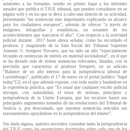
asistentes a las Jornadas, remito en primer lugar a los informes
anuales que publica el TJUE tribunal, que pueden consultarse en su
página web y en los que se lleva a cabo una síntesis de su actividad,
presentando “las sentencias más importantes explicando su alcance
para los ciudadanos europeos”, además de ofrecer “a través de
imágenes, infografías y estadísticas, un resumen de los
acontecimientos que marcaron el año”. Con respecto a la actividad
judicial durante
2017 baste ahora señalar, como ha recordado el
profesor, y magistrado de la Sala Social del Tribunal Supremo
Antonio V. Sempere Navarro, que ha sido un año “especialmente
fecundo en sentencias de interés en material sociolaboral”, en el que
se ha dictado más de treinta sentencias relevantes, listadas, con la
precisión que caracteriza al profesor Sempere, en su artículo
“Balance de un año intenso para la jurisprudencia laboral de
Luxemburgo”, publicado el 17 de enero en el portal jurídico “legal
today”
[2]
, en el que además expone, con toda razón y basándose en
la experiencia práctica, que “Es usual que cualquier escrito judicial
invoque, con naturalidad, el tenor de normas, principios y
jurisprudencia de la Unión Europea, que los recursos basen sus
principales argumentos tomados de las resoluciones del Tribunal de
Justicia o, por descontado, que nuestras sentencias articulen sus
razonamientos apoyándose en la jurisprudencia del mismo”.
Sin duda alguna, quienes necesiten consultar tanto la jurisprudencia
del TJUE como las aportaciones doctrinales sobre cada uno de los