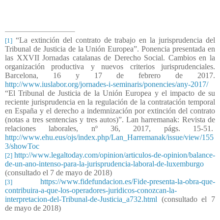
“La extinción del contrato de trabajo en la jurisprudencia del
[1]
Tribunal de Justicia de la Unión Europea”. Ponencia presentada en
las XXVII Jornadas catalanas de Derecho Social. Cambios en la
organización productiva y nuevos criterios jurisprudenciales.
Barcelona, 16 y 17 de febrero de 2017.
http://www.iuslabor.org/jornades-i-seminaris/ponencies/any-2017/
“El Tribunal de Justicia de la Unión Europea y el impacto de su
reciente jurisprudencia en la regulación de la contratación temporal
en España y el derecho a indemnización por extinción del contrato
(notas a tres sentencias y tres autos)”. Lan harremanak: Revista de
relaciones laborales, nº 36, 2017, págs. 15-51.
http://www.ehu.eus/ojs/index.php/Lan_Harremanak/issue/view/155
3/showToc
http://www.legaltoday.com/opinion/articulos-de-opinion/balance-
[2]
de-un-ano-intenso-para-la-jurisprudencia-laboral-de-luxemburgo
(consultado el 7 de mayo de 2018)
https://www.fidefundacion.es/Fide-presenta-la-obra-que-
[3]
contribuira-a-que-los-operadores-juridicos-conozcan-la-
interpretacion-del-Tribunal-de-Justicia_a732.html
(consultado el 7
de mayo de 2018)