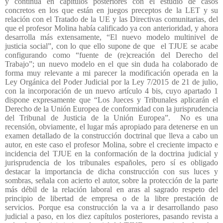
y continúa en capítulos posteriores con el estudio de casos
concretos en los que están en juegos preceptos de la LET y su
relación con el Tratado de la UE y las Directivas comunitarias, del
que el profesor Molina había calificado ya con anterioridad, y ahora
desarrolla más extensamente, “El nuevo modelo multinivel de
justicia social”, con lo que ello supone de que
el TJUE se acabe
configurando como “fuente de (re)creación del Derecho del
Trabajo”; un nuevo modelo en el que sin duda ha colaborado de
forma muy relevante a mi parecer la modificación operada en la
Ley Orgánica del Poder Judicial por la Ley 7/2015 de 21 de julio,
con la incorporación de un nuevo artículo 4 bis, cuyo apartado 1
dispone expresamente que “Los Jueces y Tribunales aplicarán el
Derecho de la Unión Europea de conformidad con la jurisprudencia
del Tribunal de Justicia de la Unión Europea”.
No es una
recensión, obviamente, el lugar más apropiado para detenerse en un
examen detallado de la construcción doctrinal que lleva a cabo un
autor, en este caso el profesor Molina, sobre el creciente impacto e
incidencia del TJUE en la conformación de la doctrina judicial y
jurisprudencia de los tribunales españoles, pero sí es obligado
destacar la importancia de dicha construcción con sus luces y
sombras, señala con acierto el autor, sobre la protección de la parte
más débil de la relación laboral en aras al sagrado respeto del
principio de libertad de empresa o de la libre prestación de
servicios. Porque esa construcción la va a ir desarrollando paso
judicial a paso, en los diez capítulos posteriores, pasando revista a