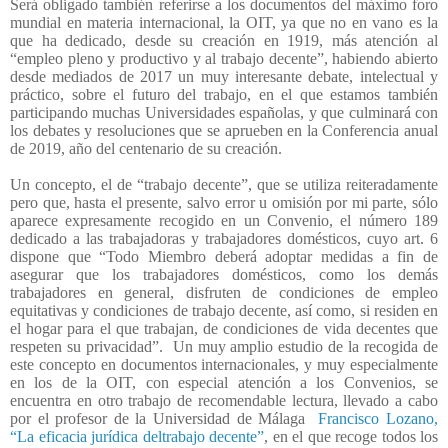
Será obligado también referirse a los documentos del máximo foro
mundial en materia internacional, la OIT, ya que no en vano es la
que ha dedicado, desde su creación en 1919, más atención al
“empleo pleno y productivo y al trabajo decente”, habiendo abierto
desde mediados de 2017 un muy interesante debate, intelectual y
práctico, sobre el futuro del trabajo, en el que estamos también
participando muchas Universidades españolas, y que culminará con
los debates y resoluciones que se aprueben en la Conferencia anual
de 2019, año del centenario de su creación.
Un concepto, el de “trabajo decente”, que se utiliza reiteradamente
pero que, hasta el presente, salvo error u omisión por mi parte, sólo
aparece expresamente recogido en un Convenio, el número 189
dedicado a las trabajadoras y trabajadores domésticos, cuyo art. 6
dispone que “Todo Miembro deberá adoptar medidas a fin de
asegurar que los trabajadores domésticos, como los demás
trabajadores en general, disfruten de condiciones de empleo
equitativas y condiciones de trabajo decente, así como, si residen en
el hogar para el que trabajan, de condiciones de vida decentes que
respeten su privacidad”.
Un muy amplio estudio de la recogida de
este concepto en documentos internacionales, y muy especialmente
en los de la OIT, con especial atención a los Convenios, se
encuentra en otro trabajo de recomendable lectura, llevado a cabo
por el profesor de la Universidad de Málaga
Francisco Lozano,
“La eficacia jurídica deltrabajo decente”
, en el que recoge todos los