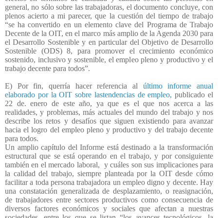
general, no sólo sobre las trabajadoras, el documento concluye, con
plenos acierto a mi parecer, que la cuestión del tiempo de trabajo
“se ha convertido en un elemento clave del Programa de Trabajo
Decente de la OIT, en el marco más amplio de la Agenda 2030 para
el Desarrollo Sostenible y en particular del Objetivo de Desarrollo
Sostenible (ODS) 8, para promover el crecimiento económico
sostenido, inclusivo y sostenible, el empleo pleno y productivo y el
trabajo decente para todos”.
E) Por fin, querría hacer referencia al
último informe anual
elaborado por la OIT sobre lastendencias de empleo,
publicado el
22 de. enero de este año, ya que es el que nos acerca a las
realidades, y problemas, más actuales del mundo del trabajo y nos
describe los retos y desafíos que siguen existiendo para avanzar
hacia el logro del empleo pleno y productivo y del trabajo decente
para todos.
Un amplio capítulo del Informe está destinado a la transformación
estructural que se está operando en el trabajo, y por consiguiente
también en el mercado laboral,
y cuáles son sus implicaciones para
la calidad del trabajo, siempre planteada por la OIT desde cómo
facilitar a toda persona trabajadora un empleo digno y decente. Hay
una constatación generalizada de desplazamiento, o reasignación,
de trabajadores entre sectores productivos como consecuencia de
diversos factores económicos y sociales que afectan a nuestras
sociedades, entre los que se listan “los avances tecnológicos, la