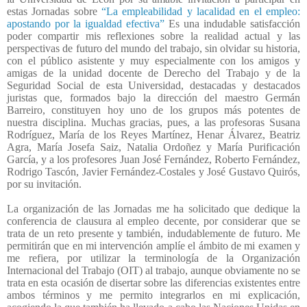
estas Jornadas sobre
“La empleabilidad y lacalidad en el empleo:
apostando por la igualdad efectiva”
Es una indudable satisfacción
poder compartir mis reflexiones sobre la realidad actual y las
perspectivas de futuro del mundo del trabajo, sin olvidar su historia,
con el público asistente y muy especialmente con los amigos y
amigas de la unidad docente de Derecho del Trabajo y de la
Seguridad Social de esta Universidad, destacadas y destacados
juristas que, formados bajo la dirección del maestro Germán
Barreiro, constituyen hoy uno de los grupos más potentes de
nuestra disciplina. Muchas gracias, pues, a las profesoras Susana
Rodríguez, María de los Reyes Martínez, Henar Álvarez, Beatriz
Agra, María Josefa Saiz, Natalia Ordoñez y María Purificación
García, y a los profesores Juan José Fernández, Roberto Fernández,
Rodrigo Tascón, Javier Fernández-Costales y José Gustavo Quirós,
por su invitación.
La organización de las Jornadas me ha solicitado que dedique la
conferencia de clausura al empleo decente, por considerar que se
trata de un reto presente y también, indudablemente de futuro. Me
permitirán que en mi intervención amplíe el ámbito de mi examen y
me refiera, por utilizar la terminología de la Organización
Internacional del Trabajo (OIT) al trabajo, aunque obviamente no se
trata en esta ocasión de disertar sobre las diferencias existentes entre
ambos términos y me permito integrarlos en mi explicación,