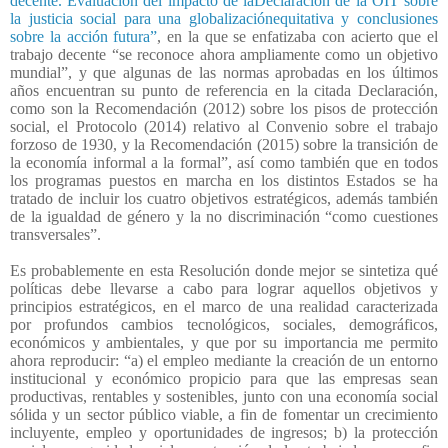
decente. Evaluación del impacto de laDeclaración de la OIT sobre
la justicia social para una globalizaciónequitativa y conclusiones
sobre la acción futura”
, en la que se enfatizaba con acierto que el
trabajo decente “se reconoce ahora ampliamente como un objetivo
mundial”, y que algunas de las normas aprobadas en los últimos
años encuentran su punto de referencia en la citada Declaración,
como son la Recomendación (2012) sobre los pisos de protección
social, el Protocolo (2014) relativo al Convenio sobre el trabajo
forzoso de 1930, y la Recomendación (2015) sobre la transición de
la economía informal a la formal”, así como también que en todos
los programas puestos en marcha en los distintos Estados se ha
tratado de incluir los cuatro objetivos estratégicos, además también
de la igualdad de género y la no discriminación “como cuestiones
transversales”.
Es probablemente en esta Resolución donde mejor se sintetiza qué
políticas debe llevarse a cabo para lograr aquellos objetivos y
principios estratégicos, en el marco de una realidad caracterizada
por profundos cambios tecnológicos, sociales, demográficos,
económicos y ambientales, y que por su importancia me permito
ahora reproducir: “a) el empleo mediante la creación de un entorno
institucional y económico propicio para que las empresas sean
productivas, rentables y sostenibles, junto con una economía social
sólida y un sector público viable, a fin de fomentar un crecimiento
incluyente, empleo y oportunidades de ingresos; b) la protección