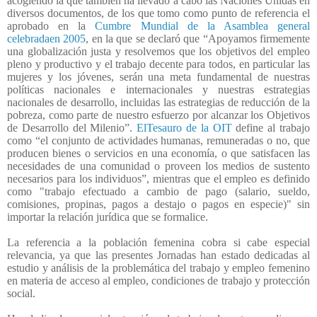
acogiendo la que también ha llevado a cabo las Naciones Unidas en
diversos documentos, de los que tomo como punto de referencia el
aprobado en la
Cumbre Mundial de la Asamblea general
celebradaen 2005
, en la que se declaró que “Apoyamos firmemente
una globalización justa y resolvemos que los objetivos del empleo
pleno y productivo y el trabajo decente para todos, en particular las
mujeres y los jóvenes, serán una meta fundamental de nuestras
políticas nacionales e internacionales y nuestras estrategias
nacionales de desarrollo, incluidas las estrategias de reducción de la
pobreza, como parte de nuestro esfuerzo por alcanzar los Objetivos
de Desarrollo del Milenio”.
ElTesauro de la OIT
define al trabajo
como “el conjunto de actividades humanas, remuneradas o no, que
producen bienes o servicios en una economía, o que satisfacen las
necesidades de una comunidad o proveen los medios de sustento
necesarios para los individuos”, mientras que el empleo es definido
como "trabajo efectuado a cambio de pago (salario, sueldo,
comisiones, propinas, pagos a destajo o pagos en especie)" sin
importar la relación jurídica que se formalice.
La referencia a la población femenina cobra si cabe especial
relevancia, ya que las presentes Jornadas han estado dedicadas al
estudio y análisis de la problemática del trabajo y empleo femenino
en materia de acceso al empleo, condiciones de trabajo y protección
social.