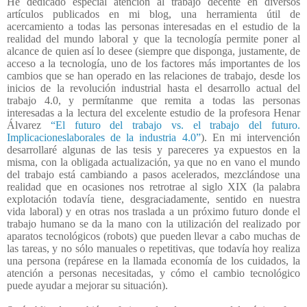
He dedicado especial atención al trabajo decente en diversos
artículos publicados en mi blog, una herramienta útil de
acercamiento a todas las personas interesadas en el estudio de la
realidad del mundo laboral y que la tecnología permite poner al
alcance de quien así lo desee (siempre que disponga, justamente, de
acceso a la tecnología, uno de los factores más importantes de los
cambios que se han operado en las relaciones de trabajo, desde los
inicios de la revolución industrial hasta el desarrollo actual del
trabajo 4.0, y permítanme que remita a todas las personas
interesadas a la lectura del excelente estudio de la profesora Henar
Álvarez
“El futuro del trabajo vs. el trabajo del futuro.
Implicacioneslaborales de la industria 4.0”
). En mi intervención
desarrollaré algunas de las tesis y pareceres ya expuestos en la
misma, con la obligada actualización, ya que no en vano el mundo
del trabajo está cambiando a pasos acelerados, mezclándose una
realidad que en ocasiones nos retrotrae al siglo XIX (la palabra
explotación todavía tiene, desgraciadamente, sentido en nuestra
vida laboral) y en otras nos traslada a un próximo futuro donde el
trabajo humano se da la mano con la utilización del realizado por
aparatos tecnológicos (robots) que pueden llevar a cabo muchas de
las tareas, y no sólo manuales o repetitivas, que todavía hoy realiza
una persona (repárese en la llamada economía de los cuidados, la
atención a personas necesitadas, y cómo el cambio tecnológico
puede ayudar a mejorar su situación).