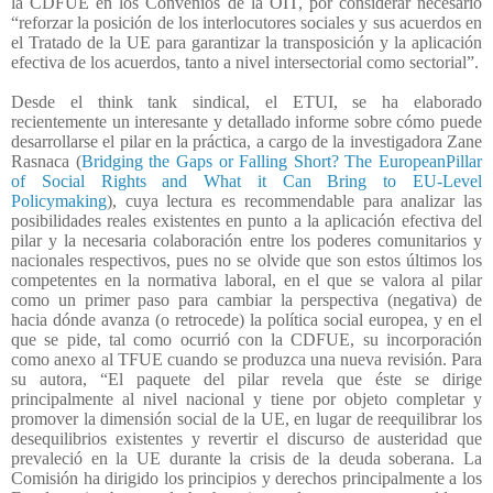
la CDFUE en los Convenios de la OIT, por considerar necesario
“reforzar la posición de los interlocutores sociales y sus acuerdos en
el Tratado de la UE para garantizar la transposición y la aplicación
efectiva de los acuerdos, tanto a nivel intersectorial como sectorial”.
Desde el think tank sindical, el ETUI, se ha elaborado
recientemente un interesante y detallado informe sobre cómo puede
desarrollarse el pilar en la práctica, a cargo de la investigadora Zane
Rasnaca (
Bridging the Gaps or Falling Short? The EuropeanPillar
of Social Rights and What it Can Bring to EU-Level
Policymaking
), cuya lectura es recommendable para analizar las
posibilidades reales existentes en punto a la aplicación efectiva del
pilar y la necesaria colaboración entre los poderes comunitarios y
nacionales respectivos, pues no se olvide que son estos últimos los
competentes en la normativa laboral, en el que se valora al pilar
como un primer paso para cambiar la perspectiva (negativa) de
hacia dónde avanza (o retrocede) la política social europea, y en el
que se pide, tal como ocurrió con la CDFUE, su incorporación
como anexo al TFUE cuando se produzca una nueva revisión. Para
su autora, “El paquete del pilar revela que éste se dirige
principalmente al nivel nacional y tiene por objeto completar y
promover la dimensión social de la UE, en lugar de reequilibrar los
desequilibrios existentes y revertir el discurso de austeridad que
prevaleció en la UE durante la crisis de la deuda soberana. La
Comisión ha dirigido los principios y derechos principalmente a los