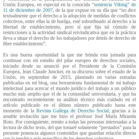
Unión Europea, en especial en la conocida “
sentencia Viking” de
11 de diciembre de 2007,
de la que expuse en su día que “no dice
textualmente que el derecho a la adopción de medidas de conflictos
colectivos, entre ellas la de huelga, esté subordinado al derecho a la
libertad de establecimiento, pero sí que fija tal cúmulo de
restricciones a la actividad sindical reivindicativa que en la práctica
lleva a situar el derecho de los trabajadores por detrás de derecho de
libre establecimiento”.
Es una buena oportunidad la que me brinda esta jornada para
continuar con mi estudio del pilar europeo de derechos sociales,
iniciado desde su anunció por el Presidente de la Comisión
Europea, Jean Claude Juncker, en su discurso sobre el estado de la
Unión, en septiembre de 2015, plasmado en varias entradas
publicadas en mi blog, una herramienta fundamental de mi trabajo
intelectual para acercar el mundo jurídico del trabajo a un público
mucho más amplio que el de la comunidad universitaria, y que ha
encontrado recientemente su análisis técnico más cuidado en el
artículo publicado en el último número publicado hasta este
momento de la
Revista Gallega de Derecho Social,
gracias a la
amable invitación que me hizo el profesor José María Miranda
Boto. Por consiguiente, remito a todas las personas interesadas a la
lectura de dicho texto, del que tomaré solamente “prestados” para la
presente ponencia algunos contenidos que guardan relación directa
con la temática más específica de los derechos colectivos.