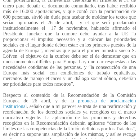
Con posterioridad, la conferencia celebrada en Bruselas el 31 de
enero para debatir el documento comunitario, tras haber recibido
más de 16.000 aportaciones, y que contó con la participación de
600 personas, sirvió sin duda para acabar de moldear los textos que
serían aprobados el 26 de abril,
y el que será proclamado
institucionalmente el
17 de noviembre, habiendo afirmado el
Presidente Juncker que la cumbre debe ayudar a la UE “a
proporcionar el impulso necesario y a colocar las prioridades
sociales en el lugar donde deben estar: en los primeros puestos de la
agenda de Europa”, mientras que para el primer ministro sueco S.
Löfven, el objetivo de la cumbre debe ser el de demostrar que en
unos momentos difíciles para Europa hay que dar respuestas a las
necesidades cotidianas de las personas, y “la consecución de una
Europa más social, con condiciones de trabajo equitativas,
mercados de trabajo eficaces y un diálogo social sólido, deberían
ser prioridades para todos nosotros”.
Respecto al contenido de la Recomendación de la Comisión
Europea de 26 abril, y de la
propuesta de proclamación
institucional
, señalo que a mi parecer se trata de una reafirmación y
reordenación de los derechos sociales ya recogidos en el marco
normativo vigente. La aplicación de los principios y derechos
recogidos en la Recomendación deberán aplicarse “dentro de los
límites de las competencias de la Unión definidas por los Tratados”,
es decir no supone una ampliación de los mismos, y así se recoge