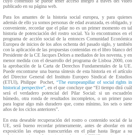
cuyo contenido se puede tener acceso íntegro a través del vídeo
publicado en su página web.
Para los amantes de la historia social europea, y para quienes
además de ello ya somos personas de edad avanzada, es obligado, y
conveniente, recordar que el pilar no es un primer momento en tal
historia de potenciación del rostro social. Ya lo encontramos en el
programa de acción social de la entonces Comunidad Económica
Europea de inicios de los años ochenta del pasado siglo, y también
con la aplicación de las propuestas contenidas en el libro blanco del
Presidente de la CE Jacques Delors a mediados de los noventa, y en
menor medida con el desarrollo del programa de Lisboa 2000, con
la aprobación de la Carta de Derechos Fundamentales de la UE.
Puede encontrarse una buena síntesis de esta historia en el artículo
del Director General del Instituto Europeo Sindical de Estudios
(ETUI), Philippe
Pochet,
“The europeanpillar of social rights in
historical perspective”,
en el que concluye que “El tiempo dirá cuál
será el verdadero potencial del Pilar Social: si un escuadrón
húmedo, otra ronda de resultados incompletos, o un primer paso
para lograr algo más duradero que, como mínimo, los seis o siete
años de los ciclos anteriores”.
En esta deseable recuperación del rostro o contenido social de la
UE, será bueno recordar primeramente, antes de abordar en mi
exposición las etapas transcurridas en el pilar hasta llegar a su