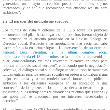
generarían una mayor decepción posterior entre los sujetos
interesados, y de ahí que recomiende “un enfoque realista pero
ambicioso”.
2.2. El parecer del sindicalismo europeo.
Los puntos de vista y criterios de la CES sobre los primeros
documentos del pilar, hasta llegar a su aprobación, fueron objeto de
mi atención en el artículo publicado en la Revista Gallega de
Derecho Social. Respecto a las aportaciones más recientes, cabe
hacer referencia en primer lugar a la
intervención de susecretario
general, Luca Visentini, en la última cumbre social
tripartita,celebrada el 18 de octubre,
en la que dio la bienvenida al
pilar, considerándolo “la más relevante iniciativa en años para
reforzar el modelo social europeo”, enfatizando que la negociación
colectiva, el diálogo social y el diálogo tripartito “son herramientas
fundamentales para los agentes sociales en orden a contribuir a una
mejor economía y a un modelo social innovador”, pidiendo
ambición a los dirigentes europeos en su aplicación y una
concreción de los plazos en los que proceder a su desarrollo, para
asegurar que los trabajadores y ciudadanos “sientan que Europa (y
sus gobiernos) se preocupan por sus intereses, necesidades y
derechos”.
Más recientemente, la CES ha vuelto a reivindicar, y no es casual