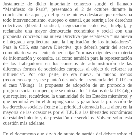
Justamente de dicho importante congreso surgió el llamado
“Manifiesto de París”, presentado el 2 de octubre durante la
conclusión de aquel, y del que me interesa destacar que rechazaba
todo intervencionismo, europeo o estatal, que restrinja los derechos
colectivos (libertad sindical, negociación colectiva, huelga), y
reclamaba una mayor democracia económica y social con una
propuesta concreta: una nueva Directiva que establezca “una nueva
e integrada arquitectura para la implicación de los trabajadores”.
Para la CES, esta nueva Directiva, que debería partir del acervo
comunitario ya existente, debería fijar “normas exigentes en materia
de información y consulta, así como también para la representación
de los trabajadores en los consejos de administración de las
diferentes formas de sociedades europeas, al objeto de reforzar su
influencia”. Por otra parte, no era nueva, ni mucho menos
(recordemos que ya se planteó después de la sentencia del TJUE en
el caso Viking)
la propuesta de adopción de un protocolo de
progreso social europeo, que se uniría a los Tratados de la UE (algo
que requiere, recuérdese, la unanimidad de los Estados miembros) y
que permitirá evitar el dumping social y garantizar la protección de
los derechos sociales frente a la prioridad otorgada hasta ahora en la
mayoría de las ocasiones por el TJUE a las libertades económicas
de establecimiento y de prestación de servicios. Volveré sobre esta
cuestión más adelante.
En el documento que sirvió de punto de partida del debate sobre el