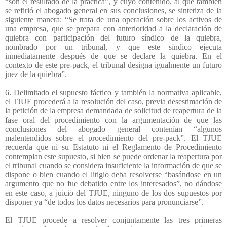
“son el resultado de la práctica”, y cuyo contenido, al que también
se refirió el abogado general en sus conclusiones, se sintetiza de la
siguiente manera: “Se trata de una operación sobre los activos de
una empresa, que se prepara con anterioridad a la declaración de
quiebra con participación del futuro síndico de la quiebra,
nombrado por un tribunal, y que este síndico ejecuta
inmediatamente después de que se declare la quiebra. En el
contexto de este pre-pack, el tribunal designa igualmente un futuro
juez de la quiebra”.
6. Delimitado el supuesto fáctico y también la normativa aplicable,
el TJUE procederá a la resolución del caso, previa desestimación de
la petición de la empresa demandada de solicitud de reapertura de la
fase oral del procedimiento con la argumentación de que las
conclusiones del abogado general contenían “algunos
malentendidos sobre el procedimiento del pre-pack”. El TJUE
recuerda que ni su Estatuto ni el Reglamento de Procedimiento
contemplan este supuesto, si bien se puede ordenar la reapertura por
el tribunal cuando se considera insuficiente la información de que se
dispone o bien cuando el litigio deba resolverse “basándose en un
argumento que no fue debatido entre los interesados”, no dándose
en este caso, a juicio del TJUE, ninguno de los dos supuestos por
disponer ya “de todos los datos necesarios para pronunciarse”.
El TJUE procede a resolver conjuntamente las tres primeras