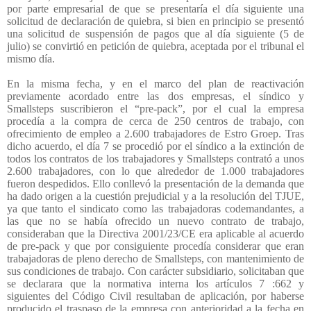
por parte empresarial de que se presentaría el día siguiente una
solicitud de declaración de quiebra, si bien en principio se presentó
una solicitud de suspensión de pagos que al día siguiente (5 de
julio) se convirtió en petición de quiebra, aceptada por el tribunal el
mismo día.
En la misma fecha, y en el marco del plan de reactivación
previamente acordado entre las dos empresas, el síndico y
Smallsteps suscribieron el “pre-pack”, por el cual la empresa
procedía a la compra de cerca de 250 centros de trabajo, con
ofrecimiento de empleo a 2.600 trabajadores de Estro Groep. Tras
dicho acuerdo, el día 7 se procedió por el síndico a la extinción de
todos los contratos de los trabajadores y Smallsteps contrató a unos
2.600 trabajadores, con lo que alrededor de 1.000 trabajadores
fueron despedidos. Ello conllevó la presentación de la demanda que
ha dado origen a la cuestión prejudicial y a la resolución del TJUE,
ya que tanto el sindicato como las trabajadoras codemandantes, a
las que no se había ofrecido un nuevo contrato de trabajo,
consideraban que la Directiva 2001/23/CE era aplicable al acuerdo
de pre-pack y que por consiguiente procedía considerar que eran
trabajadoras de pleno derecho de Smallsteps, con mantenimiento de
sus condiciones de trabajo. Con carácter subsidiario, solicitaban que
se declarara que la normativa interna los artículos 7 :662 y
siguientes del Código Civil resultaban de aplicación, por haberse
producido el traspaso de la empresa con anterioridad a la fecha en