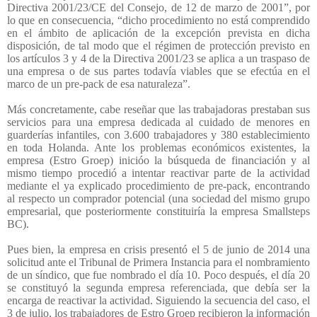
Directiva 2001/23/CE del Consejo, de 12 de marzo de 2001”, por
lo que en consecuencia, “dicho procedimiento no está comprendido
en el ámbito de aplicación de la excepción prevista en dicha
disposición, de tal modo que el régimen de protección previsto en
los artículos 3 y 4 de la Directiva 2001/23 se aplica a un traspaso de
una empresa o de sus partes todavía viables que se efectúa en el
marco de un pre-pack de esa naturaleza”.
Más concretamente, cabe reseñar que las trabajadoras prestaban sus
servicios para una empresa dedicada al cuidado de menores en
guarderías infantiles, con 3.600 trabajadores y 380 establecimiento
en toda Holanda. Ante los problemas económicos existentes, la
empresa (Estro Groep) inicióo la búsqueda de financiación y al
mismo tiempo procedió a intentar reactivar parte de la actividad
mediante el ya explicado procedimiento de pre-pack, encontrando
al respecto un comprador potencial (una sociedad del mismo grupo
empresarial, que posteriormente constituiría la empresa Smallsteps
BC).
Pues bien, la empresa en crisis presentó el 5 de junio de 2014 una
solicitud ante el Tribunal de Primera Instancia para el nombramiento
de un síndico, que fue nombrado el día 10. Poco después, el día 20
se constituyó la segunda empresa referenciada, que debía ser la
encarga de reactivar la actividad. Siguiendo la secuencia del caso, el
3 de julio, los trabajadores de Estro Groep recibieron la información