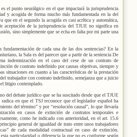
es el punto neurálgico en el que impactará la jurisprudencia
idad y acogida de forma mucho más fundamentada en la del
ya que en el segundo la acogida es casi acrítica y automática,
de aceptación de la jurisprudencia del TJUE no significa en
sión, sino simplemente que se echa en falta por mi parte una
la fundamentación de cada una de las dos sentencias? En la
sturiano, la Sala es del parecer que a partir de la sentencia De
sma indemnización en el caso del cese de un contrato de
xtinción de contrato indefinido por causas objetivas, siempre y
situaciones en cuanto a las características de la prestación
 del trabajador con contrato indefinido, semejanza que a juicio
el litigio contemplado.
lano del debate jurídico que se ha suscitado desde que el TJUE
, radica en que el TSJ reconoce que el legislador español ha
miento del término” y por “resolución causal”, lo que llevaría
nización en casos de extinción de contratos temporales e
esamente, como he indicado con anterioridad, en el art. 15.6
incipio general de igualdad de trato entre unos trabajadores
íficas” de cada modalidad contractual en caso de extinción.
 esta particularidad o diferencia la que no es conforme según