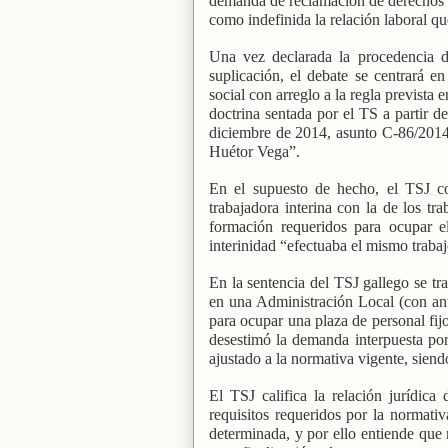
demanda de reclamación de derechos an
como indefinida la relación laboral 
Una vez declarada la procedencia d
suplicación, el debate se centrará en
social con arreglo a la regla prevista
doctrina sentada por el TS a partir d
diciembre de 2014, asunto C-86/201
Huétor Vega”.
En el supuesto de hecho, el TSJ c
trabajadora interina con la de los tra
formación requeridos para ocupar e
interinidad “efectuaba el mismo traba
En la sentencia del TSJ gallego se tra
en una Administración Local (con an
para ocupar una plaza de personal fijo
desestimó la demanda interpuesta por 
ajustado a la normativa vigente, siend
El TSJ califica la relación jurídica
requisitos requeridos por la normativ
determinada, y por ello entiende que 