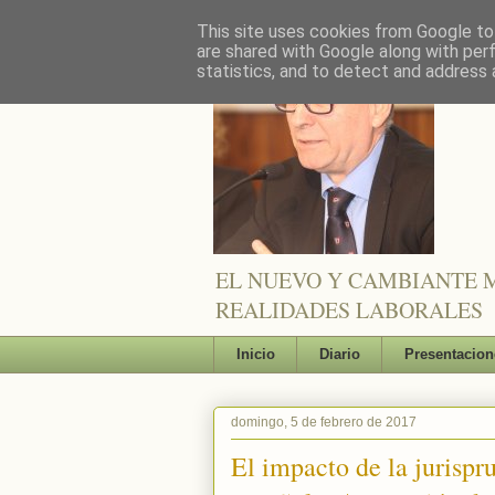
This site uses cookies from Google to 
are shared with Google along with per
statistics, and to detect and address 
EL NUEVO Y CAMBIANTE M
REALIDADES LABORALES
Inicio
Diario
Presentacion
domingo, 5 de febrero de 2017
El impacto de la jurispr