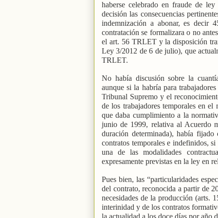
haberse celebrado en fraude de ley 
decisión las consecuencias pertinente
indemnización a abonar, es decir 4
contratación se formalizara o no ante
el art. 56 TRLET y la disposición tra
Ley 3/2012 de 6 de julio), que actua
TRLET.
No había discusión sobre la cuantía
aunque si la habría para trabajadores 
Tribunal Supremo y el reconocimient
de los trabajadores temporales en el 
que daba cumplimiento a la normativ
junio de 1999, relativa al Acuerdo
duración determinada), había fijado 
contratos temporales e indefinidos, si
una de las modalidades contractua
expresamente previstas en la ley en re
Pues bien, las “particularidades espe
del contrato, reconocida a partir de 2
necesidades de la producción (arts. 
interinidad y de los contratos formati
la actualidad a los doce días por año d