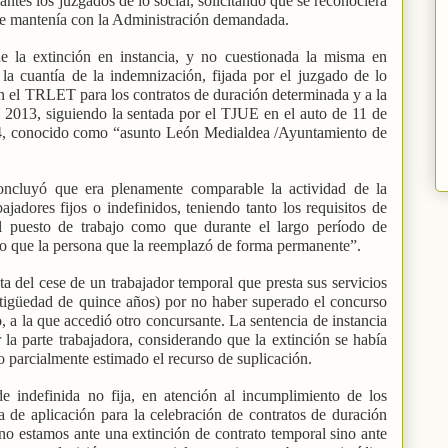
tes los juzgados de lo social, solicitándo que se reconociera
que mantenía con la Administración demandada.
e la extinción en instancia, y no cuestionada la misma en
 la cuantía de la indemnización, fijada por el juzgado de lo
 en el TRLET para los contratos de duración determinada y a la
e 2013, siguiendo la sentada por el TJUE en el auto de 11 de
4, conocido como “asunto León Medialdea /Ayuntamiento de
oncluyó que era plenamente comparable la actividad de la
bajadores fijos o indefinidos, teniendo tanto los requisitos de
l puesto de trabajo como que durante el largo período de
jo que la persona que la reemplazó de forma permanente”.
ta del cese de un trabajador temporal que presta sus servicios
tigüedad de quince años) por no haber superado el concurso
, a la que accedió otro concursante. La sentencia de instancia
la parte trabajadora, considerando que la extinción se había
o parcialmente estimado el recurso de suplicación.
 de indefinida no fija, en atención al incumplimiento de los
a de aplicación para la celebración de contratos de duración
no estamos ante una extinción de contrato temporal sino ante