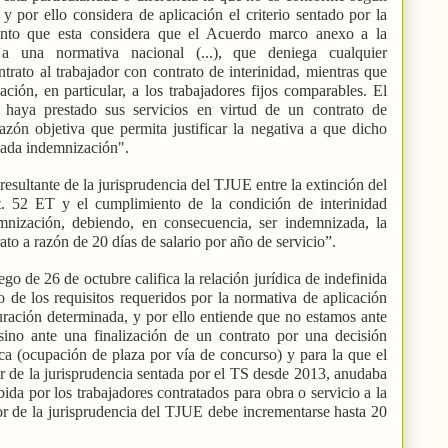
 por ello considera de aplicación el criterio sentado por la
anto que esta considera que el Acuerdo marco anexo a la
 una normativa nacional (...), que deniega cualquier
trato al trabajador con contrato de interinidad, mientras que
ción, en particular, a los trabajadores fijos comparables. El
 haya prestado sus servicios en virtud de un contrato de
azón objetiva que permita justificar la negativa a que dicho
nada indemnización".
 resultante de la jurisprudencia del TJUE entre la extinción del
rt. 52 ET y el cumplimiento de la condición de interinidad
mnización, debiendo, en consecuencia, ser indemnizada, la
ato a razón de 20 días de salario por año de servicio”.
ego de 26 de octubre califica la relación jurídica de indefinida
o de los requisitos requeridos por la normativa de aplicación
uración determinada, y por ello entiende que no estamos ante
sino ante una finalización de un contrato por una decisión
ica (ocupación de plaza por vía de concurso) y para la que el
ir de la jurisprudencia sentada por el TS desde 2013, anudaba
ida por los trabajadores contratados para obra o servicio a la
or de la jurisprudencia del TJUE debe incrementarse hasta 20