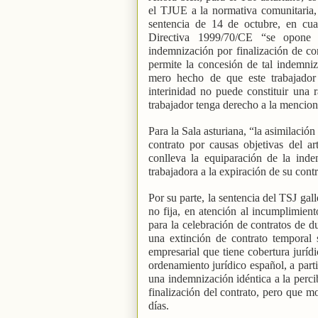
el TJUE a la normativa comunitaria, y
sentencia de 14 de octubre, en cu
Directiva 1999/70/CE “se opone a
indemnización por finalización de con
permite la concesión de tal indemniza
mero hecho de que este trabajador
interinidad no puede constituir una r
trabajador tenga derecho a la mencio
Para la Sala asturiana, “la asimilación
contrato por causas objetivas del a
conlleva la equiparación de la inde
trabajadora a la expiración de su contr
Por su parte, la sentencia del TSJ gall
no fija, en atención al incumplimient
para la celebración de contratos de d
una extinción de contrato temporal 
empresarial que tiene cobertura juríd
ordenamiento jurídico español, a part
una indemnización idéntica a la percib
finalización del contrato, pero que m
días.