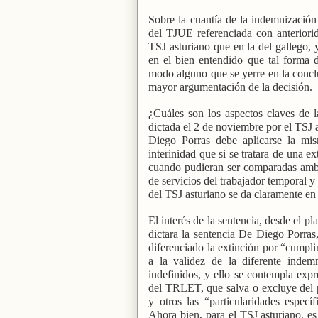
Sobre la cuantía de la indemnización 
del TJUE referenciada con anterior
TSJ asturiano que en la del gallego, 
en el bien entendido que tal forma 
modo alguno que se yerre en la conclu
mayor argumentación de la decisión.
¿Cuáles son los aspectos claves de 
dictada el 2 de noviembre por el TSJ a
Diego Porras debe aplicarse la mi
interinidad que si se tratara de una e
cuando pudieran ser comparadas ambas 
de servicios del trabajador temporal y
del TSJ asturiano se da claramente en 
El interés de la sentencia, desde el p
dictara la sentencia De Diego Porras
diferenciado la extinción por “cumpli
a la validez de la diferente indem
indefinidos, y ello se contempla expr
del TRLET, que salva o excluye del pr
y otros las “particularidades espec
Ahora bien, para el TSJ asturiano, es