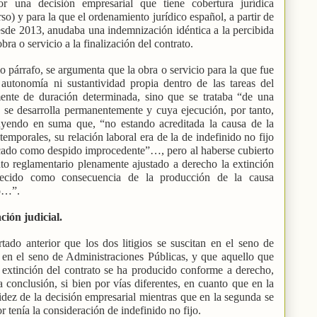
or una decisión empresarial que tiene cobertura jurídica
o) y para la que el ordenamiento jurídico español, a partir de
esde 2013, anudaba una indemnización idéntica a la percibida
bra o servicio a la finalización del contrato.
 párrafo, se argumenta que la obra o servicio para la que fue
 autonomía ni sustantividad propia dentro de las tareas del
ente de duración determinada, sino que se trataba “de una
e se desarrolla permanentemente y cuya ejecución, por tanto,
uyendo en suma que, “no estando acreditada la causa de la
temporales, su relación laboral era de la de indefinido no fijo
ificado como despido improcedente”…, pero al haberse cubierto
to reglamentario plenamente ajustado a derecho la extinción
caecido como consecuencia de la producción de la causa
to…”.
ción judicial.
do anterior que los dos litigios se suscitan en el seno de
s en el seno de Administraciones Públicas, y que aquello que
a extinción del contrato se ha producido conforme a derecho,
conclusión, si bien por vías diferentes, en cuanto que en la
idez de la decisión empresarial mientras que en la segunda se
 tenía la consideración de indefinido no fijo.