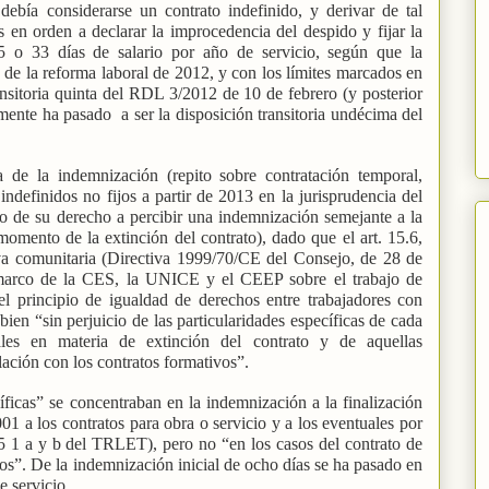
debía considerarse un contrato indefinido, y derivar de tal
s en orden a declarar la improcedencia del despido y fijar la
5 o 33 días de salario por año de servicio, según que la
s de la reforma laboral de 2012, y con los límites marcados en
nsitoria quinta del RDL 3/2012 de 10 de febrero (y posterior
lmente ha pasado
a ser la disposición transitoria undécima del
 de la indemnización (repito sobre contratación temporal,
indefinidos no fijos a partir de 2013 en la jurisprudencia del
o de su derecho a percibir una indemnización semejante a la
momento de la extinción del contrato), dado que el art. 15.6,
a comunitaria (Directiva 1999/70/CE del Consejo, de 28 de
 marco de la CES, la UNICE y el CEEP sobre el trabajo de
el principio de igualdad de derechos entre trabajadores con
 bien “sin perjuicio de las particularidades específicas de cada
les en materia de extinción del contrato y de aquellas
lación con los contratos formativos”.
cíficas” se concentraban en la indemnización a la finalización
001 a los contratos para obra o servicio y a los eventuales por
15 1 a y b del TRLET), pero no “en los casos del contrato de
vos”. De la indemnización inicial de ocho días se ha pasado en
e servicio.