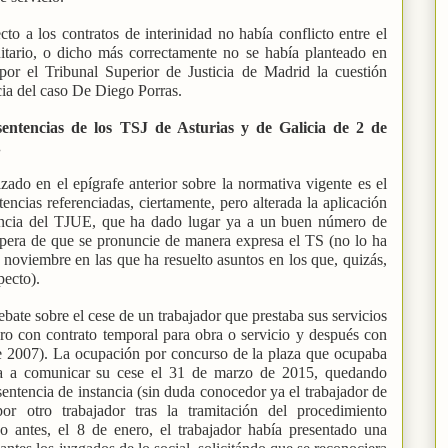
cto a los contratos de interinidad no había conflicto entre el
tario, o dicho más correctamente no se había planteado en
 por el Tribunal Superior de Justicia de Madrid la cuestión
ncia del caso De Diego Porras.
s sentencias de los TSJ de Asturias y de Galicia de 2 de
.
zado en el epígrafe anterior sobre la normativa vigente es el
encias referenciadas, ciertamente, pero alterada la aplicación
dencia del TJUE, que ha dado lugar ya a un buen número de
spera de que se pronuncie de manera expresa el TS (no lo ha
noviembre en las que ha resuelto asuntos en los que, quizás,
pecto).
ebate sobre el cese de un trabajador que prestaba sus servicios
ro con contrato temporal para obra o servicio y después con
de 2007). La ocupación por concurso de la plaza que ocupaba
esa a comunicar su cese el 31 de marzo de 2015, quedando
entencia de instancia (sin duda conocedor ya el trabajador de
r otro trabajador tras la tramitación del procedimiento
o antes, el 8 de enero, el trabajador había presentado una