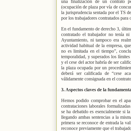
una finalización de un contrato p
(ocupación de plaza por vía de concurs
la jurisprudencia sentada por el TS d
por los trabajadores contratados para o
En el fundamento de derecho 3, último
contratado el trabajador no tenía ni
Ayuntamiento, ni tampoco era realm
actividad habitual de la empresa, qu
no es limitada en el tiempo”, concl
temporalidad, y superados los límites 
y el cese del actor habría de ser cal
la plaza ocupada por un procedimien
deberá ser calificada de “cese a
válidamente consignada en el contra
3. Aspectos claves de la fundamenta
Hemos podido comprobar en el aparta
contrataciones laborales formalizada
se ha debatido es esencialmente si l
llegando ambas sentencias a la misma 
primera se reconoce de entrada la val
reconoce previamente que el trabajador