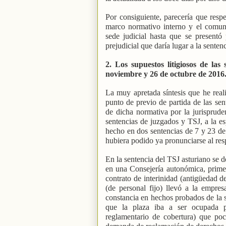
Por consiguiente, parecería que respe
marco normativo interno y el comuni
sede judicial hasta que se presentó
prejudicial que daría lugar a la sente
2. Los supuestos litigiosos de la
noviembre y 26 de octubre de 2016
La muy apretada síntesis que he reali
punto de previo de partida de las sent
de dicha normativa por la jurispru
sentencias de juzgados y TSJ, a la e
hecho en dos sentencias de 7 y 23 de 
hubiera podido ya pronunciarse al res
En la sentencia del TSJ asturiano se d
en una Consejería autonómica, prime
contrato de interinidad (antigüedad 
(de personal fijo) llevó a la empr
constancia en hechos probados de la s
que la plaza iba a ser ocupada po
reglamentario de cobertura) que poc