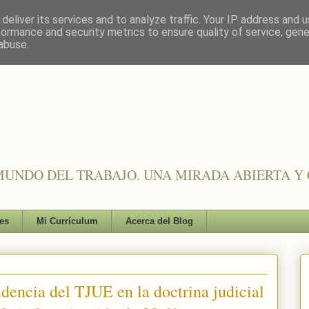
deliver its services and to analyze traffic. Your IP address and 
formance and security metrics to ensure quality of service, gen
abuse.
UNDO DEL TRABAJO. UNA MIRADA ABIERTA Y 
es
Mi Currículum
Acerca del Blog
udencia del TJUE en la doctrina judicial