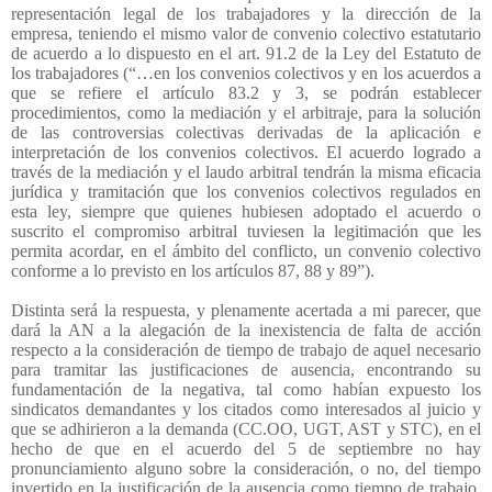
representación legal de los trabajadores y la dirección de la
empresa, teniendo el mismo valor de convenio colectivo estatutario
de acuerdo a lo dispuesto en el art. 91.2 de la Ley del Estatuto de
los trabajadores (“…en los convenios colectivos y en los acuerdos a
que se refiere el artículo 83.2 y 3, se podrán establecer
procedimientos, como la mediación y el arbitraje, para la solución
de las controversias colectivas derivadas de la aplicación e
interpretación de los convenios colectivos. El acuerdo logrado a
través de la mediación y el laudo arbitral tendrán la misma eficacia
jurídica y tramitación que los convenios colectivos regulados en
esta ley, siempre que quienes hubiesen adoptado el acuerdo o
suscrito el compromiso arbitral tuviesen la legitimación que les
permita acordar, en el ámbito del conflicto, un convenio colectivo
conforme a lo previsto en los artículos 87, 88 y 89”).
Distinta será la respuesta, y plenamente acertada a mi parecer, que
dará la AN a la alegación de la inexistencia de falta de acción
respecto a la consideración de tiempo de trabajo de aquel necesario
para tramitar las justificaciones de ausencia, encontrando su
fundamentación de la negativa, tal como habían expuesto los
sindicatos demandantes y los citados como interesados al juicio y
que se adhirieron a la demanda (CC.OO, UGT, AST y STC), en el
hecho de que en el acuerdo del 5 de septiembre no hay
pronunciamiento alguno sobre la consideración, o no, del tiempo
invertido en la justificación de la ausencia como tiempo de trabajo.