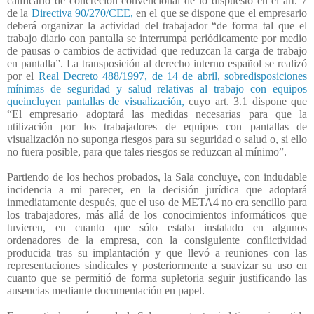
calificarlo de concreción convencional de lo dispuesto en el art. 7
de la
Directiva 90/270/CEE,
en el que se dispone que el empresario
deberá organizar la actividad del trabajador “de forma tal que el
trabajo diario con pantalla se interrumpa periódicamente por medio
de pausas o cambios de actividad que reduzcan la carga de trabajo
en pantalla”. La transposición al derecho interno español se realizó
por el
Real Decreto 488/1997, de 14 de abril, sobredisposiciones
mínimas de seguridad y salud relativas al trabajo con equipos
queincluyen pantallas de visualización,
cuyo art. 3.1 dispone que
“El empresario adoptará las medidas necesarias para que la
utilización por los trabajadores de equipos con pantallas de
visualización no suponga riesgos para su seguridad o salud o, si ello
no fuera posible, para que tales riesgos se reduzcan al mínimo”.
Partiendo de los hechos probados, la Sala concluye, con indudable
incidencia a mi parecer, en la decisión jurídica que adoptará
inmediatamente después, que el uso de META4 no era sencillo para
los trabajadores, más allá de los conocimientos informáticos que
tuvieren, en cuanto que sólo estaba instalado en algunos
ordenadores de la empresa, con la consiguiente conflictividad
producida tras su implantación y que llevó a reuniones con las
representaciones sindicales y posteriormente a suavizar su uso en
cuanto que se permitió de forma supletoria seguir justificando las
ausencias mediante documentación en papel.