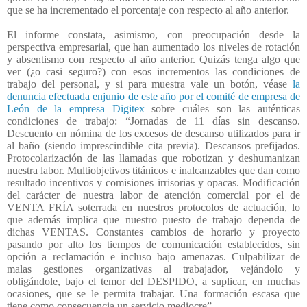
que se ha incrementado el porcentaje con respecto al año anterior.
El informe constata, asimismo, con preocupación desde la
perspectiva empresarial, que han aumentado los niveles de rotación
y absentismo con respecto al año anterior. Quizás tenga algo que
ver (¿o casi seguro?) con esos incrementos las condiciones de
trabajo del personal, y si para muestra vale un botón, véase
la
denuncia efectuada enjunio de este año por el comité de empresa de
León de la empresa Digitex
sobre cuáles son las auténticas
condiciones de trabajo: “Jornadas de 11 días sin descanso.
Descuento en nómina de los excesos de descanso utilizados para ir
al baño (siendo imprescindible cita previa). Descansos prefijados.
Protocolarización de las llamadas que robotizan y deshumanizan
nuestra labor. Multiobjetivos titánicos e inalcanzables que dan como
resultado incentivos y comisiones irrisorias y opacas. Modificación
del carácter de nuestra labor de atención comercial por el de
VENTA FRÍA soterrada en nuestros protocolos de actuación, lo
que además implica que nuestro puesto de trabajo dependa de
dichas VENTAS. Constantes cambios de horario y proyecto
pasando por alto los tiempos de comunicación establecidos, sin
opción a reclamación e incluso bajo amenazas. Culpabilizar de
malas gestiones organizativas al trabajador, vejándolo y
obligándole, bajo el temor del DESPIDO, a suplicar, en muchas
ocasiones, que se le permita trabajar. Una formación escasa que
tiene como consecuencia un servicio mediocre”.