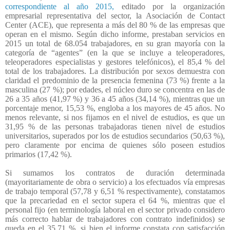
correspondiente al año 2015,
editado por la organización
empresarial representativa del sector, la Asociación de Contact
Center (ACE), que representa a más del 80 % de las empresas que
operan en el mismo. Según dicho informe, prestaban servicios en
2015 un total de 68.054 trabajadores, en su gran mayoría con la
categoría de “agentes” (en la que se incluye a teleoperadores,
teleoperadores especialistas y gestores telefónicos), el 85,4 % del
total de los trabajadores. La distribución por sexos demuestra con
claridad el predominio de la presencia femenina (73 %) frente a la
masculina (27 %); por edades, el núcleo duro se concentra en las de
26 a 35 años (41,97 %) y 36 a 45 años (34,14 %), mientras que un
porcentaje menor, 15,53 %, engloba a los mayores de 45 años. No
menos relevante, si nos fijamos en el nivel de estudios, es que un
31,95 % de las personas trabajadoras tienen nivel de estudios
universitarios, superados por los de estudios secundarios (50,63 %),
pero claramente por encima de quienes sólo poseen estudios
primarios (17,42 %).
Si sumamos los contratos de duración determinada
(mayoritariamente de obra o servicio) a los efectuados vía empresas
de trabajo temporal (57,78 y 6,51 % respectivamente), constatamos
que la precariedad en el sector supera el 64 %, mientras que el
personal fijo (en terminología laboral en el sector privado considero
más correcto hablar de trabajadores con contrato indefinidos) se
queda en el 35,71 %, si bien el informe constata con satisfacción