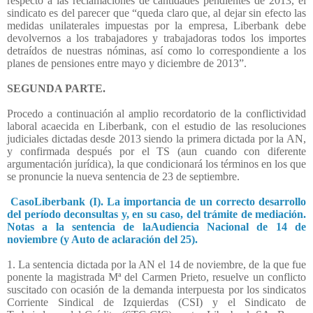
respecto a las
reclamaciones de cantidades pendientes de 2013, el
sindicato es del parecer que “
queda claro que, al dejar sin efecto las
medidas unilaterales impuestas por la empresa, Liberbank debe
devolvernos a los trabajadores y trabajadoras
todos los importes
detraídos de nuestras nóminas, así como lo correspondiente a los
planes de pensiones entre mayo y diciembre de 2013”.
SEGUNDA PARTE.
Procedo a continuación al amplio recordatorio de la conflictividad
laboral acaecida en Liberbank, con el estudio de las resoluciones
judiciales dictadas desde 2013 siendo la primera dictada por la AN,
y confirmada después por el TS (aun cuando con diferente
argumentación jurídica), la que condicionará los términos en los que
se pronuncie la nueva sentencia de 23 de septiembre.
CasoLiberbank (I). La importancia de un correcto desarrollo
del período deconsultas y, en su caso, del trámite de mediación.
Notas a la sentencia de laAudiencia Nacional de 14 de
noviembre (y Auto de aclaración del 25).
1. La sentencia dictada por la AN el 14 de noviembre, de la que fue
ponente la magistrada Mª del Carmen Prieto, resuelve un conflicto
suscitado con ocasión de la demanda interpuesta por los sindicatos
Corriente Sindical de Izquierdas (CSI) y el Sindicato de