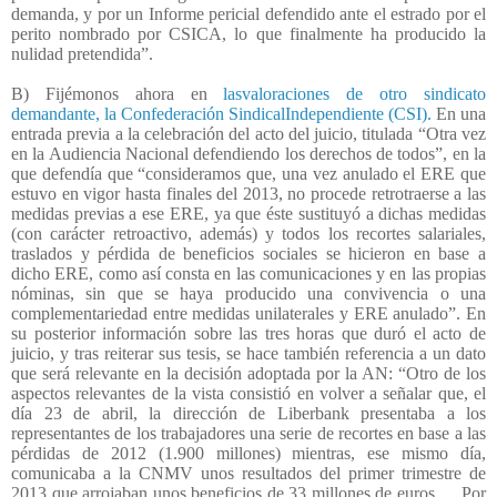
demanda, y por un Informe pericial defendido ante el estrado por el
perito nombrado por CSICA, lo que finalmente ha producido la
nulidad pretendida”.
B) Fijémonos ahora en
lasvaloraciones de otro sindicato
demandante, la Confederación SindicalIndependiente (CSI).
En una
entrada previa a la celebración del acto del juicio, titulada “Otra vez
en la Audiencia Nacional defendiendo los derechos de todos”, en la
que defendía que “consideramos que, una vez anulado el ERE que
estuvo en vigor hasta finales del 2013, no procede retrotraerse a las
medidas previas a ese ERE, ya que éste sustituyó a dichas medidas
(con carácter retroactivo, además) y todos los recortes salariales,
traslados y pérdida de beneficios sociales se hicieron en base a
dicho ERE, como así consta en las comunicaciones y en las propias
nóminas, sin que se haya producido una convivencia o una
complementariedad entre medidas unilaterales y ERE anulado”.
En
su posterior información sobre las tres horas que duró el acto de
juicio, y tras reiterar sus tesis, se hace también referencia a un dato
que será relevante en la decisión adoptada por la AN: “Otro de los
aspectos relevantes de la vista consistió en volver a señalar que, el
día 23 de abril, la dirección de Liberbank presentaba a los
representantes de los trabajadores una serie de recortes en base a las
pérdidas de 2012 (1.900 millones) mientras, ese mismo día,
comunicaba a la CNMV unos resultados del primer trimestre de
2013 que arrojaban unos beneficios de 33 millones de euros…. Por