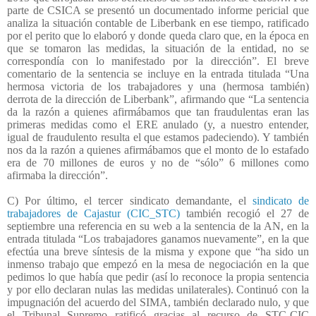
parte de CSICA se presentó un documentado informe pericial que
analiza la situación contable de Liberbank en ese tiempo, ratificado
por el perito que lo elaboró y donde queda claro que, en la época en
que se tomaron las medidas, la situación de la entidad, no se
correspondía con lo manifestado por la dirección”. El breve
comentario de la sentencia se incluye en la entrada titulada “Una
hermosa victoria de los trabajadores y una (hermosa también)
derrota de la dirección de Liberbank”, afirmando que “La sentencia
da la razón a quienes afirmábamos que tan fraudulentas eran las
primeras medidas como el ERE anulado (y, a nuestro entender,
igual de fraudulento resulta el que estamos padeciendo). Y también
nos da la razón a quienes afirmábamos que el monto de lo estafado
era de 70 millones de euros y no de “sólo” 6 millones como
afirmaba la dirección”.
C) Por último, el tercer sindicato demandante, el
sindicato de
trabajadores de Cajastur (CIC_STC)
también recogió el 27 de
septiembre una referencia en su web a la sentencia de la AN, en la
entrada titulada “Los trabajadores ganamos nuevamente”, en la que
efectúa una breve síntesis de la misma y expone que “ha sido un
inmenso trabajo que empezó en la mesa de negociación en la que
pedimos lo que había que pedir (así lo reconoce la propia sentencia
y por ello declaran nulas las medidas unilaterales). Continuó con la
impugnación del acuerdo del SIMA, también declarado nulo, y que
el Tribunal Supremo ratificó gracias al recurso de STC-CIC