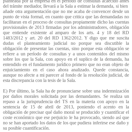
planteada por la empresa en el período de consultas acaecido antes
del trámite mediador, llevará a la Sala a estimar la demanda, si bien
añade otra argumentación que no me acaba de convencer desde un
punto de vista formal, en cuanto que critica que las demandadas no
facilitaran en el proceso de consultas propiamente dicho las cuentas
provisionales de 2013 firmadas por los administradores, obligación
que entiende existente al amparo de los arts. 4 y 18 del RD
1483/2012 y art. 20 del RD 1362/2012. Y digo que me suscita
dudas el planteamiento judicial no porque sea discutible la
obligación de presentar las cuentas, sino porque esta obligación se
refiere a un período de consultas y a unos contenidos del mismo
sobre los que la Sala, con apoyo en el suplico de la demanda, ha
entendido en el fundamento jurídico primero que no eran objeto de
enjuiciamiento en el caso ahora analizado. Quede constancia,
aunque no afecte a mi parecer al fondo de la resolución judicial, de
esta discrepancia con la tesis de la Sala.
E) Por último, la Sala ha de pronunciarse sobre una indemnización
por daños morales solicitada por las demandantes. Se realiza un
repaso a la jurisprudencia del TS en la materia con apoyo en la
sentencia de 15 de abril de 2013, poniendo el acento en la
obligación de precisar qué daño moral se producido y cuantificar el
coste económico que ese perjuicio le ha provocado, siendo así que
no se han aportado los datos de los que pudiera inferirse ese daño y
su posible cuantificación.