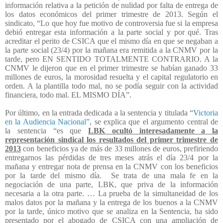
información relativa a la petición de nulidad por falta de entrega de
los datos económicos del primer trimestre de 2013. Según el
sindicato, “Lo que hoy fue motivo de controversia fue si la empresa
debió entregar esta información a la parte social y por qué. Tras
acreditar el perito de CSICA que el mismo día en que se negaban a
la parte social (23/4) por la mañana era remitida a la CNMV por la
tarde, pero EN SENTIDO TOTALMENTE CONTRARIO. A la
CNMV le dijeron que en el primer trimestre se habían ganado 33
millones de euros, la morosidad resuelta y el capital regulatorio en
orden. A la plantilla todo mal, no se podía seguir con la actividad
financiera, todo mal. EL MISMO DÍA”.
Por último, en la entrada dedicada a la sentencia y titulada “
Victoria
en la Audiencia Nacional”
, se explica que el argumento central de
la sentencia “es
que
LBK ocultó interesadamente a la
representación sindical los resultados del primer trimestre de
2013
con beneficios ya de más de 33 millones de euros, prefiriendo
entregarnos las pérdidas de tres meses atrás el día 23/4 por la
mañana y entregar nota de prensa en la CNMV con los beneficios
por la tarde del mismo día. Se trata de una mala fe en la
negociación de una parte, LBK, que priva de la información
necesaria a la otra parte. … La prueba de la simultaneidad de los
malos datos por la mañana y la entrega de los buenos a la CNMV
por la tarde, único motivo que se analiza en la Sentencia, ha sido
presentado por el abogado de CSICA con una ampliación de