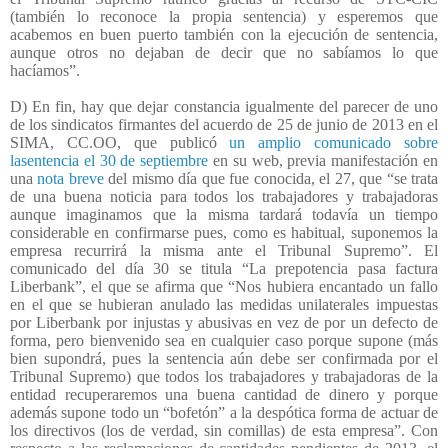
(también lo reconoce la propia sentencia) y esperemos que
acabemos en buen puerto también con la ejecución de sentencia,
aunque otros no dejaban de decir que no sabíamos lo que
hacíamos”.
D) En fin, hay que dejar constancia igualmente del parecer de uno
de los sindicatos firmantes del acuerdo de 25 de junio de 2013 en el
SIMA, CC.OO, que publicó
un amplio comunicado sobre
lasentencia el 30 de septiembre
en su web, previa manifestación en
una
nota breve
del mismo día que fue conocida, el 27, que “se trata
de una buena noticia para todos los trabajadores y trabajadoras
aunque imaginamos que la misma tardará todavía un tiempo
considerable en confirmarse pues, como es habitual, suponemos la
empresa recurrirá la misma ante el Tribunal Supremo”. El
comunicado del día 30 se titula “La prepotencia pasa factura
Liberbank”, el que se afirma que “Nos hubiera encantado un fallo
en el que se hubieran anulado las medidas unilaterales impuestas
por Liberbank por injustas y abusivas en vez de por un defecto de
forma, pero bienvenido sea en cualquier caso porque supone (más
bien supondrá, pues la sentencia aún debe ser confirmada por el
Tribunal Supremo) que todos los trabajadores y trabajadoras de la
entidad recuperaremos una buena cantidad de dinero y porque
además supone todo un “bofetón” a la despótica forma de actuar de
los directivos (los de verdad, sin comillas) de esta empresa”. Con