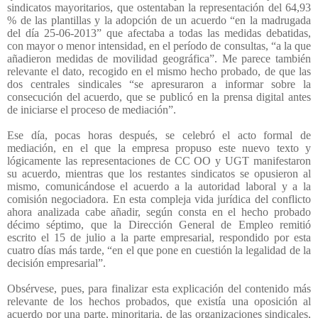
sindicatos mayoritarios, que ostentaban la representación del 64,93
% de las plantillas y la adopción de un acuerdo “en la madrugada
del día 25-06-2013” que afectaba a todas las medidas debatidas,
con mayor o menor intensidad, en el período de consultas, “a la que
añadieron medidas de movilidad geográfica”. Me parece también
relevante el dato, recogido en el mismo hecho probado, de que las
dos centrales sindicales “se apresuraron a informar sobre la
consecución del acuerdo, que se publicó en la prensa digital antes
de iniciarse el proceso de mediación”.
Ese día, pocas horas después, se celebró el acto formal de
mediación, en el que la empresa propuso este nuevo texto y
lógicamente las representaciones de CC OO y UGT manifestaron
su acuerdo, mientras que los restantes sindicatos se opusieron al
mismo, comunicándose el acuerdo a la autoridad laboral y a la
comisión negociadora. En esta compleja vida jurídica del conflicto
ahora analizada cabe añadir, según consta en el hecho probado
décimo séptimo, que la Dirección General de Empleo remitió
escrito el 15 de julio a la parte empresarial, respondido por esta
cuatro días más tarde, “en el que pone en cuestión la legalidad de la
decisión empresarial”.
Obsérvese, pues, para finalizar esta explicación del contenido más
relevante de los hechos probados, que existía una oposición al
acuerdo por una parte, minoritaria, de las organizaciones sindicales,