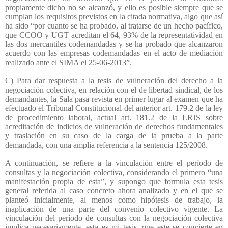
propiamente dicho no se alcanzó, y ello es posible siempre que se
cumplan los requisitos previstos en la citada normativa, algo que así
ha sido “por cuanto se ha probado, al tratarse de un hecho pacífico,
que CCOO y UGT acreditan el 64, 93% de la representatividad en
las dos mercantiles codemandadas y se ha probado que alcanzaron
acuerdo con las empresas codemandadas en el acto de mediación
realizado ante el SIMA el 25-06-2013”.
C) Para dar respuesta a la tesis de vulneración del derecho a la
negociación colectiva, en relación con el de libertad sindical, de los
demandantes, la Sala pasa revista en primer lugar al examen que ha
efectuado el Tribunal Constitucional del anterior art. 179.2 de la ley
de procedimiento laboral, actual art. 181.2 de la LRJS sobre
acreditación de indicios de vulneración de derechos fundamentales
y traslación en su caso de la carga de la prueba a la parte
demandada, con una amplia referencia a la sentencia 125/2008.
A continuación, se refiere a la vinculación entre el período de
consultas y la negociación colectiva, considerando el primero “una
manifestación propia de esta”, y supongo que formula esta tesis
general referida al caso concreto ahora analizado y en el que se
planteó inicialmente, al menos como hipótesis de trabajo, la
inaplicación de una parte del convenio colectivo vigente. La
vinculación del período de consultas con la negociación colectiva
implica necesariamente, esta es mi tesis, que este se convierte en