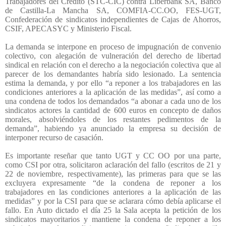
Trabajadores del Crédito (STC-CIC) contra Liberbank SA, Banco
de Castilla-La Mancha SA, COMFIA-CC.OO, FES-UGT,
Confederación de sindicatos independientes de Cajas de Ahorros,
CSIF, APECASYC y Ministerio Fiscal.
La demanda se interpone en proceso de impugnación de convenio
colectivo, con alegación de vulneración del derecho de libertad
sindical en relación con el derecho a la negociación colectiva que al
parecer de los demandantes habría sido lesionado. La sentencia
estima la demanda, y por ello “a reponer a los trabajadores en las
condiciones anteriores a la aplicación de las medidas”, así como a
una condena de todos los demandados “a abonar a cada uno de los
sindicatos actores la cantidad de 600 euros en concepto de daños
morales, absolviéndoles de los restantes pedimentos de la
demanda”, habiendo ya anunciado la empresa su decisión de
interponer recurso de casación.
Es importante reseñar que tanto UGT y CC OO por una parte,
como CSI por otra, solicitaron aclaración del fallo (escritos de 21 y
22 de noviembre, respectivamente), las primeras para que se las
excluyera expresamente “de la condena de reponer a los
trabajadores en las condiciones anteriores a la aplicación de las
medidas” y por la CSI para que se aclarara cómo debía aplicarse el
fallo. En Auto dictado el día 25 la Sala acepta la petición de los
sindicatos mayoritarios y mantiene la condena de reponer a los