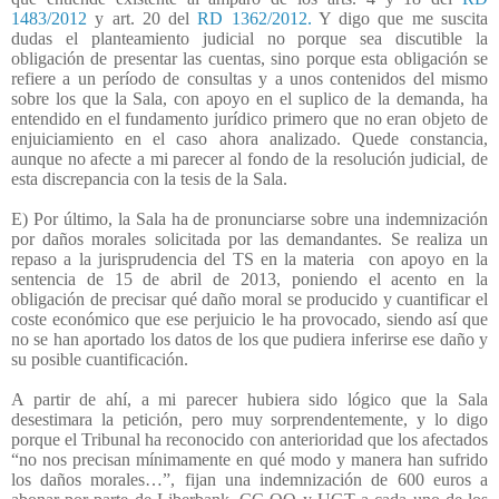
1483/2012
y art. 20 del
RD 1362/2012.
Y digo que me suscita
dudas el planteamiento judicial no porque sea discutible la
obligación de presentar las cuentas, sino porque esta obligación se
refiere a un período de consultas y a unos contenidos del mismo
sobre los que la Sala, con apoyo en el suplico de la demanda, ha
entendido en el fundamento jurídico primero que no eran objeto de
enjuiciamiento en el caso ahora analizado. Quede constancia,
aunque no afecte a mi parecer al fondo de la resolución judicial, de
esta discrepancia con la tesis de la Sala.
E) Por último, la Sala ha de pronunciarse sobre una indemnización
por daños morales solicitada por las demandantes. Se realiza un
repaso a la jurisprudencia del TS en la materia
con apoyo en la
sentencia de 15 de abril de 2013, poniendo el acento en la
obligación de precisar qué daño moral se producido y cuantificar el
coste económico que ese perjuicio le ha provocado, siendo así que
no se han aportado los datos de los que pudiera inferirse ese daño y
su posible cuantificación.
A partir de ahí, a mi parecer hubiera sido lógico que la Sala
desestimara la petición, pero muy sorprendentemente, y lo digo
porque el Tribunal ha reconocido con anterioridad que los afectados
“no nos precisan mínimamente en qué modo y manera han sufrido
los daños morales…”, fijan una indemnización de 600 euros a