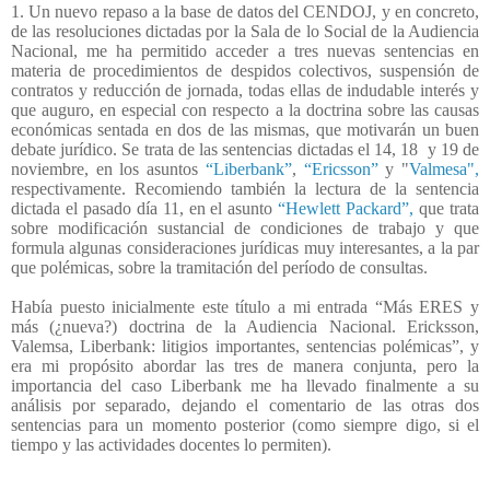
1. Un nuevo repaso a la base de datos del CENDOJ, y en concreto,
de las resoluciones dictadas por la Sala de lo Social de la Audiencia
Nacional, me ha permitido acceder a tres nuevas sentencias en
materia de procedimientos de despidos colectivos, suspensión de
contratos y reducción de jornada, todas ellas de indudable interés y
que auguro, en especial con respecto a la doctrina sobre las causas
económicas sentada en dos de las mismas, que motivarán un buen
debate jurídico. Se trata de las sentencias dictadas el 14, 18
y 19 de
noviembre, en los asuntos
“Liberbank”
,
“Ericsson”
y "
Valmesa",
respectivamente. Recomiendo también la lectura de la sentencia
dictada el pasado día 11, en el asunto
“Hewlett Packard”,
que trata
sobre modificación sustancial de condiciones de trabajo y que
formula algunas consideraciones jurídicas muy interesantes, a la par
que polémicas, sobre la tramitación del período de consultas.
Había puesto inicialmente este título a mi entrada “Más ERES y
más (¿nueva?) doctrina de la Audiencia Nacional. Ericksson,
Valemsa, Liberbank: litigios importantes, sentencias polémicas”, y
era mi propósito abordar las tres de manera conjunta, pero la
importancia del caso Liberbank me ha llevado finalmente a su
análisis por separado, dejando el comentario de las otras dos
sentencias para un momento posterior (como siempre digo, si el
tiempo y las actividades docentes lo permiten).