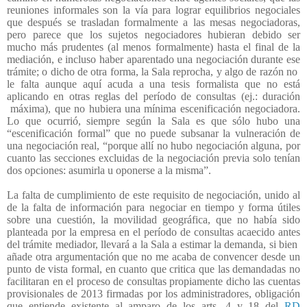
reuniones informales son la vía para lograr equilibrios negociales
que después se trasladan formalmente a las mesas negociadoras,
pero parece que los sujetos negociadores hubieran debido ser
mucho más prudentes (al menos formalmente) hasta el final de la
mediación, e incluso haber aparentado una negociación durante ese
trámite; o dicho de otra forma, la Sala reprocha, y algo de razón no
le falta aunque aquí acuda a una tesis formalista que no está
aplicando en otras reglas del período de consultas (ej.: duración
máxima), que no hubiera una mínima escenificación negociadora.
Lo que ocurrió, siempre según la Sala es que sólo hubo una
“escenificación formal” que no puede subsanar la vulneración de
una negociación real, “porque allí no hubo negociación alguna, por
cuanto las secciones excluidas de la negociación previa solo tenían
dos opciones: asumirla u oponerse a la misma”.
La falta de cumplimiento de este requisito de negociación, unido al
de la falta de información para negociar en tiempo y forma útiles
sobre una cuestión, la movilidad geográfica, que no había sido
planteada por la empresa en el período de consultas acaecido antes
del trámite mediador, llevará a la Sala a estimar la demanda, si bien
añade otra argumentación que no me acaba de convencer desde un
punto de vista formal, en cuanto que critica que las demandadas no
facilitaran en el proceso de consultas propiamente dicho las cuentas
provisionales de 2013 firmadas por los administradores, obligación
que entiende existente al amparo de los arts. 4 y 18 del
RD