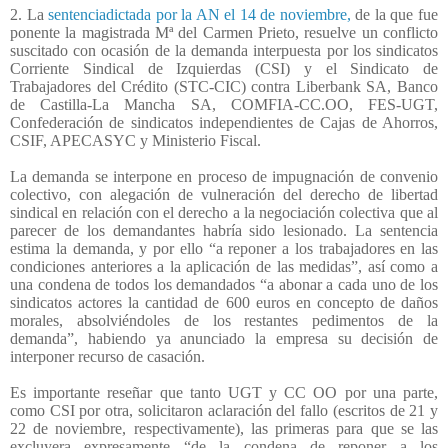
2. La
sentenciadictada por la AN el 14 de noviembre,
de la que fue
ponente la magistrada Mª del Carmen Prieto, resuelve un conflicto
suscitado con ocasión de la demanda interpuesta por los sindicatos
Corriente Sindical de Izquierdas (CSI) y el Sindicato de
Trabajadores del Crédito (STC-CIC) contra Liberbank SA, Banco
de Castilla-La Mancha SA, COMFIA-CC.OO, FES-UGT,
Confederación de sindicatos independientes de Cajas de Ahorros,
CSIF, APECASYC y Ministerio Fiscal.
La demanda se interpone en proceso de impugnación de convenio
colectivo, con alegación de vulneración del derecho de libertad
sindical en relación con el derecho a la negociación colectiva que al
parecer de los demandantes habría sido lesionado. La sentencia
estima la demanda, y por ello “
a reponer a los trabajadores en las
condiciones anteriores a la aplicación de las medidas”, así como a
una condena de todos los demandados “a abonar a cada uno de los
sindicatos actores la cantidad de 600 euros en concepto de daños
morales, absolviéndoles de los restantes pedimentos de la
demanda”, habiendo ya anunciado la empresa su decisión de
interponer recurso de casación.
Es importante reseñar que tanto UGT y CC OO por una parte,
como CSI por otra, solicitaron aclaración del fallo (escritos de 21 y
22 de noviembre, respectivamente), las primeras para que se las
excluyera expresamente “de la condena de reponer a los