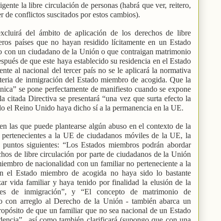
igente la libre circulación de personas (habrá que ver, reitero,
de conflictos suscitados por estos cambios).
xcluirá del ámbito de aplicación de los derechos de libre
ceros países que no hayan residido lícitamente en un Estado
o con un ciudadano de la Unión o que contraigan matrimonio
pués de que este haya establecido su residencia en el Estado
te al nacional del tercer país no se le aplicará la normativa
ateria de inmigración del Estado miembro de acogida. Que la
tánica” se pone perfectamente de manifiesto cuando se expone
a citada Directiva se presentará “una vez que surta efecto la
o el Reino Unido haya dicho sí a la permanencia en la UE.
s en las que puede plantearse algún abuso en el contexto de la
o pertenecientes a la UE de ciudadanos móviles de la UE, la
s puntos siguientes: “Los Estados miembros podrán abordar
hos de libre circulación por parte de ciudadanos de la Unión
iembro de nacionalidad con un familiar no perteneciente a la
en el Estado miembro de acogida no haya sido lo bastante
r vida familiar y haya tenido por finalidad la elusión de la
les de inmigración”, y “El concepto de matrimonio de
do con arreglo al Derecho de la Unión - también abarca un
ropósito de que un familiar que no sea nacional de un Estado
dencia”., así como también clarificará (supongo que con una