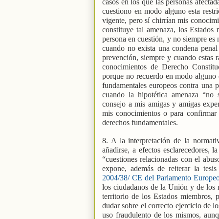
casos en los que las personas afectad
cuestiono en modo alguno esta restric
vigente, pero sí chirrían mis conocim
constituye tal amenaza, los Estados
persona en cuestión, y no siempre es 
cuando no exista una condena penal 
prevención, siempre y cuando estas r
conocimientos de Derecho Constitu
porque no recuerdo en modo alguno q
fundamentales europeos contra una p
cuando la hipotética amenaza “no 
consejo a mis amigas y amigas exper
mis conocimientos o para confirmar 
derechos fundamentales.
8. A la interpretación de la normat
añadirse, a efectos esclarecedores, 
“cuestiones relacionadas con el abuso
expone, además de reiterar la tesi
2004/38/ CE del Parlamento Europeo 
los ciudadanos de la Unión y de los m
territorio de los Estados miembros, p
dudar sobre el correcto ejercicio de l
uso fraudulento de los mismos, aunqu