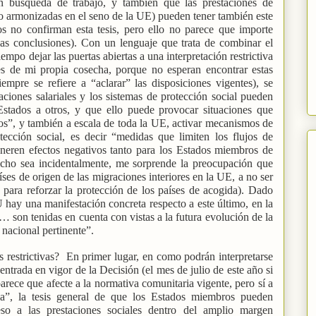
en búsqueda de trabajo, y también que las prestaciones de
o armonizadas en el seno de la UE) pueden tener también este
cos no confirman esta tesis, pero ello no parece que importe
as conclusiones). Con un lenguaje que trata de combinar el
empo dejar las puertas abiertas a una interpretación restrictiva
 es de mi propia cosecha, porque no esperan encontrar estas
mpre se refiere a “aclarar” las disposiciones vigentes), se
ciones salariales y los sistemas de protección social pueden
Estados a otros, y que ello puede provocar situaciones que
os”, y también a escala de toda la UE, activar mecanismos de
tección social, es decir “medidas que limiten los flujos de
eneren efectos negativos tanto para los Estados miembros de
icho sea incidentalmente, me sorprende la preocupación que
ses de origen de las migraciones interiores en la UE, a no ser
para reforzar la protección de los países de acogida). Dado
 hay una manifestación concreta respecto a este último, en la
… son tenidas en cuenta con vistas a la futura evolución de la
 nacional pertinente”.
 restrictivas?
En primer lugar, en como podrán interpretarse
 entrada en vigor de la Decisión (el mes de julio de este año si
ece que afecte a la normativa comunitaria vigente, pero sí a
ria”, la tesis general de que los Estados miembros pueden
eso a las prestaciones sociales dentro del amplio margen