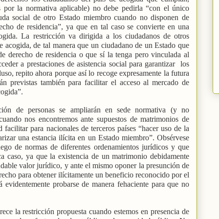
s por la normativa aplicable) no debe pedirla “con el único
ayuda social de otro Estado miembro cuando no disponen de
recho de residencia”, ya que en tal caso se convierte en una
gida. La restricción va dirigida a los ciudadanos de otros
de acogida, de tal manera que un ciudadano de un Estado que
e derecho de residencia o que sí la tenga pero vinculada al
eder a prestaciones de asistencia social para garantizar
los
luso, repito ahora porque así lo recoge expresamente la futura
tán previstas también para facilitar el acceso al mercado de
cogida”.
ulación de personas se ampliarán en sede normativa (y no
) cuando nos encontremos ante supuestos de matrimonios de
 facilitar para nacionales de terceros países “hacer uso de la
arizar una estancia ilícita en un Estado miembro”. Obsérvese
ego de normas de diferentes ordenamientos jurídicos y que
aca caso, ya que la existencia de un matrimonio debidamente
udable valor jurídico, y ante el mismo oponer la presunción de
recho para obtener ilícitamente un beneficio reconocido por el
á evidentemente probarse de manera fehaciente para que no
ce la restricción propuesta cuando estemos en presencia de