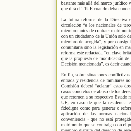
bastante más allá del marco jurídico v
que dirá el TJUE cuando deba conocer 
La futura reforma de la Directiva e
circulación “a los nacionales de ter
miembro antes de contraer matrimoni
con un ciudadano de la Unión solo des
miembro de acogida”, y por consiguien
comunitaria sino la legislación en m
reforma este redactada “en clave bri
que la propuesta de modificación de l
Decisión mencionada”, es decir cuand
En fin, sobre situaciones conflictiva
entrada y residencia de familiares n
Comisión deberá “aclarar” estos do
casos concretos de abuso de los derec
que retornen a su respectivo Estado m
UE, en caso de que la residencia 
fidedigna como para generar o reforza
aplicación de las normas naciona
conveniencia - que no está protegi
matrimonio que se contraiga con el p
miembro disfrute del derecho de resi