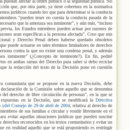
as puedan afectar al orden público o la seguridad pública. No
ción que, por otra parte, ya tiene cobertura en la normativa
ientos jurídicos cuando leo que para determinar si la conducta
 miembros “pueden tener en cuenta la conducta pasada de la
necesario que la amenaza sea inminente”, y aún más, “incluso
previa, los Estados miembros pueden actuar por razones de
azones sean específicas a la persona afectada”. Creo que mis
cional y Derecho Penal deben haberse quedado obsoletos
ue puede actuarse en tales términos limitadores de derechos
ersona contra la que no existe una condena penal, y además
sea inminente” (¿Concepto de inminente?). En fin, pediré
tos en ambas ramas del Derecho para saber si debo reciclar
que la redacción del texto de la Decisión pone en cuestión
iva comunitaria que se propone en la nueva Decisión, debe
la declaración de la Comisión sobre aquello que se denomina
 del derecho de libre circulación de personas”, en la que se
s expuestas en la Decisión, que se modificará la
Directiva
ydel Consejo de 29 de abril de 2004,
relativa al derecho de
iembros de sus familias a circular y residir libremente en el
ara evitar aquellas situaciones jurídicas que pueden suscitar
os derechos reconocidos en los textos comunitarios y evitar un
e en realidad aquello que se está proponiendo es restringir