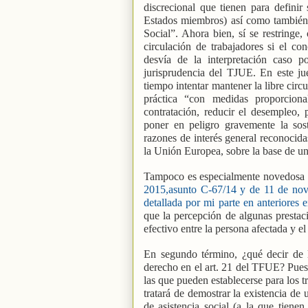
discrecional que tienen para definir
Estados miembros) así como también 
Social”. Ahora bien, sí se restringe,
circulación de trabajadores si el co
desvía de la interpretación caso p
jurisprudencia del TJUE. En este j
tiempo intentar mantener la libre cir
práctica “con medidas proporciona
contratación, reducir el desempleo, p
poner en peligro gravemente la sost
razones de interés general reconocidas
la Unión Europea, sobre la base de un
Tampoco es especialmente novedosa 
2015,asunto C-67/14 y de 11 de nov
detallada por mi parte en anteriores e
que la percepción de algunas prestac
efectivo entre la persona afectada y 
En segundo término, ¿qué decir de l
derecho en el art. 21 del TFUE? Pues 
las que pueden establecerse para los t
tratará de demostrar la existencia de 
de asistencia social (a la que tien