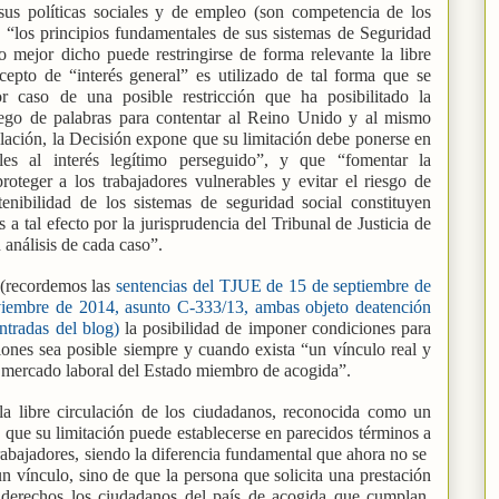
 sus políticas sociales y de empleo (son competencia de los
“los principios fundamentales de sus sistemas de Seguridad
 o mejor dicho puede restringirse de forma relevante la libre
ncepto de “interés general” es utilizado de tal forma que se
or caso de una posible restricción que ha posibilitado la
uego de palabras para contentar al Reino Unido y al mismo
culación, la Decisión expone que su limitación debe ponerse en
les al interés legítimo perseguido”, y que “fomentar la
roteger a los trabajadores vulnerables y evitar el riesgo de
enibilidad de los sistemas de seguridad social constituyen
 a tal efecto por la jurisprudencia del Tribunal de Justicia de
 análisis de cada caso”.
(recordemos las
sentencias del TJUE de 15 de septiembre de
iembre de 2014, asunto C-333/13, ambas objeto deatención
ntradas del blog)
la posibilidad de imponer condiciones para
iones sea posible siempre y cuando exista “un vínculo real y
el mercado laboral del Estado miembro de acogida”.
a libre circulación de los ciudadanos, reconocida como un
que su limitación puede establecerse en parecidos términos a
rabajadores, siendo la diferencia fundamental que ahora no se
un vínculo, sino de que la persona que solicita una prestación
en derechos los ciudadanos del país de acogida que cumplan,