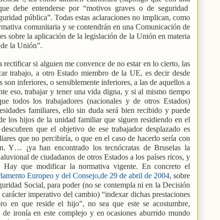
) que debe entenderse por “motivos graves o de seguridad
guridad pública”. Todas estas aclaraciones no implican, como
ormativa comunitaria y se contendrán en una Comunicación de
es sobre la aplicación de la legislación de la Unión en materia
 de la Unión”.
 rectificar si alguien me convence de no estar en lo cierto, las
car trabajo, a otro Estado miembro de la UE, es decir desde
 son inferiores, o sensiblemente inferiores, a las de aquellos a
nte eso, trabajar y tener una vida digna, y si al mismo tiempo
ue todos los trabajadores (nacionales y de otros Estados)
esidades familiares, ello sin duda será bien recibido y puede
e los hijos de la unidad familiar que siguen residiendo en el
 descubren que el objetivo de ese trabajador desplazado es
iares que no percibiría, o que en el caso de hacerlo sería con
gen. Y… ¡ya han encontrado los tecnócratas de Bruselas la
 aluvional de ciudadanos de otros Estados a los países ricos, y
 Hay que modificar la normativa vigente. En concreto el
lamento Europeo y del Consejo,de 29 de abril de 2004
, sobre
guridad Social, para poder (no se contempla ni en la Decisión
l carácter imperativo del cambio) “indexar dichas prestaciones
ro en que reside el hijo”, no sea que este se acostumbre,
 de ironía en este complejo y en ocasiones aburrido mundo