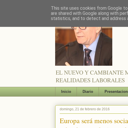
This site uses cookies from Google to 
are shared with Google along with per
statistics, and to detect and address 
EL NUEVO Y CAMBIANTE M
REALIDADES LABORALES
Inicio
Diario
Presentacion
domingo, 21 de febrero de 2016
Europa será menos socia