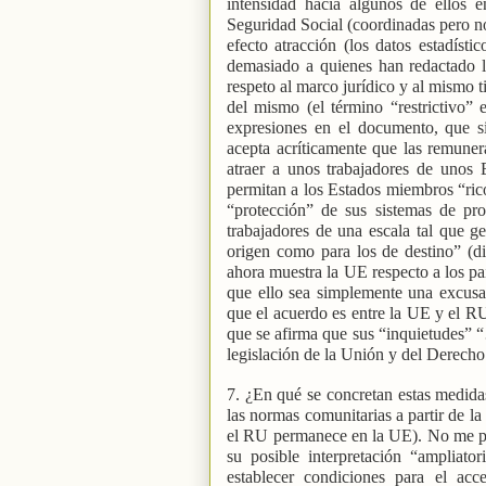
intensidad hacia algunos de ellos 
Seguridad Social (coordinadas pero n
efecto atracción (los datos estadísti
demasiado a quienes han redactado l
respeto al marco jurídico y al mismo ti
del mismo (el término “restrictivo”
expresiones en el documento, que sie
acepta acríticamente que las remunera
atraer a unos trabajadores de unos 
permitan a los Estados miembros “ric
“protección” de sus sistemas de pro
trabajadores de una escala tal que g
origen como para los de destino” (d
ahora muestra la UE respecto a los paí
que ello sea simplemente una excusa 
que el acuerdo es entre la UE y el RU
que se afirma que sus “inquietudes” “
legislación de la Unión y del Derecho
7. ¿En qué se concretan estas medidas
las normas comunitarias a partir de la
el RU permanece en la UE). No me par
su posible interpretación “ampliato
establecer condiciones para el acc