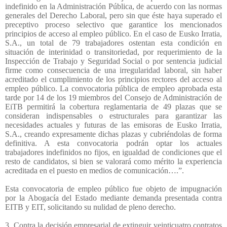
indefinido en la Administración Pública, de acuerdo con las normas
generales del Derecho Laboral, pero sin que éste haya superado el
preceptivo proceso selectivo que garantice los mencionados
principios de acceso al empleo público. En el caso de Eusko Irratia,
S.A., un total de 79 trabajadores ostentan esta condición en
situación de interinidad o transitoriedad, por requerimiento de la
Inspección de Trabajo y Seguridad Social o por sentencia judicial
firme como consecuencia de una irregularidad laboral, sin haber
acreditado el cumplimiento de los principios rectores del acceso al
empleo público. La convocatoria pública de empleo aprobada esta
tarde por 14 de los 19 miembros del Consejo de Administración de
EiTB permitirá la cobertura reglamentaria de 49 plazas que se
consideran indispensables o estructurales para garantizar las
necesidades actuales y futuras de las emisoras de Eusko Irratia,
S.A., creando expresamente dichas plazas y cubriéndolas de forma
definitiva. A esta convocatoria podrán optar los actuales
trabajadores indefinidos no fijos, en igualdad de condiciones que el
resto de candidatos, si bien se valorará como mérito la experiencia
acreditada en el puesto en medios de comunicación….”.
Esta convocatoria de empleo público fue objeto de impugnación
por la Abogacía del Estado mediante demanda presentada contra
EITB y EIT, solicitando su nulidad de pleno derecho.
3. Contra la decisión empresarial de extinguir veinticuatro contratos