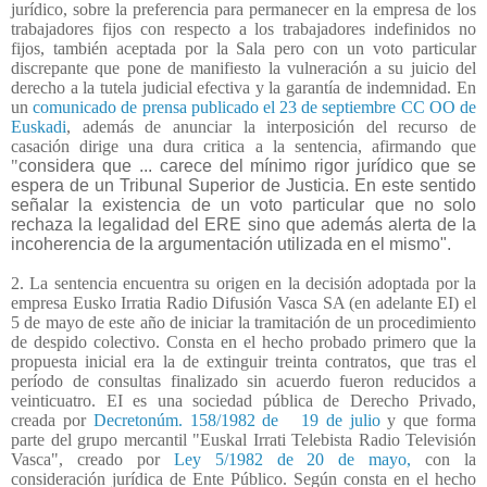
jurídico, sobre la preferencia para permanecer en la empresa de los
trabajadores fijos con respecto a los trabajadores indefinidos no
fijos, también aceptada por la Sala pero con un voto particular
discrepante que pone de manifiesto la vulneración a su juicio del
derecho a la tutela judicial efectiva y la garantía de indemnidad. En
un
comunicado de prensa publicado el 23 de septiembre CC OO de
Euskadi
, además de anunciar la interposición del recurso de
casación dirige una dura critica a la sentencia, afirmando que
"
considera que ... carece del mínimo rigor jurídico que se
espera de un Tribunal Superior de Justicia. En este sentido
señalar la existencia de un voto particular que no solo
rechaza la legalidad del ERE sino que además alerta de la
incoherencia de la argumentación utilizada en el mismo".
2. La sentencia encuentra su origen en la decisión adoptada por la
empresa Eusko Irratia Radio Difusión Vasca SA (en adelante EI) el
5 de mayo de este año de iniciar la tramitación de un procedimiento
de despido colectivo. Consta en el hecho probado primero que la
propuesta inicial era la de extinguir treinta contratos, que tras el
período de consultas finalizado sin acuerdo fueron reducidos a
veinticuatro. EI es una sociedad pública de Derecho Privado,
creada por
Decretonúm. 158/1982 de 19 de julio
y que forma
parte del grupo mercantil "Euskal Irrati Telebista Radio Televisión
Vasca", creado por
Ley 5/1982 de 20 de mayo,
con la
consideración jurídica de Ente Público. Según consta en el hecho