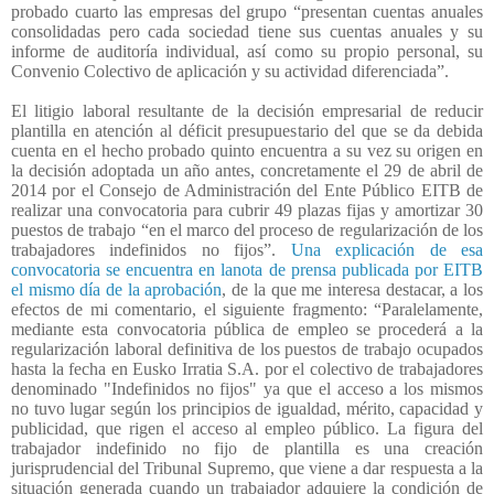
probado cuarto las empresas del grupo “presentan cuentas anuales
consolidadas pero cada sociedad tiene sus cuentas anuales y su
informe de auditoría individual, así como su propio personal, su
Convenio Colectivo de aplicación y su actividad diferenciada”.
El litigio laboral resultante de la decisión empresarial de reducir
plantilla en atención al déficit presupuestario del que se da debida
cuenta en el hecho probado quinto encuentra a su vez su origen en
la decisión adoptada un año antes, concretamente el 29 de abril de
2014 por el Consejo de Administración del Ente Público EITB de
realizar una convocatoria para cubrir 49 plazas fijas y amortizar 30
puestos de trabajo “en el marco del proceso de regularización de los
trabajadores indefinidos no fijos”.
Una explicación de esa
convocatoria se encuentra en lanota de prensa publicada por EITB
el mismo día de la aprobación
, de la que me interesa destacar, a los
efectos de mi comentario, el siguiente fragmento: “Paralelamente,
mediante esta convocatoria pública de empleo se procederá a la
regularización laboral definitiva de los puestos de trabajo ocupados
hasta la fecha en Eusko Irratia S.A. por el colectivo de trabajadores
denominado "Indefinidos no fijos" ya que el acceso a los mismos
no tuvo lugar según los principios de igualdad, mérito, capacidad y
publicidad, que rigen el acceso al empleo público.
La figura del
trabajador indefinido no fijo de plantilla es una creación
jurisprudencial del Tribunal Supremo, que viene a dar respuesta a la
situación generada cuando un trabajador adquiere la condición de