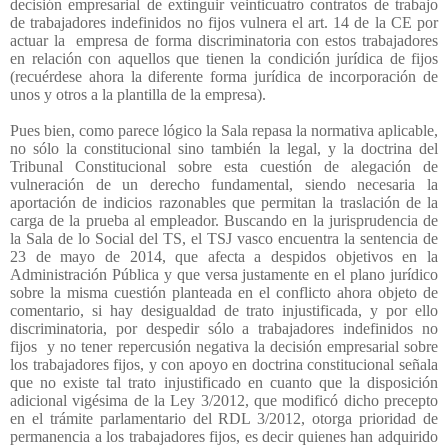
decisión empresarial de extinguir veinticuatro contratos de trabajo
de trabajadores indefinidos no fijos vulnera el art. 14 de la CE por
actuar la
empresa de forma discriminatoria con estos trabajadores
en relación con aquellos que tienen la condición jurídica de fijos
(recuérdese ahora la diferente forma jurídica de incorporación de
unos y otros a la plantilla de la empresa).
Pues bien, como parece lógico la Sala repasa la normativa aplicable,
no sólo la constitucional sino también la legal, y la doctrina del
Tribunal Constitucional sobre esta cuestión de alegación de
vulneración de un derecho fundamental, siendo necesaria la
aportación de indicios razonables que permitan la traslación de la
carga de la prueba al empleador. Buscando en la jurisprudencia de
la Sala de lo Social del TS, el TSJ vasco encuentra la sentencia de
23 de mayo de 2014, que afecta a despidos objetivos en la
Administración Pública y que versa justamente en el plano jurídico
sobre la misma cuestión planteada en el conflicto ahora objeto de
comentario, si hay desigualdad de trato injustificada, y por ello
discriminatoria, por despedir sólo a trabajadores indefinidos no
fijos
y no tener repercusión negativa la decisión empresarial sobre
los trabajadores fijos, y con apoyo en doctrina constitucional señala
que no existe tal trato injustificado en cuanto que la disposición
adicional vigésima de la Ley 3/2012, que modificó dicho precepto
en el trámite parlamentario del RDL 3/2012, otorga prioridad de
permanencia a los trabajadores fijos, es decir quienes han adquirido