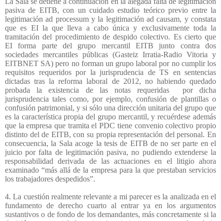
La Sala se detiene a continuación en la alegada falta de legitimación
pasiva de EITB, con un cuidado estudio teórico previo entre la
legitimación ad processum y la legitimación ad causam, y constata
que es EI la que lleva a cabo única y exclusivamente toda la
tramitación del procedimiento de despido colectivo. Es cierto que
EI forma parte del grupo mercantil EITB junto contra dos
sociedades mercantiles públicas (Gasteiz Irratia-Radio Vitoria y
EITBNET SA) pero no forman un grupo laboral por no cumplir los
requisitos requeridos por la jurisprudencia de TS en sentencias
dictadas tras la reforma laboral de 2012, no habiendo quedado
probada la existencia de las notas requeridas
por dicha
jurisprudencia tales como, por ejemplo, confusión de plantillas o
confusión patrimonial, y si sólo una dirección unitaria del grupo que
es la característica propia del grupo mercantil, y recuérdese además
que la empresa que tramita el PDC tiene convenio colectivo propio
distinto del de EITB, con su propia representación del personal. En
consecuencia, la Sala acoge la tesis de EITB de no ser parte en el
juicio por falta de legitimación pasiva, no pudiendo extenderse la
responsabilidad derivada de las actuaciones en el litigio ahora
examinado “más allá de la empresa para la que prestaban servicios
los trabajadores despedidos”.
4. La cuestión realmente relevante a mi parecer es la analizada en el
fundamento de derecho cuarto al entrar ya en los argumentos
sustantivos o de fondo de los demandantes, más concretamente si la