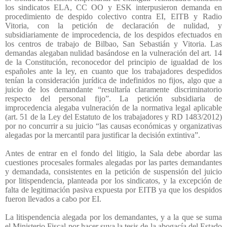
los sindicatos ELA, CC OO y ESK interpusieron demanda en
procedimiento de despido colectivo contra EI, EITB y Radio
Vitoria, con la petición de declaración de nulidad, y
subsidiariamente de improcedencia, de los despidos efectuados en
los centros de trabajo de Bilbao, San Sebastián y Vitoria. Las
demandas alegaban nulidad basándose en la vulneración del art. 14
de la Constitución, reconocedor del principio de igualdad de los
españoles ante la ley, en cuanto que los trabajadores despedidos
tenían la consideración jurídica de indefinidos no fijos, algo que a
juicio de los demandante “resultaría claramente discriminatorio
respecto del personal fijo”. La petición subsidiaria de
improcedencia alegaba vulneración de la normativa legal aplicable
(art. 51 de la Ley del Estatuto de los trabajadores y RD 1483/2012)
por no concurrir a su juicio “las causas económicas y organizativas
alegadas por la mercantil para justificar la decisión extintiva”.
Antes de entrar en el fondo del litigio, la Sala debe abordar las
cuestiones procesales formales alegadas por las partes demandantes
y demandada, consistentes en la petición de suspensión del juicio
por litispendencia, planteada por los sindicatos, y la excepción de
falta de legitimación pasiva expuesta por EITB ya que los despidos
fueron llevados a cabo por EI.
La litispendencia alegada por los demandantes, y a la que se suma
el Ministerio Fiscal por hacer suya la tesis de la abogacía del Estado