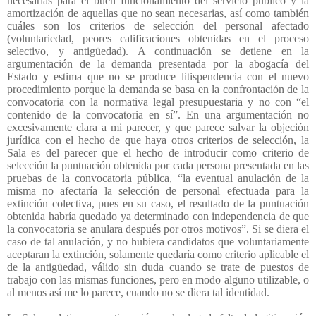
necesarias para el buen funcionamiento del servicio público y la
amortización de aquellas que no sean necesarias, así como también
cuáles son los criterios de selección del personal afectado
(voluntariedad, peores calificaciones obtenidas en el proceso
selectivo, y antigüedad). A continuación se detiene en la
argumentación de la demanda presentada por la abogacía del
Estado y estima que no se produce litispendencia con el nuevo
procedimiento porque la demanda se basa en la confrontación de la
convocatoria con la normativa legal presupuestaria y no con “el
contenido de la convocatoria en sí”. En una argumentación no
excesivamente clara a mi parecer, y que parece salvar la objeción
jurídica con el hecho de que haya otros criterios de selección, la
Sala es del parecer que el hecho de introducir como criterio de
selección la puntuación obtenida por cada persona presentada en las
pruebas de la convocatoria pública, “la eventual anulación de la
misma no afectaría la selección de personal efectuada para la
extinción colectiva, pues en su caso, el resultado de la puntuación
obtenida habría quedado ya determinado con independencia de que
la convocatoria se anulara después por otros motivos”. Si se diera el
caso de tal anulación, y no hubiera candidatos que voluntariamente
aceptaran la extinción, solamente quedaría como criterio aplicable el
de la antigüedad, válido sin duda cuando se trate de puestos de
trabajo con las mismas funciones, pero en modo alguno utilizable, o
al menos así me lo parece, cuando no se diera tal identidad.