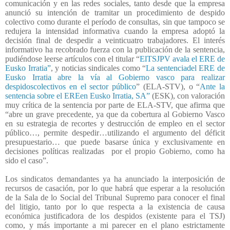
comunicación y en las redes sociales, tanto desde que la empresa
anunció su intención de tramitar un procedimiento de despido
colectivo como durante el período de consultas, sin que tampoco se
redujera la intensidad informativa cuando la empresa adoptó la
decisión final de despedir a veinticuatro trabajadores. El interés
informativo ha recobrado fuerza con la publicación de la sentencia,
pudiéndose leerse artículos con el titular “
ElTSJPV avala el ERE de
Eusko Irratia”
, y noticias sindicales como “
La sentenciadel ERE de
Eusko Irratia abre la vía al Gobierno vasco para realizar
despidoscolectivos en el sector público
” (ELA-STV), o “
Ante la
sentencia sobre el EREen Eusko Irratia, SA”
(ESK), con valoración
muy crítica de la sentencia por parte de ELA-STV, que afirma que
“abre un grave precedente, ya que da cobertura al Gobierno Vasco
en su estrategia de recortes y destrucción de empleo en el sector
público…, permite despedir…utilizando el argumento del déficit
presupuestario… que puede basarse única y exclusivamente en
decisiones políticas realizadas
por el propio Gobierno, como ha
sido el caso”.
Los sindicatos demandantes ya ha anunciado la interposición de
recursos de casación, por lo que habrá que esperar a la resolución
de la Sala de lo Social del Tribunal Supremo para conocer el final
del litigio, tanto por lo que respecta a la existencia de causa
económica justificadora de los despidos (existente para el TSJ)
como, y más importante a mi parecer en el plano estrictamente