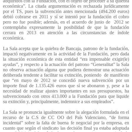
adquiridos con la Fundación, con el objeto de proceder a su quiebra
económica”. La citada argumentación es rechazada jurídicamente
por el TS, pues la subvención antes mencionada (494.200 euros)
debió cobrarse en 2011 y sí se intentó por la fundación el cobro
pero no fue posible; además, en el acuerdo de junio de
2012 se
contemplaba expresamente la posibilidad de que la fundación
cerrara en 2013 en atención a las circunstancias de índole
económica.
La Sala acepta que la quiebra de Bancaja, patrono de la fundación,
impactó negativamente en la actividad de la Fundación, pero dada
la situación económica de esta entidad “era impensable exigir(le)
ayudas”, y respecto a la actuación del patrono “Generalitat” la Sala
no observa actuación alguna que pudiera demostrar una actuación
deliberada tendente a facilitar su extinción, poniendo
de manifiesto
que “en mayo de 2012 se concedió nueva subvención por un
importe final de 1.135.426 euros que sí se abonaron y, pese a la
necesidad de realizar ajustes importantes en sus presupuestos, ha
subvencionado con otros 413.000 a la Fundación para que liquide
su extinción y, principalmente, indemnice a sus empleados”.
La Sala se pronuncia igualmente sobre la alegación formulada en el
recurso de la C.S de CC OO del País Valenciano, “de forma
incidental” sobre la falta de buena fe negocial por la empresa, en
cuanto que según el sindicato las decisión final ya estaba adoptada