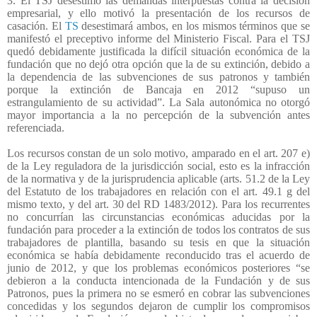
3. El TSJ desestimó las demandas interpuestas contra la decisión
empresarial, y ello motivó la presentación de los recursos de
casación. El
TS
desestimará ambos, en los mismos términos que se
manifestó el preceptivo informe del Ministerio Fiscal. Para el TSJ
quedó debidamente justificada la difícil situación económica de la
fundación que no dejó otra opción que la de su extinción, debido a
la dependencia de las subvenciones de sus patronos y también
porque la extinción de Bancaja en 2012 “supuso un
estrangulamiento de su actividad”. La Sala autonómica no otorgó
mayor importancia a la no percepción de la subvención antes
referenciada.
Los recursos constan de un solo motivo, amparado en el art. 207 e)
de la Ley reguladora de la jurisdicción social, esto es la infracción
de la normativa y de la jurisprudencia aplicable (arts. 51.2 de la Ley
del Estatuto de los trabajadores en relación con el art. 49.1 g del
mismo texto, y del art. 30 del RD 1483/2012). Para los recurrentes
no concurrían las circunstancias económicas aducidas por la
fundación para proceder a la extinción de todos los contratos de sus
trabajadores de plantilla, basando su tesis en que la situación
económica se había debidamente reconducido tras el acuerdo de
junio de 2012, y que los problemas económicos posteriores “se
debieron a la conducta intencionada de la Fundación y de sus
Patronos, pues la primera no se esmeró en cobrar las subvenciones
concedidas y los segundos dejaron de cumplir los compromisos