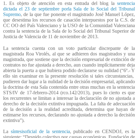
1. Es objeto de atención en esta entrada del blog la
sentencia
dictada el 23 de septiembre porla Sala de lo Social del Tribunal
Supremo
, de la que fue ponente el magistrado José Manuel López,
que desestima los recursos de casación interpuestos por la C.S. de
CC OO del País Valenciano y la USO de la Comunidad Valenciana
contra la sentencia de la Sala de lo Social del Tribunal Superior de
Justicia de Valencia de 11 de noviembre de 2013.
La sentencia cuenta con un voto particular discrepante de la
magistrada Roa Virolés, al que se adhieren dos magistrados y una
magistrada, que sostiene que la decisión empresarial de extinción de
contratos no fue ajustada a derecho, aun cuando implícitamente deja
abierta la puerta a que hubiera podido declararse su nulidad (“6º.- Y
ello sin examinar en la presente resolución si tales circunstancias,
pudieren dar lugar a la nulidad de la decisión empresarial, aplicando
la doctrina de esta Sala contenida entre otras muchas en la sentencia
STS/IV de 17-febrero-2014 (rco.142/2013), pues lo cierto es que
los recurrentes se limitan a interesar la declaración de no ajustada a
derecho de la decisión extintiva impugnada. La falta de adecuación
de la decisión a la realidad acreditada, determina que hayan de
estimarse los recursos, declarando no ajustada a derecho la decisión
extintiva”).
La
síntesisoficial de la sentencia
, publicado en CENDOJ, es la
siguiente: “Despido colectivo por causas económicas. Fundación de