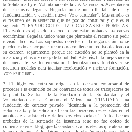
la Solidaridad y el Voluntariado de la CA Valenciana. Acreditación
de las causas alegadas. Negociación de buena fe: falta de cita y
fundamentación y cuestión nueva. Voto particular”. Más amplio es
el resumen de la sentencia que he podido consultar y que es el
siguiente: “DESPIDO COLECTIVO. CAUSAS ECONÓMICAS.
El despido es ajustado a derecho por estar probadas las causas
económicas alegadas, único tema que planteaba el recurso sin pedir
revisión hechos. Los supuestos defectos en la negociación no se
pueden estimar porque el recurso no contiene un motivo dedicado a
su examen, seguramente porque esa cuestión no se planteó en la
instancia y el recurso no pide la nulidad. Además, hubo negociación
de buena fe: se incrementaron indemnizaciones iniciales y se
pactaron medidas para facilitar recolocación y mejorar formación.
Voto Particular”.
2. El litigio encuentra su origen en la decisión empresarial de
proceder a la extinción de los contratos de todos los trabajadores de
la plantilla. Se trata de la Fundación de la Solidaridad y el
Voluntariado de la Comunidad Valenciana (FUNDAR), una
fundación de carácter privado “destinada a la promoción del
voluntariado y la solidaridad con las personas necesitadas en el
ámbito de la asistencia y de los servicios sociales”. En los hechos
probados de la sentencia de instancia (que no fue objeto de
comentario en el blog) quedó constancia, a los efectos que ahora me
interesa, de que “3. El Patronato de la fundación quedó constituido