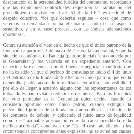
desaparición de la personalidad jurídica del contratante, recordando
que las extinciones contractuales requerirán la tramitación del
procedimiento previsto en el art. 51 de la LET, es decir el de
despido colectivo, “los que deberán seguirse – cosa que como
veremos la demandada no ha efectuado – tanto en su aspecto
sustantivo, y en su caso procesal, con las lógicas adaptaciones
oportunas”.
Centra su atención el voto en el hecho de que el único patrono de la
fundación a partir del 3 de mayo de 213 era la Generalitat, y que la
situación económica de Bancaja (patrono inicial) “era conocida por
la Generalitat y fue valorada en un expediente anterior”. Con
respecto a la existencia o no de buena fe negocial, manifiesta que
no ha existido ya que el período de consultas se inició el 4 de junio
y el patronato de la fundación (de hecho el único patrono que era la
Generalitat) había acordado formalizar la extinción, “sin posibilidad
por ello de llegar a acuerdo alguno con los representantes de los
trabajadores para evitar o reducir los despidos”. Para los firmantes
del voto particular, es la Generalitat quien decide, cuando lo
considera oportuno como único patrón, cuando extinguir la
personalidad jurídica de la fundación que conlleva la extinción de
los contratos de trabajo, y aplicando el juicio tanto de legalidad
como de “razonable adecuación entre la causa acreditada y la
medida acordada”, concluyen que “En el caso, atendiendo a las
circunstancias concurrentes antes expuestas, no se acreditan causas