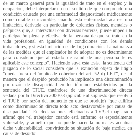
de un marco general para la igualdad de trato en el empleo y la
ocupación, debe interpretarse en el sentido de que comprende una
condición causada por una enfermedad diagnosticada médicamente
como curable o incurable, cuando esta enfermedad acarrea una
limitación, derivada en particular de dolencias físicas, mentales o
psíquicas que, al interactuar con diversas barreras, puede impedir la
participación plena y efectiva de la persona de que se trate en la
vida profesional en igualdad de condiciones con los demás
trabajadores, y si esta limitación es de larga duración. La naturaleza
de las medidas que el empleador ha de adoptar no es determinante
para considerar que al estado de salud de una persona le es
aplicable este concepto”. Haciendo suya esta tesis,
la sentencia del
juzgado de lo social considera que la extinción objeto de litigio
“queda fuera del ámbito de cobertura del art. 52 d) LET”, de tal
manera que el despido producido ha implicado una discriminación
por razón de discapacidad en los términos establecidos por la
sentencia del TJUE, tratándose de una discriminación directa
vedada por la Directiva 2000/78 (aplicable al supuesto que resolvió
el TJUE por razón del momento en que se produjo) “que califica
como discriminación directa todo acto desfavorable por causa de
discapacidad”. En declaraciones efectuadas a TV3,el magistrado
afirmó que “el trabajador, cuando está enfermo, es especialmente
vulnerable, y aquello que no puede hacer la norma es acentuar
dicha vulnerabilidad, convirtiendo su situación de baja médica en
causa de despido”.