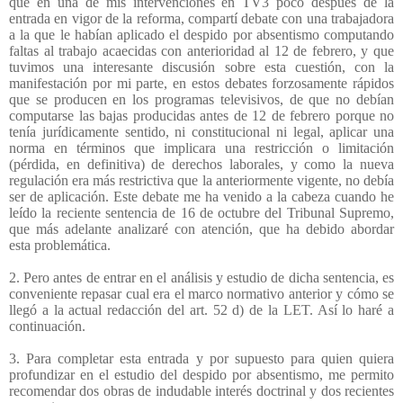
que en una de mis intervenciones en TV3 poco después de la
entrada en vigor de la reforma, compartí debate con una trabajadora
a la que le habían aplicado el despido por absentismo computando
faltas al trabajo acaecidas con anterioridad al 12 de febrero, y que
tuvimos una interesante discusión sobre esta cuestión, con la
manifestación por mi parte, en estos debates forzosamente rápidos
que se producen en los programas televisivos, de que no debían
computarse las bajas producidas antes de 12 de febrero porque no
tenía jurídicamente sentido, ni constitucional ni legal, aplicar una
norma en términos que implicara una restricción o limitación
(pérdida, en definitiva) de derechos laborales, y como la nueva
regulación era más restrictiva que la anteriormente vigente, no debía
ser de aplicación. Este debate me ha venido a la cabeza cuando he
leído la reciente sentencia de 16 de octubre del Tribunal Supremo,
que más adelante analizaré con atención, que ha debido abordar
esta problemática.
2. Pero antes de entrar en el análisis y estudio de dicha sentencia, es
conveniente repasar cual era el marco normativo anterior y cómo se
llegó a la actual redacción del art. 52 d) de la LET. Así lo haré a
continuación.
3. Para completar esta entrada y por supuesto para quien quiera
profundizar en el estudio del despido por absentismo, me permito
recomendar dos obras de indudable interés doctrinal y dos recientes