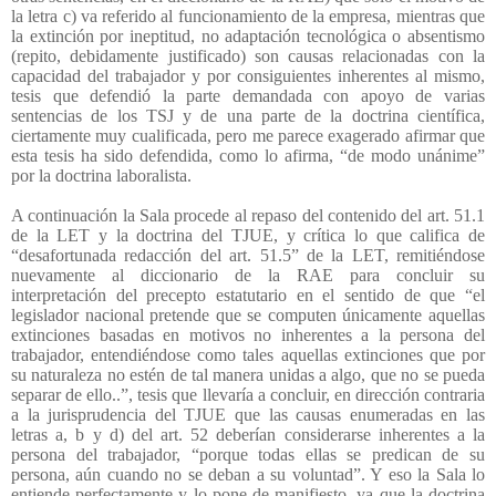
la letra c) va referido al funcionamiento de la empresa, mientras que
la extinción por ineptitud, no adaptación tecnológica o absentismo
(repito, debidamente justificado) son causas relacionadas con la
capacidad del trabajador y por consiguientes inherentes al mismo,
tesis que defendió la parte demandada con apoyo de varias
sentencias de los TSJ y de una parte de la doctrina científica,
ciertamente muy cualificada, pero me parece exagerado afirmar que
esta tesis ha sido defendida, como lo afirma, “de modo unánime”
por la doctrina laboralista.
A continuación la Sala procede al repaso del contenido del art. 51.1
de la LET y la doctrina del TJUE, y crítica lo que califica de
“desafortunada redacción del art. 51.5” de la LET, remitiéndose
nuevamente al diccionario de la RAE para concluir su
interpretación del precepto estatutario en el sentido de que “el
legislador nacional pretende que se computen únicamente aquellas
extinciones basadas en motivos no inherentes a la persona del
trabajador, entendiéndose como tales aquellas extinciones que por
su naturaleza no estén de tal manera unidas a algo, que no se pueda
separar de ello..”, tesis que llevaría a concluir, en dirección contraria
a la jurisprudencia del TJUE que las causas enumeradas en las
letras a, b y d) del art. 52 deberían considerarse inherentes a la
persona del trabajador, “porque todas ellas se predican de su
persona, aún cuando no se deban a su voluntad”. Y eso la Sala lo
entiende perfectamente y lo pone de manifiesto, ya que la doctrina