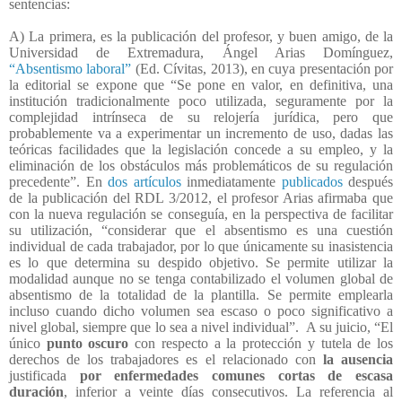
sentencias:
A) La primera, es la publicación del profesor, y buen amigo, de la
Universidad de Extremadura, Ángel Arias Domínguez,
“Absentismo laboral”
(Ed. Cívitas, 2013), en cuya presentación por
la editorial se expone que “Se pone en valor, en definitiva, una
institución tradicionalmente poco utilizada, seguramente por la
complejidad intrínseca de su relojería jurídica, pero que
probablemente va a experimentar un incremento de uso, dadas las
teóricas facilidades que la legislación concede a su empleo, y la
eliminación de los obstáculos más problemáticos de su regulación
precedente”. En
dos artículos
inmediatamente
publicados
después
de la publicación del RDL 3/2012, el profesor Arias afirmaba que
con la nueva regulación se conseguía, en la perspectiva de facilitar
su utilización, “considerar que el absentismo es una cuestión
individual de cada trabajador, por lo que únicamente su inasistencia
es lo que determina su despido objetivo. Se permite utilizar la
modalidad aunque no se tenga contabilizado el volumen global de
absentismo de la totalidad de la plantilla. Se permite emplearla
incluso cuando dicho volumen sea escaso o poco significativo a
nivel global, siempre que lo sea a nivel individual”.
A su juicio, “
El
único
punto oscuro
con respecto a la protección y tutela de los
derechos de los trabajadores es el relacionado con
la ausencia
justificada
por enfermedades comunes cortas de escasa
duración
, inferior a veinte días consecutivos. La referencia al