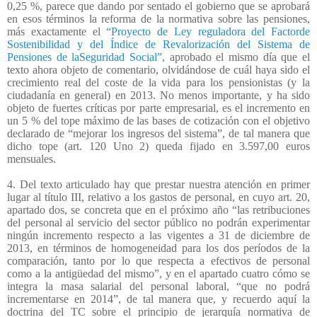
0,25 %, parece que dando por sentado el gobierno que se aprobará
en esos términos la reforma de la normativa sobre las pensiones,
más exactamente el
“Proyecto de Ley reguladora del Factorde
Sostenibilidad y del Índice de Revalorización del Sistema de
Pensiones de laSeguridad Social”,
aprobado el mismo día que el
texto ahora objeto de comentario, olvidándose de cuál haya sido el
crecimiento real del coste de la vida para los pensionistas (y la
ciudadanía en general) en 2013. No menos importante, y ha sido
objeto de fuertes críticas por parte empresarial, es el incremento en
un 5 % del tope máximo de las bases de cotización con el objetivo
declarado de “mejorar los ingresos del sistema”, de tal manera que
dicho tope (art. 120 Uno 2) queda fijado en 3.597,00 euros
mensuales.
4. Del texto articulado hay que prestar nuestra atención en primer
lugar al título III, relativo a los gastos de personal, en cuyo art. 20,
apartado dos, se concreta que en el próximo año “las retribuciones
del personal al servicio del sector público no podrán experimentar
ningún incremento respecto a las vigentes a 31 de diciembre de
2013, en términos de homogeneidad para los dos períodos de la
comparación, tanto por lo que respecta a efectivos de personal
como a la antigüedad del mismo”, y en el apartado cuatro cómo se
integra la masa salarial del personal laboral, “que no podrá
incrementarse en 2014”, de tal manera que, y recuerdo aquí la
doctrina del TC sobre el principio de jerarquía normativa de