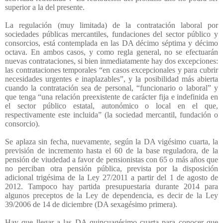
superior a la del presente.
La regulación (muy limitada) de la contratación laboral por
sociedades públicas mercantiles, fundaciones del sector público y
consorcios, está contemplada en las DA décimo séptima y décimo
octava. En ambos casos, y como regla general, no se efectuarán
nuevas contrataciones, si bien inmediatamente hay dos excepciones:
las contrataciones temporales “en casos excepcionales y para cubrir
necesidades urgentes e inaplazables”, y la posibilidad más abierta
cuando la contratación sea de personal, “funcionario o laboral” y
que tenga “una relación preexistente de carácter fija e indefinida en
el sector público estatal, autonómico o local en el que,
respectivamente este incluida” (la sociedad mercantil, fundación o
consorcio).
Se aplaza sin fecha, nuevamente, según la DA vigésimo cuarta, la
previsión de incremento hasta el 60 de la base reguladora, de la
pensión de viudedad a favor de pensionistas con 65 o más años que
no perciban otra pensión pública, prevista por la disposición
adicional trigésima de la Ley 27/2011 a partir del 1 de agosto de
2012. Tampoco hay partida presupuestaria durante 2014 para
algunos preceptos de la Ley de dependencia, es decir de la Ley
39/2006 de 14 de diciembre (DA sexagésimo primera).
Hay que llegar a las DA quincuagésimo cuarta para conocer que