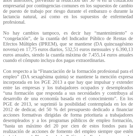
años anteriores, previendo la reducción del 50 % en la cotización
empresarial por contingencias comunes en los supuestos de cambio
de puesto de trabajo por riesgo durante el embarazo o durante la
lactancia natural, así como en los supuestos de enfermedad
profesional.
No hay cambios tampoco, es decir hay “mantenimiento” o
“congelación”, de la cuantía del Indicador Público de Rentas de
Efectos Múltiples (IPREM), que se mantiene (DA quincuagésimo
novena) en 17,75 euros diarios, 532,51 euros mensuales y 6.390,13
euros anuales, siendo la cuantía máxima de 7.455,14 euros anuales
cuando el cómputo incluya dos pagas extraordinarias.
Con respecto a la “Financiación de la formación profesional para el
empleo” (DA sexagésima quinta) se mantiene la mención expresa
incorporada en los PGE 2013 a que hay que impulsar y extender
entre las empresas y los trabajadores ocupados y desempleados
“una formación que responda a sus necesidades y contribuya al
desarrollo de una economía basada en el conocimiento”. En los
PGE de 2013, se suprimió la posibilidad contemplada en los de
2012 de dedicar, del 50 % del presupuesto dedicado a financiar
acciones formativas dirigidas de forma prioritaria a trabajadores
desempleados y a los programas públicos de empleo formación,
“hasta un máximo del 20 por cien de estos fondos para la
realización de acciones de fomento del empleo siempre que estén