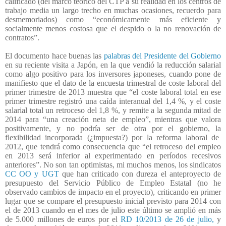
calificado (del marco teórico del CTP a su realidad en los centros de
trabajo media un largo trecho en muchas ocasiones, recuerdo para
desmemoriados) como “económicamente más eficiente y
socialmente menos costosa que el despido o la no renovación de
contratos”.
El documento hace buenas las
palabras del Presidente del Gobierno
en su reciente visita a Japón, en la que vendió la reducción salarial
como algo positivo para los inversores japoneses, cuando pone de
manifiesto que el dato de la encuesta trimestral de coste laboral del
primer trimestre de 2013 muestra que “el coste laboral total en ese
primer trimestre registró una caída interanual del 1,4 %, y el coste
salarial total un retroceso del 1,8 %, y remite a la segunda mitad de
2014 para “una creación neta de empleo”, mientras que valora
positivamente, y no podría ser de otra por el gobierno, la
flexibilidad incorporada (¿impuesta?) por la reforma laboral de
2012, que tendrá como consecuencia que “el retroceso del empleo
en 2013 será inferior al experimentado en períodos recesivos
anteriores”. No son tan optimistas, mi muchos menos, los sindicatos
CC OO y UGT
que han criticado con dureza el anteproyecto de
presupuesto del Servicio Público de Empleo Estatal (no he
observado cambios de impacto en el proyecto), criticando en primer
lugar que se compare el presupuesto inicial previsto para 2014 con
el de 2013 cuando en el mes de julio este último se amplió en más
de 5.000 millones de euros por el
RD 10/2013 de 26 de julio,
y