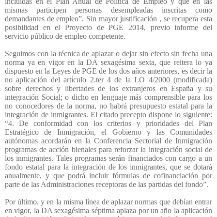
incluidas en el Plan Anual de Política de Empleo y que en las
mismas participen personas desempleadas inscritas como
demandantes de empleo”. Sin mayor justificación , se recupera esta
posibilidad en el Proyecto de PGE 2014, previo informe del
servicio público de empleo competente.
Seguimos con la técnica de aplazar o dejar sin efecto sin fecha una
norma ya en vigor en la DA sexagésima sexta, que reitera lo ya
dispuesto en la Leyes de PGE de los dos años anteriores, es decir la
no aplicación del artículo 2.ter 4 de la LO 4/2000 (modificada)
sobre derechos y libertades de los extranjeros en España y su
integración Social; o dicho en lenguaje más comprensible para los
no conocedores de la norma, no habrá presupuesto estatal para la
integración de inmigrantes. El citado precepto dispone lo siguiente:
“4. De conformidad con los criterios y prioridades del Plan
Estratégico de Inmigración, el Gobierno y las Comunidades
autónomas acordarán en la Conferencia Sectorial de Inmigración
programas de acción bienales para reforzar la integración social de
los inmigrantes. Tales programas serán financiados con cargo a un
fondo estatal para la integración de los inmigrantes, que se dotará
anualmente, y que podrá incluir fórmulas de cofinanciación por
parte de las Administraciones receptoras de las partidas del fondo”.
Por último, y en la misma línea de aplazar normas que debían entrar
en vigor, la DA sexagésima séptima aplaza por un año la aplicación