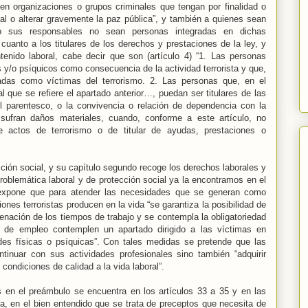
en organizaciones o grupos criminales que tengan por finalidad o
onal o alterar gravemente la paz pública”, y también a quienes sean
o sus responsables no sean personas integradas en dichas
cuanto a los titulares de los derechos y prestaciones de la ley, y
tenido laboral, cabe decir que son (artículo 4) “1. Las personas
s y/o psíquicos como consecuencia de la actividad terrorista y que,
adas como víctimas del terrorismo. 2. Las personas que, en el
l que se refiere el apartado anterior…, puedan ser titulares de las
 parentesco, o la convivencia o relación de dependencia con la
 sufran daños materiales, cuando, conforme a este artículo, no
e actos de terrorismo o de titular de ayudas, prestaciones o
ección social, y su capítulo segundo recoge los derechos laborales y
oblemática laboral y de protección social ya la encontramos en el
expone que para atender las necesidades que se generan como
nes terroristas producen en la vida “se garantiza la posibilidad de
denación de los tiempos de trabajo y se contempla la obligatoriedad
s de empleo contemplen un apartado dirigido a las víctimas en
es físicas o psíquicas”. Con tales medidas se pretende que las
inuar con sus actividades profesionales sino también “adquirir
ondiciones de calidad a la vida laboral”.
s en el preámbulo se encuentra en los artículos 33 a 35 y en las
ta, en el bien entendido que se trata de preceptos que necesita de