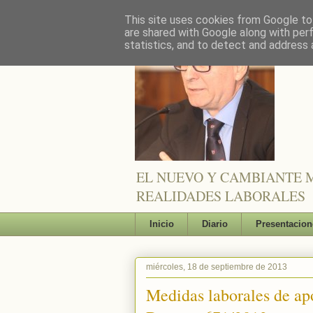
This site uses cookies from Google to 
are shared with Google along with per
statistics, and to detect and address 
EL NUEVO Y CAMBIANTE M
REALIDADES LABORALES
Inicio
Diario
Presentacion
miércoles, 18 de septiembre de 2013
Medidas laborales de apo