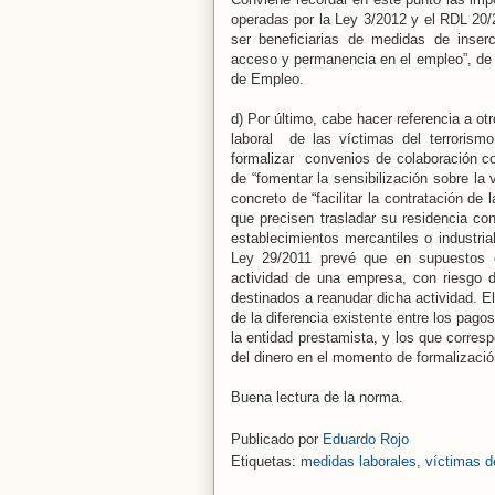
operadas por la Ley 3/2012 y el RDL 20/
ser beneficiarias de medidas de inserc
acceso y permanencia en el empleo”, de 
de Empleo.
d) Por último, cabe hacer referencia a ot
laboral
de las víctimas del terrorism
formalizar
convenios de colaboración con
de “fomentar la sensibilización sobre la v
concreto de “facilitar la contratación de
que precisen trasladar su residencia co
establecimientos mercantiles o industrial
Ley 29/2011 prevé que en supuestos ex
actividad de una empresa, con riesgo d
destinados a reanudar dicha actividad. El
de la diferencia existente entre los pagos
la entidad prestamista, y los que corresp
del dinero en el momento de formalizació
Buena lectura de la norma.
Publicado por
Eduardo Rojo
Etiquetas:
medidas laborales
,
víctimas d