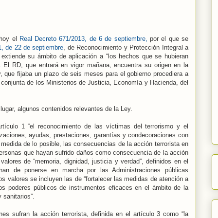
 hoy el
Real Decreto 671/2013, de 6 de septiembre,
por el que se
1, de 22 de septiembre
, de Reconocimiento y Protección Integral a
 extiende su ámbito de aplicación a “los hechos que se hubieran
 El RD, que entrará en vigor mañana, encuentra su origen en la
ey, que fijaba un plazo de seis meses para el gobierno procediera a
a conjunta de los Ministerios de Justicia, Economía y Hacienda, del
ugar, algunos contenidos relevantes de la Ley.
rtículo 1 “el reconocimiento de las víctimas del terrorismo y el
zaciones, ayudas, prestaciones, garantías y condecoraciones con
a medida de lo posible, las consecuencias de la acción terrorista en
 personas que hayan sufrido daños como consecuencia de la acción
 valores de “memoria, dignidad, justicia y verdad”, definidos en el
 han de ponerse en marcha por las Administraciones públicas
 valores se incluyen las de “fortalecer las medidas de atención a
los poderes públicos de instrumentos eficaces en el ámbito de la
 sanitarios”.
s sufran la acción terrorista, definida en el artículo 3 como “la