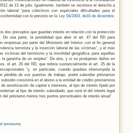
2012 de 13 de julio. Igualmente, también se reconoce el derecho a
ión laboral “para colectivos con especiales dificultades para el
conformidad con lo previsto en la
Ley 56/2003, de16 de diciembre,
ros dos preceptos que guardan interés en relación con la protección
o. De una parte, la posibilidad que abre el art. 47 del RD para
 empresas por parte del Ministerio del Interior, con el fin general
iolencia terrorista y la inserción laboral de las víctimas”, y el más
 las víctimas del terrorismo y la movilidad geográfica, para aquéllas
n la garantía de un empleo”. De otra, y si se produjeran daños en
es, el art. 26 del RD, que reitera sustancialmente el art. 25 de la
cepcionales “y, en particular, cuando quedara interrumpida la
e pérdida de sus puestos de trabajo, podrá subsidiar préstamos
 subsidio consistirá en el abono a la entidad de crédito prestamista
 de amortización de capital e intereses, al tipo de interés fijado por
onderían al tipo de interés subsidiado, que será el del interés legal
n del préstamo menos tres puntos porcentuales de interés anual”.
el terrorismo