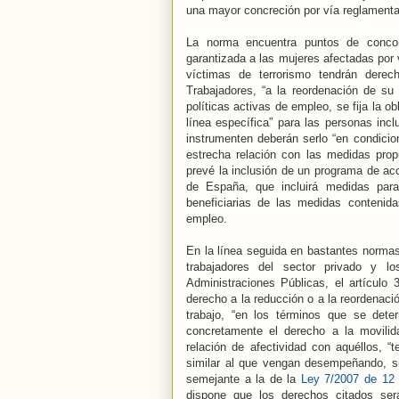
una mayor concreción por vía reglamentar
La norma encuentra puntos de concor
garantizada a las mujeres afectadas por 
víctimas de terrorismo tendrán derec
Trabajadores, “a la reordenación de su
políticas activas de empleo, se fija la 
línea específica” para las personas in
instrumenten deberán serlo “en condicio
estrecha relación con las medidas propu
prevé la inclusión de un programa de acc
de España, que incluirá medidas para 
beneficiarias de las medidas contenid
empleo.
En la línea seguida en bastantes normas 
trabajadores del sector privado y lo
Administraciones Públicas, el artículo 
derecho a la reducción o a la reordenaci
trabajo, “en los términos que se dete
concretamente el derecho a la movilid
relación de afectividad con aquéllos, “
similar al que vengan desempeñando, si
semejante a la de la
Ley 7/2007 de 12 
dispone que los derechos citados será