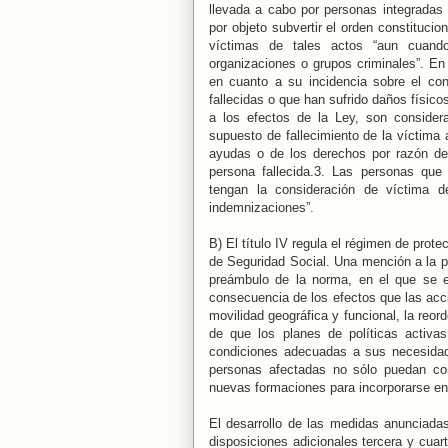
llevada a cabo por personas integradas 
por objeto subvertir el orden constituci
víctimas de tales actos “aun cuand
organizaciones o grupos criminales”. En 
en cuanto a su incidencia sobre el con
fallecidas o que han sufrido daños físico
a los efectos de la Ley, son consider
supuesto de fallecimiento de la víctima a
ayudas o de los derechos por razón del
persona fallecida.3. Las personas que
tengan la consideración de víctima d
indemnizaciones”.
B) El título IV regula el régimen de prot
de Seguridad Social. Una mención a la pr
preámbulo de la norma, en el que se 
consecuencia de los efectos que las accio
movilidad geográfica y funcional, la reor
de que los planes de políticas activa
condiciones adecuadas a sus necesidad
personas afectadas no sólo puedan cont
nuevas formaciones para incorporarse en c
El desarrollo de las medidas anunciada
disposiciones adicionales tercera y cuar