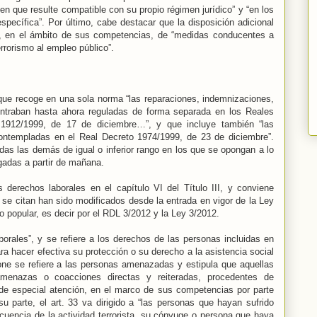
en que resulte compatible con su propio régimen jurídico” y “en los
specífica”. Por último, cabe destacar que la disposición adicional
n, en el ámbito de sus competencias, de “medidas conducentes a
rrorismo al empleo público”.
 que recoge en una sola norma “las reparaciones, indemnizaciones,
traban hasta ahora reguladas de forma separada en los Reales
1912/1999, de 17 de diciembre…”, y que incluye también “las
 contempladas en el Real Decreto 1974/1999, de 23 de diciembre”.
as las demás de igual o inferior rango en los que se opongan a lo
gadas a partir de mañana.
 derechos laborales en el capítulo VI del Título III, y conviene
 se citan han sido modificados desde la entrada en vigor de la Ley
no popular, es decir por el RDL 3/2012 y la Ley 3/2012.
laborales”, y se refiere a los derechos de las personas incluidas en
ara hacer efectiva su protección o su derecho a la asistencia social
pone se refiere a las personas amenazadas y estipula que aquellas
 amenazas o coacciones directas y reiteradas, procedentes de
o de especial atención, en el marco de sus competencias por parte
u parte, el art. 33 va dirigido a “las personas que hayan sufrido
uencia de la actividad terrorista, su cónyuge o persona que haya