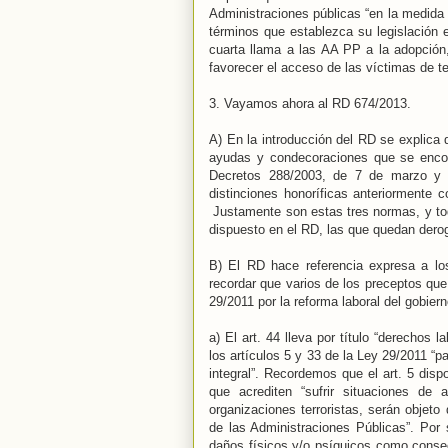
Administraciones públicas “en la medida 
términos que establezca su legislación e
cuarta llama a las AA PP a la adopció
favorecer el acceso de las víctimas de te
3. Vayamos ahora al RD 674/2013.
A) En la introducción del RD se explica
ayudas y condecoraciones que se encon
Decretos 288/2003, de 7 de marzo y 
distinciones honoríficas anteriormente
Justamente son estas tres normas, y tod
dispuesto en el RD, las que quedan dero
B) El RD hace referencia expresa a los
recordar que varios de los preceptos que
29/2011 por la reforma laboral del gobier
a) El art. 44 lleva por título “derechos 
los artículos 5 y 33 de la Ley 29/2011 “p
integral”. Recordemos que el art. 5 dis
que acrediten “sufrir situaciones de
organizaciones terroristas, serán objet
de las Administraciones Públicas”. Por s
daños físicos y/o psíquicos como consec