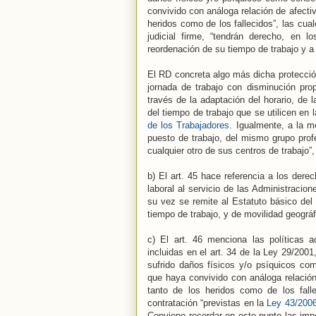
convivido con análoga relación de afectiv
heridos como de los fallecidos”, las cual
judicial firme, “tendrán derecho, en l
reordenación de su tiempo de trabajo y a 
El RD concreta algo más dicha protección
jornada de trabajo con disminución prop
través de la adaptación del horario, de l
del tiempo de trabajo que se utilicen en 
de los Trabajadores.
Igualmente, a la mo
puesto de trabajo, del mismo grupo prof
cualquier otro de sus centros de trabajo”,
b) El art. 45 hace referencia a los dere
laboral al servicio de las Administracio
su vez se remite al Estatuto básico del
tiempo de trabajo, y de movilidad geográf
c) El art. 46 menciona las políticas 
incluidas en el art. 34 de la Ley 29/200
sufrido daños físicos y/o psíquicos co
que haya convivido con análoga relación
tanto de los heridos como de los falle
contratación “previstas en la
Ley 43/2006
Conviene recordar en este punto las impo