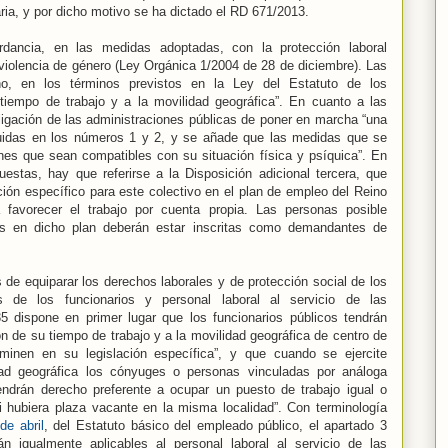
ia, y por dicho motivo se ha dictado el RD 671/2013.
dancia, en las medidas adoptadas, con la protección laboral
violencia de género (Ley Orgánica 1/2004 de 28 de diciembre). Las
ho, en los términos previstos en la Ley del Estatuto de los
 tiempo de trabajo y a la movilidad geográfica”. En cuanto a las
obligación de las administraciones públicas de poner en marcha “una
cluidas en los números 1 y 2, y se añade que las medidas que se
nes que sean compatibles con su situación física y psíquica”. En
estas, hay que referirse a la Disposición adicional tercera, que
ión específico para este colectivo en el plan de empleo del Reino
favorecer el trabajo por cuenta propia. Las personas posible
as en dicho plan deberán estar inscritas como demandantes de
de equiparar los derechos laborales y de protección social de los
s de los funcionarios y personal laboral al servicio de las
35 dispone en primer lugar que los funcionarios públicos tendrán
ón de su tiempo de trabajo y a la movilidad geográfica de centro de
rminen en su legislación específica”, y que cuando se ejercite
ad geográfica los cónyuges o personas vinculadas por análoga
tendrán derecho preferente a ocupar un puesto de trabajo igual o
 hubiera plaza vacante en la misma localidad”. Con terminología
de abril
, del Estatuto básico del empleado público, el apartado 3
n igualmente aplicables al personal laboral al servicio de las