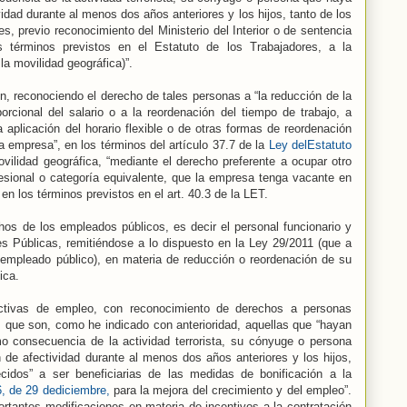
idad durante al menos dos años anteriores y los hijos, tanto de los
es, previo reconocimiento del Ministerio del Interior o de sentencia
os términos previstos en el Estatuto de los Trabajadores, a la
la movilidad geográfica)”.
, reconociendo el derecho de tales personas a “la reducción de la
orcional del salario o a la reordenación del tiempo de trabajo, a
a aplicación del horario flexible o de otras formas de reordenación
la empresa”, en los términos del artículo 37.7 de la
Ley delEstatuto
vilidad geográfica, “mediante el derecho preferente a ocupar otro
esional o categoría equivalente, que la empresa tenga vacante en
 en los términos previstos en el art. 40.3 de la LET.
chos de los empleados públicos, es decir el personal funcionario y
nes Públicas, remitiéndose a lo dispuesto en la Ley 29/2011 (que a
 empleado público), en materia de reducción o reordenación de su
ica.
activas de empleo, con reconocimiento de derechos a personas
1, que son, como he indicado con anterioridad, aquellas que “hayan
mo consecuencia de la actividad terrorista, su cónyuge o persona
 de afectividad durante al menos dos años anteriores y los hijos,
cidos” a ser beneficiarias de las medidas de bonificación a la
, de 29 dediciembre,
para la mejora del crecimiento y del empleo”.
rtantes modificaciones en materia de incentivos a la contratación