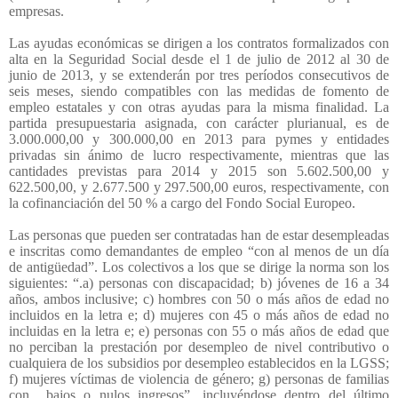
empresas.
Las ayudas económicas se dirigen a los contratos formalizados con
alta en la Seguridad Social desde el 1 de julio de 2012 al 30 de
junio de 2013, y se extenderán por tres períodos consecutivos de
seis meses, siendo compatibles con las medidas de fomento de
empleo estatales y con otras ayudas para la misma finalidad. La
partida presupuestaria asignada, con carácter plurianual, es de
3.000.000,00 y 300.000,00 en 2013 para pymes y entidades
privadas sin ánimo de lucro respectivamente, mientras que las
cantidades previstas para 2014 y 2015 son 5.602.500,00 y
622.500,00, y 2.677.500 y 297.500,00 euros, respectivamente, con
la cofinanciación del 50 % a cargo del Fondo Social Europeo.
Las personas que pueden ser contratadas han de estar desempleadas
e inscritas como demandantes de empleo “con al menos de un día
de antigüedad”. Los colectivos a los que se dirige la norma son los
siguientes: “.a) personas con discapacidad; b) jóvenes de 16 a 34
años, ambos inclusive; c) hombres con 50 o más años de edad no
incluidos en la letra e; d) mujeres con 45 o más años de edad no
incluidas en la letra e; e) personas con 55 o más años de edad que
no perciban la prestación por desempleo de nivel contributivo o
cualquiera de los subsidios por desempleo establecidos en la LGSS;
f) mujeres víctimas de violencia de género; g) personas de familias
con
bajos o nulos ingresos”, incluyéndose dentro del último